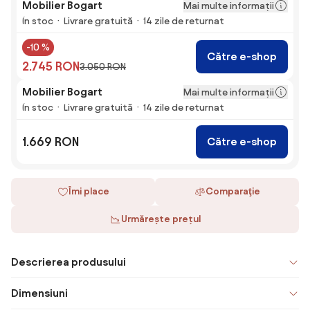
Mobilier Bogart
Mai multe informații
În stoc
Livrare gratuită
14 zile de returnat
-10 %
Către e-shop
2.745 RON
3.050 RON
Mobilier Bogart
Mai multe informații
În stoc
Livrare gratuită
14 zile de returnat
1.669 RON
Către e-shop
Îmi place
Comparaţie
Urmărește prețul
Descrierea produsului
Dimensiuni