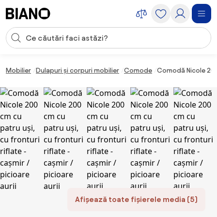
Sari peste navigare, accesează conținutul
Introducerea căutării
Sari peste conținut, mergi la subsol
Mobilier
Dulapuri și corpuri mobilier
Comode
Comodă Nicole 200 c
Afișează toate fișierele media (5)