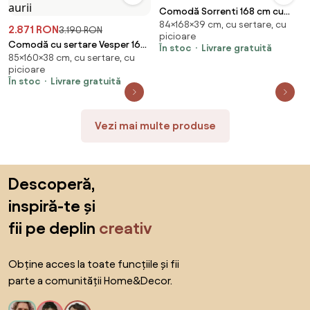
Comodă Sorrenti 168 cm cu
84×168×39 cm, cu sertare, cu
sertare - stejar Vicenza
2.871 RON
3.190 RON
picioare
Comodă cu sertare Vesper 160
În stoc
Livrare gratuită
85×160×38 cm, cu sertare, cu
cm pe picioare - cașmir / nuc /
picioare
picioare aurii
În stoc
Livrare gratuită
Vezi mai multe produse
Sari peste subsol, revino la începutul paginii
Descoperă,
inspiră-te și
fii pe deplin
creativ
Obține acces la toate funcțiile și fii
parte a comunității Home&Decor.