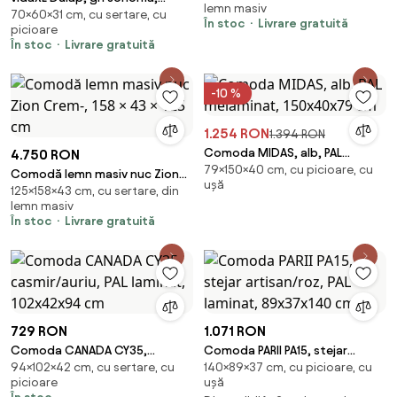
lemn masiv
70×60×31 cm, cu sertare, cu
60x31x70 cm, lemn prelucrat
În stoc
Livrare gratuită
picioare
În stoc
Livrare gratuită
-10 %
1.254 RON
1.394 RON
Comoda MIDAS, alb, PAL
4.750 RON
79×150×40 cm, cu picioare, cu
melaminat, 150x40x79 cm
Comodă lemn masiv nuc Zion
ușă
125×158×43 cm, cu sertare, din
Crem-, 158 × 43 × 125 cm
lemn masiv
În stoc
Livrare gratuită
729 RON
1.071 RON
Comoda CANADA CY35,
Comoda PARII PA15, stejar
94×102×42 cm, cu sertare, cu
140×89×37 cm, cu picioare, cu
casmir/auriu, PAL laminat,
artisan/roz, PAL laminat,
picioare
ușă
102x42x94 cm
89x37x140 cm