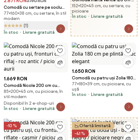
2.871 RON
3.190 RON
152×120×45 cm, cu sertare, cu
două uși - kaszmir / picioare
Comodă cu sertare pe soclu
picioare
negre
77×160×38 cm, cu sertare, în stil
Vesper 160 cm - kashmir / nuc /
În stoc
Livrare gratuită
modern
mânere aurii
(1)
În stoc
Livrare gratuită
1.650 RON
Comodă cu patru uși Zolia 180
1.669 RON
77×180×39 cm, cu picioare, cu
cm pe plintă - nuc elegant
Comodă Nicole 200 cm cu
ușă
85×200×45 cm, cu picioare, în
patru uși, fronturi cu riflaj - roz
În stoc
Livrare gratuită
stil modern
antic / picioare aurii
Disponibil în 2 e-shop-uri
În stoc
Livrare gratuită
-10 %
Ofertă limitată
-41 %