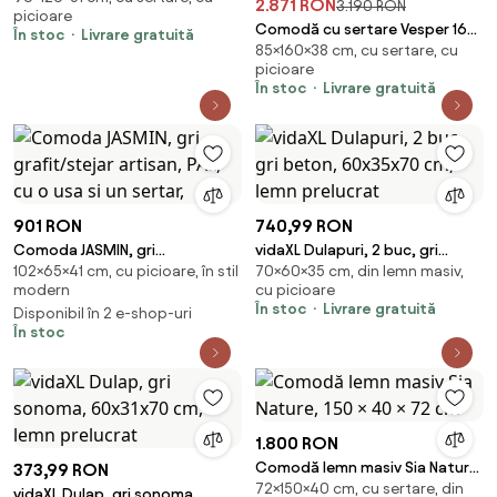
2.871 RON
3.190 RON
picioare
Comodă cu sertare Vesper 160
În stoc
Livrare gratuită
85×160×38 cm, cu sertare, cu
cm pe picioare - cașmir / nuc /
picioare
picioare aurii
În stoc
Livrare gratuită
901 RON
740,99 RON
Comoda JASMIN, gri
vidaXL Dulapuri, 2 buc, gri
102×65×41 cm, cu picioare, în stil
70×60×35 cm, din lemn masiv,
grafit/stejar artisan, PAL, cu o
beton, 60x35x70 cm, lemn
modern
cu picioare
usa si un sertar,
prelucrat
În stoc
Livrare gratuită
Disponibil în 2 e-shop-uri
În stoc
1.800 RON
Comodă lemn masiv Sia Nature,
373,99 RON
72×150×40 cm, cu sertare, din
150 × 40 × 72 cm
vidaXL Dulap, gri sonoma,