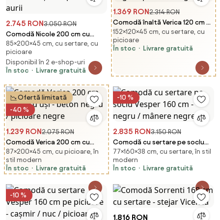
1.369 RON
2.314 RON
Comodă înaltă Verica 120 cm cu
2.745 RON
3.050 RON
152×120×45 cm, cu sertare, cu
două uși - beton negru /
Comodă Nicole 200 cm cu
picioare
picioare negre
85×200×45 cm, cu sertare, cu
patru uși, cu fronturi riflate -
În stoc
Livrare gratuită
picioare
cașmir / picioare aurii
Disponibil în 2 e-shop-uri
În stoc
Livrare gratuită
Ofertă limitată
-10 %
-40 %
1.239 RON
2.835 RON
2.075 RON
3.150 RON
Comodă Verica 200 cm cu
Comodă cu sertare pe soclu
87×200×45 cm, cu picioare, în
77×160×38 cm, cu sertare, în stil
patru uși - beton negru /
Vesper 160 cm - negru / mânere
stil modern
modern
picioare negre
negre
În stoc
Livrare gratuită
În stoc
Livrare gratuită
-10 %
1.816 RON