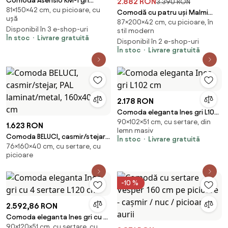
Comoda Asensio KM-1 gri
2.882 RON
3.390 RON
81×150×42 cm, cu picioare, cu
deschis/negru L150 cm
Comodă cu patru uși Malmi
ușă
87×200×42 cm, cu picioare, în
200 cm - cașmir / picioare aurii
Disponibil în 3 e-shop-uri
stil modern
În stoc
Livrare gratuită
Disponibil în 2 e-shop-uri
În stoc
Livrare gratuită
2.178 RON
Comoda eleganta Ines gri L102
90×102×51 cm, cu sertare, din
cm
1.623 RON
lemn masiv
Comoda BELUCI, casmir/stejar,
În stoc
Livrare gratuită
76×160×40 cm, cu sertare, cu
PAL laminat/metal, 160x40x76
picioare
cm
-10 %
2.592,86 RON
Comoda eleganta Ines gri cu 4
90×120×51 cm, cu sertare, cu
sertare L120 cm