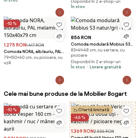
În stoc
Disponibil în 2 e-shop-uri
În stoc
-10 %
856 RON
Comoda modulară Mobius S3
1.275 RON
1.417 RON
83×41×48 cm, cu sertare, cu
natur/gri - H83
Comoda NORA, alb/auriu, PAL
picioare
79×150×40 cm, cu picioare, cu
melaminat, 150x40x79 cm
Disponibil în 2 e-shop-uri
ușă
În stoc
Livrare gratuită
Cele mai bune produse de la Mobilier Bogart
-10 %
Ofertă limitată
-46 %
1.369 RON
2.536 RON
Comodă înaltă Verica 120 cm cu