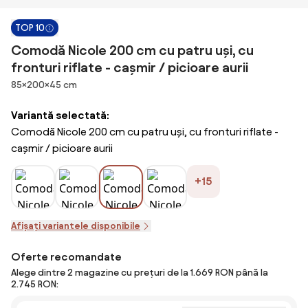
TOP 10
Comodă Nicole 200 cm cu patru uși, cu
fronturi riflate - cașmir / picioare aurii
Dimensiuni
85×200×45 cm
Variantă selectată:
Comodă Nicole 200 cm cu patru uși, cu fronturi riflate -
cașmir / picioare aurii
+15
Afișați variantele disponibile
Oferte recomandate
Alege dintre 2 magazine cu prețuri de la 1.669 RON până la
2.745 RON: