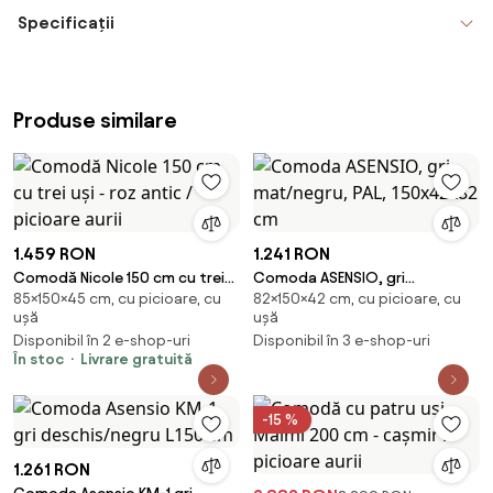
Specificații
Produse similare
1.459 RON
1.241 RON
Comodă Nicole 150 cm cu trei
Comoda ASENSIO, gri
85×150×45 cm, cu picioare, cu
82×150×42 cm, cu picioare, cu
uși - roz antic / picioare aurii
mat/negru, PAL, 150x42x82 cm
ușă
ușă
Disponibil în 2 e-shop-uri
Disponibil în 3 e-shop-uri
În stoc
Livrare gratuită
-15 %
1.261 RON