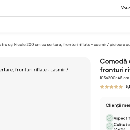
Vou
u uși Nicole 200 cm cu sertare, fronturi riflate - casmir / picioare au
Comodă cu
fronturi r
Dimensiuni
105×200×45 cm
5,
Clienții m
Aspect f
Calitate
(44%)