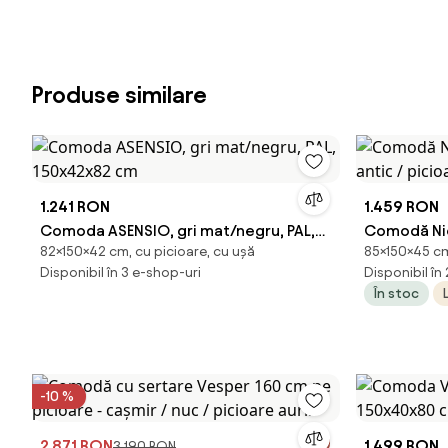
Produse similare
1.241 RON
1.459 RON
Comoda ASENSIO, gri mat/negru, PAL,
Comodă Nico
82×150×42 cm, cu picioare, cu ușă
85×150×45 cm
150x42x82 cm
antic / pici
Disponibil în 3 e-shop-uri
Disponibil în
În stoc
-10 %
2.871 RON
1.499 RON
3.190 RON