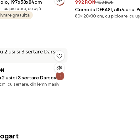
olo, 197x53x84cm
992 RON
1.103 RON
, cu picioare, cu ușă
Comoda DERASI, alb/auriu, P
Livrare gratuită
80×120×30 cm, cu picioare, cu u
melaminat, 120x30x80 cm
ON
 usi si 3 sertare Darsey
cm, cu sertare, din lemn masiv
Bogart