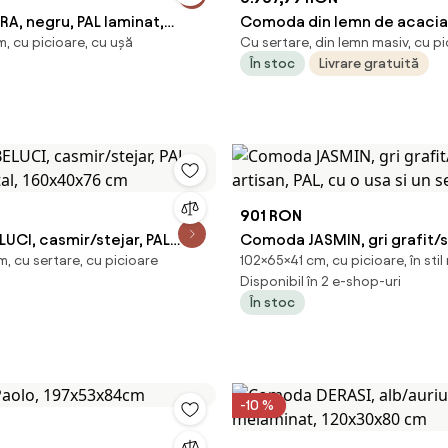
A, negru, PAL laminat,
Comoda din lemn de acacia,
, cu picioare, cu ușă
Cu sertare, din lemn masiv, cu p
 cm
marmura "Valmont"
În stoc
Livrare gratuită
901 RON
UCI, casmir/stejar, PAL
Comoda JASMIN, gri grafit/s
, cu sertare, cu picioare
102×65×41 cm, cu picioare, în sti
tal, 160x40x76 cm
artisan, PAL, cu o usa si un se
Disponibil în 2 e-shop-uri
În stoc
-10 %