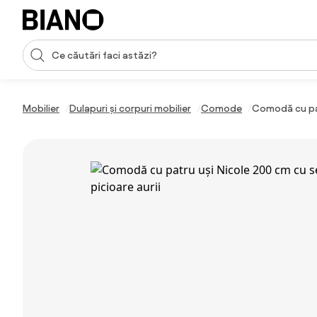
Sari peste navigare, accesează conținutul
Introducerea căutării
Sari peste conținut, mergi la subsol
Mobilier
Dulapuri și corpuri mobilier
Comode
Comodă cu patr