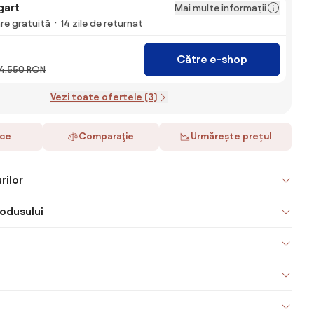
gart
Mai multe informații
are gratuită
14 zile de returnat
Către e-shop
4.550 RON
Vezi toate ofertele (3)
ace
Comparaţie
Urmărește prețul
rilor
odusului