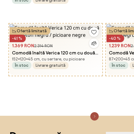
În stoc
Livrare gratuită
Ofertă limitată
Ofertă lim
-41 %
-40 %
1.369 RON
1.239 RON
2.314 RON
2
Comodă înaltă Verica 120 cm cu două
Comodă Ver
152×120×45 cm, cu sertare, cu picioare
87×200×45 cm
uși - beton negru / picioare negre
beton negr
În stoc
Livrare gratuită
În stoc
Sari peste subsol, revino la începutul paginii