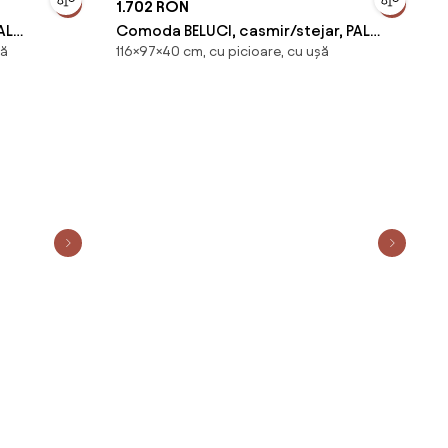
1.702 RON
AL
Comoda BELUCI, casmir/stejar, PAL
șă
116×97×40 cm, cu picioare, cu ușă
laminat/metal, 97x40x116 cm