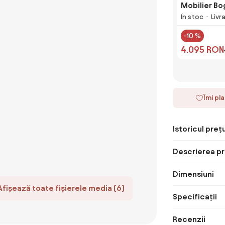
Mobilier Bo
În stoc
Livr
-10 %
4.095 RON
Îmi pl
Istoricul prețu
Descrierea pr
Dimensiuni
Afișează toate fișierele media (6)
Specificații
Recenzii