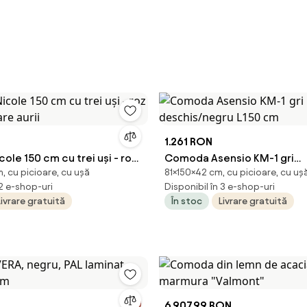
1.261 RON
le 150 cm cu trei uși - roz
Comoda Asensio KM-1 gri
, cu picioare, cu ușă
81×150×42 cm, cu picioare, cu uș
oare aurii
deschis/negru L150 cm
 2 e-shop-uri
Disponibil în 3 e-shop-uri
Livrare gratuită
În stoc
Livrare gratuită
6.907,99 RON