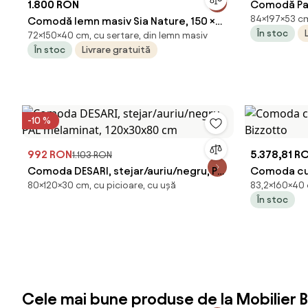
1.800 RON
Comodă Pa
84×197×53 cm
Comodă lemn masiv Sia Nature, 150 ×
În stoc
72×150×40 cm, cu sertare, din lemn masiv
40 × 72 cm
În stoc
Livrare gratuită
-10 %
992 RON
5.378,81 R
1.103 RON
Comoda DESARI, stejar/auriu/negru, PAL
Comoda cu 2
80×120×30 cm, cu picioare, cu ușă
83,2×160×40 
melaminat, 120x30x80 cm
Bizzotto
În stoc
Cele mai bune produse de la Mobilier 