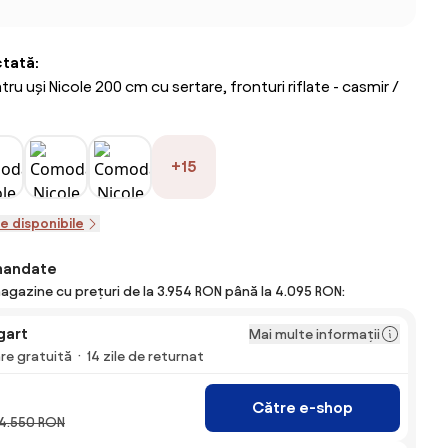
ctată:
 uși Nicole 200 cm cu sertare, fronturi riflate - casmir /
+15
le disponibile
mandate
magazine cu prețuri de la 3.954 RON până la 4.095 RON:
gart
Mai multe informații
are gratuită
14 zile de returnat
Către e-shop
4.550 RON