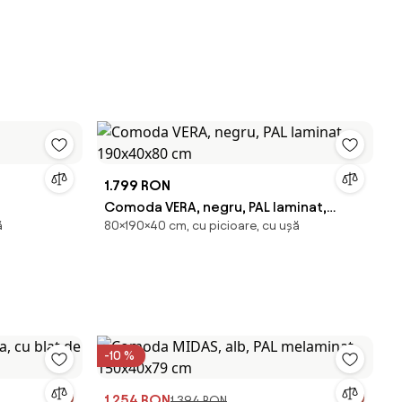
1.799 RON
Comoda VERA, negru, PAL laminat,
ă
80×190×40 cm, cu picioare, cu ușă
190x40x80 cm
-10 %
1.254 RON
1.394 RON