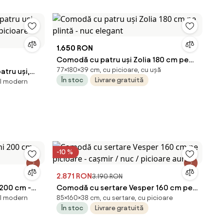
1.650 RON
Comodă cu patru uși Zolia 180 cm pe
77×180×39 cm, cu picioare, cu ușă
tru uși,
plintă - nuc elegant
În stoc
Livrare gratuită
il modern
/ picioare
-10 %
2.871 RON
3.190 RON
200 cm -
Comodă cu sertare Vesper 160 cm pe
il modern
85×160×38 cm, cu sertare, cu picioare
picioare - cașmir / nuc / picioare aurii
În stoc
Livrare gratuită