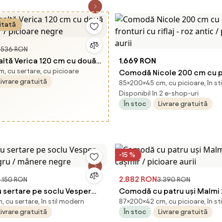
itată
.536 RON
ltă Verica 120 cm cu două
1.669 RON
, cu sertare, cu picioare
ir / picioare negre
Comodă Nicole 200 cm cu pa
Livrare gratuită
85×200×45 cm, cu picioare, în st
fronturi cu riflaj - roz antic 
Disponibil în 2 e-shop-uri
aurii
În stoc
Livrare gratuită
-15 %
2.882 RON
.150 RON
3.390 RON
sertare pe soclu Vesper
Comodă cu patru uși Malmi 
 cu sertare, în stil modern
87×200×42 cm, cu picioare, în st
egru / mânere negre
cașmir / picioare aurii
Livrare gratuită
În stoc
Livrare gratuită