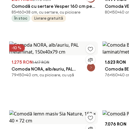
Comodă cu sertare Vesper 160 cm pe
Comoda VER
85×160×38 cm, cu sertare, cu picioare
80×150×40 cm
picioare - cașmir / nuc / picioare aurii
150x40x80
În stoc
Livrare gratuită
-10 %
1.275 RON
1.623 RON
1.417 RON
Comoda NORA, alb/auriu, PAL
Comoda BEL
79×150×40 cm, cu picioare, cu ușă
76×160×40 cm
melaminat, 150x40x79 cm
laminat/me
7.076 RON