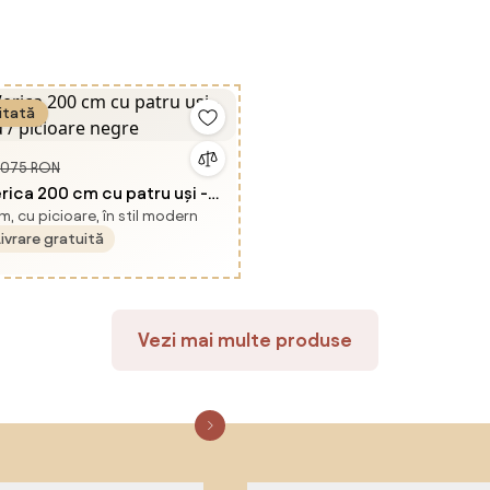
itată
.075 RON
ica 200 cm cu patru uși -
, cu picioare, în stil modern
u / picioare negre
Livrare gratuită
Vezi mai multe produse