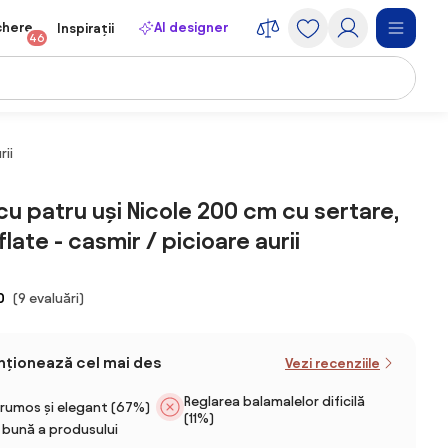
chere
AI designer
Inspirații
46
rii
 patru uși Nicole 200 cm cu sertare,
iflate - casmir / picioare aurii
0
(9 evaluări)
enționează cel mai des
Vezi recenziile
Reglarea balamalelor dificilă
rumos și elegant (67%)
(11%)
 bună a produsului