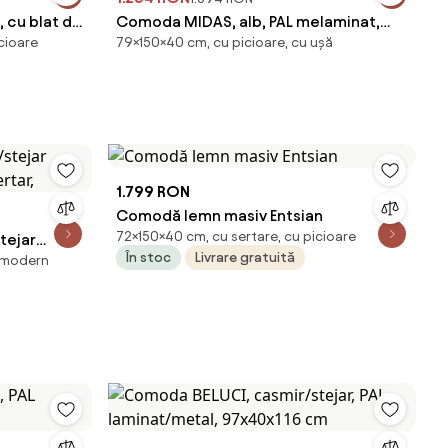
 cu blat de
Comoda MIDAS, alb, PAL melaminat,
icioare
79×150×40 cm, cu picioare, cu ușă
150x40x79 cm
1.799 RON
Comodă lemn masiv Entsian
72×150×40 cm, cu sertare, cu picioare
tejar
În stoc
Livrare gratuită
l modern
rtar,