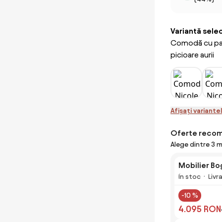
Variantă sele
Comodă cu patru
picioare aurii
Afișați variante
Oferte reco
Alege dintre 3 
Mobilier Bo
În stoc
Livr
-10 %
4.095 RON