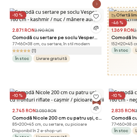
-10 %
Ofertă lim
-46 %
2.871 RON
1.369 RON
3.190 RON
2
Comodă cu sertare pe soclu Vesper
Comodă îna
77×160×38 cm, cu sertare, în stil modern
152×120×45 cm
160 cm - kashmir / nuc / mânere aurii
uși - kaszm
În stoc
(1)
În stoc
Livrare gratuită
-10 %
-10 %
2.745 RON
2.835 RON
3.050 RON
3
Comodă Nicole 200 cm cu patru uși, cu
Comodă cu 
85×200×45 cm, cu sertare, cu picioare
77×160×38 cm,
fronturi riflate - cașmir / picioare aurii
160 cm - n
Disponibil în 2 e-shop-uri
În stoc