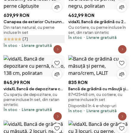
639,99 RON
462,99 RON
Canapea de exterior Outsunny
vidaXL Bancă de grădină cu 2
Din ratan natural, cu perne
Cu cotiere, cu perne incluse în
cu 2 locuri cu perne căptușite
locuri, cu perne, negru,
incluse în set
set, din ratan sintetic
poliratan
În stoc
Livrare gratuită
(7)
În stoc
Livrare gratuită
845,99 RON
835 RON
vidaXL Bancă de depozitare cu
Bancă de grădină cu măsuţă şi
Cu spațiu de depozitare, cu
87×125×48 cm, cu cotiere, cu
pernă, maro, 138 cm, poliratan
perne, maro/crem, LALIT
perne incluse în set, din ratan
perne incluse în set
sintetic
Disponibil în 4 e-shop-uri
În stoc
Livrare gratuită
În stoc
Livrare gratuită