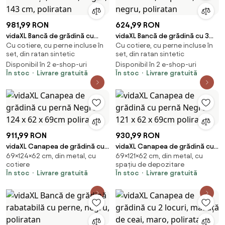
981,99 RON
624,99 RON
vidaXL Bancă de grădină cu
vidaXL Bancă de grădină cu 3
Cu cotiere, cu perne incluse în
Cu cotiere, cu perne incluse în
măsuță, 2 locuri, negru, 143 cm,
locuri, cu perne, negru,
set, din ratan sintetic
set, din ratan sintetic
poliratan
poliratan
Disponibil în 2 e-shop-uri
Disponibil în 2 e-shop-uri
În stoc
Livrare gratuită
În stoc
Livrare gratuită
911,99 RON
930,99 RON
vidaXL Canapea de grădină cu
vidaXL Canapea de grădină cu
69×124×62 cm, din metal, cu
69×121×62 cm, din metal, cu
pernă Negru 124 x 62 x 69cm
pernă Negru 121 x 62 x 69cm
cotiere
spațiu de depozitare
poliratan
poliratan
În stoc
Livrare gratuită
În stoc
Livrare gratuită