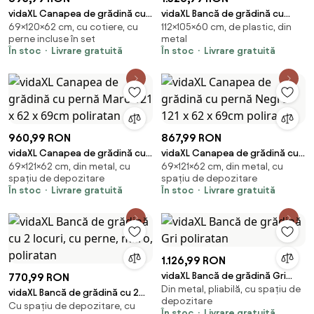
vidaXL Canapea de grădină cu
vidaXL Bancă de grădină cu
69×120×62 cm, cu cotiere, cu
112×105×60 cm, de plastic, din
pernă 120 x 62 x 69 cm
pernă Gri și gri închis 105 x 60 x
perne incluse în set
metal
poliratan
112 cm
În stoc
Livrare gratuită
În stoc
Livrare gratuită
960,99 RON
867,99 RON
vidaXL Canapea de grădină cu
vidaXL Canapea de grădină cu
69×121×62 cm, din metal, cu
69×121×62 cm, din metal, cu
pernă Maro 121 x 62 x 69cm
pernă Negru 121 x 62 x 69cm
spațiu de depozitare
spațiu de depozitare
poliratan
poliratan
În stoc
Livrare gratuită
În stoc
Livrare gratuită
1.126,99 RON
vidaXL Bancă de grădină Gri
770,99 RON
Din metal, pliabilă, cu spațiu de
poliratan
vidaXL Bancă de grădină cu 2
depozitare
Cu spațiu de depozitare, cu
locuri, cu perne, maro,
În stoc
Livrare gratuită