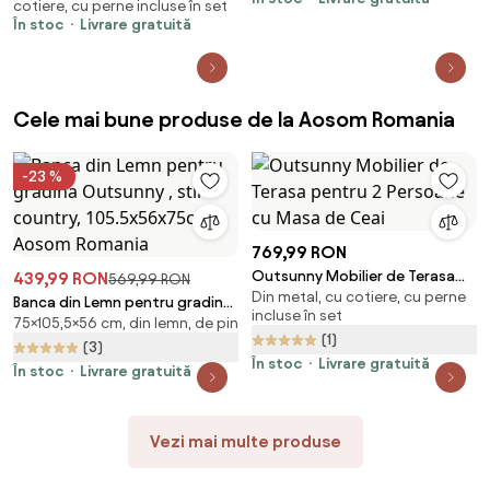
cotiere, cu perne incluse în set
poliratan
În stoc
Livrare gratuită
Cele mai bune produse de la Aosom Romania
-23 %
769,99 RON
Outsunny Mobilier de Terasa
439,99 RON
569,99 RON
Din metal, cu cotiere, cu perne
pentru 2 Persoane cu Masa de
Banca din Lemn pentru gradina
incluse în set
Ceai
75×105,5×56 cm, din lemn, de pin
Outsunny , stil country,
(1)
105.5x56x75cm | Aosom
(3)
În stoc
Livrare gratuită
Romania
În stoc
Livrare gratuită
Vezi mai multe produse