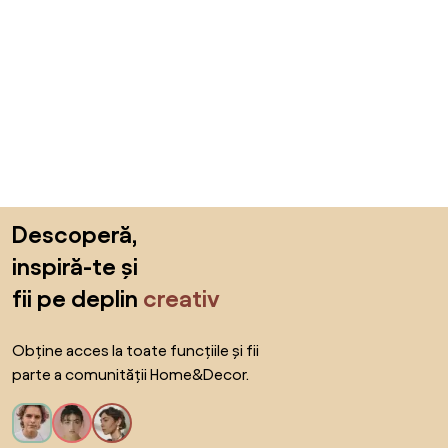
Sari peste subsol, revino la începutul paginii
Descoperă,
inspiră-te și
fii pe deplin
creativ
Obține acces la toate funcțiile și fii
parte a comunității Home&Decor.