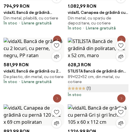
794,99 RON
1.082,99 RON
vidaXL Bancă de grădină
vidaXL Canapea de grădină cu
Din metal, pliabilă, cu cotiere
Din metal, cu spațiu de
rabatabilă cu perne, negru,
2 locuri, măsuță de ceai, maro,
În stoc
Livrare gratuită
depozitare, cu cotiere
poliratan
poliratan
În stoc
Livrare gratuită
581,99 RON
628,3 RON
vidaXL Bancă de grădină cu 2
STILISTA Bancă de grădină din
De plastic, din metal, cu cotiere
89×122×52 cm, din metal, cu
locuri, cu perne, negru, PP ratan
poliratan, 122 x 52 cm, maro
În stoc
Livrare gratuită
cotiere
(1)
În stoc
893,99 RON
1.326,99 RON