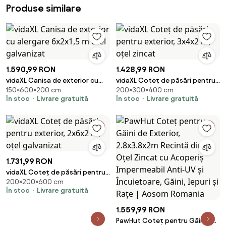
Produse similare
1.590,99 RON
1.428,99 RON
vidaXL Canisa de exterior cu
vidaXL Coteț de păsări pentru
150×600×200 cm
200×300×400 cm
alergare 6x2x1,5 m otel
exterior, 3x4x2 m, oțel zincat
În stoc
Livrare gratuită
În stoc
Livrare gratuită
galvanizat
1.731,99 RON
vidaXL Coteț de păsări pentru
200×200×600 cm
exterior, 2x6x2 m, oțel
În stoc
Livrare gratuită
galvanizat
1.559,99 RON
PawHut Coteț pentru Găini de