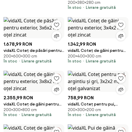
200×380×280 cm
Exterior, 2.8x3.8x2m Recintă din
În stoc
Livrare gratuită
Oțel Zincat cu Acoperiș
Impermeabil Anti-UV și
Încuietoare, Găini, Iepuri și Rațe
| Aosom Romania
1.678,99 RON
1.342,99 RON
vidaXL Coteț de păsări pentru
vidaXL Coteț de găini pentru
200×600×300 cm
200×400×300 cm
exterior, 3x6x2 m, oțel zincat
exterior, 3x4x2 m, oțel zincat
În stoc
Livrare gratuită
În stoc
Livrare gratuită
2.355,99 RON
758,99 RON
vidaXL Coteț de găini pentru
vidaXL Coteț pentru pui,
200×300×800 cm
200×300×200 cm
exterior, 3x8x2 m, oțel zincat
argintiu și gri, 3x2x2 m, oțel
În stoc
Livrare gratuită
În stoc
Livrare gratuită
galvanizat