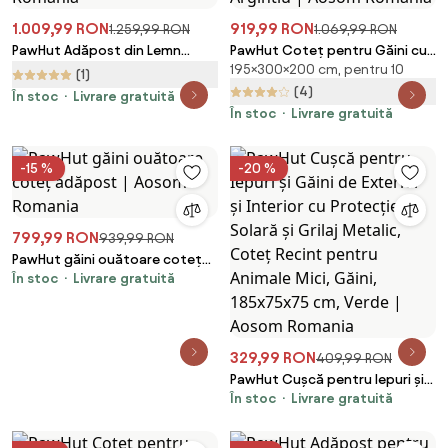
1.009,99 RON
919,99 RON
1.259,99 RON
1.069,99 RON
PawHut Adăpost din Lemn
PawHut Coteț pentru Găini cu
195×300×200 cm, pentru 10
pentru Găini cu Cuib pentru
Copertină Impermeabilă și
(1)
Ouă pentru 6 Găini, Gri Închis |
Rezistentă la UV, 300x200x195
(4)
În stoc
Livrare gratuită
Aosom Romania
cm, Argintiu | Aosom Romania
În stoc
Livrare gratuită
-15 %
-20 %
799,99 RON
939,99 RON
PawHut găini ouătoare coteț
În stoc
Livrare gratuită
adăpost | Aosom Romania
329,99 RON
409,99 RON
PawHut Cușcă pentru Iepuri și
În stoc
Livrare gratuită
Găini de Exterior și Interior cu
Protecție Solară și Grilaj
Metalic, Coteț Recint pentru