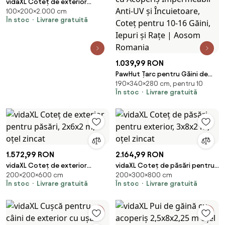
vidaXL Coteț de exterior
100×200×2.000 cm
pentru păsări, 2x10x2 m, oțel
În stoc
Livrare gratuită
zincat
1.039,99 RON
PawHut Țarc pentru Găini de
190×340×280 cm, pentru 10
Exterior, 2.8x3.4x1.9m, 9.5㎡ Țarc
În stoc
Livrare gratuită
Metalic din Oțel Galvanizat cu
Acoperiș Impermeabil Anti-UV și
Încuietoare, Coteț pentru 10-
16 Găini, Iepuri și Rațe | Aosom
Romania
1.572,99 RON
2.164,99 RON
vidaXL Coteț de exterior
vidaXL Coteț de păsări pentru
200×200×600 cm
200×300×800 cm
pentru păsări, 2x6x2 m, oțel
exterior, 3x8x2 m, oțel zincat
În stoc
Livrare gratuită
În stoc
Livrare gratuită
zincat