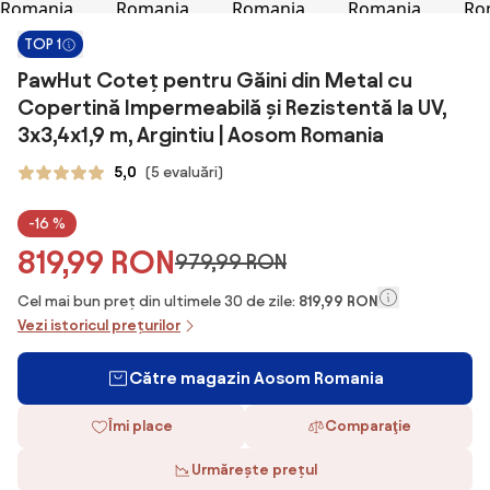
TOP 1
PawHut Coteț pentru Găini din Metal cu
Copertină Impermeabilă și Rezistentă la UV,
3x3,4x1,9 m, Argintiu | Aosom Romania
5,0
(5 evaluări)
-16 %
819,99 RON
979,99 RON
Cel mai bun preț din ultimele 30 de zile:
819,99 RON
Vezi istoricul prețurilor
Către magazin Aosom Romania
Îmi place
Comparaţie
Urmărește prețul