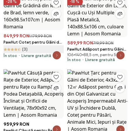
-28 %
-18 %
Animale Mici, Găini, 185x75x75
cm, Verde | Aosom Romania
849,99 RON
1.179,99 RON
PawHut Coteț pentru Găini de
589,99 RON
719,99 RON
Grădină din lemn de Brad, lemn
(3)
PawHut Adăpost pentru Găini
verde, 160x98.5x107cm | Aosom
106×140×88,5 cm, pentru 5
de Exterior din Lemn, Cușcă cu
În stoc
Livrare gratuită
Romania
În stoc
Livrare gratuită
Uși Multiple și Plasă Metalică,
140x88.5x106 cm, culoare Lemn
| Aosom Romania
959,99 RON
PawHut Căsuță pentru Rațe de