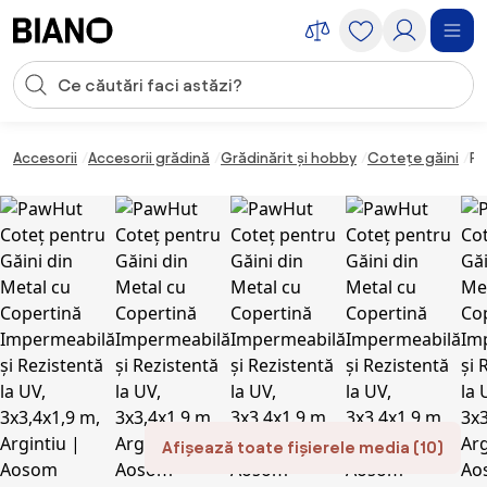
Sari peste navigare, accesează conținutul
Introducerea căutării
Sari peste conținut, mergi la subsol
Accesorii
Accesorii grădină
Grădinărit și hobby
Cotețe găini
Pa
Afișează toate fișierele media (10)