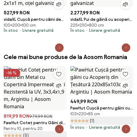
527,99 RON
2.277,99 RON
vidaXL Cușcă pentru câini de
vidaXL Pui de găină cu acoperiș
100×200×100 cm
225×250×800 cm
exterior cu ușă 2x1x1 m, oțel
2,5x8x2,25 m oțel galvanizat
În stoc
Livrare gratuită
În stoc
Livrare gratuită
galvanizat
Cele mai bune produse de la Aosom Romania
-16 %
449,99 RON
PawHut Cușcă pentru găini cu
103×220×85 cm
Acoperiș din Țesătură
819,99 RON
979,99 RON
220x85x103cm Argintiu | Aosom
(1)
PawHut Coteț pentru Găini din
Romania
În stoc
Livrare gratuită
Pentru 10, pentru 20
Metal cu Copertină
Impermeabilă și Rezistentă la
(5)