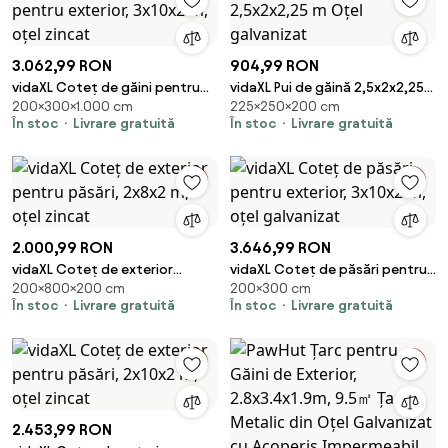
3.062,99 RON
904,99 RON
vidaXL Coteț de găini pentru
vidaXL Pui de găină 2,5x2x2,25
200×300×1.000 cm
225×250×200 cm
exterior, 3x10x2 m, oțel zincat
m Oțel galvanizat
În stoc
Livrare gratuită
În stoc
Livrare gratuită
2.000,99 RON
3.646,99 RON
vidaXL Coteț de exterior
vidaXL Coteț de păsări pentru
200×800×200 cm
200×300 cm
pentru păsări, 2x8x2 m, oțel
exterior, 3x10x2 m, oțel
În stoc
Livrare gratuită
În stoc
Livrare gratuită
zincat
galvanizat
2.453,99 RON