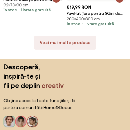
92×78×90 cm
Exterior, Adăpost pentru Rațe
819,99 RON
În stoc
Livrare gratuită
cu Rampă, Podea Detașabilă,
PawHut Țarc pentru Găini de
Acoperiș Înclinat și Orificii de
200×400×300 cm
Exterior, 4x3x2m 12㎡ Adăpost
Ventilație, 78x90x92 cm, Lemn |
În stoc
Livrare gratuită
pentru Găini din Oțel
Aosom Romania
Galvanizat cu Acoperiș
Impermeabil Anti-UV și
Vezi mai multe produse
Închidere Dublă, Coteț pentru
Păsări, Animale Mici, Iepuri și
Rațe | Aosom Romania
Sari peste subsol, revino la începutul paginii
Descoperă,
inspiră-te și
fii pe deplin
creativ
Obține acces la toate funcțiile și fii
parte a comunității Home&Decor.