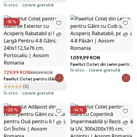
UV, 3x3,4x1,9 m, Argintiu |
În stoc
Livrare gratuită
Aosom Romania
-18 %
1.059,99 RON
PawHut Coteț din Lemn pentru
În stoc
Livrare gratuită
Găini cu Cuib și Acoperiș
729,99 RON
889,99 RON
Rabatabil, pentru 4-8 Păsări |
PawHut Coteț pentru Găini de
Aosom Romania
Exterior cu Acoperiș Rabatabil
(2)
și Ușă Largă Pentru 4-8 Găini,
În stoc
Livrare gratuită
240x112,5x76 cm, Portocaliu |
Aosom Romania
-20 %
-14 %