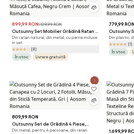
899,99 RON
779,99 RO
1.109,99 RON
Outsunny Set Mobilier Grădină Ratan 4
Outsunny S
Din ratan natural, din metal, cu perne incluse
Din plastic, 
Piese, 2 Scaune, Fotoliu 2 Locuri,
de Gradina,
in set
(1)
Măsuță Cafea, Negru Crem | Aosom
Metal si Te
(8)
În stoc
Romania
Romania
În stoc
Livrare gratuită
809,99 RON
Outsunny Set de Grădină 4 Piese,
Din metal, pentru 4 persoane, din ratan
Canapea cu 2 Locuri, 2 Fotolii, Măsuță
1.699,99 R