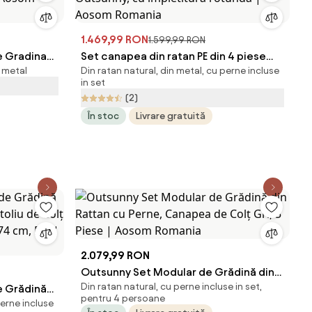
1.469,99 RON
1.599,99 RON
e Gradina
Set canapea din ratan PE din 4 piese
n metal
Din ratan natural, din metal, cu perne incluse
 Aosom
Outsunny, cu impletitura rotunda |
in set
Aosom Romania
(2)
În stoc
Livrare gratuită
2.079,99 RON
Outsunny Set Modular de Grădină din
Din ratan natural, cu perne incluse in set,
e Grădină
Rattan cu Perne, Canapea de Colț Gri,
pentru 4 persoane
perne incluse
5 Piese | Aosom Romania