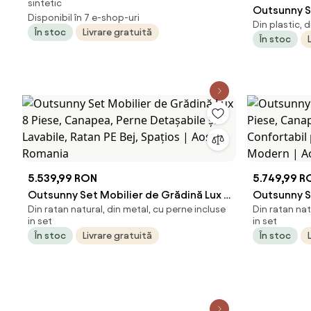
sintetic
din Sticlă Temperată, Gri | Aosom
Outsunny S
Disponibil în 7 e-shop-uri
Din plastic, 
Romania
Grădină 7 P
În stoc
Livrare gratuită
În stoc
Masă din S
din Texteli
Decorative,
Terasă Bal
5.539,99 RON
5.749,99 R
Outsunny Set Mobilier de Grădină Lux 8
Outsunny S
Din ratan natural, din metal, cu perne incluse
Din ratan nat
Piese, Canapea, Perne Detașabile și
Piese, Canap
in set
in set
Lavabile, Ratan PE Bej, Spațios | Aosom
Confortabi
În stoc
Livrare gratuită
În stoc
Romania
Modern | 