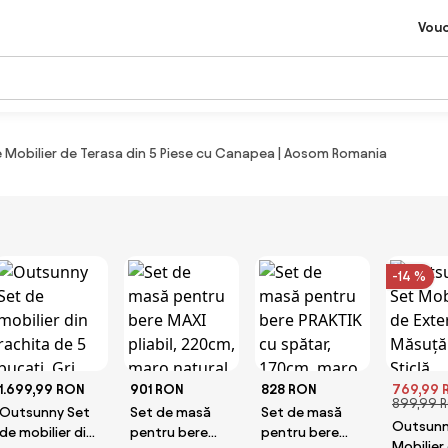
Vou
Mobilier de Terasa din 5 Piese cu Canapea | Aosom Romania
-14 %
1.699,99 RON
901 RON
828 RON
769,99 
899,99 
Outsunny Set
Set de masă
Set de masă
Outsunn
de mobilier din
pentru bere
pentru bere
Mobilier