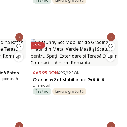
În stoc
Livrare gratuită
00x68x74
-6 %
ină Ratan 5
469,99 RON
499,99 RON
t, pentru 4
 Terasă,
Outsunny Set Mobilier de Grădină
Din metal
m Romania
Pliabil din Metal Verde Masă și Scaune
În stoc
Livrare gratuită
pentru Spații Exterioare și Terasă
Design Compact | Aosom Romania