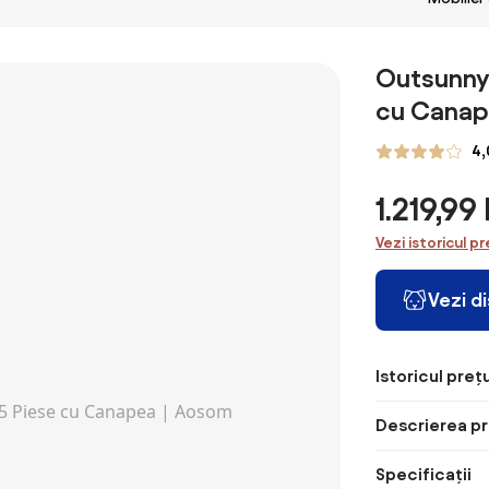
rachita de 5
MAXI pliabil,
PRAKTIK cu
Exterior
bucati, Gri
220cm, maro
spătar, 170cm,
Măsuță 
natural Jurhan
maro Jurhan
Sticlă,
Outsunny 
Canapea
cu Canap
Fotolii ș
Gri | Ao
Romania
4,
1.219,9
Vezi istoricul pr
Vezi d
Istoricul prețu
Descrierea pr
Specificații