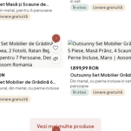
in set
et Masă și Scaune de
Colț și Măsuță de Cafea, 1
În stoc
Livrare gratuită
din metal, pentru 6 persoane
iese, Set Prânz Exterior cu
cm, Bej | Aosom Romania
Livrare gratuită
ticlă Temperată, 6 Scaune
ne Respirabil, Cotiere
 Structură din Oțel pentru
con, Negru | Aosom Romania
1.899,99 RON
ON
Outsunny Set Mobilier Grăd
Din metal, cu perne incluse in se
et Mobilier de Grădină 6
Piese, Masă Prânz, 4 Scaune
persoane
ural, din metal, cu perne incluse
ea, 2 Fotolii, Ratan Bej,
Perne Incluse, Maro | Aoso
În stoc
Livrare gratuită
l pentru 7 Persoane, Design
Livrare gratuită
Aosom Romania
Vezi mai multe produse