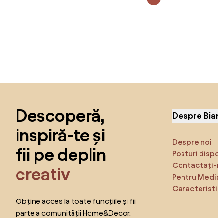
Sari peste subsol, revino la începutul paginii
Descoperă,
Despre Bia
inspiră-te și
Despre noi
fii pe deplin
Posturi disp
Contactați-
creativ
Pentru Medi
Caracteristi
Obține acces la toate funcțiile și fii
parte a comunității Home&Decor.