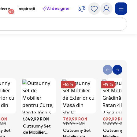
chere
AI designer
Inspirații
44
-16 %
-19 %
RON
1.349,99 RON
769,99 RON
899,99 RON
RON
919,99 RON
1.109,99 RON
Outsunny Set
y Set
Outsunny Set
Outsunny Set
de Mobilier
 de
Mobilier de
Mobilier