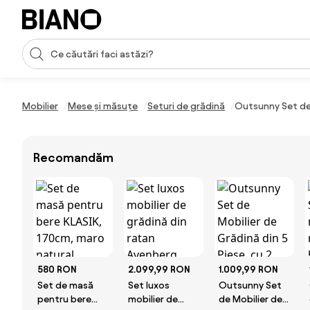
Sari peste navigare, accesează conținutul
Introducerea căutării
Sari peste conținut, mergi la subsol
Mobilier
Mese și măsuțe
Seturi de grădină
Outsunny Set de 
Recomandăm
580 RON
2.099,99 RON
1.009,99 RON
Set de masă
Set luxos
Outsunny Set
pentru bere
mobilier de
de Mobilier de