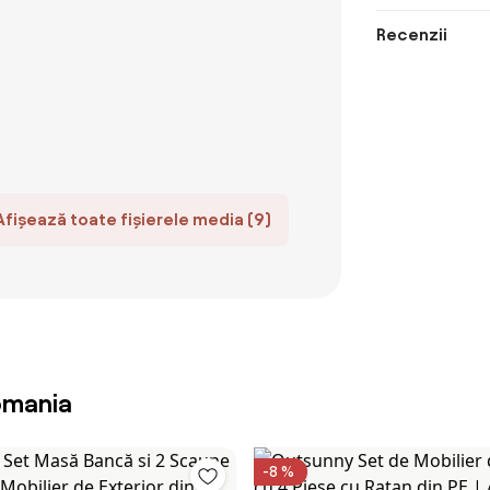
Recenzii
Afișează toate fișierele media (9)
omania
-8 %