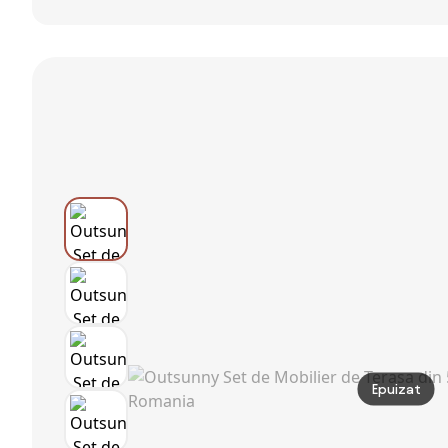
KLASIK, 170cm,
grădină din
Grădină din 5
maro natural
ratan Avenberg
Piese, cu 2
Casaria
BARLETTA gri/gri
Canapele, 2
deschis
Fotolii și o
Măsuță de
Cafea,
111x70x75 cm,
Negru | Aosom
Romania
Epuizat