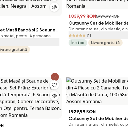
1.839,99 RON
1.999,99 RON
N
Outsunny Set de Mobilier d
Din ratan natural, din plastic, di
et Masă Bancă si 2 Scaune
cu 4 Piese cu Ratan din PE |
(1)
din metal, pentru 4 persoane
 Mobilier de Exterior din
Romania
În stoc
Livrare gratuită
xtilen, Neagra | Aosom
Livrare gratuită
1.929,99 RON
Outsunny Set de Mobilier d
Din ratan natural, din metal, cu 
ON
din 4 Piese cu 2 Canapele, Fotoliu de