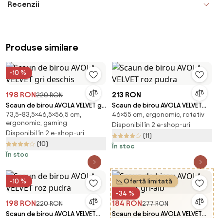
Recenzii
Produse similare
-10 %
198 RON
213 RON
220 RON
Scaun de birou AVOLA VELVET gri
Scaun de birou AVOLA VELVET
73,5-83,5×46,5×56,5 cm,
46×55 cm, ergonomic, rotativ
deschis
roz pudra
ergonomic, gaming
Disponibil în 2 e-shop-uri
Disponibil în 2 e-shop-uri
(11)
(10)
În stoc
În stoc
-10 %
Ofertă limitată
-34 %
198 RON
184 RON
220 RON
277 RON
Scaun de birou AVOLA VELVET
Scaun de birou AVOLA VELVET