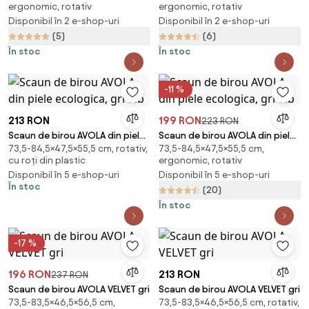
ergonomic, rotativ
ergonomic, rotativ
Disponibil în 2 e-shop-uri
Disponibil în 2 e-shop-uri
(5)
(6)
În stoc
În stoc
-11 %
213 RON
199 RON
223 RON
Scaun de birou AVOLA din piele
Scaun de birou AVOLA din piele
73,5-84,5×47,5×55,5 cm, rotativ,
73,5-84,5×47,5×55,5 cm,
ecologica, gri-alb
ecologica, gri-alb
cu roți din plastic
ergonomic, rotativ
Disponibil în 5 e-shop-uri
Disponibil în 5 e-shop-uri
În stoc
(20)
În stoc
-17 %
196 RON
213 RON
237 RON
Scaun de birou AVOLA VELVET gri
Scaun de birou AVOLA VELVET gri
73,5-83,5×46,5×56,5 cm,
73,5-83,5×46,5×56,5 cm, rotativ,