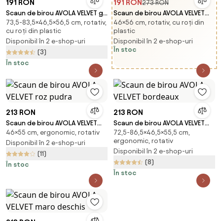
191 RON
191 RON
273 RON
Scaun de birou AVOLA VELVET gri
Scaun de birou AVOLA VELVET
73,5-83,5×46,5×56,5 cm, rotativ,
46×56 cm, rotativ, cu roți din
deschis
bej
cu roți din plastic
plastic
Disponibil în 2 e-shop-uri
Disponibil în 2 e-shop-uri
În stoc
(3)
În stoc
213 RON
213 RON
Scaun de birou AVOLA VELVET
Scaun de birou AVOLA VELVET
46×55 cm, ergonomic, rotativ
72,5-86,5×46,5×55,5 cm,
roz pudra
bordeaux
ergonomic, rotativ
Disponibil în 2 e-shop-uri
Disponibil în 2 e-shop-uri
(11)
(8)
În stoc
În stoc