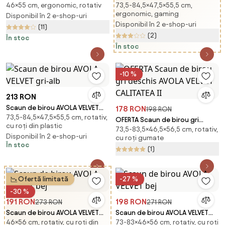
46×55 cm, ergonomic, rotativ
73,5-84,5×47,5×55,5 cm,
roz pudra
gri-alb
ergonomic, gaming
Disponibil în 2 e-shop-uri
Disponibil în 2 e-shop-uri
(11)
(2)
În stoc
În stoc
-10 %
213 RON
Scaun de birou AVOLA VELVET
178 RON
198 RON
73,5-84,5×47,5×55,5 cm, rotativ,
gri-alb
OFERTA Scaun de birou gri
cu roți din plastic
73,5-83,5×46,5×56,5 cm, rotativ,
deschis AVOLA VELVET CALITATEA
Disponibil în 2 e-shop-uri
cu roți gumate
II
În stoc
(1)
Ofertă limitată
-27 %
-30 %
191 RON
198 RON
273 RON
271 RON
Scaun de birou AVOLA VELVET
Scaun de birou AVOLA VELVET
46×56 cm, rotativ, cu roți din
73-83×46×56 cm, rotativ, cu roți
bej
bej