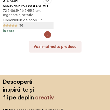
213 RON
Scaun de birou AVOLA VELVET
72,5-86,5×46,5×55,5 cm,
maro deschis
ergonomic, rotativ
Disponibil în 2 e-shop-uri
(5)
În stoc
Vezi mai multe produse
Sari peste subsol, revino la începutul paginii
Descoperă,
inspiră-te și
fii pe deplin
creativ