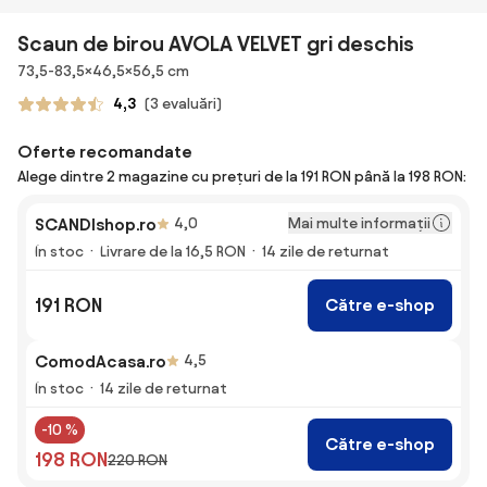
Scaun de birou AVOLA VELVET gri deschis
Dimensiuni
73,5-83,5×46,5×56,5 cm
4,3
(3 evaluări)
Oferte recomandate
Alege dintre 2 magazine cu prețuri de la 191 RON până la 198 RON:
Mai multe informații
SCANDIshop.ro
4,0
În stoc
Livrare de la 16,5 RON
14 zile de returnat
191 RON
Către e-shop
ComodAcasa.ro
4,5
În stoc
14 zile de returnat
-10 %
Către e-shop
198 RON
220 RON