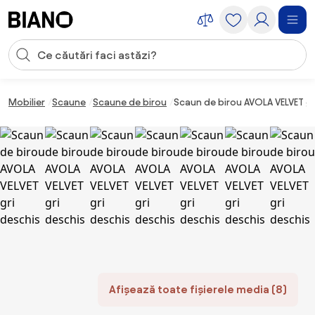
Sari peste navigare, accesează conținutul
Introducerea căutării
Sari peste conținut, mergi la subsol
Mobilier
Scaune
Scaune de birou
Scaun de birou AVOLA VELVET gr
Afișează toate fișierele media (8)