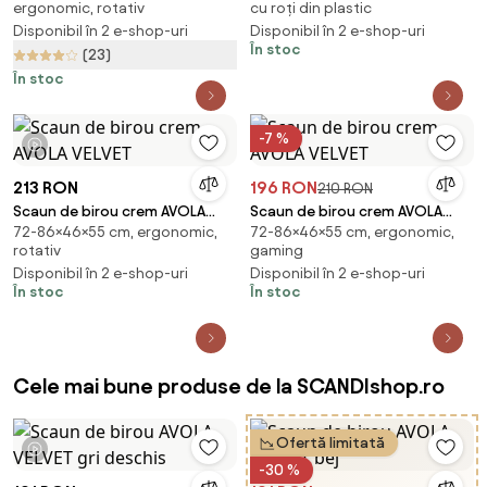
ergonomic, rotativ
cu roți din plastic
Disponibil în 2 e-shop-uri
Disponibil în 2 e-shop-uri
În stoc
(23)
În stoc
-7 %
1 videoclip
213 RON
196 RON
210 RON
Scaun de birou crem AVOLA
Scaun de birou crem AVOLA
72-86×46×55 cm, ergonomic,
72-86×46×55 cm, ergonomic,
VELVET
VELVET
rotativ
gaming
Disponibil în 2 e-shop-uri
Disponibil în 2 e-shop-uri
În stoc
În stoc
Cele mai bune produse de la SCANDIshop.ro
Ofertă limitată
1 videoclip
-30 %