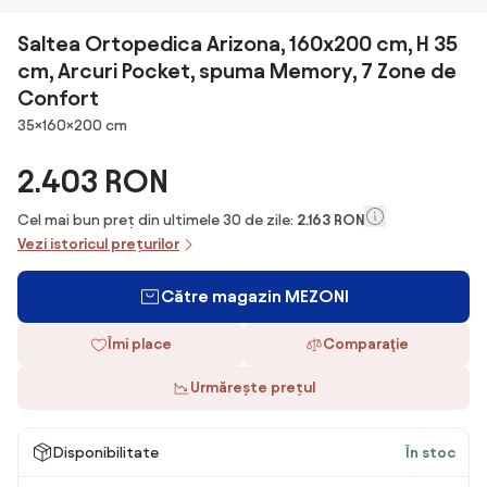
Saltea Ortopedica Arizona, 160x200 cm, H 35
cm, Arcuri Pocket, spuma Memory, 7 Zone de
Confort
Dimensiuni
35×160×200 cm
2.403 RON
Cel mai bun preț din ultimele 30 de zile:
2.163 RON
Vezi istoricul prețurilor
Către magazin MEZONI
Îmi place
Comparaţie
Urmărește prețul
Disponibilitate
În stoc