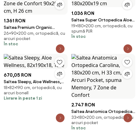
1.036 RON
Saltea Super Ortopedica Aloe
1.361 RON
19×180×200 cm, ortopedică, cu
Vera Essential 180x200x19 cm
Saltea Premium Organic
spumă PUR
26×90×200 cm, ortopedică, cu
Cotton Pocket Memory 7 Zone
În stoc
arcuri pocket
de Confort 90x200 cm, H 26
În stoc
cm
670,05 RON
Saltea Sleepy, Aloe Wellness,
18×82×190 cm, ortopedică, cu
82x190x18, Tare
arcuri bonell
Livrare în peste 1 zi
2.747 RON
Saltea Anatomica Ortopedica
33×180×200 cm, ortopedică, cu
Carolina, 180x200 cm, H 33 cm,
arcuri pocket
Arcuri Pocket, spuma Memory, 7
În stoc
Zone de Confort