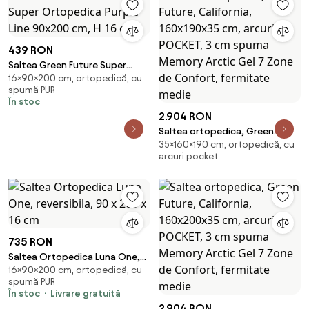
439 RON
Saltea Green Future Super
16×90×200 cm, ortopedică, cu
Ortopedica Purple Line 90x200
spumă PUR
cm, H 16 cm
În stoc
2.904 RON
Saltea ortopedica, Green
35×160×190 cm, ortopedică, cu
Future, California, 160x190x35
arcuri pocket
cm, arcuri POCKET, 3 cm spuma
Memory Arctic Gel 7 Zone de
Confort, fermitate medie
735 RON
Saltea Ortopedica Luna One,
16×90×200 cm, ortopedică, cu
reversibila, 90 x 200 x 16 cm
spumă PUR
În stoc
Livrare gratuită
2.904 RON