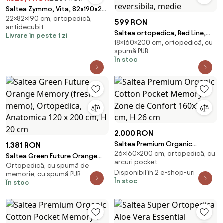
Saltea Zymmo, Vita, 82x190x22,
22×82×190 cm, ortopedică,
Medie
599 RON
antidecubit
Saltea ortopedica, Red Line,
Livrare în peste 1 zi
18×160×200 cm, ortopedică, cu
160x200 cm, h 18 cm, spuma
spumă PUR
poliuretanica, reversibila,
În stoc
medie
2.000 RON
Saltea Premium Organic
1.381 RON
26×160×200 cm, ortopedică, cu
Cotton Pocket Memory 7 Zone
Saltea Green Future Orange
arcuri pocket
de Confort 160x200 cm, H 26
Ortopedică, cu spumă de
Memory (fresh memo),
Disponibil în 2 e-shop-uri
memorie, cu spumă PUR
cm
Ortopedica, Anatomica 120 x
În stoc
În stoc
200 cm, H 20 cm