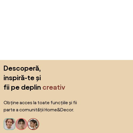
Sari peste subsol, revino la începutul paginii
Descoperă,
inspiră-te și
fii pe deplin
creativ
Obține acces la toate funcțiile și fii
parte a comunității Home&Decor.