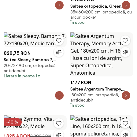
Saltea ortopedica, Green
35×160×200 cm, ortopedică, cu
Future, California, 160x200x35
arcuri pocket
cm, arcuri POCKET, 3 cm spuma
În stoc
Memory Arctic Gel 7 Zone de
Confort, fermitate medie
828,75 RON
Saltea Sleepy, Bamboo 7,
20×72×190 cm, ortopedică,
72x190x20, Medie-tare
antidecubit
Livrare în peste 1 zi
1.177 RON
Saltea Argentum Therapy,
180×200 cm, ortopedică,
Memory Arctic Gel, 180x200
antidecubit
cm, H 18 cm, Husa cu ioni de
În stoc
argint, Super Ortopedica,
Anatomica
-40 %
1.325,4 RON
2.209 RON