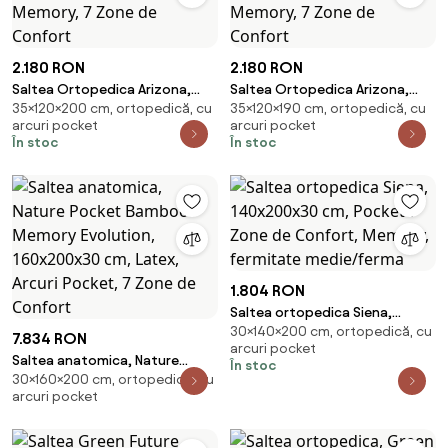
2.180 RON
2.180 RON
Saltea Ortopedica Arizona,
Saltea Ortopedica Arizona,
35×120×200 cm, ortopedică, cu
35×120×190 cm, ortopedică, cu
120x200 cm, H 35 cm, Arcuri
120x190 cm, H 35 cm, Arcuri
arcuri pocket
arcuri pocket
Pocket, spuma Memory, 7 Zone
Pocket, spuma Memory, 7 Zone
În stoc
În stoc
de Confort
de Confort
1.804 RON
Saltea ortopedica Siena,
30×140×200 cm, ortopedică, cu
140x200x30 cm, Pocket 7 Zone
7.834 RON
arcuri pocket
de Confort, Memory, fermitate
Saltea anatomica, Nature
În stoc
medie/ferma
30×160×200 cm, ortopedică, cu
Pocket Bamboo Memory
arcuri pocket
Evolution, 160x200x30 cm,
Latex, Arcuri Pocket, 7 Zone de
Confort