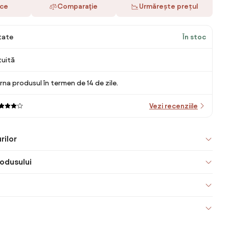
ace
Comparaţie
Urmărește prețul
itate
În stoc
tuită
rna produsul în termen de 14 de zile.
Vezi recenziile
rilor
odusului