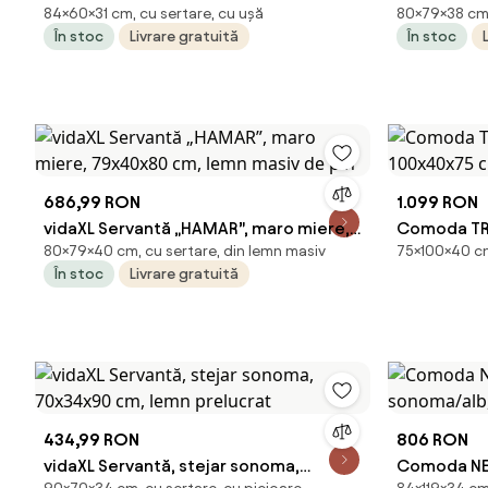
84×60×31 cm, cu sertare, cu ușă
80×79×38 cm,
60x31x84 cm, lemn prelucrat
79x38x80 c
În stoc
Livrare gratuită
În stoc
686,99 RON
1.099 RON
vidaXL Servantă „HAMAR”, maro miere,
Comoda TRES
80×79×40 cm, cu sertare, din lemn masiv
75×100×40 cm
79x40x80 cm, lemn masiv de pin
100x40x75
În stoc
Livrare gratuită
434,99 RON
806 RON
vidaXL Servantă, stejar sonoma,
Comoda NEP