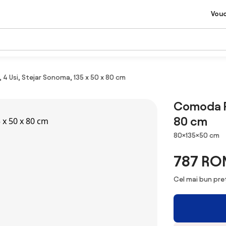
Vou
4 Usi, Stejar Sonoma, 135 x 50 x 80 cm
Comoda Re
80 cm
Dimensiuni
80×135×50 cm
787 RO
Cel mai bun preț