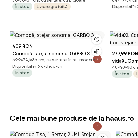
90×70×34 cm, cu sertare, cu picioare
84×119×34 cm
70x34x90 cm, lemn prelucrat
PAL, 119x3
În stoc
Livrare gratuită
Disponibil în
409 RON
Comodă, stejar sonoma, GARBO 3
277,99 RON
69,9×74,1×36 cm, cu sertare, în stil modern
vidaXL Com
Disponibil în 6 e-shop-uri
40×40×30 cm,
buc. steja
În stoc
În stoc
Cele mai bune produse de la haaus.ro