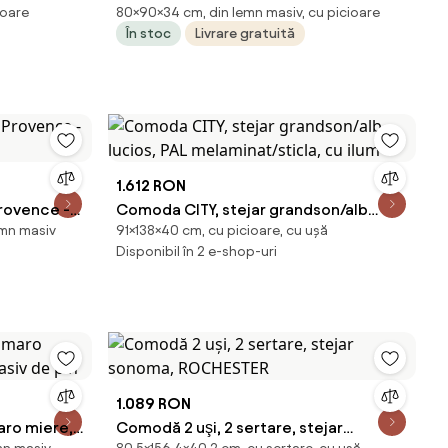
ioare
80×90×34 cm, din lemn masiv, cu picioare
it
80 cm Lemn compozit
În stoc
Livrare gratuită
1.612 RON
rovence -
Comoda CITY, stejar grandson/alb
emn masiv
91×138×40 cm, cu picioare, cu ușă
lucios, PAL melaminat/sticla, cu ilum
Disponibil în 2 e-shop-uri
1.089 RON
aro miere,
Comodă 2 uşi, 2 sertare, stejar