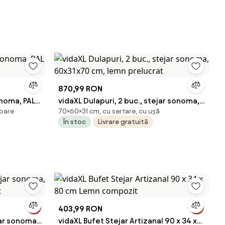
870,99 RON
noma, PAL
vidaXL Dulapuri, 2 buc., stejar sonoma,
ioare
70×60×31 cm, cu sertare, cu ușă
60x31x70 cm, lemn prelucrat
În stoc
Livrare gratuită
403,99 RON
ar sonoma,
vidaXL Bufet Stejar Artizanal 90 x 34 x