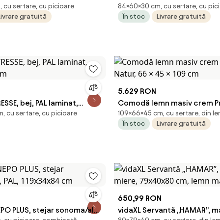
 cu sertare, cu picioare
84×60×30 cm, cu sertare, cu pic
m, lemn prelucrat
60x30x84 cm, lemn compoz
Livrare gratuită
În stoc
Livrare gratuită
5.629 RON
SE, bej, PAL laminat,
Comodă lemn masiv crem P
, cu sertare, cu picioare
109×66×45 cm, cu sertare, din l
 cm
Natur, 66 × 45 × 109 cm
În stoc
Livrare gratuită
650,99 RON
O PLUS, stejar sonoma/alb,
vidaXL Servantă „HAMAR”, m