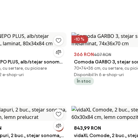
-10 %
366 RON
407 RON
O PLUS, alb/stejar sonoma,
Comoda GARBO 3, stejar so
 cu sertare, cu picioare
70×74×36 cm, cu sertare, cu pic
t, 80x34x84 cm
melaminat, 74x36x70 cm
 2 e-shop-uri
Disponibil în 6 e-shop-uri
În stoc
N
843,99 RON
puri, 2 buc., stejar sonoma,
vidaXL Comode, 2 buc., stej