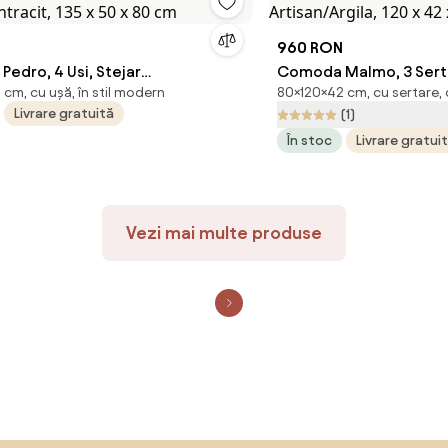
960 RON
edro, 4 Usi, Stejar
Comoda Malmo, 3 Sertar
cm, cu ușă, în stil modern
80×120×42 cm, cu sertare, 
ntracit, 135 x 50 x 80 cm
Artisan/Argila, 120 x 42
Livrare gratuită
(1)
În stoc
Livrare gratui
Vezi mai multe produse