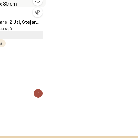
e, 2 Usi, Stejar
cu ușă
 x 80 cm
tă