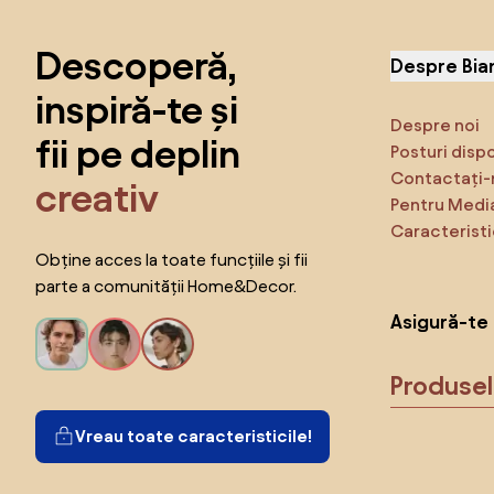
Sari peste subsol, revino la începutul paginii
Descoperă,
Despre Bia
inspiră-te și
Despre noi
fii pe deplin
Posturi disp
Contactați-
creativ
Pentru Medi
Caracteristi
Obține acces la toate funcțiile și fii
parte a comunității Home&Decor.
Asigură-te 
Produse
Vreau toate caracteristicile!