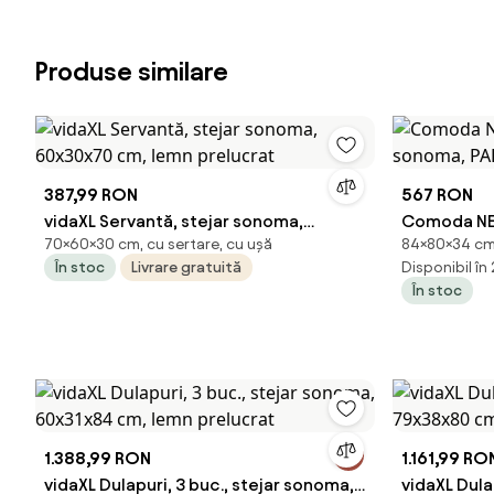
Produse similare
387,99 RON
567 RON
vidaXL Servantă, stejar sonoma,
Comoda NEP
70×60×30 cm, cu sertare, cu ușă
84×80×34 cm,
60x30x70 cm, lemn prelucrat
PAL lamina
În stoc
Livrare gratuită
Disponibil în
În stoc
1.388,99 RON
1.161,99 RO
vidaXL Dulapuri, 3 buc., stejar sonoma,
vidaXL Dula