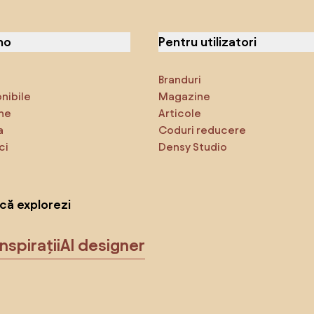
no
Pentru utilizatori
Branduri
onibile
Magazine
ne
Articole
a
Coduri reducere
ci
Densy Studio
că explorezi
Inspirații
AI designer