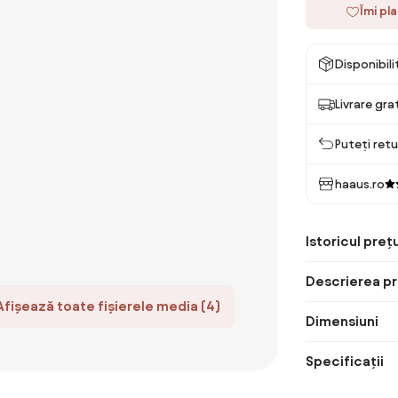
Îmi pl
Disponibil
Livrare gra
Puteți retu
haaus.ro
Istoricul prețu
Descrierea pr
Afișează toate fișierele media (4)
Dimensiuni
Specificații