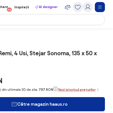
chere
AI designer
Inspirații
46
mi, 4 Usi, Stejar Sonoma, 135 x 50 x
N
 din ultimele 30 de zile:
787 RON
Vezi istoricul prețurilor
Către magazin haaus.ro