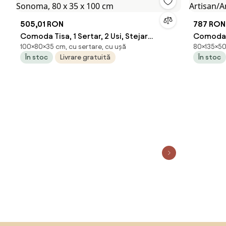
505,01 RON
787 RON
Comoda Tisa, 1 Sertar, 2 Usi, Stejar
Comoda P
100×80×35 cm, cu sertare, cu ușă
80×135×50 
Sonoma, 80 x 35 x 100 cm
Artisan/A
În stoc
Livrare gratuită
În stoc