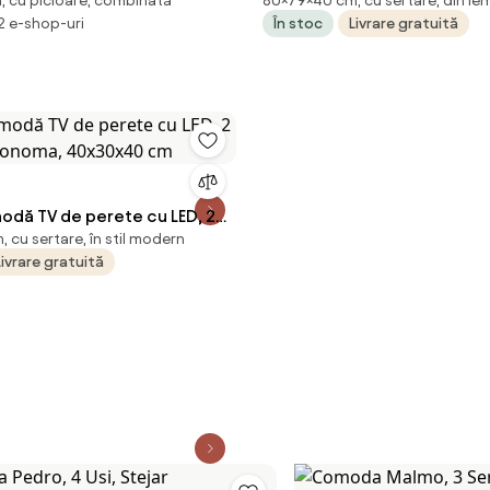
, cu picioare, combinată
80×79×40 cm, cu sertare, din le
4x84 cm
79x40x80 cm, lemn masiv de
 2 e-shop-uri
În stoc
Livrare gratuită
odă TV de perete cu LED, 2
 cu sertare, în stil modern
r sonoma, 40x30x40 cm
Livrare gratuită