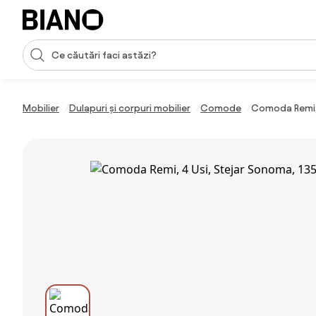
Sari peste navigare, accesează conținutul
Introducerea căutării
Sari peste conținut, mergi la subsol
Mobilier
Dulapuri și corpuri mobilier
Comode
Comoda Remi, 