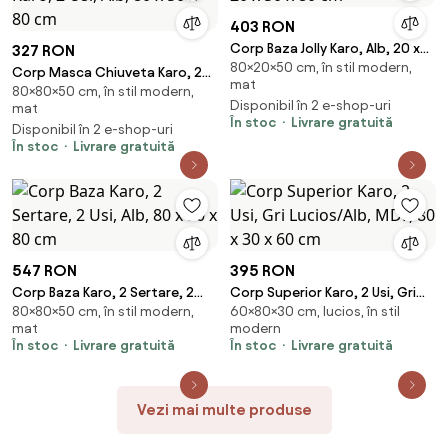
403 RON
Corp Baza Jolly Karo, Alb, 20 x
327 RON
80×20×50 cm, în stil modern,
50 x 80 cm
Corp Masca Chiuveta Karo, 2
mat
80×80×50 cm, în stil modern,
Usi, Alb, 80 x 50 x 80 cm
Disponibil în 2 e-shop-uri
mat
În stoc
Livrare gratuită
Disponibil în 2 e-shop-uri
În stoc
Livrare gratuită
547 RON
395 RON
Corp Baza Karo, 2 Sertare, 2
Corp Superior Karo, 2 Usi, Gri
80×80×50 cm, în stil modern,
60×80×30 cm, lucios, în stil
Usi, Alb, 80 x 50 x 80 cm
Lucios/Alb, MDF, 80 x 30 x 60
mat
modern
cm
În stoc
Livrare gratuită
În stoc
Livrare gratuită
Vezi mai multe produse