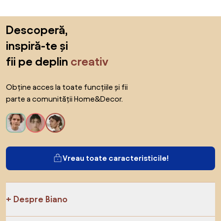
Sari peste subsol, revino la începutul paginii
Descoperă,
inspiră-te și
fii pe deplin
creativ
Obține acces la toate funcțiile și fii
parte a comunității Home&Decor.
Vreau toate caracteristicile!
Despre Biano