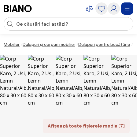
Sari peste navigare, accesează conținutul
Introducerea căutării
Sari peste conținut, mergi la subsol
Mobilier
Dulapuri și corpuri mobilier
Dulapuri pentru bucătărie
Co
Afișează toate fișierele media (7)