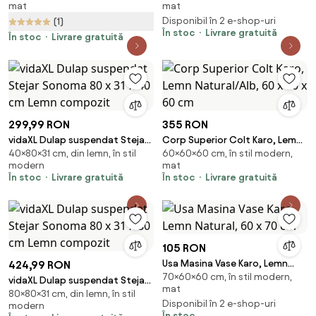
mat
mat
Disponibil în 2 e-shop-uri
(1)
În stoc
Livrare gratuită
În stoc
Livrare gratuită
299,99 RON
355 RON
vidaXL Dulap suspendat Stejar
Corp Superior Colt Karo, Lemn
40×80×31 cm, din lemn, în stil
60×60×60 cm, în stil modern,
Sonoma 80 x 31 x 40 cm Lemn
Natural/Alb, 60 x 60 x 60 cm
modern
mat
compozit
În stoc
Livrare gratuită
În stoc
Livrare gratuită
105 RON
Usa Masina Vase Karo, Lemn
424,99 RON
70×60×60 cm, în stil modern,
Natural, 60 x 70 cm
vidaXL Dulap suspendat Stejar
mat
80×80×31 cm, din lemn, în stil
Sonoma 80 x 31 x 80 cm Lemn
Disponibil în 2 e-shop-uri
modern
compozit
În stoc