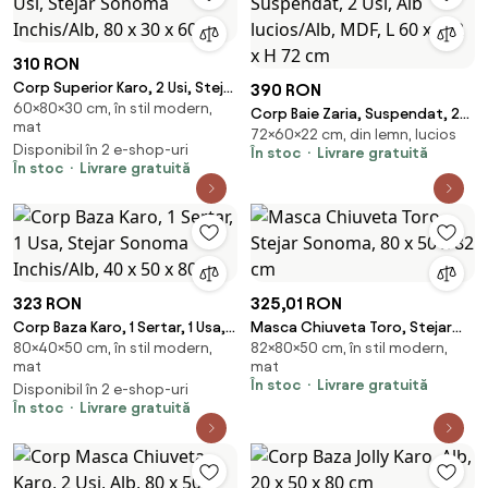
310 RON
Corp Superior Karo, 2 Usi, Stejar
390 RON
60×80×30 cm, în stil modern,
Sonoma Inchis/Alb, 80 x 30 x 60
Corp Baie Zaria, Suspendat, 2
mat
cm
72×60×22 cm, din lemn, lucios
Usi, Alb lucios/Alb, MDF, L 60 x l
Disponibil în 2 e-shop-uri
În stoc
Livrare gratuită
22 x H 72 cm
În stoc
Livrare gratuită
323 RON
325,01 RON
Corp Baza Karo, 1 Sertar, 1 Usa,
Masca Chiuveta Toro, Stejar
80×40×50 cm, în stil modern,
82×80×50 cm, în stil modern,
Stejar Sonoma Inchis/Alb, 40 x
Sonoma, 80 x 50 x 82 cm
mat
mat
50 x 80 cm
În stoc
Livrare gratuită
Disponibil în 2 e-shop-uri
În stoc
Livrare gratuită