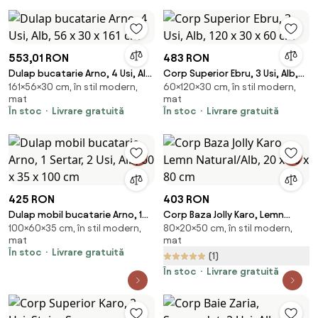
553,01 RON
483 RON
Dulap bucatarie Arno, 4 Usi, Alb,
Corp Superior Ebru, 3 Usi, Alb,
161×56×30 cm, în stil modern,
60×120×30 cm, în stil modern,
56 x 30 x 161 cm
120 x 30 x 60 cm
mat
mat
În stoc
Livrare gratuită
În stoc
Livrare gratuită
425 RON
403 RON
Dulap mobil bucatarie Arno, 1
Corp Baza Jolly Karo, Lemn
100×60×35 cm, în stil modern,
80×20×50 cm, în stil modern,
Sertar, 2 Usi, Alb, 60 x 35 x 100
Natural/Alb, 20 x 50 x 80 cm
mat
mat
cm
În stoc
Livrare gratuită
(1)
În stoc
Livrare gratuită