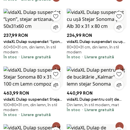
237,99 RON
234,99 RON
vidaXL Dulap suspendat “Lyon”,
vidaXL Dulap suspendat cu ușă
60×50×31 cm, din lemn, în stil
80×30×31 cm, din lemn, în stil
stejar artizanal, 50x31x60 cm
Stejar Sonoma și Alb 30 x 31 x
modern
modern
80 cm
În stoc
Livrare gratuită
În stoc
Livrare gratuită
463,99 RON
440,99 RON
vidaXL Dulap suspendat Stejar
vidaXL Dulap pentru colț de
100×80×31 cm, din lemn, în stil
Din lemn, în stil modern, mat
Sonoma 80 x 31 x 100 cm Lemn
bucătărie „Kalmar” lemn stejar
modern
În stoc
Livrare gratuită
compozit
Sonoma
În stoc
Livrare gratuită