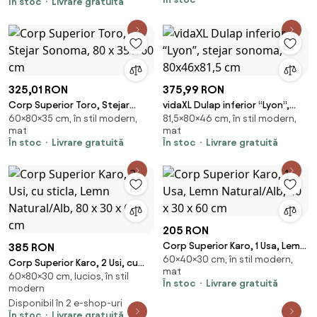
În stoc
Livrare gratuită
325,01 RON
375,99 RON
Corp Superior Toro, Stejar
vidaXL Dulap inferior “Lyon”,
60×80×35 cm, în stil modern,
81,5×80×46 cm, în stil modern,
Sonoma, 80 x 35 x 60 cm
stejar sonoma, 80x46x81,5 cm
mat
mat
În stoc
Livrare gratuită
În stoc
Livrare gratuită
205 RON
Corp Superior Karo, 1 Usa, Lemn
385 RON
60×40×30 cm, în stil modern,
Natural/Alb, 40 x 30 x 60 cm
Corp Superior Karo, 2 Usi, cu
mat
60×80×30 cm, lucios, în stil
sticla, Lemn Natural/Alb, 80 x 30
În stoc
Livrare gratuită
modern
x 60 cm
Disponibil în 2 e-shop-uri
În stoc
Livrare gratuită