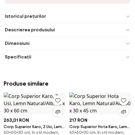
Istoricul prețurilor
Descrierea produsului
Dimensiuni
Specificații
Produse similare
263,01 RON
217 RON
Corp Superior Karo, 2 Usi, Lemn
Corp Superior Hota Karo, Lemn
60×60×30 cm, în stil modern,
45×60×30 cm, în stil modern,
Natural/Alb, 60 x 30 x 60 cm
Natural/Alb, 60 x 30 x 45 cm