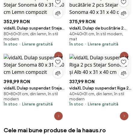
352,99 RON
375,99 RON
vidaXL Dulap suspendat Stejar
vidaXL Dulap de bucătărie 2
80×60×31 cm, din lemn, în stil
40×40×31 cm, în stil modern,
Sonoma 60 x 31 x 80 cm Lemn
pcs Stejar Sonoma 40 x 31 x 40
modern
mat
compozit
cm
În stoc
Livrare gratuită
În stoc
Livrare gratuită
398,99 RON
337,99 RON
vidaXL Dulap suspendat Stejar
vidaXL Dulap suspendat Riga 2
80×80×31 cm, din lemn, în stil
40×40×31 cm, din lemn, în stil
Sonoma 80 x 31 x 80 cm Lemn
pcs Stejar Sonoma și Alb 40 x 31
modern
modern
compozit
x 40 cm
În stoc
Livrare gratuită
În stoc
Livrare gratuită
Cele mai bune produse de la haaus.ro