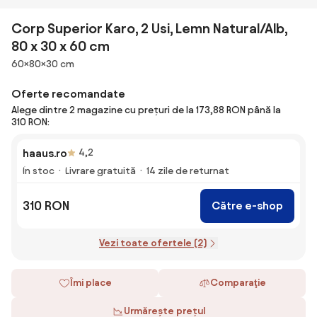
Corp Superior Karo, 2 Usi, Lemn Natural/Alb,
80 x 30 x 60 cm
Dimensiuni
60×80×30 cm
Oferte recomandate
Alege dintre 2 magazine cu prețuri de la 173,88 RON până la
310 RON:
haaus.ro
4,2
În stoc
Livrare gratuită
14 zile de returnat
310 RON
Către e-shop
Vezi toate ofertele (2)
Îmi place
Comparaţie
Urmărește prețul