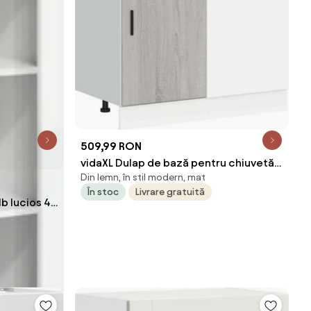
509,99 RON
vidaXL Dulap de bază pentru chiuvetă
Din lemn, în stil modern, mat
“Lyon” gri Sonoma lemn prelucrat
În stoc
Livrare gratuită
lb lucios 40
t