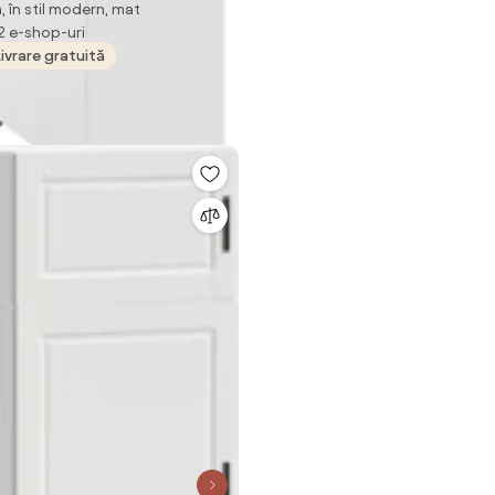
 în stil modern, mat
 2 e-shop-uri
Livrare gratuită