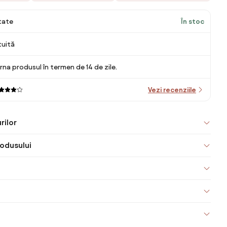
itate
În stoc
tuită
rna produsul în termen de 14 de zile.
Vezi recenziile
rilor
odusului