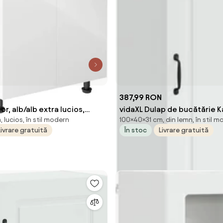
387,99 RON
or, alb/alb extra lucios,
vidaXL Dulap de bucătărie K
lucios, în stil modern
100×40×31 cm, din lemn, în stil 
02F
40 x 31 x 100 cm Lemn comp
Livrare gratuită
În stoc
Livrare gratuită