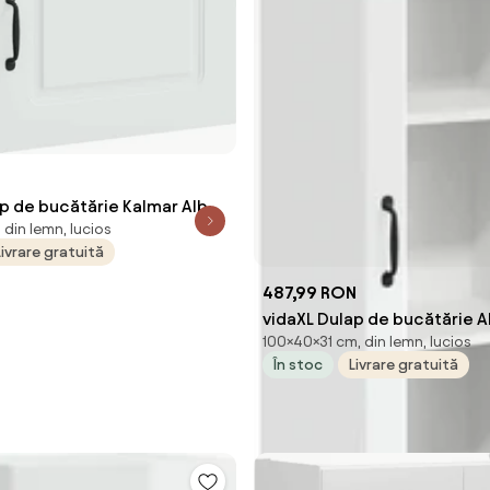
N
p de bucătărie Kalmar Alb
din lemn, lucios
40 cm Lemn compozit
Livrare gratuită
487,99 RON
vidaXL Dulap de bucătărie A
100×40×31 cm, din lemn, lucios
x 31 x 100 cm Lemn compozi
În stoc
Livrare gratuită