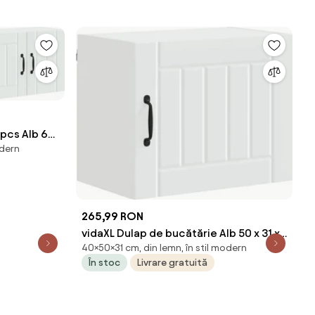
 pcs Alb 60
odern
265,99 RON
vidaXL Dulap de bucătărie Alb 50 x 31 x
40×50×31 cm, din lemn, în stil modern
40 cm Lemn compozit
În stoc
Livrare gratuită