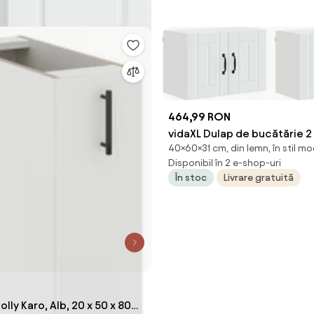
464,99 RON
vidaXL Dulap de bucătărie 2
40×60×31 cm, din lemn, în stil m
x 31 x 40 cm Lemn compozit
Disponibil în 2 e-shop-uri
În stoc
Livrare gratuită
lly Karo, Alb, 20 x 50 x 80