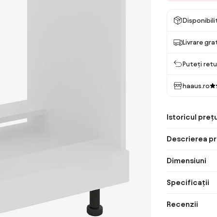
Disponibil
Livrare gra
Puteți retu
haaus.ro
Istoricul prețu
Descrierea pr
Dimensiuni
Specificații
Recenzii