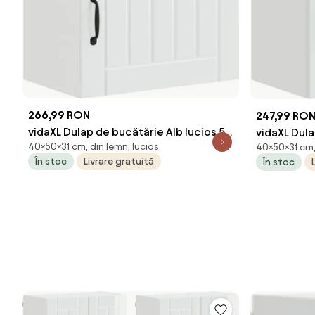
266,99 RON
247,99 RO
vidaXL Dulap de bucătărie Alb lucios 50
vidaXL Dula
40×50×31 cm, din lemn, lucios
40×50×31 cm, 
x 31 x 40 cm Lemn compozit
50 x 31 x 
În stoc
Livrare gratuită
În stoc