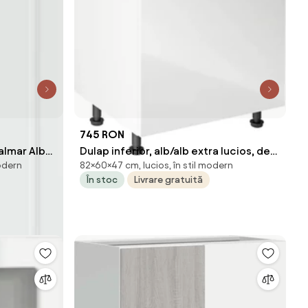
745 RON
almar Alb
Dulap inferior, alb/alb extra lucios, de
modern
82×60×47 cm, lucios, în stil modern
ozit
dreapta, AURORA D601F
În stoc
Livrare gratuită