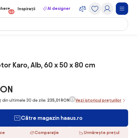
chere
AI designer
Inspirații
46
or Karo, Alb, 60 x 50 x 80 cm
RON
 din ultimele 30 de zile:
235,01 RON
Vezi istoricul prețurilor
Către magazin haaus.ro
ace
Comparaţie
Urmărește prețul