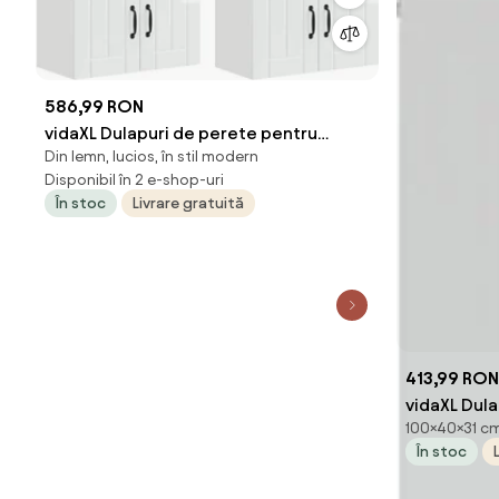
586,99 RON
vidaXL Dulapuri de perete pentru
Din lemn, lucios, în stil modern
bucătărie Pe perete 2 pcs Alb lucios
Disponibil în 2 e-shop-uri
În stoc
Livrare gratuită
413,99 RON
vidaXL Dula
100×40×31 cm,
lucios 40 x
În stoc