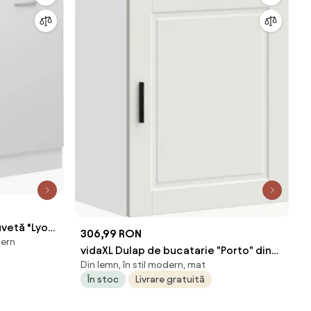
uvetă “Lyon”
306,99 RON
dern
vidaXL Dulap de bucatarie "Porto" din
Din lemn, în stil modern, mat
lemn prelucrat alb
În stoc
Livrare gratuită