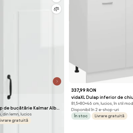
337,99 RON
vidaXL Dulap inferior de chi
81,5×80×46 cm, lucios, în stil mo
“Lyon”, alb, 80x46x81,5 cm
p de bucătărie Kalmar Alb
Disponibil în 2 e-shop-uri
 din lemn, lucios
 31 x 100 cm
În stoc
Livrare gratuită
Livrare gratuită