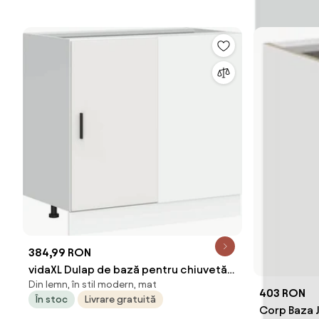
384,99 RON
vidaXL Dulap de bază pentru chiuvetă
Din lemn, în stil modern, mat
“Lyon” din lemn de lemn alb
403 RON
În stoc
Livrare gratuită
Corp Baza Jo