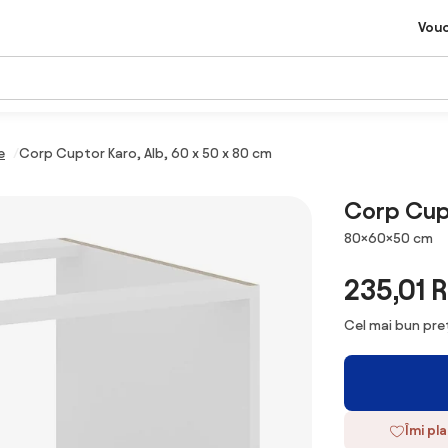
Vou
e
Corp Cuptor Karo, Alb, 60 x 50 x 80 cm
Corp Cupt
Dimensiuni
80×60×50 cm
235,01 
Cel mai bun preț
Îmi pl