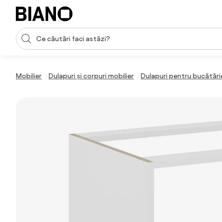
Sari peste navigare, accesează conținutul
Introducerea căutării
Sari peste conținut, mergi la subsol
Mobilier
Dulapuri și corpuri mobilier
Dulapuri pentru bucătări