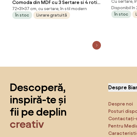
Cu sertare, în
Comoda din MDF cu 3 Sertare si 4 roti
sertare pe
Disponibil în
72×31×37 cm, cu sertare, în stil modern
cu rotatie de 360 ° (2 cu frane), pentru
și cu încui
În stoc
În stoc
Livrare gratuită
Birou sau Studio Alba si Lemn
Aosom Rom
31x37x7.2cm HOMCOM | Aosom
Romania
Sari peste subsol, revino la începutul paginii
Descoperă,
Despre Bia
inspiră-te și
Despre noi
fii pe deplin
Posturi disp
Contactați-
creativ
Pentru Medi
Caracteristi