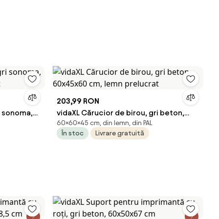
203,99 RON
ri sonoma,
vidaXL Cărucior de birou, gri beton,
60×60×45 cm, din lemn, din PAL
at
60x45x60 cm, lemn prelucrat
În stoc
Livrare gratuită