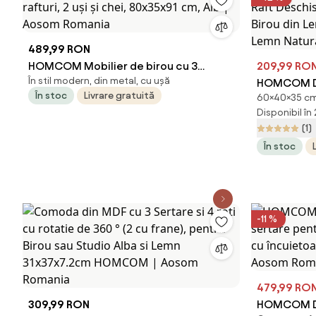
489,99 RON
HOMCOM Mobilier de birou cu 3
209,99 RO
În stil modern, din metal, cu ușă
rafturi, 2 uși și chei, 80x35x91 cm, Alb |
HOMCOM Dul
În stoc
Livrare gratuită
60×40×35 cm, 
Aosom Romania
Deschis, 2 
Disponibil în
din Lemn ș
(1)
Natural | 
În stoc
-11 %
479,99 RO
309,99 RON
HOMCOM Dul