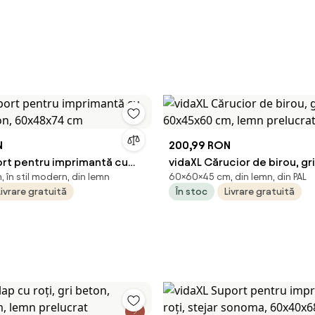
N
200,99 RON
ort pentru imprimantă cu
vidaXL Cărucior de birou, g
 în stil modern, din lemn
60×60×45 cm, din lemn, din PAL
eton, 60x48x74 cm
60x45x60 cm, lemn prelucr
Livrare gratuită
În stoc
Livrare gratuită