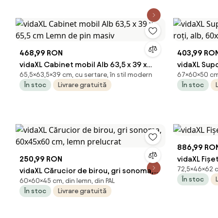
Living, Cam
Alb | Aoso
468,99 RON
403,99 RO
vidaXL Cabinet mobil Alb 63,5 x 39 x
vidaXL Sup
65,5×63,5×39 cm, cu sertare, în stil modern
67×60×50 cm,
65,5 cm Lemn de pin masiv
roți, alb, 
În stoc
Livrare gratuită
În stoc
886,99 RO
250,99 RON
vidaXL Fișet
72,5×46×62 cm
vidaXL Cărucior de birou, gri sonoma,
În stoc
60×60×45 cm, din lemn, din PAL
60x45x60 cm, lemn prelucrat
În stoc
Livrare gratuită