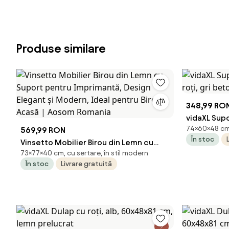
Produse similare
348,99 RO
vidaXL Sup
74×60×48 cm,
569,99 RON
roți, gri b
În stoc
Vinsetto Mobilier Birou din Lemn cu
73×77×40 cm, cu sertare, în stil modern
Suport pentru Imprimantă, Design
În stoc
Livrare gratuită
Elegant și Modern, Ideal pentru Birou
Acasă | Aosom Romania