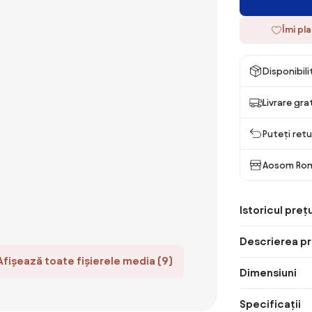
Îmi pl
Disponibil
Livrare gra
Puteți retu
Aosom Ro
Istoricul prețu
Descrierea pr
Afișează toate fișierele media (9)
Dimensiuni
Specificații