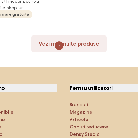
 stil modern, cu roți
ntru documente A3, pe roți
 2 e-shop-uri
etoare, 50x40x67.5 cm, alb |
Livrare gratuită
ania
Vezi mai multe produse
no
Pentru utilizatori
Branduri
onibile
Magazine
ne
Articole
a
Coduri reducere
ci
Densy Studio