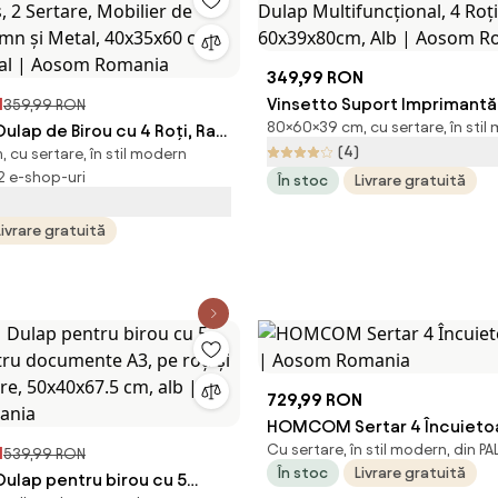
349,99 RON
N
Vinsetto Suport Imprimantă 
359,99 RON
80×60×39 cm, cu sertare, în stil
ap de Birou cu 4 Roți, Raft
Dulap Multifuncțional, 4 Roț
(4)
cu sertare, în stil modern
Sertare, Mobilier de Birou
60x39x80cm, Alb | Aosom 
 2 e-shop-uri
În stoc
Livrare gratuită
i Metal, 40x35x60 cm, Lemn
Aosom Romania
Livrare gratuită
729,99 RON
HOMCOM Sertar 4 Încuietoar
Cu sertare, în stil modern, din PA
N
Aosom Romania
539,99 RON
În stoc
Livrare gratuită
ap pentru birou cu 5