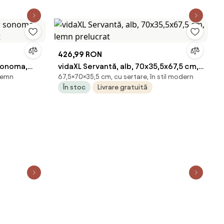
426,99 RON
 sonoma,
vidaXL Servantă, alb, 70x35,5x67,5 cm,
 lemn
67,5×70×35,5 cm, cu sertare, în stil modern
t
lemn prelucrat
În stoc
Livrare gratuită