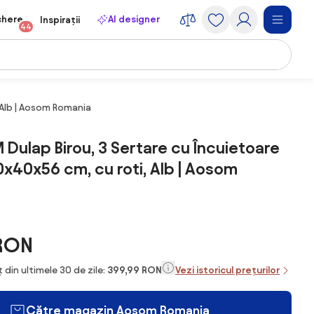
chere
AI designer
Inspirații
44
 Alb | Aosom Romania
lap Birou, 3 Sertare cu Încuietoare
60x40x56 cm, cu roti, Alb | Aosom
 RON
 din ultimele 30 de zile:
399,99 RON
Vezi istoricul prețurilor
Către magazin Aosom Romania