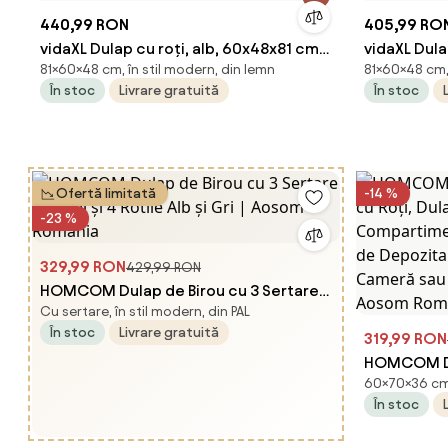
440,99 RON
405,99 RO
vidaXL Dulap cu roți, alb, 60x48x81 cm,
vidaXL Dula
81×60×48 cm, în stil modern, din lemn
81×60×48 cm, 
lemn prelucrat
60x48x81 c
În stoc
Livrare gratuită
În stoc
Ofertă limitată
-14 %
-23 %
329,99 RON
429,99 RON
HOMCOM Dulap de Birou cu 3 Sertare
Cu sertare, în stil modern, din PAL
cu Chei și 4 Rotile Alb și Gri | Aosom
În stoc
Livrare gratuită
Romania
319,99 RON
HOMCOM Du
60×70×36 cm, 
Roți, Dulap
În stoc
Compartime
Spațiu de 