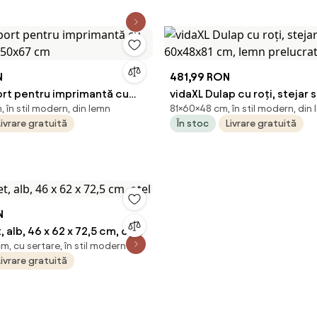
eră sau Birou, 70x36x60 cm,
m Romania
N
481,99 RON
ort pentru imprimantă cu
vidaXL Dulap cu roți, stejar
 în stil modern, din lemn
81×60×48 cm, în stil modern, din
60x50x67 cm
60x48x81 cm, lemn prelucra
Livrare gratuită
În stoc
Livrare gratuită
N
, alb, 46 x 62 x 72,5 cm, oțel
, cu sertare, în stil modern
Livrare gratuită