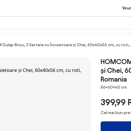
Vou
lap Birou, 3 Sertare cu Încuietoare și Chei, 60x40x56 cm, cu roti,
HOMCOM Du
și Chei, 
Romania
Dimensiuni
56×60×40 cm
399,99
Cel mai bun preț