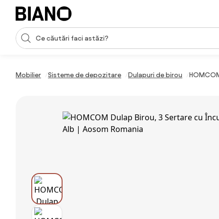
Sari peste navigare, accesează conținutul
Introducerea căutării
Sari peste conținut, mergi la subsol
Mobilier
Sisteme de depozitare
Dulapuri de birou
HOMCOM Du