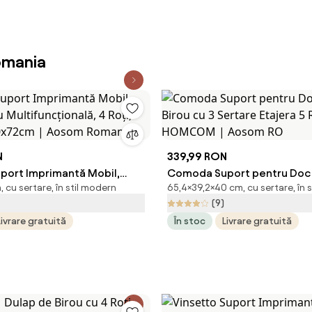
omania
N
339,99 RON
uport Imprimantă Mobil,
Comoda Suport pentru Do
cu sertare, în stil modern
65,4×39,2×40 cm, cu sertare, în 
u Multifuncțională, 4 Roți,
Birou cu 3 Sertare Etajera 5 
(9)
x40x72cm | Aosom Romania
HOMCOM | Aosom RO
Livrare gratuită
În stoc
Livrare gratuită