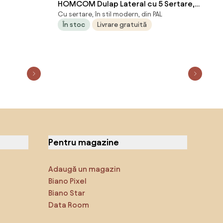
HOMCOM Dulap Lateral cu 5 Sertare,
Cu sertare, în stil modern, din PAL
Dulap cu Raft Reglabil, Mobilier pentru
În stoc
Livrare gratuită
Birou pe Roți, Suport pentru
Imprimantă pentru Biroul de Acasă, Alb
| Aosom Romania
Pentru magazine
Adaugă un magazin
Biano Pixel
Biano Star
Data Room