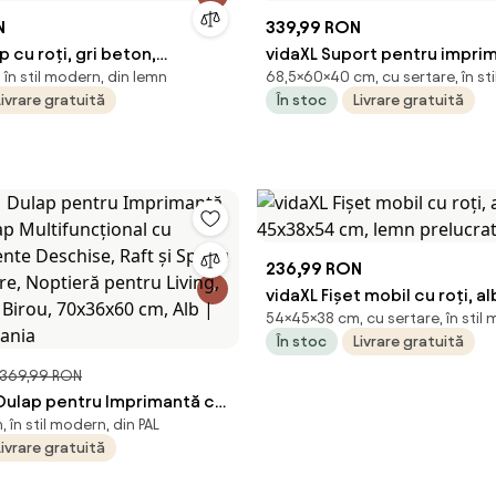
N
339,99 RON
p cu roți, gri beton,
vidaXL Suport pentru impri
în stil modern, din lemn
68,5×60×40 cm, cu sertare, în st
m, lemn prelucrat
roți, stejar sonoma, 60x40
Livrare gratuită
În stoc
Livrare gratuită
236,99 RON
vidaXL Fișet mobil cu roți, a
54×45×38 cm, cu sertare, în stil
cm, lemn prelucrat
În stoc
Livrare gratuită
369,99 RON
lap pentru Imprimantă cu
în stil modern, din PAL
 Multifuncțional cu
Livrare gratuită
nte Deschise, Raft și
Depozitare, Noptieră pentru