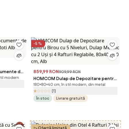
-5 %
cumente de
859,99 RON
909,99 RON
stil modern
Roti Alb
HOMCOM Dulap de Depozitare pentru
180×80×40 cm, în stil modern, din metal
Birou cu 5 Niveluri, Dulap Metalic cu 2
(1)
Uși și 4 Rafturi Reglabile, 80x40x180
În stoc
Livrare gratuită
cm, Alb
Ofertă limitată