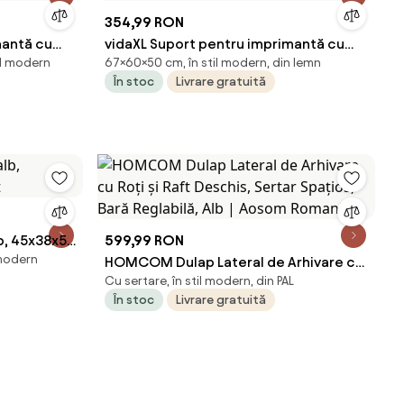
354,99 RON
mantă cu
vidaXL Suport pentru imprimantă cu
il modern
67×60×50 cm, în stil modern, din lemn
x68,5 cm
roți, gri beton, 60x50x67 cm
În stoc
Livrare gratuită
lb, 45x38x54
599,99 RON
 modern
HOMCOM Dulap Lateral de Arhivare cu
Cu sertare, în stil modern, din PAL
Roți și Raft Deschis, Sertar Spațios,
În stoc
Livrare gratuită
Bară Reglabilă, Alb | Aosom Romania