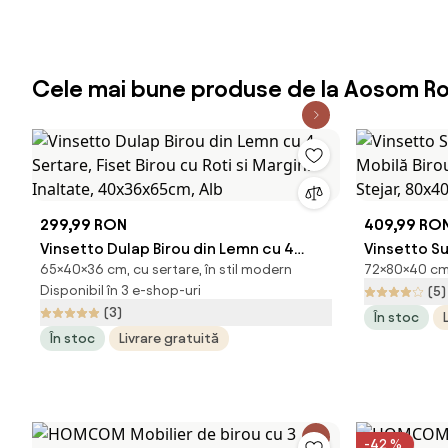
Cele mai bune produse de la Aosom R
299,99 RON
409,99 RO
Vinsetto Dulap Birou din Lemn cu 4
Vinsetto S
65×40×36 cm, cu sertare, în stil modern
72×80×40 cm, 
Sertare, Fiset Birou cu Roti si Margini
Mobilă Biro
Disponibil în 3 e-shop-uri
(5)
Inaltate, 40x36x65cm, Alb
Stejar, 80
(3)
În stoc
În stoc
Livrare gratuită
-42 %