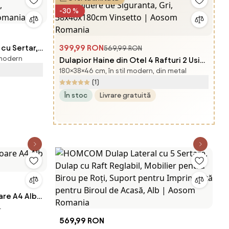
-30 %
cu Sertar,
399,99 RON
569,99 RON
 modern
i,
Dulapior Haine din Otel 4 Rafturi 2 Usi
180×38×46 cm, în stil modern, din metal
Romania
cu Inchidere de Siguranta, Gri,
(1)
38x46x180cm Vinsetto | Aosom
În stoc
Livrare gratuită
Romania
e A4 Alb |
L
569,99 RON