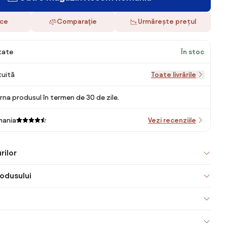
ace
Comparaţie
Urmărește prețul
itate
În stoc
tuită
Toate livrările
rna produsul în termen de 30 de zile.
mania
Vezi recenziile
rilor
odusului