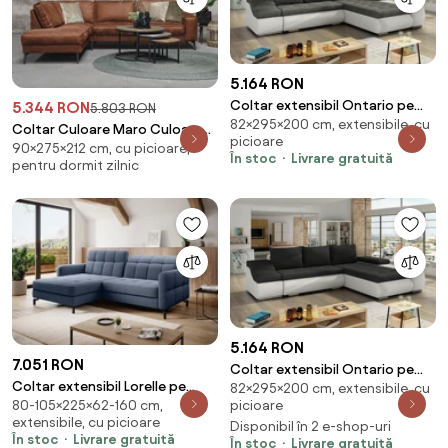
5.164 RON
Coltar extensibil Ontario pe
5.344 RON
5.803 RON
82×295×200 cm, extensibile, cu
dreapta Berlin 02/Soft 17
Coltar Culoare Maro Culoare
picioare
90×275×212 cm, cu picioare,
maro coniac, MICA Varianta:
În stoc
Livrare gratuită
pentru dormit zilnic
Colt Stanga
5.164 RON
7.051 RON
Coltar extensibil Ontario pe
Coltar extensibil Lorelle pe
82×295×200 cm, extensibile, cu
dreapta Sawana 14/Soft 17
picioare
80-105×225×62-160 cm,
stanga Omega 86
extensibile, cu picioare
Disponibil în 2 e-shop-uri
În stoc
Livrare gratuită
În stoc
Livrare gratuită