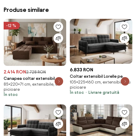
Produse similare
-12 %
6.833 RON
2.414 RON
2.728 RON
Coltar extensibil Lorelle pe
Canapea coltar extensibil
105×225×160 cm, extensibile, cu
dreapta Berlin 02
85×220×71 cm, extensibile, cu
ZENOVA 220 x 140 cm,
picioare
picioare
reversibila – maro
În stoc
Livrare gratuită
În stoc