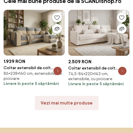
Cele mai bune produse de la SCANDIshop.ro
1.939 RON
2.509 RON
Coltar extensibil de colt
Coltar extensibil de colt
86×238×140 cm, extensibile, cu
VALERIO, gri deschis/bej,
74,5-84×220×143 cm,
VENORIA, crem, reversibil,
picioare
extensibile, cu picioare
reversibil, 238x140 cm + 2 perne
220x143 cm + 2 perne GRATUIT
Livrare în peste 5 săptămâni
Livrare în peste 5 săptămâni
GRATUIT
Vezi mai multe produse
Sari peste subsol, revino la începutul paginii