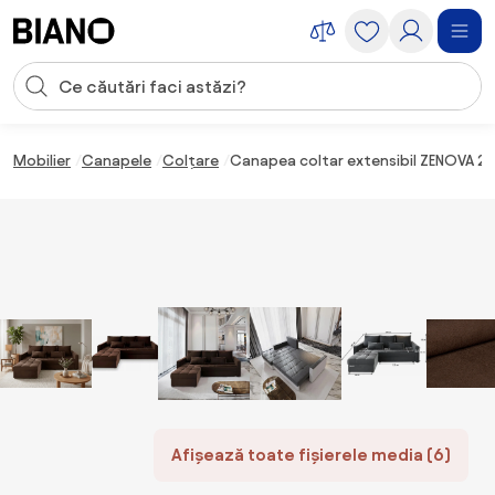
Sari peste navigare, accesează conținutul
Introducerea căutării
Sari peste conținut, mergi la subsol
Mobilier
Canapele
Colțare
Canapea coltar extensibil ZENOVA 220
Afișează toate fișierele media (6)