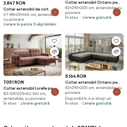
Coltar extensibil Ontario pe
2.847 RON
82×295×200 cm, extensibile, cu
dreapta Berlin 02/Soft 11
Coltar extensibil de colt
picioare
67-88×251×140 cm, extensibile,
TAVERO, mustar, reversibil,
În stoc
Livrare gratuită
cu picioare
251x140 cm
Livrare în peste 5 săptămâni
5.164 RON
7.051 RON
Coltar extensibil Ontario pe
82×295×200 cm, extensibile, cu
stanga Berlin 01/Soft 11
Coltar extensibil Lorelle pe
picioare
80-105×225×62-160 cm,
dreapta Kronos 29
Disponibil în 4 e-shop-uri
extensibile, cu picioare
În stoc
Livrare gratuită
În stoc
Livrare gratuită