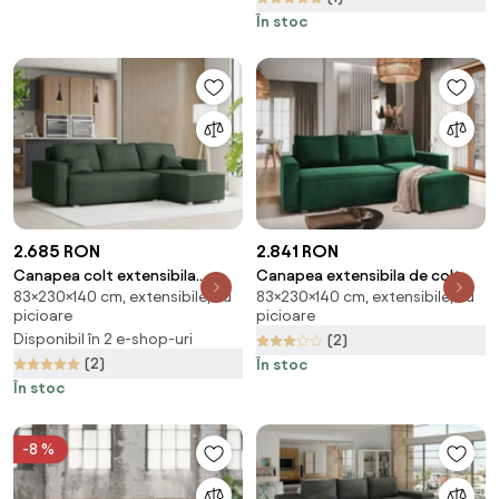
În stoc
2.685 RON
2.841 RON
Canapea colt extensibila
Canapea extensibila de colt
83×230×140 cm, extensibile, cu
83×230×140 cm, extensibile, cu
SMART COSARO verde inchis,
CAVELO, verde inchis,
picioare
picioare
cu colt bilateral + 2 perne
reversibila
Disponibil în 2 e-shop-uri
(2)
CADOU
(2)
În stoc
În stoc
-8 %