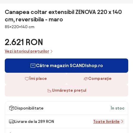
Canapea coltar extensibil ZENOVA 220 x 140
cm, reversibila - maro
Dimensiuni
85×220×140 cm
2.621 RON
Vezi istoricul prețurilor
Către magazin SCANDIshop.ro
Îmi place
Comparaţie
Urmărește prețul
Disponibilitate
În stoc
Livrare de la 289 RON
Toate livrările