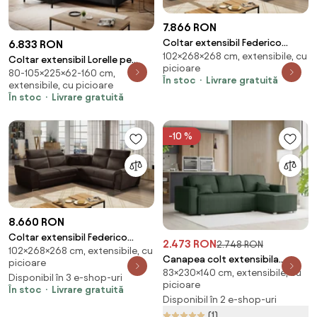
7.866 RON
Coltar extensibil Federico
6.833 RON
102×268×268 cm, extensibile, cu
Sawana 26/Soft 33
Coltar extensibil Lorelle pe
picioare
80-105×225×62-160 cm,
stanga Berlin 02
În stoc
Livrare gratuită
extensibile, cu picioare
În stoc
Livrare gratuită
-10 %
8.660 RON
Coltar extensibil Federico
2.473 RON
2.748 RON
102×268×268 cm, extensibile, cu
Monolith 29
Canapea colt extensibila
picioare
83×230×140 cm, extensibile, cu
SMART COSARO verde inchis,
Disponibil în 3 e-shop-uri
picioare
cu colt bilateral + 2 perne
În stoc
Livrare gratuită
Disponibil în 2 e-shop-uri
CADOU
(1)