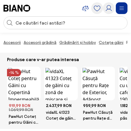
Sari peste navigare, accesează conținutul
Introducerea căutării
Sari peste conținut, mergi la subsol
Accesorii
Accesorii grădină
Grădinărit și hobby
Cotețe găini
Pa
Produse care v-ar putea interesa
-14 %
919,99 RON
2.437,99 RON
959,99 RON
1.182
1.069,99 RON
vidaXL 41323
PawHut Căsuță
vidaX
PawHut Coteț
Coteț de găini
pentru Rațe de
păsăr
pentru Găini cu
cu zonă de
Exterior,
cuiba
Copertină
mișcare și
Adăpost
190x7