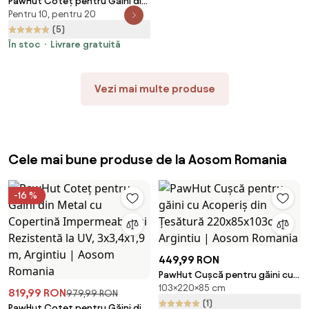
PawHut Coteț pentru Găini din
Pentru 10, pentru 20
Metal cu Copertină
Impermeabilă și Rezistentă la
(5)
UV, 3x3,4x1,9 m, Argintiu |
În stoc
Livrare gratuită
Aosom Romania
Vezi mai multe produse
Cele mai bune produse de la Aosom Romania
-16 %
449,99 RON
PawHut Cușcă pentru găini cu
103×220×85 cm
Acoperiș din Țesătură
819,99 RON
979,99 RON
220x85x103cm Argintiu | Aosom
(1)
PawHut Coteț pentru Găini din