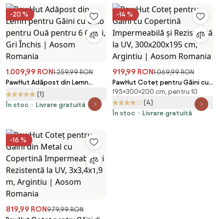
-20 %
-14 %
1.009,99 RON
919,99 RON
1.259,99 RON
1.069,99 RON
PawHut Adăpost din Lemn
PawHut Coteț pentru Găini cu
195×300×200 cm, pentru 10
pentru Găini cu Cuib pentru
Copertină Impermeabilă și
(1)
Ouă pentru 6 Găini, Gri Închis |
Rezistentă la UV, 300x200x195
(4)
În stoc
Livrare gratuită
Aosom Romania
cm, Argintiu | Aosom Romania
În stoc
Livrare gratuită
-16 %
819,99 RON
979,99 RON