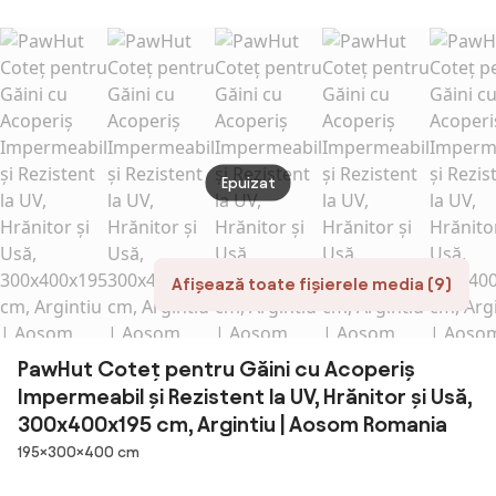
Impermeabilă și
repaus aluminiu
pentru Rațe cu
lemn 
Rezistentă la
Rampă, Podea
UV,
Detașabilă,
300x200x195
Acoperiș
cm, Argintiu |
Înclinat și
Aosom Romania
Orificii de
Ventilație,
78x90x92 cm,
Epuizat
Lemn | Aosom
Romania
Afișează toate fișierele media (9)
PawHut Coteț pentru Găini cu Acoperiș
Impermeabil și Rezistent la UV, Hrănitor și Usă,
300x400x195 cm, Argintiu | Aosom Romania
Dimensiuni
195×300×400 cm