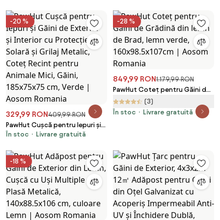
Acoperiș Înclinat și Orificii de
Ventilație, 78x90x92 cm, Lemn |
-20 %
-28 %
Aosom Romania
849,99 RON
1.179,99 RON
PawHut Coteț pentru Găini de
Grădină din lemn de Brad, lemn
(3)
verde, 160x98.5x107cm | Aosom
În stoc
Livrare gratuită
329,99 RON
409,99 RON
Romania
PawHut Cușcă pentru Iepuri și
În stoc
Livrare gratuită
Găini de Exterior și Interior cu
Protecție Solară și Grilaj
Metalic, Coteț Recint pentru
-18 %
Animale Mici, Găini, 185x75x75
cm, Verde | Aosom Romania