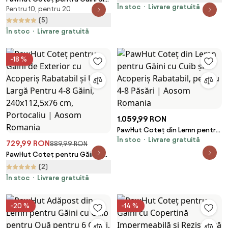
Romania
În stoc
Livrare gratuită
Pentru 10, pentru 20
Metal cu Copertină
Impermeabilă și Rezistentă la
(5)
UV, 3x3,4x1,9 m, Argintiu |
În stoc
Livrare gratuită
Aosom Romania
-18 %
1.059,99 RON
PawHut Coteț din Lemn pentru
În stoc
Livrare gratuită
Găini cu Cuib și Acoperiș
729,99 RON
889,99 RON
Rabatabil, pentru 4-8 Păsări |
PawHut Coteț pentru Găini de
Aosom Romania
Exterior cu Acoperiș Rabatabil
(2)
și Ușă Largă Pentru 4-8 Găini,
În stoc
Livrare gratuită
240x112,5x76 cm, Portocaliu |
Aosom Romania
-20 %
-14 %