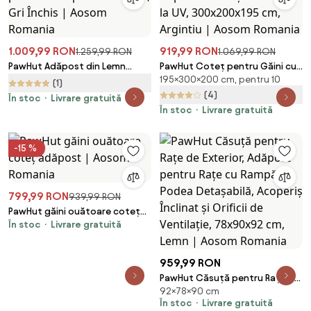
1.009,99 RON
919,99 RON
1.259,99 RON
1.069,99 RON
PawHut Adăpost din Lemn
PawHut Coteț pentru Găini cu
195×300×200 cm, pentru 10
pentru Găini cu Cuib pentru
Copertină Impermeabilă și
(1)
Ouă pentru 6 Găini, Gri Închis |
Rezistentă la UV, 300x200x195
(4)
În stoc
Livrare gratuită
Aosom Romania
cm, Argintiu | Aosom Romania
În stoc
Livrare gratuită
-15 %
799,99 RON
939,99 RON
PawHut găini ouătoare coteț
În stoc
Livrare gratuită
adăpost | Aosom Romania
959,99 RON
PawHut Căsuță pentru Rațe de
92×78×90 cm
Exterior, Adăpost pentru Rațe
În stoc
Livrare gratuită
cu Rampă, Podea Detașabilă,