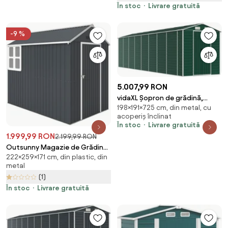
Aosom Romania
În stoc
Livrare gratuită
-9 %
5.007,99 RON
vidaXL Șopron de grădină,
198×191×725 cm, din metal, cu
verde, 191x725x198 cm, oțel
acoperiș înclinat
zincat
În stoc
Livrare gratuită
1.999,99 RON
2.199,99 RON
Outsunny Magazie de Grădină
222×259×171 cm, din plastic, din
din Oțel Galvanizat și PP cu 4
metal
Guri de Aerisire și Fereastră,
(1)
259x171x222 cm, Gri și Alb |
Aosom Romania
În stoc
Livrare gratuită