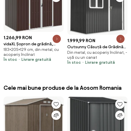
1.266,99 RON
1.999,99 RON
vidaXL Șopron de grădină,
Outsunny Căsuță de Grădină
183×205×129 cm, din metal, cu
maro, 205 x 129 x 183, oțel
Din metal, cu acoperiș înclinat, -
2,55m² din Oțel Zincat cu Kit de
acoperiș înclinat
galvanizat
ușă cu un canat
Fundație, Ușă Blocabilă,
În stoc
Livrare gratuită
În stoc
Livrare gratuită
Acoperiș Înclinat, Gri | Aosom
Romania
Cele mai bune produse de la Aosom Romania