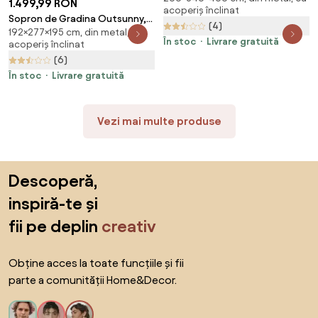
1.499,99 RON
acoperiș înclinat
Acoperis Inclinat, Sopron de
Sopron de Gradina Outsunny,
(4)
Gradina din Otel si PP,
192×277×195 cm, din metal, cu
Usi Duble Glisante, Tabla de
3.4x4x2m, Gri | Aosom Romania
În stoc
Livrare gratuită
acoperiș înclinat
Otel, 277x195x192cm, Gri |
(6)
Aosom Romania
În stoc
Livrare gratuită
Vezi mai multe produse
Sari peste subsol, revino la începutul paginii
Descoperă,
inspiră-te și
fii pe deplin
creativ
Obține acces la toate funcțiile și fii
parte a comunității Home&Decor.