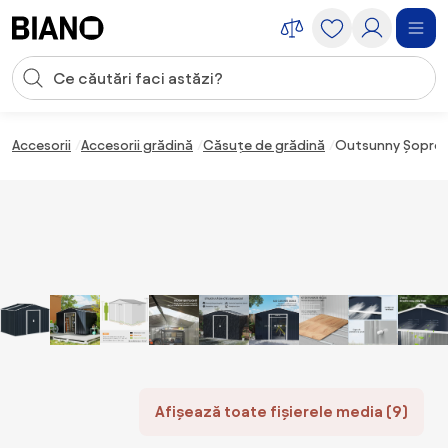
Sari peste navigare, accesează conținutul
Introducerea căutării
Sari peste conținut, mergi la subsol
Accesorii
Accesorii grădină
Căsuțe de grădină
Outsunny Șopron p
Afișează toate fișierele media (9)