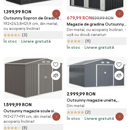
1.399,99 RON
679,99 RON
839,99 RON
Outsunny Sopron de Gradina
192×243,8×121,9 cm, din metal,
de 8 x 4FT Galvanizat Sopron
Magazie de gradina Outsunny
cu acoperiș înclinat
Din metal, cu acoperiș înclinat, -
din Metal
din tabla de otel, sopron cu
ușă cu două canaturi
(3)
usa dubla cu sistem de blocare,
(11)
În stoc
Livrare gratuită
casuta de gradina pentru
unelte, alb-negru | Aosom RO
În stoc
Livrare gratuită
2.999,99 RON
Outsunny magazie unelte,
1.599,99 RON
Din metal
sopron din otel galvanizat,
Outsunny magazie scule si
casuta de gradina pentru
(2)
192×277×191 cm, din metal, cu
unelte, casuta de gradina din
unelte de gradina 3.4x3.86x2m |
În stoc
Livrare gratuită
acoperiș înclinat
fier, sopron pentru exterior
AOSOM RO
(8)
277x195x192 cm | Aosom