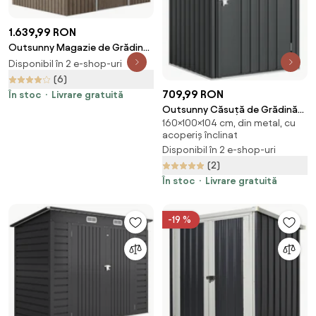
1.639,99 RON
Outsunny Magazie de Grădină
cu 4 Orificii de Ventilare și 2 Uși,
Disponibil în 2 e-shop-uri
Șopron pentru Depozitarea
(6)
Uneltelor, 277x195x192 cm,
709,99 RON
În stoc
Livrare gratuită
Maro | Aosom Romania
Outsunny Căsuță de Grădină
160×100×104 cm, din metal, cu
0,92m² din Oțel Galvanizat,
acoperiș înclinat
Depozit pentru Unelte cu Ușă
Disponibil în 2 e-shop-uri
Blocabilă și Acoperiș Înclinat,
(2)
100x104x160 cm, Gri Închis |
Aosom Romania
În stoc
Livrare gratuită
-19 %