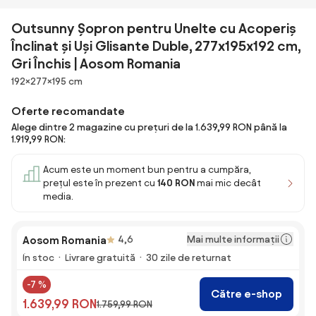
Outsunny Șopron pentru Unelte cu Acoperiș
Înclinat și Uși Glisante Duble, 277x195x192 cm,
Gri Închis | Aosom Romania
Dimensiuni
192×277×195 cm
Oferte recomandate
Alege dintre 2 magazine cu prețuri de la 1.639,99 RON până la
1.919,99 RON:
Acum este un moment bun pentru a cumpăra,
prețul este în prezent cu
140 RON
mai mic decât
media.
Mai multe informații
Aosom Romania
4,6
În stoc
Livrare gratuită
30 zile de returnat
-7 %
Către e-shop
1.639,99 RON
1.759,99 RON