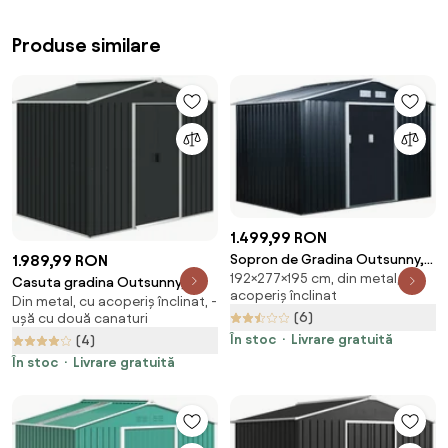
Produse similare
1.499,99 RON
1.989,99 RON
Sopron de Gradina Outsunny,
192×277×195 cm, din metal, cu
Usi Duble Glisante, Tabla de
Casuta gradina Outsunny, 2
acoperiș înclinat
Otel, 277x195x192cm, Gri |
Din metal, cu acoperiș înclinat, -
usi, otel | Aosom Romania
(6)
ușă cu două canaturi
Aosom Romania
În stoc
Livrare gratuită
(4)
În stoc
Livrare gratuită