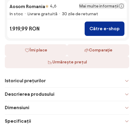
Mai multe informații
Aosom Romania
4,6
În stoc
Livrare gratuită
30 zile de returnat
1.919,99 RON
Către e-shop
Îmi place
Comparaţie
Urmărește prețul
Istoricul prețurilor
Descrierea produsului
Dimensiuni
Specificații