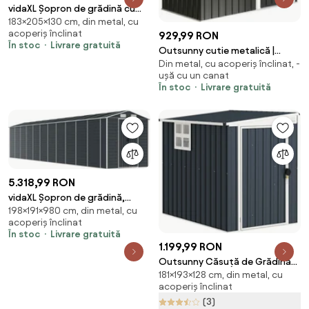
vidaXL Șopron de grădină cu
183×205×130 cm, din metal, cu
etajeră, maro, 205 x 130 x 183
acoperiș înclinat
929,99 RON
cm, fier
În stoc
Livrare gratuită
Outsunny cutie metalică |
Din metal, cu acoperiș înclinat, -
Aosom Romania
ușă cu un canat
În stoc
Livrare gratuită
5.318,99 RON
vidaXL Șopron de grădină,
198×191×980 cm, din metal, cu
antracit, 191x980x198 cm, oțel
acoperiș înclinat
galvanizat
În stoc
Livrare gratuită
1.199,99 RON
Outsunny Căsuță de Grădină
181×193×128 cm, din metal, cu
din Oțel cu 2 Prize de Aer și
acoperiș înclinat
Fereastră Transparentă,
(3)
128x193x161/181 cm, Gri Închis |