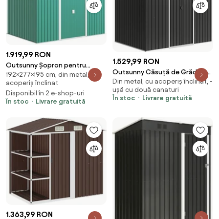
1.919,99 RON
1.529,99 RON
Outsunny Șopron pentru
Outsunny Căsuță de Grădină
192×277×195 cm, din metal, cu
Unelte cu Acoperiș Înclinat și Uși
Din metal, cu acoperiș înclinat, -
3.6m² din Oțel Zincat cu Grile
acoperiș înclinat
Glisante Duble, 277x195x192
ușă cu două canaturi
de Ventilație, Căsuță de
Disponibil în 2 e-shop-uri
cm, Verde Închis | Aosom
În stoc
Livrare gratuită
Grădină cu Uși Glisante Duble
În stoc
Livrare gratuită
Romania
Blocabile, Acoperiș Înclinat,
Căsuță pentru Unelte cu
Mănuși, Gri Închis | Aosom
Romania
1.363,99 RON