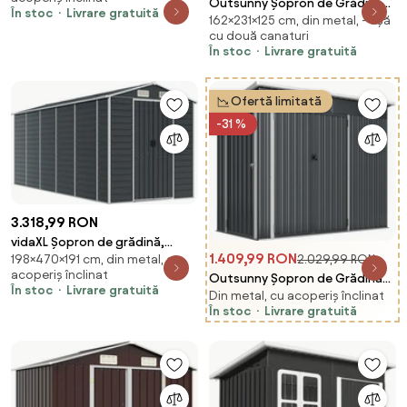
galvanizat
Outsunny Șopron de Grădină
În stoc
Livrare gratuită
162×231×125 cm, din metal, - ușă
din Oțel Galvanizat, Ușă
cu două canaturi
Blocabilă, 231 x 125 x 162 cm, Gri
În stoc
Livrare gratuită
Închis | Aosom Romania
Ofertă limitată
-31 %
3.318,99 RON
vidaXL Șopron de grădină,
1.409,99 RON
198×470×191 cm, din metal, cu
2.029,99 RON
antracit, 191x470x198 cm, oțel
acoperiș înclinat
galvanizat
Outsunny Șopron de Grădină
În stoc
Livrare gratuită
Din metal, cu acoperiș înclinat
2.68m² din Oțel Galvanizat cu 3
În stoc
Livrare gratuită
Uși Blocabile, Șopron cu Guri de
Aerisire, Acoperiș Înclinat și
Mănuși, Depozitare Unelte,
234x132x185 cm, Gri Închis |
Aosom Romania