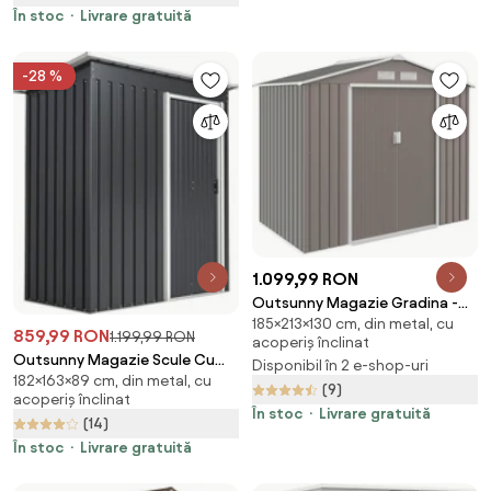
Romania
În stoc
Livrare gratuită
-28 %
1.099,99 RON
Outsunny Magazie Gradina -
185×213×130 cm, din metal, cu
Căsuță de Grădină Metal
859,99 RON
1.199,99 RON
acoperiș înclinat
213x130x185 cm cu Uși Glisante |
Outsunny Magazie Scule Cu
Disponibil în 2 e-shop-uri
Aosom Romania
182×163×89 cm, din metal, cu
Usa Glisanta Negru Usor De
(9)
acoperiș înclinat
Montat Cu 6 Compartimente
În stoc
Livrare gratuită
(14)
Stil Modern 163x89x182 cm |
Aosom Romania
În stoc
Livrare gratuită