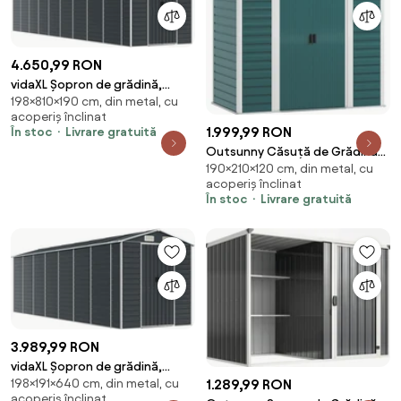
4.650,99 RON
vidaXL Șopron de grădină,
198×810×190 cm, din metal, cu
antracit, 191x810x198 cm, oțel
acoperiș înclinat
galvanizat
1.999,99 RON
În stoc
Livrare gratuită
Outsunny Căsuță de Grădină
190×210×120 cm, din metal, cu
din Metal cu Uși Glisante și
acoperiș înclinat
Lacăt cu Chei, 2,1x1,2x1,9m,
În stoc
Livrare gratuită
Verde | Aosom Romania
3.989,99 RON
vidaXL Șopron de grădină,
198×191×640 cm, din metal, cu
1.289,99 RON
antracit, 191x640x198 cm, oțel
acoperiș înclinat