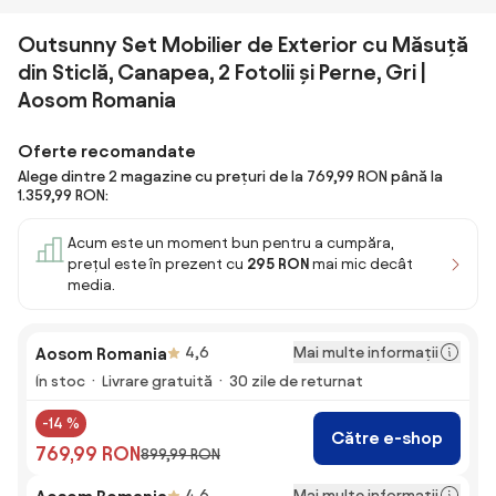
Outsunny Set Mobilier de Exterior cu Măsuță
din Sticlă, Canapea, 2 Fotolii și Perne, Gri |
Aosom Romania
Oferte recomandate
Alege dintre 2 magazine cu prețuri de la 769,99 RON până la
1.359,99 RON:
Acum este un moment bun pentru a cumpăra,
prețul este în prezent cu
295 RON
mai mic decât
media.
Mai multe informații
Aosom Romania
4,6
În stoc
Livrare gratuită
30 zile de returnat
-14 %
Către e-shop
769,99 RON
899,99 RON
Mai multe informații
4,6