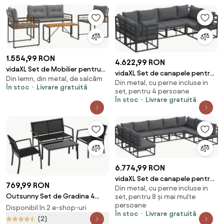
1.554,99 RON
4.622,99 RON
vidaXL Set de Mobilier pentru
vidaXL Set de canapele pentru
Din lemn, din metal, de salcâm
Exterior cu pernă 4 pcs Gri
Din metal, cu perne incluse in
grădină cu pernă 6 pcs Negru
În stoc
Livrare gratuită
deschis
set, pentru 4 persoane
Aluminiu
În stoc
Livrare gratuită
6.774,99 RON
vidaXL Set de canapele pentru
769,99 RON
Din metal, cu perne incluse in
grădină cu pernă 9 pcs Negru
Outsunny Set de Gradina 4
set, pentru 8 și mai multe
Aluminiu
persoane
bucati cu Masuta de cafea, 2
Disponibil în 2 e-shop-uri
În stoc
Livrare gratuită
Scaune si o Panca in Metal,
(2)