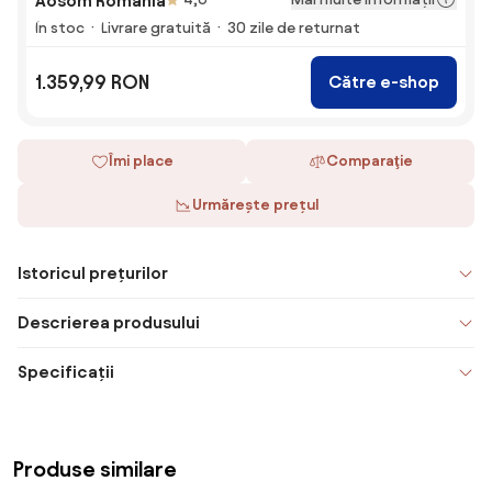
Aosom Romania
În stoc
Livrare gratuită
30 zile de returnat
1.359,99 RON
Către e-shop
Îmi place
Comparaţie
Urmărește prețul
Istoricul prețurilor
Descrierea produsului
Specificații
Produse similare