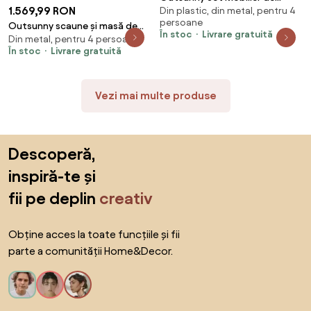
1.569,99 RON
Din plastic, din metal, pentru 4
Grădină cu Canapea, Fotolii și
persoane
Măsuță, Ideal pentru Exterior |
Outsunny scaune și masă de
În stoc
Livrare gratuită
Aosom Romania
Din metal, pentru 4 persoane
exterior din lemn și metal |
În stoc
Livrare gratuită
Aosom Romania
Vezi mai multe produse
Sari peste subsol, revino la începutul paginii
Descoperă,
inspiră-te și
fii pe deplin
creativ
Obține acces la toate funcțiile și fii
parte a comunității Home&Decor.