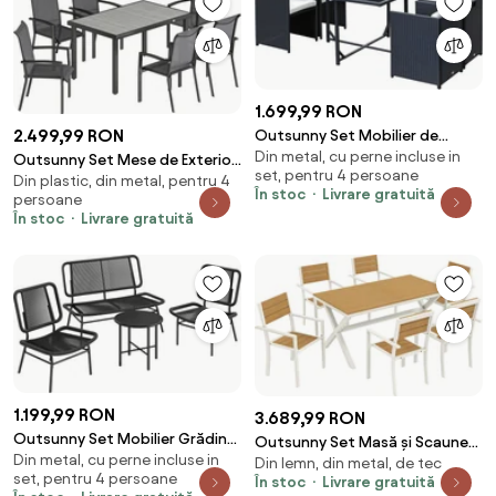
Terasă Balcon, Negru | Aosom
Romania
1.699,99 RON
2.499,99 RON
Outsunny Set Mobilier de
Din metal, cu perne incluse in
Grădină cu Masă de Prânz, 4
Outsunny Set Mese de Exterior
set, pentru 4 persoane
Scaune și Perne, 109x109x72 cm,
Din plastic, din metal, pentru 4
cu Scaune Stivuibile, Gri |
În stoc
Livrare gratuită
persoane
Negru | Aosom Romania
Aosom Romania
În stoc
Livrare gratuită
1.199,99 RON
3.689,99 RON
Outsunny Set Mobilier Grădină
Outsunny Set Masă și Scaune
Din metal, cu perne incluse in
Ratan 4 Piese, Canapea pentru
Din lemn, din metal, de tec
de Grădină 7 Piese, Set Prânz
set, pentru 4 persoane
În stoc
Livrare gratuită
Exterior cu Măsuță Metalică,
Exterior din Aluminiu cu 6