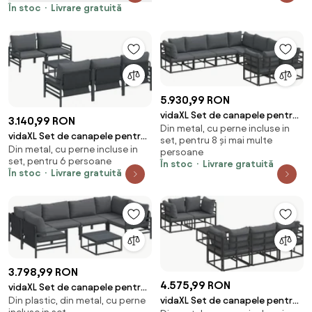
Negru | Aosom Romania
În stoc
Livrare gratuită
5.930,99 RON
vidaXL Set de canapele pentru
3.140,99 RON
Din metal, cu perne incluse in
grădină cu pernă 8 pcs Negru
vidaXL Set de canapele pentru
set, pentru 8 și mai multe
Oțel
Din metal, cu perne incluse in
grădină cu pernă 6 pcs Negru
persoane
set, pentru 6 persoane
Oțel
În stoc
Livrare gratuită
În stoc
Livrare gratuită
3.798,99 RON
4.575,99 RON
vidaXL Set de canapele pentru
vidaXL Set de canapele pentru
Din plastic, din metal, cu perne
grădină cu pernă 7 pcs Negru