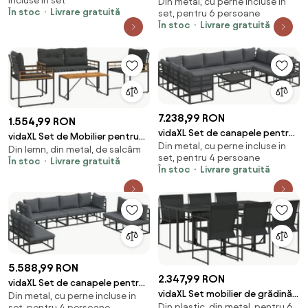
incluse in set
Din metal, cu perne incluse in
grădină cu pernă 6 pcs Negru
Oțel
În stoc
Livrare gratuită
set, pentru 6 persoane
Oțel
În stoc
Livrare gratuită
7.238,99 RON
1.554,99 RON
vidaXL Set de canapele pentru
vidaXL Set de Mobilier pentru
Din metal, cu perne incluse in
grădină cu pernă 10 pcs Negru
Din lemn, din metal, de salcâm
Exterior cu pernă 4 pcs Gri
set, pentru 4 persoane
Aluminiu
În stoc
Livrare gratuită
închis
În stoc
Livrare gratuită
5.588,99 RON
2.347,99 RON
vidaXL Set de canapele pentru
vidaXL Set mobilier de grădină,
Din metal, cu perne incluse in
grădină cu pernă 8 pcs Negru
Din plastic, din metal, pentru 6
set, pentru 4 persoane
7 piese, negru, textilenă