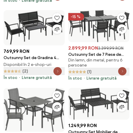
În stoc
Livrare gratuită
Negru | Aosom Romania
Scaune Stivuibile, Masă cu Șipci
Imitatie Lemn, pentru Terasă,
Balcon, Patio, Teak | Aosom
-15 %
Romania
2.899,99 RON
3.399,99 RON
769,99 RON
Outsunny Set de 7 Piese de
Outsunny Set de Gradina 4
Din lemn, din metal, pentru 6
Grădină din Aluminiu cu Masă
bucati cu Masuta de cafea, 2
Disponibil în 2 e-shop-uri
persoane
Extensibilă și 6 Scaune cu Șezut
Scaune si o Panca in Metal,
(2)
(1)
din Plasă Respirabilă, 210x90x75
Negru | Aosom Romania
În stoc
Livrare gratuită
cm, Gri | Aosom Romania
În stoc
Livrare gratuită
1.249,99 RON
Outsunny Set Mobilier de