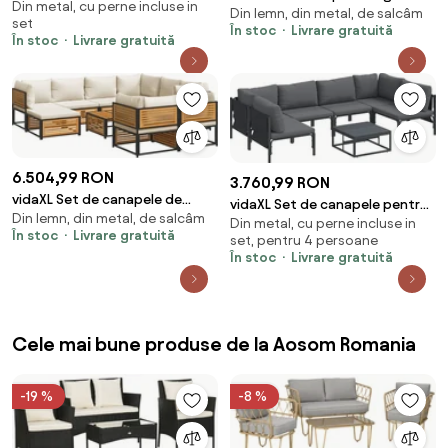
Din metal, cu perne incluse in
grădină cu pernă 13 pcs Negru
Din lemn, din metal, de salcâm
cu perne, 4 piese, lemn masiv
set
Oțel
În stoc
Livrare gratuită
de acacia
În stoc
Livrare gratuită
6.504,99 RON
3.760,99 RON
vidaXL Set de canapele de
vidaXL Set de canapele pentru
Din lemn, din metal, de salcâm
grădină cu perne 10 piese lemn
Din metal, cu perne incluse in
grădină cu pernă 7 pcs Negru
În stoc
Livrare gratuită
masiv acacia
set, pentru 4 persoane
Oțel
În stoc
Livrare gratuită
Cele mai bune produse de la Aosom Romania
-19 %
-8 %