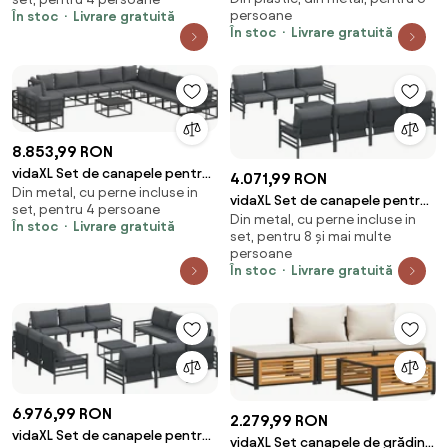
Aluminiu
persoane
În stoc
Livrare gratuită
În stoc
Livrare gratuită
8.853,99 RON
vidaXL Set de canapele pentru
4.071,99 RON
Din metal, cu perne incluse in
grădină cu pernă 12 pcs Negru
vidaXL Set de canapele pentru
set, pentru 4 persoane
Aluminiu
Din metal, cu perne incluse in
grădină cu pernă 8 pcs Negru
În stoc
Livrare gratuită
set, pentru 8 și mai multe
Oțel
persoane
În stoc
Livrare gratuită
6.976,99 RON
2.279,99 RON
vidaXL Set de canapele pentru
vidaXL Set canapele de grădină