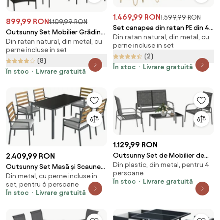
1.469,99 RON
1.599,99 RON
899,99 RON
1.109,99 RON
Set canapea din ratan PE din 4
Outsunny Set Mobilier Grădină
Din ratan natural, din metal, cu
piese Outsunny, cu impletitura
Din ratan natural, din metal, cu
Ratan 4 Piese, 2 Scaune, Fotoliu
perne incluse in set
rotunda | Aosom Romania
perne incluse in set
2 Locuri, Măsuță Cafea, Negru
(2)
(8)
Crem | Aosom Romania
În stoc
Livrare gratuită
În stoc
Livrare gratuită
1.129,99 RON
2.409,99 RON
Outsunny Set de Mobilier de
Din plastic, din metal, pentru 4
Grădină din 4 Piese cu
Outsunny Set Masă și Scaune
persoane
Canapea, 2 Scaune și Masă de
Din metal, cu perne incluse in
de Grădină 7 Piese, Set pentru
În stoc
Livrare gratuită
set, pentru 6 persoane
Cafea, 108x66x86 cm, Negru |
Prânz în Aer Liber cu Masă
În stoc
Livrare gratuită
Aosom Romania
Dreptunghiulară din Sticlă
Securizată, 6 Scaune, Perne,
Cadru din Oțel Zincat pentru