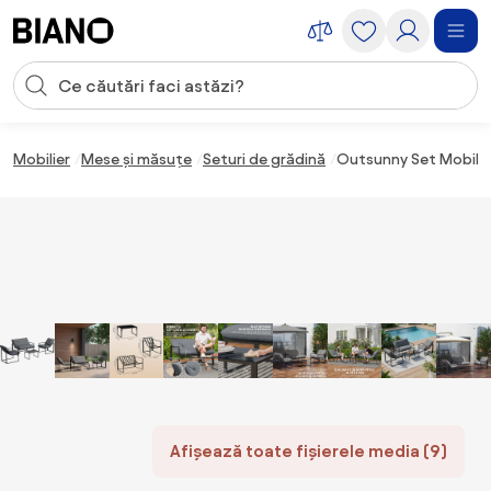
Sari peste navigare, accesează conținutul
Introducerea căutării
Sari peste conținut, mergi la subsol
Mobilier
Mese și măsuțe
Seturi de grădină
Outsunny Set Mobilier
Afișează toate fișierele media (9)