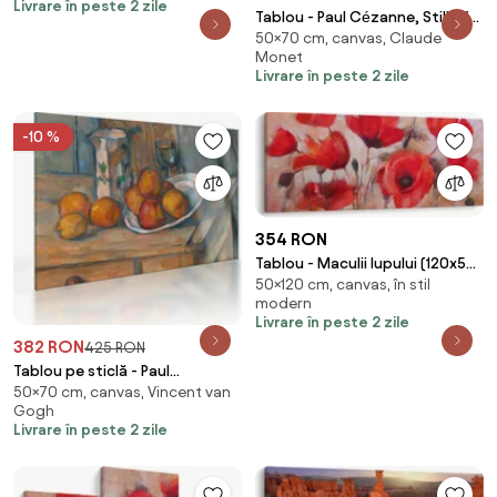
Livrare în peste 2 zile
Tablou - Paul Cézanne, Still Life
50×70 cm, canvas, Claude
with Milk Jug and Fruit,
Monet
reproducere (70x50 cm)
Livrare în peste 2 zile
-10 %
354 RON
Tablou - Maculii lupului (120x50
50×120 cm, canvas, în stil
cm)
modern
Livrare în peste 2 zile
382 RON
425 RON
Tablou pe sticlă - Paul
50×70 cm, canvas, Vincent van
Cézanne, Still Life with Milk Jug
Gogh
and Fruit, reproducere (70x50
Livrare în peste 2 zile
cm)