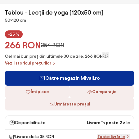
Tablou - Lecții de yoga (120x50 cm)
Dimensiuni
50×120 cm
-25 %
266 RON
354 RON
Cel mai bun preț din ultimele 30 de zile:
266 RON
Vezi istoricul prețurilor
Către magazin Mivali.ro
Îmi place
Comparaţie
Urmărește prețul
Disponibilitate
Livrare în peste 2 zile
Livrare de la 35 RON
Toate livrările