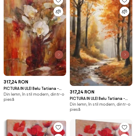
317,24 RON
PICTURA IN ULEI Belu Tatiana -
317,24 RON
Din lemn, în stil modern, dintr-o
FLORAL - BT-35
PICTURA IN ULEI Belu Tatiana -
piesă
Din lemn, în stil modern, dintr-o
PEISAJ - BT-1008
piesă