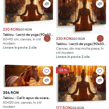
230 RON
307 RON
Tablou - Lecții de yoga (90x60
230 RON
307 RON
60×90 cm, canvas, în stil
cm)
modern
Tablou - Lecții de yoga (90x60
Livrare în peste 2 zile
Canvas, din mai multe piese, în
cm)
stil modern
Livrare în peste 2 zile
-25 %
354 RON
Tablou - Cal în apus de soare
50×120 cm, canvas, în stil
(120x50 cm)
modern
177 RON
236 RON