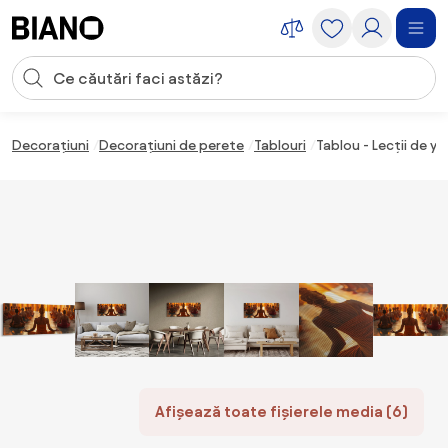
Sari peste navigare, accesează conținutul
Introducerea căutării
Sari peste conținut, mergi la subsol
Decorațiuni
Decorațiuni de perete
Tablouri
Tablou - Lecții de y
Afișează toate fișierele media (6)