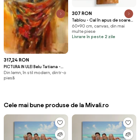
307 RON
Tablou - Cal în apus de soare
60×90 cm, canvas, din mai
(90x60 cm)
multe piese
Livrare în peste 2 zile
317,24 RON
PICTURA IN ULEI Belu Tatiana -
Din lemn, în stil modern, dintr-o
SILUETA - BT-1027
piesă
Cele mai bune produse de la Mivali.ro