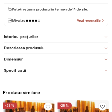
Puteți returna produsul în termen de 14 de zile.
Mivali.ro
Vezi recenziile
Istoricul prețurilor
Descrierea produsului
Dimensiuni
Specificații
Produse similare
-25 %
-25 %