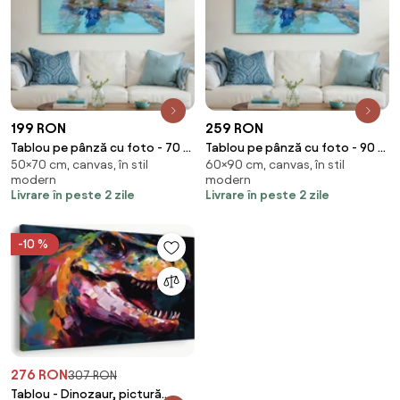
199 RON
259 RON
Tablou pe pânză cu foto - 70 x
Tablou pe pânză cu foto - 90 x
50×70 cm, canvas, în stil
60×90 cm, canvas, în stil
50 cm (70x50 cm)
60 cm (90x60 cm)
modern
modern
Livrare în peste 2 zile
Livrare în peste 2 zile
-10 %
276 RON
307 RON
Tablou - Dinozaur, pictură