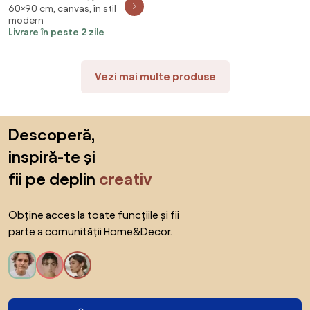
60×90 cm, canvas, în stil
(90x60 cm)
modern
Livrare în peste 2 zile
Vezi mai multe produse
Sari peste subsol, revino la începutul paginii
Descoperă,
inspiră-te și
fii pe deplin
creativ
Obține acces la toate funcțiile și fii
parte a comunității Home&Decor.