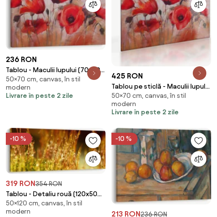
236 RON
Tablou - Maculii lupului (70x50
425 RON
50×70 cm, canvas, în stil
cm)
Tablou pe sticlă - Maculii lupului
modern
Livrare în peste 2 zile
50×70 cm, canvas, în stil
(70x50 cm)
modern
Livrare în peste 2 zile
-10 %
-10 %
319 RON
354 RON
Tablou - Detaliu rouă (120x50
50×120 cm, canvas, în stil
cm)
modern
213 RON
236 RON