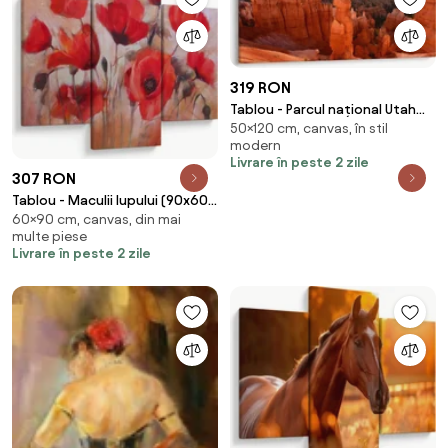
319 RON
Tablou - Parcul național Utah
50×120 cm, canvas, în stil
(120x50 cm)
modern
Livrare în peste 2 zile
307 RON
Tablou - Maculii lupului (90x60
60×90 cm, canvas, din mai
cm)
multe piese
Livrare în peste 2 zile