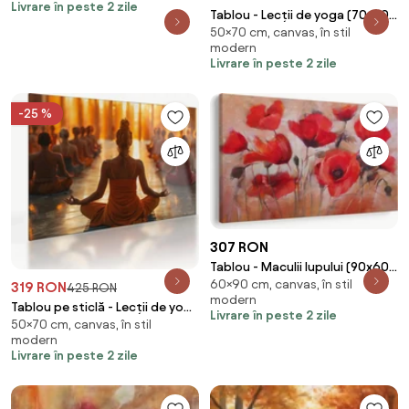
Livrare în peste 2 zile
Tablou - Lecții de yoga (70x50
50×70 cm, canvas, în stil
cm)
modern
Livrare în peste 2 zile
-25 %
307 RON
Tablou - Maculii lupului (90x60
60×90 cm, canvas, în stil
cm)
319 RON
425 RON
modern
Tablou pe sticlă - Lecții de yoga
Livrare în peste 2 zile
50×70 cm, canvas, în stil
(70x50 cm)
modern
Livrare în peste 2 zile