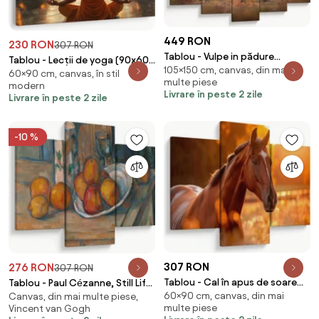
449 RON
230 RON
307 RON
Tablou - Vulpe in pădure
Tablou - Lecții de yoga (90x60
105×150 cm, canvas, din mai
(150x105 cm)
60×90 cm, canvas, în stil
cm)
multe piese
modern
Livrare în peste 2 zile
Livrare în peste 2 zile
-10 %
307 RON
276 RON
307 RON
Tablou - Cal în apus de soare
Tablou - Paul Cézanne, Still Life
60×90 cm, canvas, din mai
(90x60 cm)
Canvas, din mai multe piese,
with Milk Jug and Fruit,
multe piese
Vincent van Gogh
reproducere (90x60 cm)