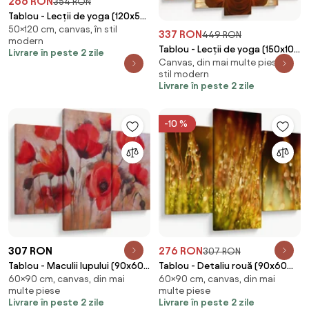
266 RON
354 RON
Tablou - Lecții de yoga (120x50
50×120 cm, canvas, în stil
cm)
337 RON
449 RON
modern
Tablou - Lecții de yoga (150x105
Livrare în peste 2 zile
Canvas, din mai multe piese, în
cm)
stil modern
Livrare în peste 2 zile
-10 %
307 RON
276 RON
307 RON
Tablou - Maculii lupului (90x60
Tablou - Detaliu rouă (90x60
60×90 cm, canvas, din mai
60×90 cm, canvas, din mai
cm)
cm)
multe piese
multe piese
Livrare în peste 2 zile
Livrare în peste 2 zile