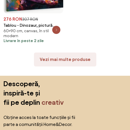
276 RON
307 RON
Tablou - Dinozaur, pictură
60×90 cm, canvas, în stil
(90x60 cm)
modern
Livrare în peste 2 zile
Vezi mai multe produse
Sari peste subsol, revino la începutul paginii
Descoperă,
inspiră-te și
fii pe deplin
creativ
Obține acces la toate funcțiile și fii
parte a comunității Home&Decor.