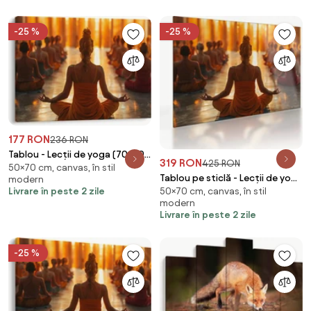
-25 %
-25 %
177 RON
236 RON
Tablou - Lecții de yoga (70x50
319 RON
425 RON
50×70 cm, canvas, în stil
cm)
Tablou pe sticlă - Lecții de yoga
modern
Livrare în peste 2 zile
50×70 cm, canvas, în stil
(70x50 cm)
modern
Livrare în peste 2 zile
-25 %