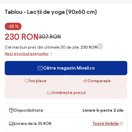
Tablou - Lecții de yoga (90x60 cm)
-25 %
230 RON
307 RON
Cel mai bun preț din ultimele 30 de zile:
230 RON
Vezi istoricul prețurilor
Către magazin Mivali.ro
Îmi place
Comparaţie
Urmărește prețul
Disponibilitate
Livrare în peste 2 zile
Livrare de la 35 RON
Toate livrările