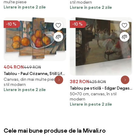
multe piese
stil modern
Livrare în peste 2 zile
Livrare în peste 2 zile
-10 %
-10 %
404 RON
449 RON
Tablou - Paul Cézanne, Still Life
Canvas, din mai multe piese, în
with Milk Jug and Fruit,
382 RON
425 RON
stil modern
reproducere (150x105 cm)
Tablou pe sticlă - Edgar Degas,
Livrare în peste 2 zile
50×70 cm, canvas, în stil
The Dance Class, reproducere
modern
(70x50 cm)
Livrare în peste 2 zile
Cele mai bune produse de la Mivali.ro