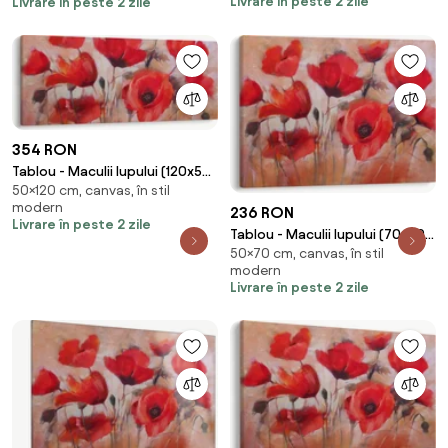
Livrare în peste 2 zile
Livrare în peste 2 zile
354 RON
Tablou - Maculii lupului (120x50
50×120 cm, canvas, în stil
cm)
modern
236 RON
Livrare în peste 2 zile
Tablou - Maculii lupului (70x50
50×70 cm, canvas, în stil
cm)
modern
Livrare în peste 2 zile