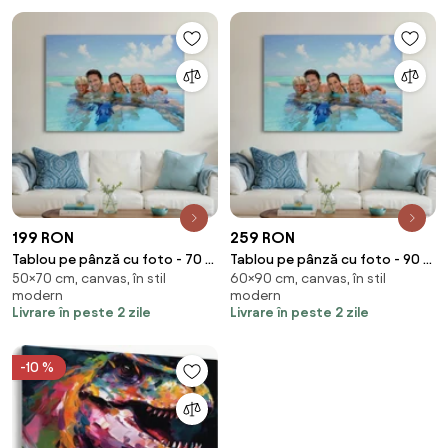
199 RON
259 RON
Tablou pe pânză cu foto - 70 x
Tablou pe pânză cu foto - 90 x
50×70 cm, canvas, în stil
60×90 cm, canvas, în stil
50 cm (70x50 cm)
60 cm (90x60 cm)
modern
modern
Livrare în peste 2 zile
Livrare în peste 2 zile
-10 %