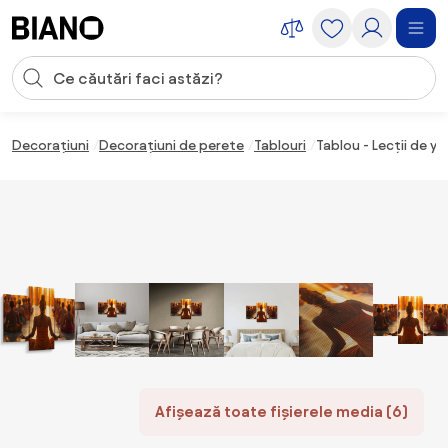
Sari peste navigare, accesează conținutul
Introducerea căutării
Sari peste conținut, mergi la subsol
Decorațiuni
Decorațiuni de perete
Tablouri
Tablou - Lecții de 
Afișează toate fișierele media (6)