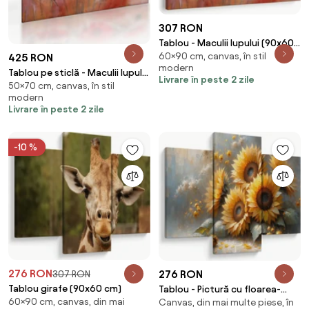
307 RON
Tablou - Maculii lupului (90x60
60×90 cm, canvas, în stil
cm)
425 RON
modern
Tablou pe sticlă - Maculii lupului
Livrare în peste 2 zile
50×70 cm, canvas, în stil
(70x50 cm)
modern
Livrare în peste 2 zile
-10 %
276 RON
276 RON
307 RON
Tablou girafe (90x60 cm)
Tablou - Pictură cu floarea-
60×90 cm, canvas, din mai
Canvas, din mai multe piese, în
soarelui (90x60 cm)