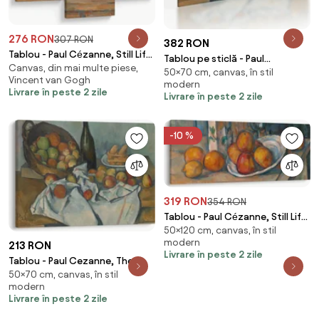
276 RON
307 RON
382 RON
Tablou - Paul Cézanne, Still Life
Tablou pe sticlă - Paul
Canvas, din mai multe piese,
with Milk Jug and Fruit,
50×70 cm, canvas, în stil
Cezanne, The Basket of Apples,
Vincent van Gogh
reproducere (90x60 cm)
modern
reproducere (70x50 cm)
Livrare în peste 2 zile
Livrare în peste 2 zile
-10 %
319 RON
354 RON
Tablou - Paul Cézanne, Still Life
50×120 cm, canvas, în stil
with Milk Jug and Fruit,
modern
213 RON
reproducere (120x50 cm)
Livrare în peste 2 zile
Tablou - Paul Cezanne, The
50×70 cm, canvas, în stil
Basket of Apples, reproducere
modern
(70x50 cm)
Livrare în peste 2 zile