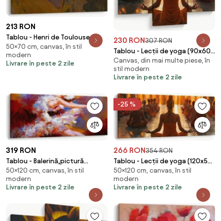
213 RON
Tablou - Henri de Toulouse-
230 RON
307 RON
50×70 cm, canvas, în stil
Lautrec, At the Moulin Rouge,
Tablou - Lecții de yoga (90x60
modern
reproducere (70x50 cm)
Canvas, din mai multe piese, în
cm)
Livrare în peste 2 zile
stil modern
Livrare în peste 2 zile
-25 %
319 RON
266 RON
354 RON
Tablou - Balerină,pictură
Tablou - Lecții de yoga (120x50
50×120 cm, canvas, în stil
50×120 cm, canvas, în stil
(120x50 cm)
cm)
modern
modern
Livrare în peste 2 zile
Livrare în peste 2 zile