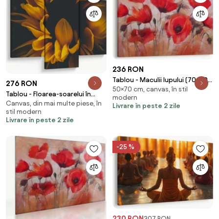
236 RON
Tablou - Maculii lupului (70x50
276 RON
50×70 cm, canvas, în stil
cm)
Tablou - Floarea-soarelui în
modern
Canvas, din mai multe piese, în
fundal negru (90x60 cm)
Livrare în peste 2 zile
stil modern
Livrare în peste 2 zile
-25 %
230 RON
307 RON