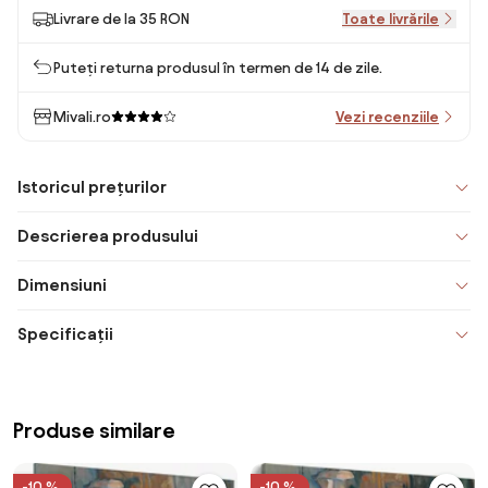
Livrare de la 35 RON
Toate livrările
Puteți returna produsul în termen de 14 de zile.
Mivali.ro
Vezi recenziile
Istoricul prețurilor
Descrierea produsului
Dimensiuni
Specificații
Produse similare
-10 %
-10 %