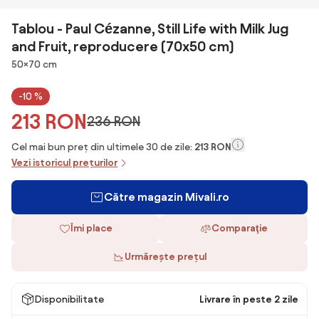
Tablou - Paul Cézanne, Still Life with Milk Jug
and Fruit, reproducere (70x50 cm)
Dimensiuni
50×70 cm
-10 %
213 RON
236 RON
Cel mai bun preț din ultimele 30 de zile:
213 RON
Vezi istoricul prețurilor
Către magazin Mivali.ro
Îmi place
Comparaţie
Urmărește prețul
Disponibilitate
Livrare în peste 2 zile