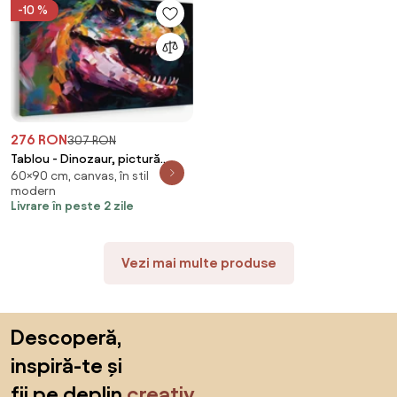
-10 %
276 RON
307 RON
Tablou - Dinozaur, pictură
60×90 cm, canvas, în stil
(90x60 cm)
modern
Livrare în peste 2 zile
Vezi mai multe produse
Sari peste subsol, revino la începutul paginii
Descoperă,
inspiră-te și
fii pe deplin
creativ