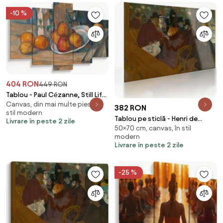
-10 %
404 RON
449 RON
Tablou - Paul Cézanne, Still Life
Canvas, din mai multe piese, în
with Milk Jug and Fruit,
382 RON
stil modern
reproducere (150x105 cm)
Tablou pe sticlă - Henri de
Livrare în peste 2 zile
50×70 cm, canvas, în stil
Toulouse-Lautrec, At the
modern
Moulin Rouge, reproducere
Livrare în peste 2 zile
(70x50 cm)
-25 %