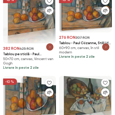
276 RON
307 RON
Tablou - Paul Cézanne, Still Life
60×90 cm, canvas, în stil
with Milk Jug and Fruit,
382 RON
425 RON
modern
reproducere (90x60 cm)
Tablou pe sticlă - Paul
Livrare în peste 2 zile
50×70 cm, canvas, Vincent van
Cézanne, Still Life with Milk Jug
Gogh
and Fruit, reproducere (70x50
Livrare în peste 2 zile
cm)
-10 %