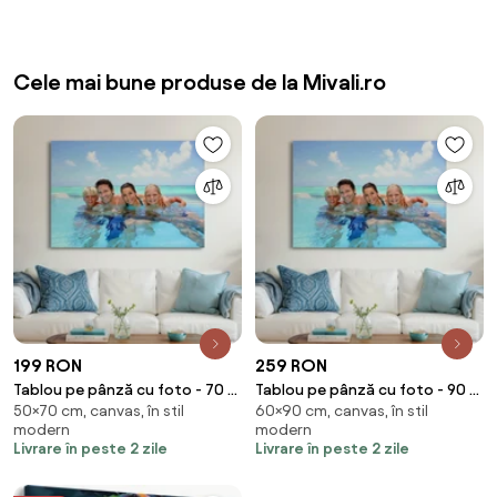
Cele mai bune produse de la Mivali.ro
199 RON
259 RON
Tablou pe pânză cu foto - 70 x
Tablou pe pânză cu foto - 90 x
50×70 cm, canvas, în stil
60×90 cm, canvas, în stil
50 cm (70x50 cm)
60 cm (90x60 cm)
modern
modern
Livrare în peste 2 zile
Livrare în peste 2 zile