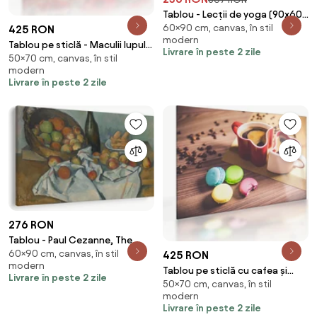
Tablou - Lecții de yoga (90x60
60×90 cm, canvas, în stil
cm)
425 RON
modern
Tablou pe sticlă - Maculii lupului
Livrare în peste 2 zile
50×70 cm, canvas, în stil
(70x50 cm)
modern
Livrare în peste 2 zile
276 RON
Tablou - Paul Cezanne, The
60×90 cm, canvas, în stil
Basket of Apples, reproducere
425 RON
modern
(90x60 cm)
Tablou pe sticlă cu cafea și
Livrare în peste 2 zile
50×70 cm, canvas, în stil
macarooni (70x50 cm)
modern
Livrare în peste 2 zile