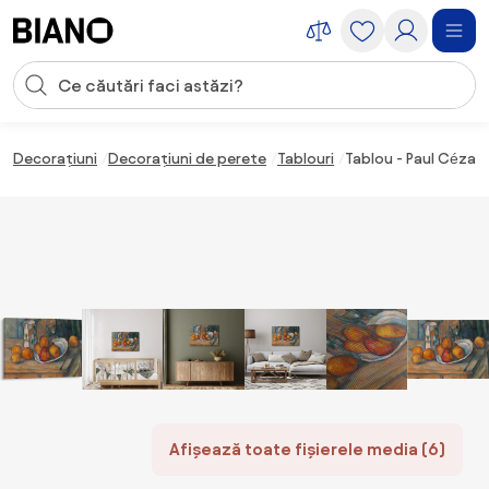
Sari peste navigare, accesează conținutul
Introducerea căutării
Sari peste conținut, mergi la subsol
Decorațiuni
Decorațiuni de perete
Tablouri
Tablou - Paul Cézann
Afișează toate fișierele media (6)