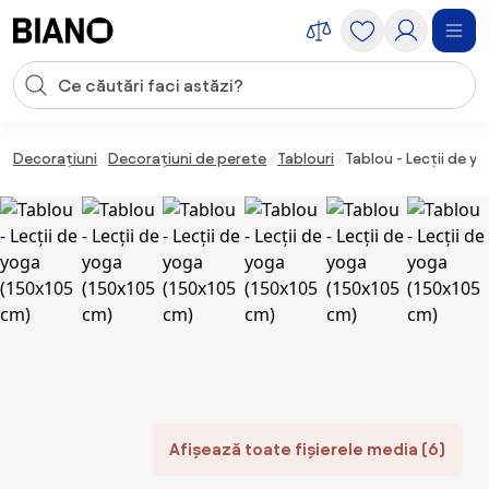
Sari peste navigare, accesează conținutul
Introducerea căutării
Sari peste conținut, mergi la subsol
Decorațiuni
Decorațiuni de perete
Tablouri
Tablou - Lecții de y
Afișează toate fișierele media (6)