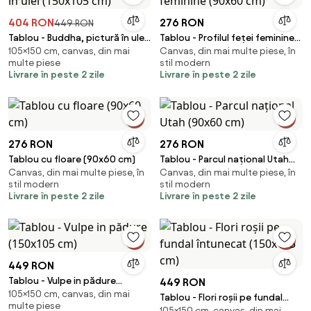
404 RON
276 RON
449 RON
Tablou - Buddha, pictură în ulei
Tablou - Profilul feței feminine
105×150 cm, canvas, din mai
Canvas, din mai multe piese, în
(150x105 cm)
(90x60 cm)
multe piese
stil modern
Livrare în peste 2 zile
Livrare în peste 2 zile
276 RON
276 RON
Tablou cu floare (90x60 cm)
Tablou - Parcul național Utah
Canvas, din mai multe piese, în
Canvas, din mai multe piese, în
(90x60 cm)
stil modern
stil modern
Livrare în peste 2 zile
Livrare în peste 2 zile
449 RON
Tablou - Vulpe in pădure
449 RON
105×150 cm, canvas, din mai
(150x105 cm)
Tablou - Flori roșii pe fundal
multe piese
105×150 cm, canvas, din mai