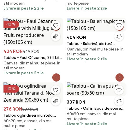
stil modern
multe piese
Livrare în peste 2 zile
Livrare în peste 2 zile
-10 %
404 RON
Tablou - Balerină,pictură
Canvas, din mai multe piese, în
(150x105 cm)
404 RON
449 RON
stil modern
Tablou - Paul Cézanne, Still Life
Livrare în peste 2 zile
Canvas, din mai multe piese, în
with Milk Jug and Fruit,
stil modern
reproducere (150x105 cm)
Livrare în peste 2 zile
-10 %
307 RON
Tablou - Cal în apus de soare
276 RON
307 RON
60×90 cm, canvas, din mai
(90x60 cm)
Tablou oglindirea muntelui
multe piese
60×90 cm, canvas, din mai
Taranaki, Noua Zeelanda
Livrare în peste 2 zile
multe piese
(90x60 cm)