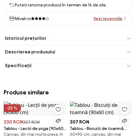
Puteți returna produsul în termen de 14 de zile.
Mivali.ro
Vezi recenziile
Istoricul prețurilor
Descrierea produsului
Specificații
Produse similare
-25 %
230 RON
307 RON
307 RON
Tablou - Lecții de yoga (90x60
Tablou - Biscuiți de toamnă
Canvas, din mai multe piese, în
60×90 cm, canvas, din mai
cm)
(90x60 cm)