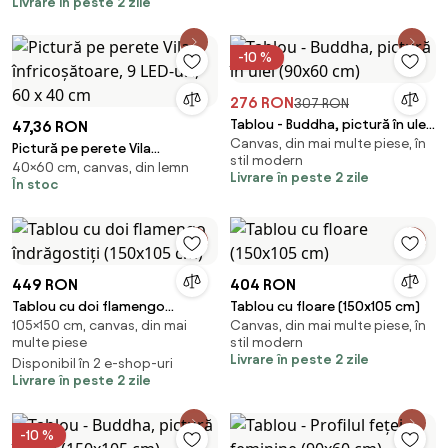
Livrare în peste 2 zile
-10 %
276 RON
307 RON
Tablou - Buddha, pictură în ulei
47,36 RON
Canvas, din mai multe piese, în
(90x60 cm)
Pictură pe perete Vila
stil modern
40×60 cm, canvas, din lemn
înfricoșătoare, 9 LED-uri, 60 x
Livrare în peste 2 zile
În stoc
40 cm
449 RON
404 RON
Tablou cu doi flamengo
Tablou cu floare (150x105 cm)
105×150 cm, canvas, din mai
Canvas, din mai multe piese, în
îndrăgostiți (150x105 cm)
multe piese
stil modern
Livrare în peste 2 zile
Disponibil în 2 e-shop-uri
Livrare în peste 2 zile
-10 %