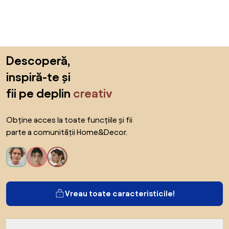
Sari peste subsol, revino la începutul paginii
Descoperă,
inspiră-te și
fii pe deplin
creativ
Obține acces la toate funcțiile și fii
parte a comunității Home&Decor.
Vreau toate caracteristicile!