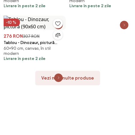
modern
modern
Livrare în peste 2 zile
Livrare în peste 2 zile
-10 %
276 RON
307 RON
Tablou - Dinozaur, pictură
60×90 cm, canvas, în stil
(90x60 cm)
modern
Livrare în peste 2 zile
Vezi mai multe produse