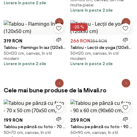
întunecat (150x105 cm)
Livrare în peste 2 zile
multe piese
Livrare în peste 2 zile
-25 %
319 RON
266 RON
354 RON
Tablou - Flamingo în iaz (120x50
Tablou - Lecții de yoga (120x50
50×120 cm, canvas, în stil
50×120 cm, canvas, în stil
cm)
cm)
modern
modern
Livrare în peste 2 zile
Livrare în peste 2 zile
Cele mai bune produse de la Mivali.ro
199 RON
259 RON
Tablou pe pânză cu foto - 70 x
Tablou pe pânză cu foto - 90 x
50×70 cm, canvas, în stil
60×90 cm, canvas, în stil
50 cm (70x50 cm)
60 cm (90x60 cm)