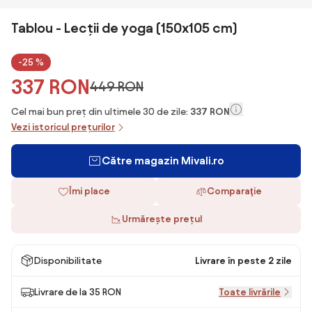
Tablou - Lecții de yoga (150x105 cm)
-25 %
337 RON
449 RON
Cel mai bun preț din ultimele 30 de zile:
337 RON
Vezi istoricul prețurilor
Către magazin Mivali.ro
Îmi place
Comparaţie
Urmărește prețul
Disponibilitate
Livrare în peste 2 zile
Livrare de la 35 RON
Toate livrările