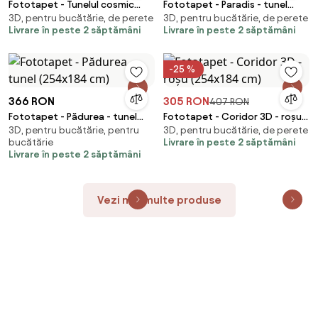
Fototapet - Tunelul cosmic
Fototapet - Paradis - tunel
3D, pentru bucătărie, de perete
3D, pentru bucătărie, de perete
(254x184 cm)
(254x184 cm)
Livrare în peste 2 săptămâni
Livrare în peste 2 săptămâni
-25 %
366 RON
305 RON
407 RON
Fototapet - Pădurea - tunel
Fototapet - Coridor 3D - roșu
3D, pentru bucătărie, pentru
3D, pentru bucătărie, de perete
(254x184 cm)
(254x184 cm)
bucătărie
Livrare în peste 2 săptămâni
Livrare în peste 2 săptămâni
Vezi mai multe produse