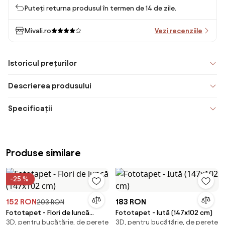
Puteți returna produsul în termen de 14 de zile.
Mivali.ro
Vezi recenziile
Istoricul prețurilor
Descrierea produsului
Specificații
Produse similare
-25 %
152 RON
183 RON
203 RON
Fototapet - Flori de luncă
Fototapet - Iută (147x102 cm)
3D, pentru bucătărie, de perete
3D, pentru bucătărie, de perete
(147x102 cm)