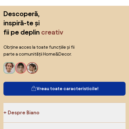
Sari peste subsol, revino la începutul paginii
Descoperă,
inspiră-te și
fii pe deplin
creativ
Obține acces la toate funcțiile și fii
parte a comunității Home&Decor.
Vreau toate caracteristicile!
Despre Biano