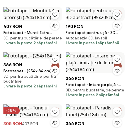
407 RON
190 RON
Fototapet - Munții Tatra
Fototapet pentru ușă - 3D
3D, pentru bucătărie, de perete
Autoadeziv, 3D, lavabil
pitorești (254x184 cm)
abstract (95x205cm)
Livrare în peste 2 săptămâni
Livrare în peste 1 săptămână
366 RON
Fototapet - (254x184 cm)
3D, pentru bucătărie, pentru
366 RON
bucătărie
Fototapet - Intare pe plajă -
Livrare în peste 2 săptămâni
3D, pentru bucătărie, de perete
imitație de lemn (254x184 cm)
Livrare în peste 2 săptămâni
-25 %
305 RON
366 RON
407 RON