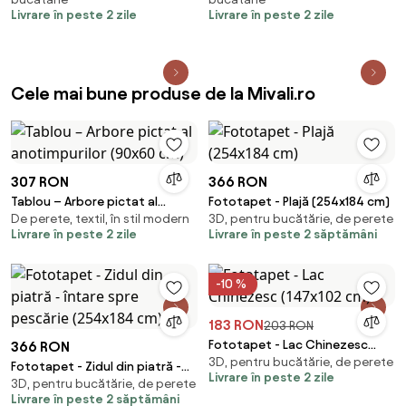
Livrare în peste 2 zile
Livrare în peste 2 zile
Cele mai bune produse de la Mivali.ro
307 RON
366 RON
Tablou – Arbore pictat al
Fototapet - Plajă (254x184 cm)
De perete, textil, în stil modern
3D, pentru bucătărie, de perete
anotimpurilor (90x60 cm)
Livrare în peste 2 zile
Livrare în peste 2 săptămâni
-10 %
183 RON
203 RON
Fototapet - Lac Chinezesc
366 RON
3D, pentru bucătărie, de perete
(147x102 cm)
Fototapet - Zidul din piatră -
Livrare în peste 2 zile
3D, pentru bucătărie, de perete
întare spre pescărie (254x184
Livrare în peste 2 săptămâni
cm)