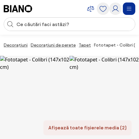
Sari peste navigare, accesează conținutul
Introducerea căutării
Sari peste conținut, mergi la subsol
Decorațiuni
Decorațiuni de perete
Tapet
Fototapet - Colibri (1
Afișează toate fișierele media (2)