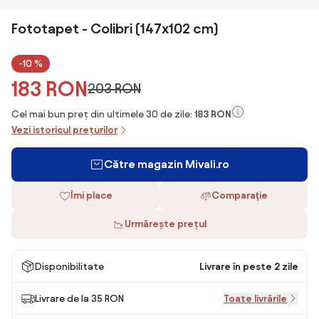
Fototapet - Colibri (147x102 cm)
-10 %
183 RON
203 RON
Cel mai bun preț din ultimele 30 de zile:
183 RON
Vezi istoricul prețurilor
Către magazin Mivali.ro
Îmi place
Comparaţie
Urmărește prețul
Disponibilitate
Livrare în peste 2 zile
Livrare de la 35 RON
Toate livrările