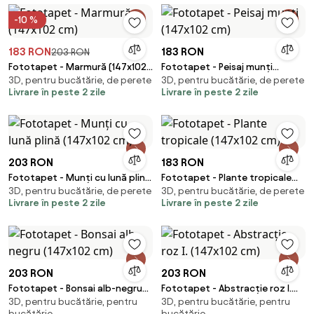
-10 %
183 RON
183 RON
203 RON
Fototapet - Marmură (147x102
Fototapet - Peisaj munți
3D, pentru bucătărie, de perete
3D, pentru bucătărie, de perete
cm)
(147x102 cm)
Livrare în peste 2 zile
Livrare în peste 2 zile
203 RON
183 RON
Fototapet - Munți cu lună plină
Fototapet - Plante tropicale
3D, pentru bucătărie, de perete
3D, pentru bucătărie, de perete
(147x102 cm)
(147x102 cm)
Livrare în peste 2 zile
Livrare în peste 2 zile
203 RON
203 RON
Fototapet - Bonsai alb-negru
Fototapet - Abstracție roz I.
3D, pentru bucătărie, pentru
3D, pentru bucătărie, pentru
(147x102 cm)
(147x102 cm)
bucătărie
bucătărie