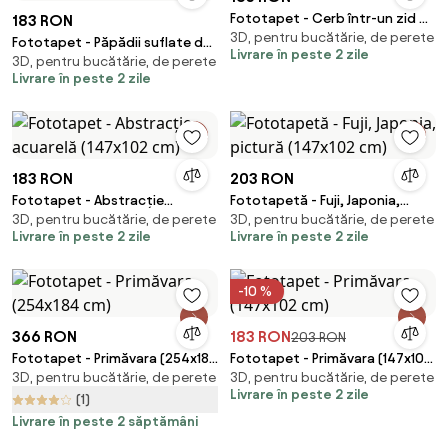
Fototapet - Cerb într-un zid de
183 RON
3D, pentru bucătărie, de perete
beton (147x102 cm)
Fototapet - Păpădii suflate de
Livrare în peste 2 zile
3D, pentru bucătărie, de perete
vânt (147x102 cm)
Livrare în peste 2 zile
183 RON
203 RON
Fototapet - Abstracție
Fototapetă - Fuji, Japonia,
3D, pentru bucătărie, de perete
3D, pentru bucătărie, de perete
acuarelă (147x102 cm)
pictură (147x102 cm)
Livrare în peste 2 zile
Livrare în peste 2 zile
-10 %
366 RON
183 RON
203 RON
Fototapet - Primăvara (254x184
Fototapet - Primăvara (147x102
3D, pentru bucătărie, de perete
3D, pentru bucătărie, de perete
cm)
cm)
Livrare în peste 2 zile
(1)
Livrare în peste 2 săptămâni