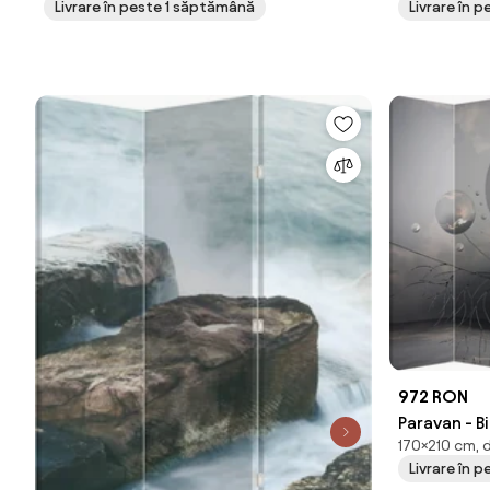
Livrare în peste 1 săptămână
Livrare în 
972 RON
Paravan - B
170×210 cm, d
Livrare în 