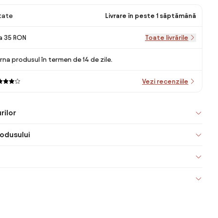
itate
Livrare în peste 1 săptămână
la 35 RON
Toate livrările
rna produsul în termen de 14 de zile.
Vezi recenziile
rilor
odusului