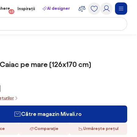
chere
AI designer
Inspirații
45
 Caiac pe mare (126x170 cm)
N
ețurilor
Către magazin Mivali.ro
ace
Comparaţie
Urmărește prețul