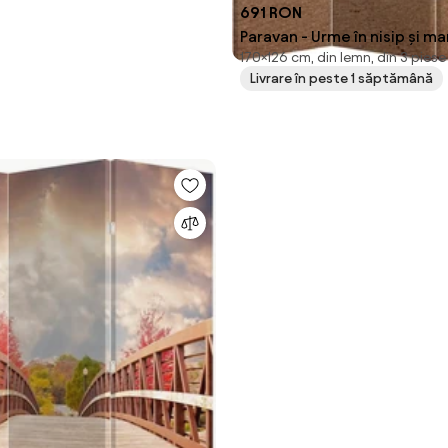
691 RON
Paravan - Urme în nisip și m
170×126 cm, din lemn, din 3 piese
cm)
Livrare în peste 1 săptămână