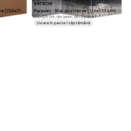
691 RON
are (126x170
Paravan - Bilel abstracte (126x170 cm)
170×126 cm, din lemn, din 3 piese
Livrare în peste 1 săptămână