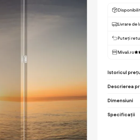
Disponibil
Livrare de 
Puteți retu
Mivali.ro
Istoricul prețu
Descrierea pr
Dimensiuni
Specificații