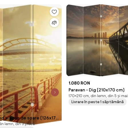
1.080 RON
Paravan - Dig (210x170 cm)
170×210 cm, din lemn, din 5 și ma
Livrare în peste 1 săptămână
od și apus de soare (126x170
in lemn, din 3 piese