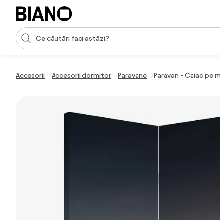
Sari peste navigare, accesează conținutul
Introducerea căutării
Sari peste conținut, mergi la subsol
Accesorii
Accesorii dormitor
Paravane
Paravan - Caiac pe m