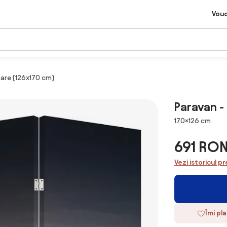
Vou
are (126x170 cm)
Paravan -
Dimensiuni
170×126 cm
691 RO
Vezi istoricul pr
Îmi pl