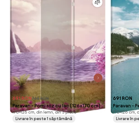
691 RON
691 RON
768 RON
Paravan - Pomi roz cu lac (126x170 cm)
Paravan - 
170×126 cm, din lemn, din 3 piese
170×126 cm, d
Livrare în peste 1 săptămână
Livrare în 