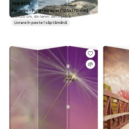
768 RON
Paravan - Puterea apei (126x170 cm)
170×126 cm, din lemn, din 3 piese
Livrare în peste 1 săptămână