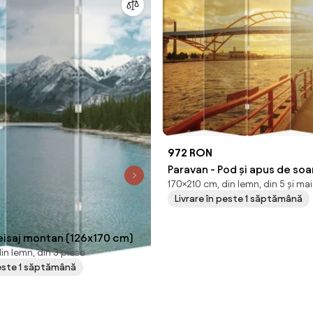
972 RON
Paravan - Pod și apus de soa
170×210 cm, din lemn, din 5 și ma
cm)
Livrare în peste 1 săptămână
Peisaj montan (126x170 cm)
in lemn, din 3 piese
peste 1 săptămână