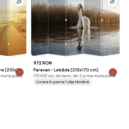
972 RON
re (210x170
Paravan - Lebăda (210x170 cm)
i multe piese
170×210 cm, din lemn, din 5 și mai multe piese
Livrare în peste 1 săptămână