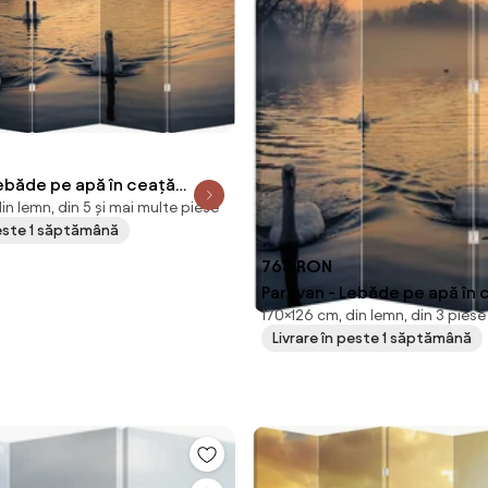
Lebăde pe apă în ceață
in lemn, din 5 și mai multe piese
m)
peste 1 săptămână
768 RON
Paravan - Lebăde pe apă în 
170×126 cm, din lemn, din 3 piese
(126x170 cm)
Livrare în peste 1 săptămână