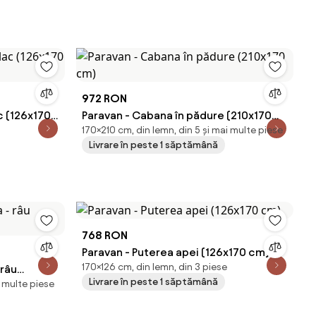
972 RON
ac (126x170
Paravan - Cabana în pădure (210x170
170×210 cm, din lemn, din 5 și mai multe piese
cm)
Livrare în peste 1 săptămână
768 RON
Paravan - Puterea apei (126x170 cm)
170×126 cm, din lemn, din 3 piese
 râu
Livrare în peste 1 săptămână
i multe piese