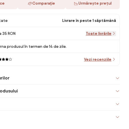
ace
Comparaţie
Urmărește prețul
itate
Livrare în peste 1 săptămână
la 35 RON
Toate livrările
rna produsul în termen de 14 de zile.
Vezi recenziile
rilor
odusului