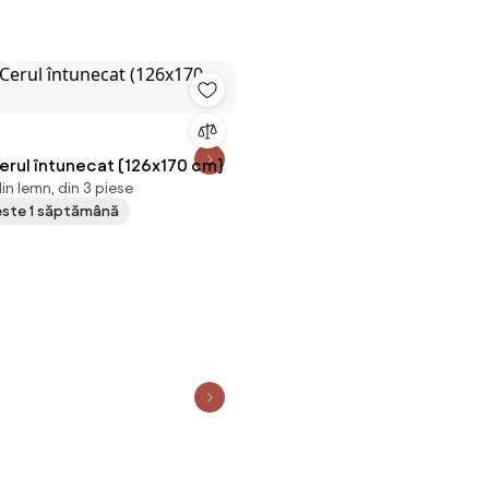
erul întunecat (126x170 cm)
in lemn, din 3 piese
peste 1 săptămână