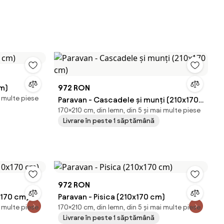
cm)
972 RON
i multe piese
Paravan - Cascadele și munți (210x170
170×210 cm, din lemn, din 5 și mai multe piese
cm)
Livrare în peste 1 săptămână
972 RON
x170 cm)
Paravan - Pisica (210x170 cm)
i multe piese
170×210 cm, din lemn, din 5 și mai multe piese
Livrare în peste 1 săptămână