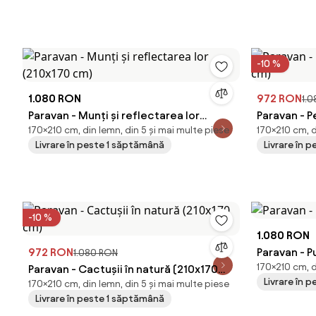
-10 %
1.080 RON
972 RON
1.
Paravan - Munți și reflectarea lor
Paravan - Pe
170×210 cm, din lemn, din 5 și mai multe piese
170×210 cm, d
(210x170 cm)
cm)
Livrare în peste 1 săptămână
Livrare în 
-10 %
1.080 RON
972 RON
Paravan - P
1.080 RON
170×210 cm, d
Paravan - Cactușii în natură (210x170
Livrare în 
170×210 cm, din lemn, din 5 și mai multe piese
cm)
Livrare în peste 1 săptămână