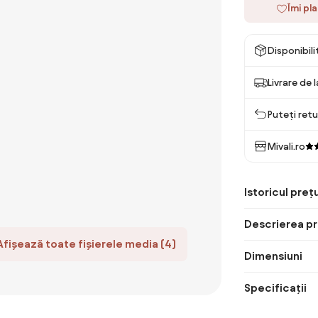
Îmi pl
Disponibil
Livrare de 
Puteți retu
Mivali.ro
Istoricul prețu
Descrierea pr
Afișează toate fișierele media (4)
Dimensiuni
Specificații