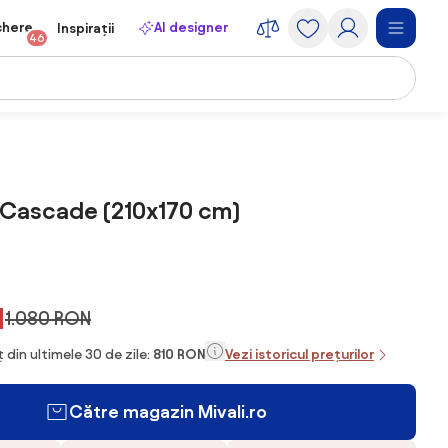
chere
AI designer
Inspirații
46
 Cascade (210x170 cm)
N
1.080 RON
 din ultimele 30 de zile:
810 RON
Vezi istoricul prețurilor
Către magazin Mivali.ro