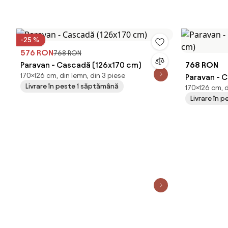
-25 %
576 RON
768 RON
Paravan - Cascadă (126x170 cm)
768 RON
170×126 cm, din lemn, din 3 piese
Paravan - C
Livrare în peste 1 săptămână
170×126 cm, d
Livrare în 