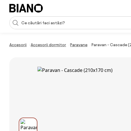
Sari peste navigare, accesează conținutul
Introducerea căutării
Sari peste conținut, mergi la subsol
Accesorii
Accesorii dormitor
Paravane
Paravan - Cascade (