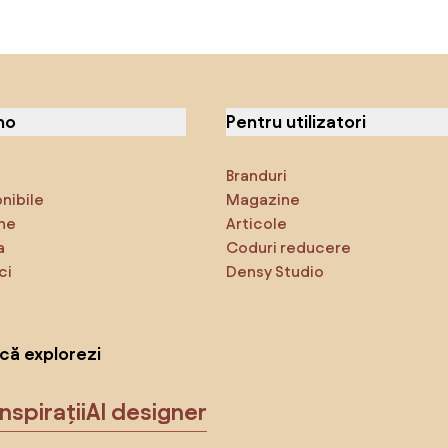
no
Pentru utilizatori
Branduri
onibile
Magazine
ne
Articole
a
Coduri reducere
ci
Densy Studio
că explorezi
Inspirații
AI designer