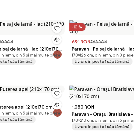
-10 %
691 RON
080 RON
768 RON
isaj de iarnă - lac (210x170
Paravan - Peisaj de iarnă - l
in lemn, din 5 și mai multe piese
170×126 cm, din lemn, din 3 piese
cm)
peste 1 săptămână
Livrare în peste 1 săptămână
uterea apei (210x170 cm)
1.080 RON
in lemn, din 5 și mai multe piese
Paravan - Orașul Bratislava -
peste 1 săptămână
170×210 cm, din lemn, din 5 și ma
(210x170 cm)
Livrare în peste 1 săptămână