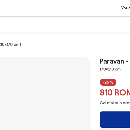
Vou
210x170 cm)
Paravan -
Dimensiuni
170×210 cm
-25 %
810 RO
Cel mai bun preț