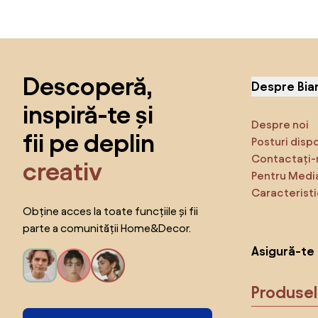
Sari peste subsol, revino la începutul paginii
Descoperă,
Despre Bia
inspiră-te și
Despre noi
fii pe deplin
Posturi disp
Contactați-
creativ
Pentru Medi
Caracteristi
Obține acces la toate funcțiile și fii
parte a comunității Home&Decor.
Asigură-te 
Produse