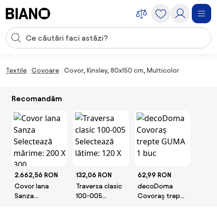
Sari peste navigare, accesează conținutul
Introducerea căutării
Sari peste conținut, mergi la subsol
Textile
Covoare
Covor, Kinsley, 80x150 cm, Multicolor
Recomandăm
2.662,56 RON
132,06 RON
62,99 RON
Covor lana
Traversa clasic
decoDoma
Sanza
100-005
Covoraş trepte
Selectează
Selectează
GUMA 1 buc
mărime: 200 X
lătime: 120 X