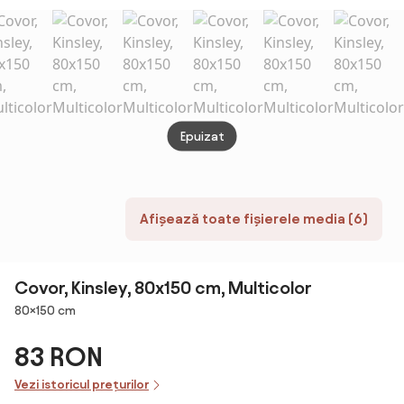
300
Epuizat
Afișează toate fișierele media (6)
Covor, Kinsley, 80x150 cm, Multicolor
Dimensiuni
80×150 cm
83 RON
Vezi istoricul prețurilor