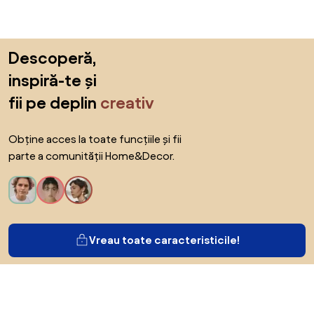
Sari peste subsol, revino la începutul paginii
Descoperă,
inspiră-te și
fii pe deplin
creativ
Obține acces la toate funcțiile și fii
parte a comunității Home&Decor.
Vreau toate caracteristicile!
Despre Biano