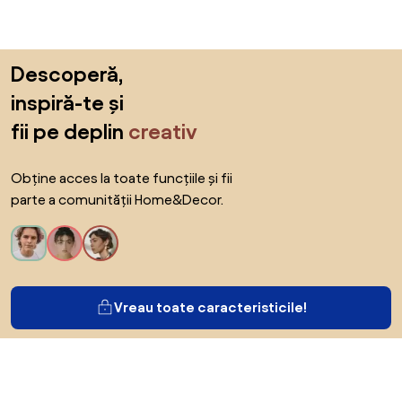
Sari peste subsol, revino la începutul paginii
Descoperă,
inspiră-te și
fii pe deplin
creativ
Obține acces la toate funcțiile și fii
parte a comunității Home&Decor.
Vreau toate caracteristicile!
Despre Biano