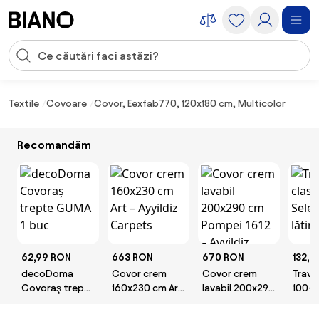
Sari peste navigare, accesează conținutul
Introducerea căutării
Sari peste conținut, mergi la subsol
Textile
Covoare
Covor, Eexfab770, 120x180 cm, Multicolor
Recomandăm
62,99 RON
663 RON
670 RON
132,0
decoDoma
Covor crem
Covor crem
Trave
Covoraş trepte
160x230 cm Art
lavabil 200x290
100-
GUMA 1 buc
– Ayyildiz
cm Pompei 1612
Selec
Carpets
– Ayyildiz
lătime