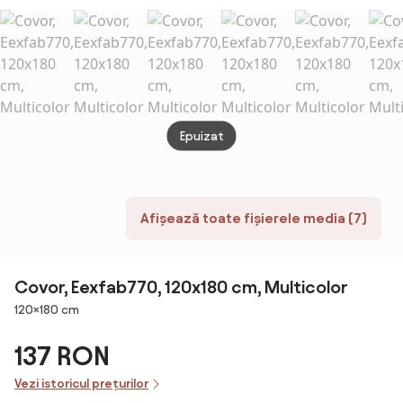
Carpets
Epuizat
Afișează toate fișierele media (7)
Covor, Eexfab770, 120x180 cm, Multicolor
Dimensiuni
120×180 cm
137 RON
Vezi istoricul prețurilor