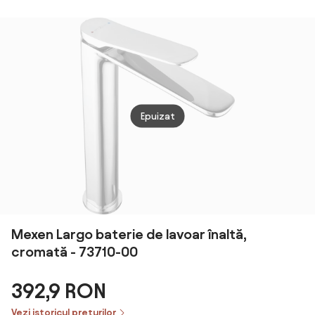
auriu periat
Square auriu
mono
periat fara
crom 
corp ingropat
Epuizat
Mexen Largo baterie de lavoar înaltă,
cromată - 73710-00
392,9 RON
Vezi istoricul prețurilor