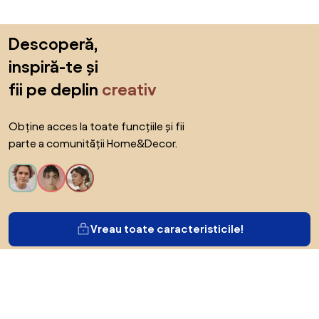
Sari peste subsol, revino la începutul paginii
Descoperă,
inspiră-te și
fii pe deplin
creativ
Obține acces la toate funcțiile și fii
parte a comunității Home&Decor.
Vreau toate caracteristicile!
Despre Biano