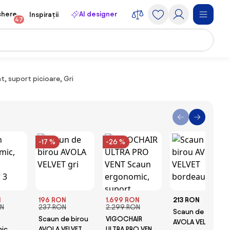
chere
AI designer
Inspirații
47
, suport picioare, Gri
-17 %
-26 %
N
196 RON
1.699 RON
213 RON
ON
237 RON
2.299 RON
Scaun de birou
Scaun de birou
VIGOCHAIR
AVOLA VELVET
ic,
AVOLA VELVET
ULTRA PRO VENT