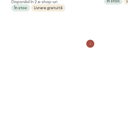
În stoc
Disponibil în 2 e-shop-uri
pentru picioare, Mesh, Alb/Negru
În stoc
Livrare gratuită