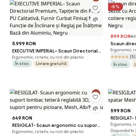
-8 %
899 RON
97
5.999 RON
Scaun direc
Ergonomic, r
EXECUTIVE IMPERIAL– Scaun Directorial
Sezut cu Ar
(5)
Ergonomic, rotativ, cu roți din plastic
Premium, Tapițerie din Piele PU
cotiere reg
În stoc
Livrare gratuită
În stoc
Calitativă, Furnir Curbat Finisaj Nuc,
Negru
Funcție de Înclinare și Reglaj pe
Înălțime Bază din Aluminiu, Negru
599 RON
649 RON
RESIGILAT-
Ergonomic, r
RESIGILAT- Scaun ergonomic cu suport
spatar Mesh
Disponibil în
Ergonomic, rotativ, cu roți din plastic
lombar, tetieră reglabilă 3D, suport