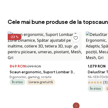
Cele mai bune produse de la topscaun
-23 %
849 RON
1.079 RON
1.099 RON
Scaun ergonomic, Suport Lombar 3
DeluxStar 
Ergonomic, gaming, rotativ
114-133×70×3
Zone Dinamice, Spătar ajustabil pe
Ergonomic,
În stoc
Livrare gratuită
(3)
inaltime, cotiere 3D, tetiera 3D, suport
Adaptiv, Sp
În stoc
pentru picioare, umeras, pivotant,
poziții, Me
Mesh, Gri
Mesh, Gri