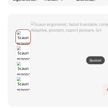
suport lombar
Scaun
Rezistent 180
4D, tetieră
ergonomic,
kg, Sezut cu
reglabilă 4D,
cotiere 6D
Arcuri Metalice
pivotant 360°,
ultra moi,
și Spumă,
suport pentru
Suport Lombar
cotiere
picioare, Negru
3 Zone
reglabile
Dinamice,
inaltime, piele
Spătar
PU, Negru
ajustabil pe
inaltime, Sezut
Translatie,
Tetiera 4D,
Epuizat
mecanism
multifunctional
inclinare/blocare,
pivotant,
Mesh, Gri