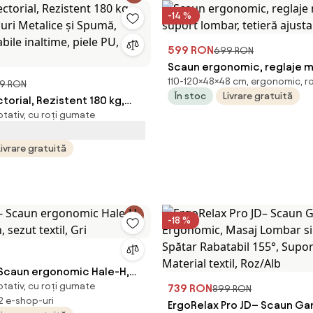
-14 %
599 RON
699 RON
Scaun ergonomic, reglaje mu
110-120×48×48 cm, ergonomic, ro
suport lombar, tetieră ajust
9 RON
În stoc
Livrare gratuită
torial, Rezistent 180 kg,
Alb/Gri
otativ, cu roți gumate
curi Metalice și Spumă,
labile inaltime, piele PU,
Livrare gratuită
-18 %
 Scaun ergonomic Hale-H,
otativ, cu roți gumate
, sezut textil, Gri
739 RON
899 RON
 2 e-shop-uri
ErgoRelax Pro JD– Scaun G