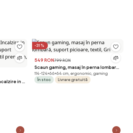
-31 %
549 RON
799 RON
Scaun gaming, masaj în perna lombară,
114-124×66×64 cm, ergonomic, gaming
suport picioare, textil, Gri
În stoc
Livrare gratuită
calzire in 7
uport
xtil