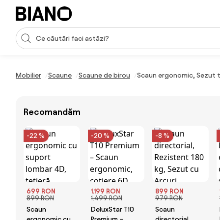
Sari peste navigare, accesează conținutul
Introducerea căutării
Sari peste conținut, mergi la subsol
Mobilier
Scaune
Scaune de birou
Scaun ergonomic, Sezut tr
Recomandăm
-22 %
-20 %
-8 %
699 RON
1.199 RON
899 RON
899 RON
1.499 RON
979 RON
Scaun
DeluxStar T10
Scaun
ergonomic cu
Premium –
directorial,