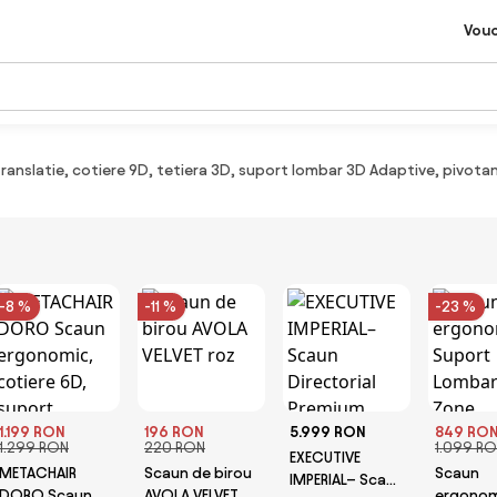
Vou
anslatie, cotiere 9D, tetiera 3D, suport lombar 3D Adaptive, pivotant
-8 %
-11 %
-23 %
1.199 RON
196 RON
5.999 RON
849 RO
1.299 RON
220 RON
1.099 R
EXECUTIVE
METACHAIR
Scaun de birou
Scaun
IMPERIAL– Scaun
DORO Scaun
AVOLA VELVET
ergonom