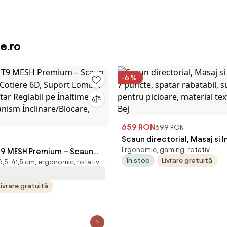
e.ro
-6 %
659 RON
699 RON
Scaun directorial, Masaj si In
Ergonomic, gaming, rotativ
T9 MESH Premium – Scaun
puncte, spatar rabatabil, s
În stoc
Livrare gratuită
6,5-41,5 cm, ergonomic, rotativ
 Cotiere 6D, Suport Lombar
pentru picioare, material te
ătar Reglabil pe Înaltime în 5
premium, Bej
Livrare gratuită
canism Înclinare/Blocare,