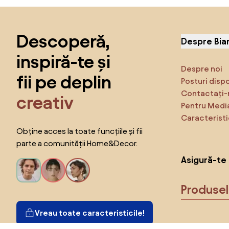
Sari peste subsol, revino la începutul paginii
Descoperă,
Despre Bia
inspiră-te și
Despre noi
fii pe deplin
Posturi disp
Contactați-
creativ
Pentru Medi
Caracteristi
Obține acces la toate funcțiile și fii
parte a comunității Home&Decor.
Asigură-te 
Produse
Vreau toate caracteristicile!