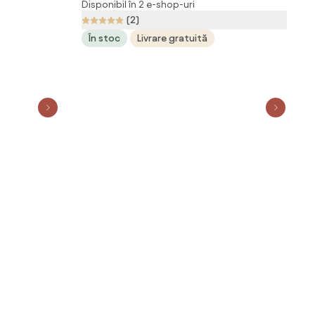
Disponibil în 2 e-shop-uri
Incalzire,
grade, suport picioare, textil, Gri
(2)
t picioare,
În stoc
Livrare gratuită