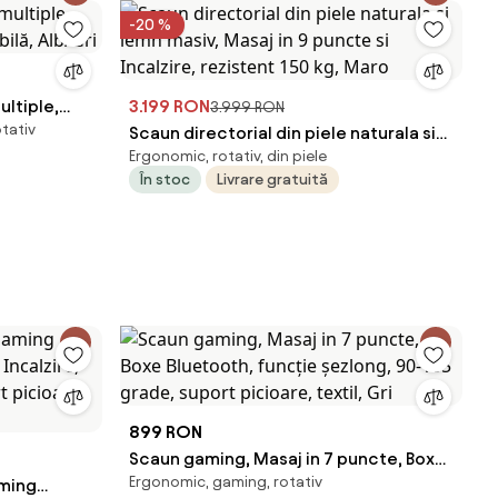
-20 %
ltiple,
3.199 RON
3.999 RON
tativ
abilă,
Scaun directorial din piele naturala si
Ergonomic, rotativ, din piele
lemn masiv, Masaj in 9 puncte si
În stoc
Livrare gratuită
Incalzire, rezistent 150 kg, Maro
899 RON
Scaun gaming, Masaj in 7 puncte, Boxe
Ergonomic, gaming, rotativ
aming
Bluetooth, funcție șezlong, 90-155