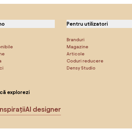
no
Pentru utilizatori
Branduri
onibile
Magazine
ne
Articole
a
Coduri reducere
ci
Densy Studio
că explorezi
Inspirații
AI designer