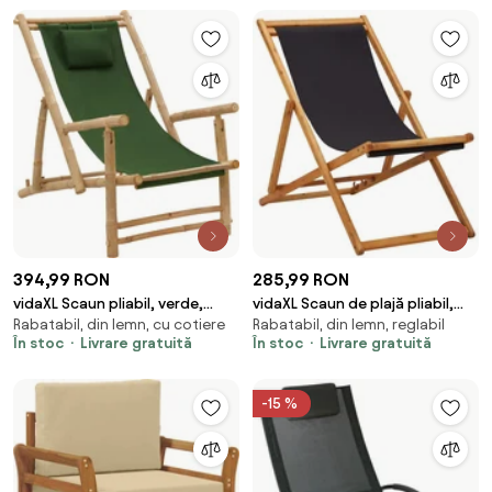
394,99 RON
285,99 RON
vidaXL Scaun pliabil, verde,
vidaXL Scaun de plajă pliabil,
Rabatabil, din lemn, cu cotiere
Rabatabil, din lemn, reglabil
bambus și pânză
negru, lemn de eucalipt și
În stoc
Livrare gratuită
În stoc
Livrare gratuită
țesătură
-15 %