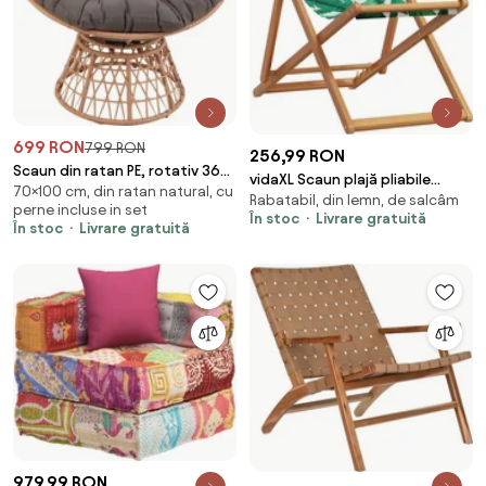
699 RON
799 RON
256,99 RON
Scaun din ratan PE, rotativ 360
vidaXL Scaun plajă pliabile
70×100 cm, din ratan natural, cu
grade, perna Gri– Relaxare
Rabatabil, din lemn, de salcâm
model frunze lemn masiv
perne incluse in set
premium pentru grădina ta
În stoc
Livrare gratuită
eucalipt/țesătură
În stoc
Livrare gratuită
979,99 RON