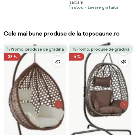
salcâm
63 x 73 cm
În stoc
Livrare gratuită
Cele mai bune produse de la topscaune.ro
Promo: produse de grădină
Promo: produse de grădină
-38 %
-6 %