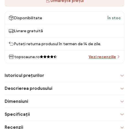
Urmărește prețul
Disponibilitate
În stoc
Livrare gratuită
Puteți returna produsul în termen de 14 de zile.
topscaune.ro
Vezi recenziile
Istoricul prețurilor
Descrierea produsului
Dimensiuni
Specificații
Recenzii