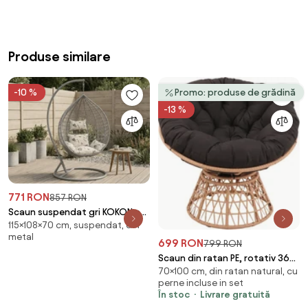
Produse similare
-10 %
Promo: produse de grădină
-13 %
771 RON
857 RON
Scaun suspendat gri KOKON cu
115×108×70 cm, suspendat, din
suport, perna bej cu model
metal
699 RON
799 RON
Scaun din ratan PE, rotativ 360
70×100 cm, din ratan natural, cu
grade, perna neagra– Relaxare
perne incluse in set
premium pentru grădina ta
În stoc
Livrare gratuită