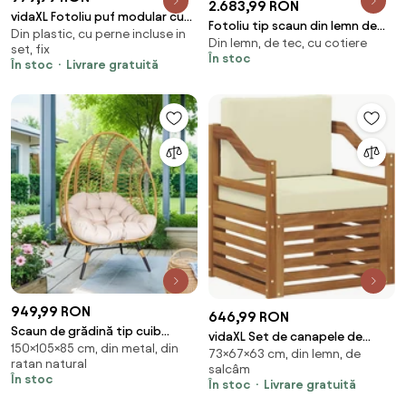
2.683,99 RON
vidaXL Fotoliu puf modular cu
Fotoliu tip scaun din lemn de
Din plastic, cu perne incluse in
pernă, model petice, material
Din lemn, de tec, cu cotiere
tec si piele naturala
set, fix
textil
În stoc
În stoc
Livrare gratuită
949,99 RON
646,99 RON
Scaun de grădină tip cuib
vidaXL Set de canapele de
150×105×85 cm, din metal, din
CALISTA
73×67×63 cm, din lemn, de
exterior cu pernă natural 67 x
ratan natural
salcâm
63 x 73 cm
În stoc
În stoc
Livrare gratuită