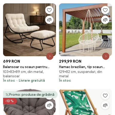
699 RON
299,99 RON
Balansoar cu scaun pentru
Hamac brazilian, tip scaun
103×83×89 cm, din metal,
129×82 cm, suspendat, din
suport picioare, cadru metalic,
Avenberg JAMAICA
balansoar
metal
pentru uz interior și exterior,
În stoc
Livrare gratuită
În stoc
rezistent până la 150 kg, Alb
Promo: produse de grădină
-13 %