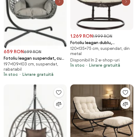
1.269 RON
1.999 RON
Fotoliu leagan dublu,
120×135×75 cm, suspendat, din
suspendat, cu perne moi,
659 RON
699 RON
metal
rezistente la UV, împletitură tip
Fotoliu leagan suspendat, cu
Disponibil în 2 e-shop-uri
răchită, structură metalică,
197×109×103 cm, suspendat,
perne moi, cos pliabil,
În stoc
Livrare gratuită
pentru interior și exterior,
rabatabil
rezistente la UV, împletitură PE
Maro/Crem
În stoc
Livrare gratuită
ratan, structură metalică,
pentru interior și exterior, Gri