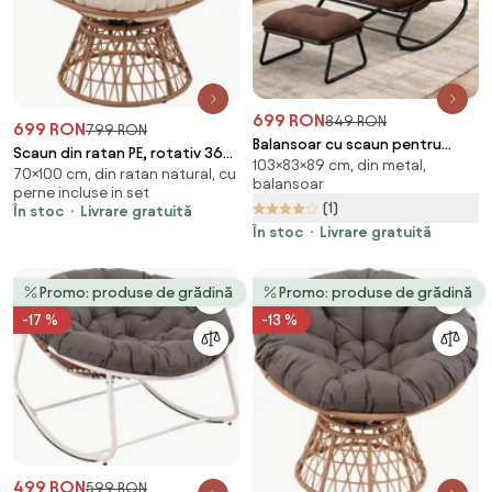
699 RON
849 RON
699 RON
799 RON
Balansoar cu scaun pentru
Scaun din ratan PE, rotativ 360
103×83×89 cm, din metal,
suport picioare, cadru metalic,
70×100 cm, din ratan natural, cu
grade, perna Bej– Relaxare
balansoar
pentru uz interior și exterior,
perne incluse in set
premium pentru grădina ta
(1)
rezistent până la 150 kg, Maro
În stoc
Livrare gratuită
În stoc
Livrare gratuită
Promo: produse de grădină
Promo: produse de grădină
-17 %
-13 %
499 RON
599 RON