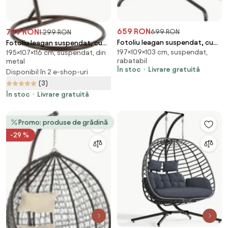
659 RON
799 RON
699 RON
1.299 RON
Fotoliu leagan suspendat, cu
Fotoliu leagan suspendat, cu
197×109×103 cm, suspendat,
195×107×116 cm, suspendat, din
perne moi, cos pliabil,
perne moi, rezistente la UV,
rabatabil
metal
rezistente la UV, împletitură PE
împletitură tip răchită,
În stoc
Livrare gratuită
Disponibil în 2 e-shop-uri
ratan, structură metalică,
structură metalică, pentru
(3)
pentru interior și exterior, Maro
interior și exterior,
Cupru/Maro/Crem
În stoc
Livrare gratuită
Promo: produse de grădină
-29 %