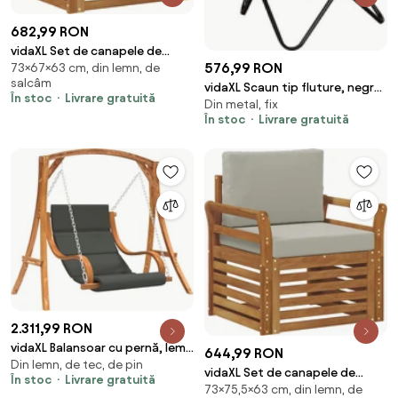
682,99 RON
vidaXL Set de canapele de
576,99 RON
73×67×63 cm, din lemn, de
exterior cu pernă natural 67 x
salcâm
63 x 73 cm
vidaXL Scaun tip fluture, negru
În stoc
Livrare gratuită
Din metal, fix
și alb, piele de vacă naturală
În stoc
Livrare gratuită
2.311,99 RON
vidaXL Balansoar cu pernă, lemn
644,99 RON
Din lemn, de tec, de pin
masiv de molid cu finisaj din tec
vidaXL Set de canapele de
În stoc
Livrare gratuită
73×75,5×63 cm, din lemn, de
exterior cu pernă natural 75,5 x