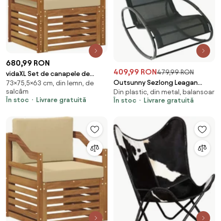
680,99 RON
409,99 RON
479,99 RON
vidaXL Set de canapele de
Outsunny Sezlong Leagan
73×75,5×63 cm, din lemn, de
exterior cu pernă natural 75,5 x
salcâm
Din plastic, din metal, balansoar
pentru Extern in Otel Invelit in
63 x 73 cm
În stoc
Livrare gratuită
În stoc
Livrare gratuită
Textilen, Negru | Aosom
Romania