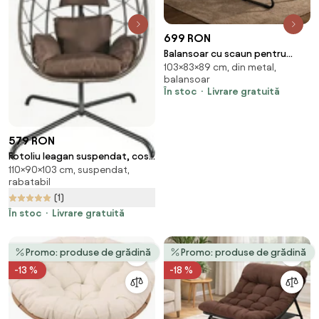
699 RON
Balansoar cu scaun pentru
103×83×89 cm, din metal,
suport picioare, cadru metalic,
balansoar
pentru uz interior și exterior,
În stoc
Livrare gratuită
rezistent până la 150 kg, Alb
579 RON
Fotoliu leagan suspendat, cos
110×90×103 cm, suspendat,
pliabil, perne moi, rezistent la
rabatabil
UV, împletitură PE ratan,
(1)
structură metalică, pentru
interior și exterior, Maro
În stoc
Livrare gratuită
Promo: produse de grădină
Promo: produse de grădină
-13 %
-18 %