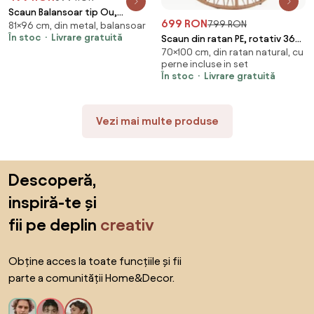
Scaun Balansoar tip Ou,
699 RON
799 RON
81×96 cm, din metal, balansoar
Șezlong din ratan PE, cadru
În stoc
Livrare gratuită
Scaun din ratan PE, rotativ 360
metalic, pernă căptușită,
70×100 cm, din ratan natural, cu
grade, perna Gri– Relaxare
pentru exterior si interior, Gri
perne incluse in set
premium pentru grădina ta
În stoc
Livrare gratuită
Vezi mai multe produse
Sari peste subsol, revino la începutul paginii
Descoperă,
inspiră-te și
fii pe deplin
creativ
Obține acces la toate funcțiile și fii
parte a comunității Home&Decor.