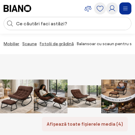
Sari peste navigare, accesează conținutul
Introducerea căutării
Sari peste conținut, mergi la subsol
Mobilier
Scaune
Fotolii de grădină
Balansoar cu scaun pentru supo
Afișează toate fișierele media (4)