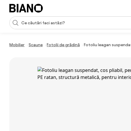
Sari peste navigare, accesează conținutul
Introducerea căutării
Sari peste conținut, mergi la subsol
Mobilier
Scaune
Fotolii de grădină
Fotoliu leagan suspendat,