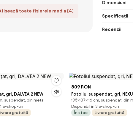
Dimensiuni
Afișează toate fișierele media (4)
Specificații
Recenzii
809 RON
t, gri, DALVEA 2 NEW
Fotoliul suspendat, gri, NEX
cm, suspendat, din metal
195×107×116 cm, suspendat, din 
 4 e-shop-uri
Disponibil în 3 e-shop-uri
Livrare gratuită
În stoc
Livrare gratuită