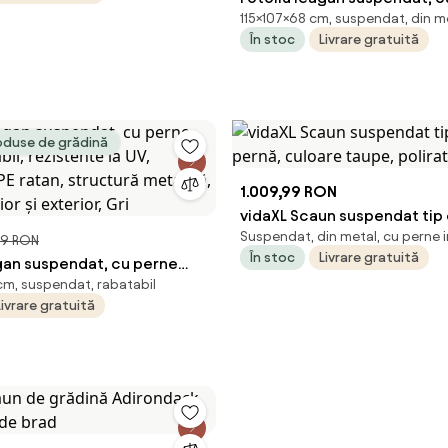
115×107×68 cm, suspendat, din m
moi, rezistente la UV, împlet
În stoc
Livrare gratuită
răchită, structură metalică,
interior și exterior, Maro/C
oduse de grădină
1.009,99 RON
vidaXL Scaun suspendat tip
Suspendat, din metal, cu perne i
pernă, culoare taupe, polira
9 RON
În stoc
Livrare gratuită
agan suspendat, cu perne
cm, suspendat, rabatabil
abil, rezistente la UV,
Livrare gratuită
 PE ratan, structură
ntru interior și exterior, Gri