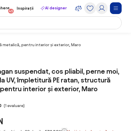
chere
AI designer
Inspirații
45
ă metalică, pentru interior și exterior, Maro
eagan suspendat, cos pliabil, perne moi,
la UV, împletitură PE ratan, structură
pentru interior și exterior, Maro
0
(1 evaluare)
N