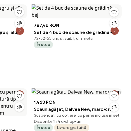
787,46 RON
ru și alb,
Set de 4 buc de scaune de grădină -
72×52×55 cm, stivuibil, din metal
bej
În stoc
1.463 RON
Scaun agățat, Dalvea New, maro/crem
Suspendat, cu cotiere, cu perne incluse in set
Disponibil în 4 e-shop-uri
În stoc
Livrare gratuită
cu perne