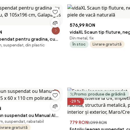
576,99 RON
N
vidaXL Scaun tip fluture, neg
Din metal, fix
pendat pentru gradina, cu
piele de vacă naturală
În stoc
Livrare gratuită
, suspendat, din plastic
ru, Ø 105x196 cm,
Bizzotto
Promo: produse de grădină
-29 %
N
un suspendat ou Manual Alb
cm, suspendat, rabatabil
 60 x 110 cm poliratan
779 RON
1.099 RON
Livrare gratuită
Fotoliu leagan suspendat, 