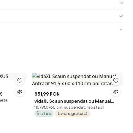
US
851,99 RON
metal
vidaXL Scaun suspendat ou Manual
110×91,5×60 cm, suspendat, rabatabil
Antracit 91,5 x 60 x 110 cm poliratan
În stoc
Livrare gratuită