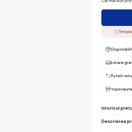
Cel mai bun preț
Îmi pl
Disponibil
Livrare gra
Puteți retu
topscaune
Istoricul prețu
Descrierea pr