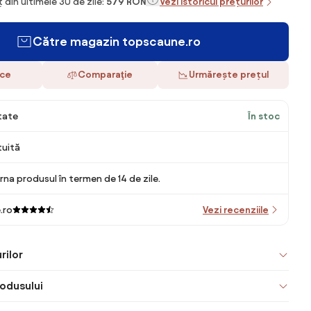
 din ultimele 30 de zile:
579 RON
Vezi istoricul prețurilor
Către magazin topscaune.ro
ace
Comparaţie
Urmărește prețul
itate
În stoc
tuită
rna produsul în termen de 14 de zile.
.ro
Vezi recenziile
rilor
odusului