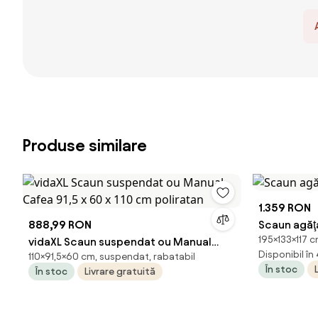
Produse similare
1.359 RON
888,99 RON
Scaun agăţa
195×133×117 
vidaXL Scaun suspendat ou Manual
Disponibil în
110×91,5×60 cm, suspendat, rabatabil
Cafea 91,5 x 60 x 110 cm poliratan
În stoc
În stoc
Livrare gratuită