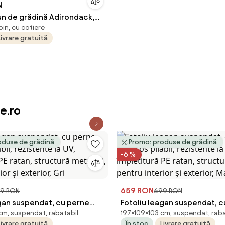
N
un de grădină Adirondack,
pin, cu cotiere
 de brad
Livrare gratuită
e.ro
oduse de grădină
Promo: produse de grădină
-6 %
659 RON
9 RON
699 RON
agan suspendat, cu perne
Fotoliu leagan suspendat, 
cm, suspendat, rabatabil
197×109×103 cm, suspendat, raba
abil, rezistente la UV,
moi, cos pliabil, rezistente l
Livrare gratuită
În stoc
Livrare gratuită