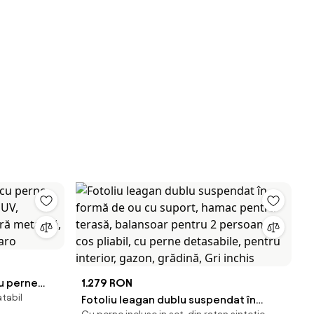
cu perne
1.279 RON
tabil
a UV,
Fotoliu leagan dublu suspendat în