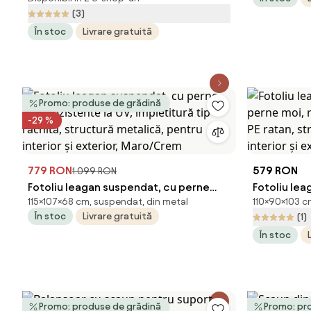
răchită, structură metalică, pentru
împletitură
(3)
interior și exterior, Cupru/Maro/Crem
metalică, pe
În stoc
Livrare gratuită
Promo: produse de grădină
-29 %
779 RON
579 RON
1.099 RON
Fotoliu leagan suspendat, cu perne
Fotoliu lea
115×107×68 cm, suspendat, din metal
110×90×103 c
moi, rezistente la UV, împletitură tip
perne moi, 
În stoc
Livrare gratuită
(1)
răchită, structură metalică, pentru
PE ratan, s
În stoc
interior și exterior, Maro/Crem
interior și 
Promo: produse de grădină
Promo: pr