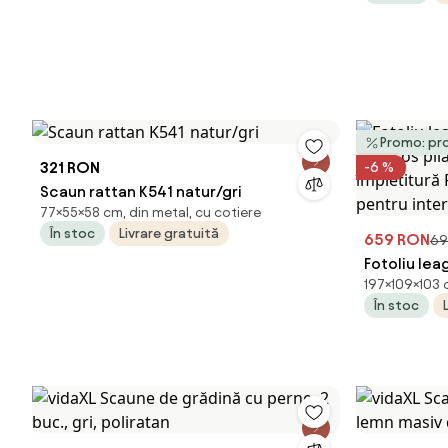
Promo: pr
321 RON
-6 %
Scaun rattan K541 natur/gri
77×55×58 cm, din metal, cu cotiere
În stoc
Livrare gratuită
659 RON
69
Fotoliu le
197×109×103 
moi, cos pli
În stoc
împletitură
metalică, pe