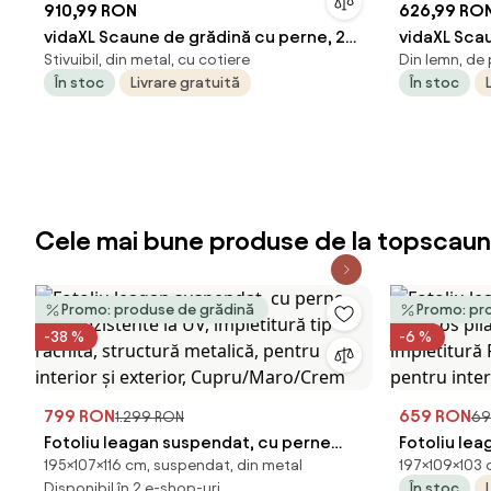
910,99 RON
626,99 RO
vidaXL Scaune de grădină cu perne, 2
vidaXL Sca
Stivuibil, din metal, cu cotiere
Din lemn, de 
buc., gri, poliratan
lemn masiv
În stoc
Livrare gratuită
În stoc
Cele mai bune produse de la topscaun
Promo: produse de grădină
Promo: pr
-38 %
-6 %
799 RON
659 RON
1.299 RON
69
Fotoliu leagan suspendat, cu perne
Fotoliu le
195×107×116 cm, suspendat, din metal
197×109×103 
moi, rezistente la UV, împletitură tip
moi, cos pli
Disponibil în 2 e-shop-uri
În stoc