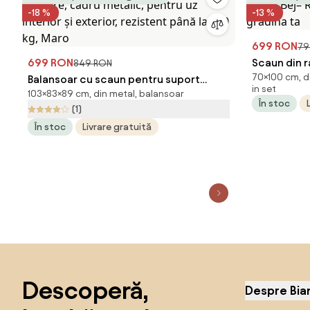
-18 %
-13 %
699 RON
79
699 RON
Scaun din r
849 RON
70×100 cm, di
Balansoar cu scaun pentru suport
perna Bej–
in set
103×83×89 cm, din metal, balansoar
picioare, cadru metalic, pentru uz
grădina ta
În stoc
(1)
interior și exterior, rezistent până la
În stoc
Livrare gratuită
150 kg, Maro
Sari peste subsol, revino la începutul paginii
Descoperă,
Despre Bia