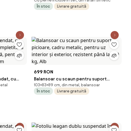
Cu perne incluse in set, din ratan sintetic
ură
formă de ou cu suport, hamac pentru
În stoc
Livrare gratuită
exterior,
terasă, balansoar pentru 2 persoane,
cos pliabil, cu perne detasabile, pentru
interior, gazon, grădină, Gri inchis
699 RON
ndat, cu
Balansoar cu scaun pentru suport
etal
103×83×89 cm, din metal, balansoar
 împletitură
picioare, cadru metalic, pentru uz
În stoc
Livrare gratuită
ică, pentru
interior și exterior, rezistent până la
rem
150 kg, Alb