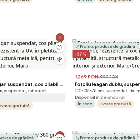
 PE ratan, structură
împletitură PE ratan, struct
ntru interior și exterior, Gri
metalică, pentru interior și 
Maro
Promo: produse de grădină
-37 %
1.269 RON
1.999 RON
gan suspendat, cos pliabil,
Fotoliu leagan dublu, suspe
m, suspendat, rabatabil
120×135×75 cm, suspendat, din m
rezistent la UV, împletitură
perne moi, rezistente la UV,
Disponibil în 2 e-shop-uri
tructură metalică, pentru
tip răchită, structură metal
În stoc
Livrare gratuită
Livrare gratuită
exterior, Maro
interior și exterior, Maro/C
oduse de grădină
Promo: produse de grădină