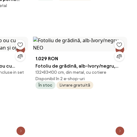
etal
itură tip
 pentru
rem
1.029 RON
 ou cu
Fotoliu de grădină, alb-Ivory/negru,
ncluse in set
132×83×100 cm, din metal, cu cotiere
tan și oțel
NEO
Disponibil în 2 e-shop-uri
În stoc
Livrare gratuită