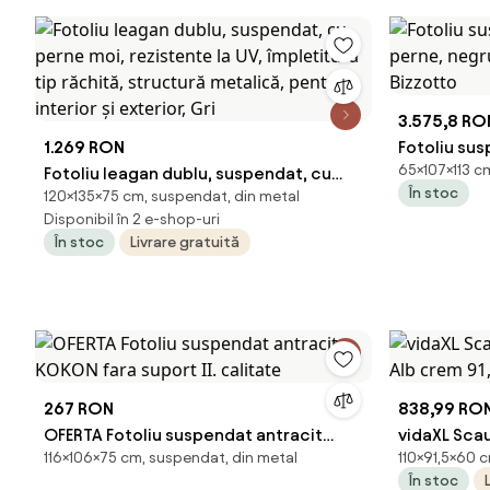
3.575,8 RO
1.269 RON
Fotoliu sus
65×107×113 cm
Fotoliu leagan dublu, suspendat, cu
perne, neg
În stoc
120×135×75 cm, suspendat, din metal
perne moi, rezistente la UV, împletitură
Galapagos 
Disponibil în 2 e-shop-uri
tip răchită, structură metalică, pentru
În stoc
Livrare gratuită
interior și exterior, Gri
267 RON
838,99 RO
OFERTA Fotoliu suspendat antracit
vidaXL Sca
116×106×75 cm, suspendat, din metal
110×91,5×60 
KOKON fara suport II. calitate
crem 91,5 x
În stoc