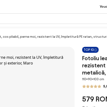
Vou
 cos pliabil, perne moi, rezistent la UV, împletitură PE ratan, structur
TOP 10
Fotoliu l
rezistent 
metalică, 
Dimensiuni
110×90×103 cm
5,
579 RO