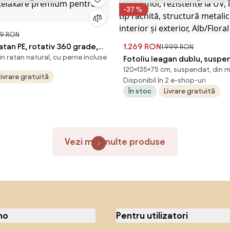
-37 %
9 RON
atan PE, rotativ 360 grade,
1.269 RON
1.999 RON
n ratan natural, cu perne incluse
 Relaxare premium pentru
Fotoliu leagan dublu, suspe
120×135×75 cm, suspendat, din m
perne moi, rezistente la UV,
Livrare gratuită
Disponibil în 2 e-shop-uri
tip răchită, structură metal
În stoc
Livrare gratuită
interior și exterior, Alb/Flora
Vezi mai multe produse
no
Pentru utilizatori