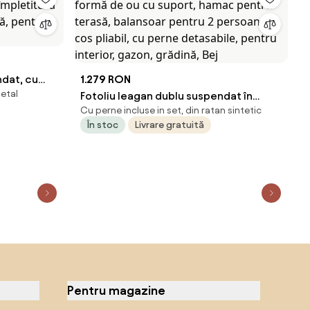
ndat, cu
1.279 RON
etal
 împletitură
Fotoliu leagan dublu suspendat în
Cu perne incluse in set, din ratan sintetic
ică, pentru
formă de ou cu suport, hamac pentru
În stoc
Livrare gratuită
l
terasă, balansoar pentru 2 persoane,
cos pliabil, cu perne detasabile, pentru
interior, gazon, grădină, Bej
Pentru magazine