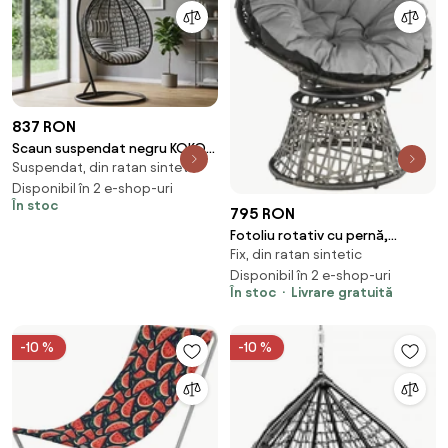
837 RON
Scaun suspendat negru KOKON
Suspendat, din ratan sintetic
cu suport, perna alb-gri
Disponibil în 2 e-shop-uri
În stoc
795 RON
Fotoliu rotativ cu pernă,
Fix, din ratan sintetic
gri/negru/gri deschis, TRISS
Disponibil în 2 e-shop-uri
În stoc
Livrare gratuită
-10 %
-10 %