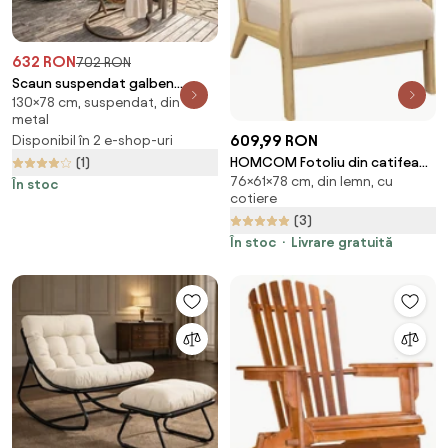
632 RON
702 RON
Scaun suspendat galben
130×78 cm, suspendat, din
AMAZONIA cu suport
metal
609,99 RON
Disponibil în 2 e-shop-uri
HOMCOM Fotoliu din catifea
(1)
76×61×78 cm, din lemn, cu
cu structură din lemn, cu
În stoc
cotiere
umplutură din arcuri în formă
(3)
de S și pernă, 61x78x76 cm, Bej |
Aosom Romania
În stoc
Livrare gratuită