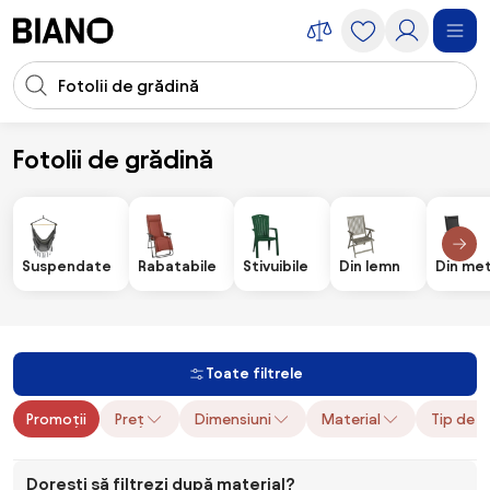
Sari peste navigare, accesează conținutul
Introducerea căutării
Sari peste conținut, mergi la subsol
Fotolii de grădină
Mobilier
Scaune
Fotolii de grădină
Suspendate
Rabatabile
Stivuibile
Din lemn
Din met
Toate filtrele
Promoții
Preț
Dimensiuni
Material
Tip de 
Dorești să filtrezi după material?