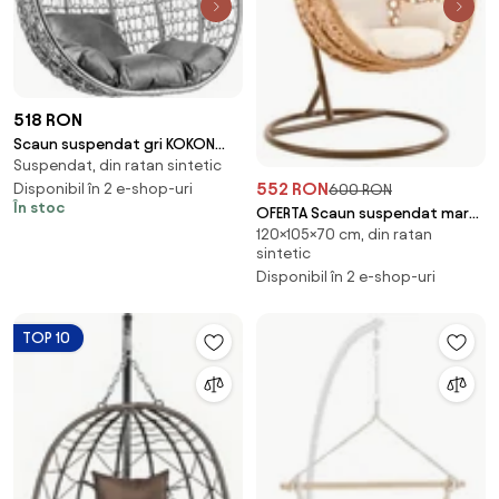
518 RON
Scaun suspendat gri KOKON
Suspendat, din ratan sintetic
fara suport, perna gri
552 RON
Disponibil în 2 e-shop-uri
600 RON
În stoc
OFERTA Scaun suspendat maro
120×105×70 cm, din ratan
deschis TROPIKAL cu suport II
sintetic
calitate
Disponibil în 2 e-shop-uri
TOP 10