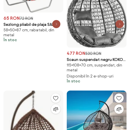
65 RON
72 RON
Sezlong pliabil de plaja SAND
58×50×87 cm, rabatabil, din
MELON, colorat
metal
În stoc
477 RON
530 RON
Scaun suspendat negru KOKON
115×108×70 cm, suspendat, din
fara suport, perna gri
metal
Disponibil în 2 e-shop-uri
În stoc