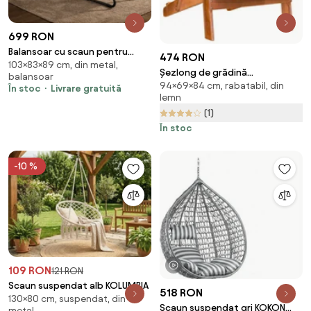
699 RON
Balansoar cu scaun pentru
474 RON
103×83×89 cm, din metal,
suport picioare, cadru metalic,
Șezlong de grădină
balansoar
pentru uz interior și exterior,
94×69×84 cm, rabatabil, din
ADIRONDACK, rabatabil,
În stoc
Livrare gratuită
rezistent până la 150 kg, Alb
lemn
69x84x94cm, natur maro
(1)
Casaria
În stoc
-10 %
1 videoclip
109 RON
121 RON
Scaun suspendat alb KOLUMBIA
518 RON
130×80 cm, suspendat, din
Scaun suspendat gri KOKON
metal