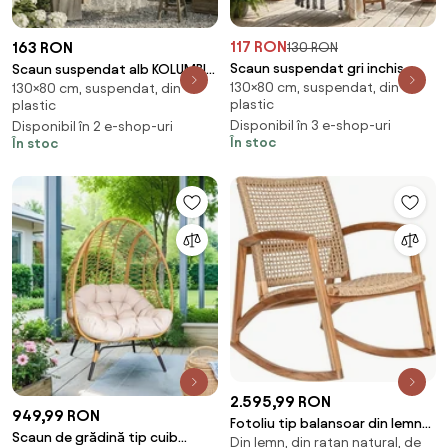
117 RON
163 RON
130 RON
Scaun suspendat gri inchis
Scaun suspendat alb KOLUMBIA
130×80 cm, suspendat, din
KOLUMBIA
130×80 cm, suspendat, din
fara suport, perna bej-alba
plastic
plastic
Disponibil în 3 e-shop-uri
Disponibil în 2 e-shop-uri
În stoc
În stoc
2.595,99 RON
949,99 RON
Fotoliu tip balansoar din lemn
Scaun de grădină tip cuib
Din lemn, din ratan natural, de
de tec si rattan