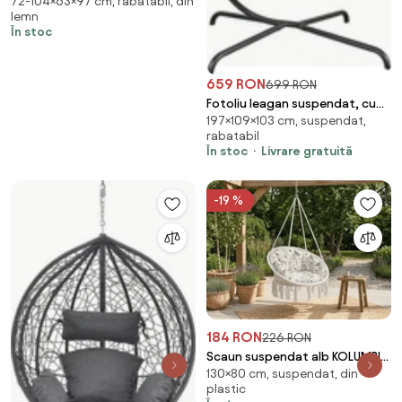
72-104×63×97 cm, rabatabil, din
poziţionabil, natural, bambus,
lemn
FLOS
În stoc
659 RON
699 RON
Fotoliu leagan suspendat, cu
197×109×103 cm, suspendat,
perne moi, cos pliabil,
rabatabil
rezistente la UV, împletitură PE
În stoc
Livrare gratuită
ratan, structură metalică,
pentru interior și exterior, Gri
-19 %
184 RON
226 RON
Scaun suspendat alb KOLUMBIA
130×80 cm, suspendat, din
fara suport, perna bej cu
plastic
spatar + GRATUIT umplutura din