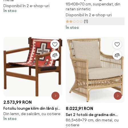
115×108×70 cm, suspendat, din
fara suport, perna alb-gri
Disponibil în 2 e-shop-uri
ratan sintetic
În stoc
Disponibil în 2 e-shop-uri
(1)
În stoc
2.573,99 RON
8.022,91 RON
Fotoliu lounge kilim din lână și
Din lemn, de salcâm, cu cotiere
bumbac cu structură din lemn
Set 2 fotolii de gradina din
În stoc
de acacia, „Frontierra”
86,5×68×79 cm, din metal, cu
metal si fibra sintetica, natur,
cotiere
68x79x86,5 cm, Adelma