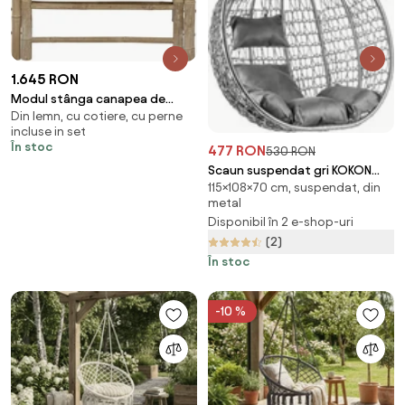
1.645 RON
Modul stânga canapea de
Din lemn, cu cotiere, cu perne
exterior natur din lemn de
incluse in set
bambus, „Korfu”
În stoc
477 RON
530 RON
Scaun suspendat gri KOKON
115×108×70 cm, suspendat, din
fara suport, perna gri
metal
Disponibil în 2 e-shop-uri
(2)
În stoc
-10 %