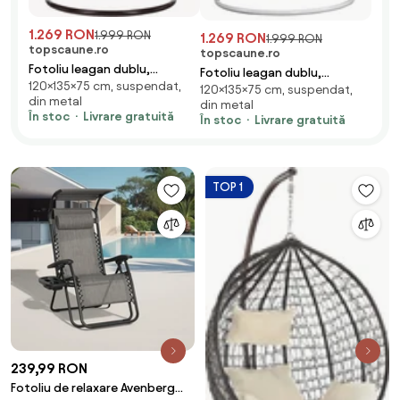
1.269 RON
1.999 RON
1.269 RON
1.999 RON
topscaune.ro
topscaune.ro
Fotoliu leagan dublu,
Fotoliu leagan dublu,
120×135×75 cm, suspendat,
suspendat, cu perne moi,
120×135×75 cm, suspendat,
suspendat, cu perne moi,
din metal
rezistente la UV, împletitură
din metal
rezistente la UV, împletitură
În stoc
Livrare gratuită
În stoc
Livrare gratuită
tip răchită, structură
tip răchită, structură
metalică, pentru interior și
metalică, pentru interior și
exterior, Maro/Crem
exterior, Alb/Floral
TOP 1
239,99 RON
Fotoliu de relaxare Avenberg