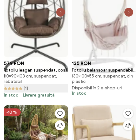
579 RON
135 RON
Fotoliu leagan suspendat, cos
Fotoliu balansoar suspendabil,
110×90×103 cm, suspendat,
130×100×55 cm, suspendat, din
pliabil, perne moi, rezistent la
roz învechit, OFRAME
rabatabil
plastic
UV, împletitură PE ratan,
Disponibil în 2 e-shop-uri
(1)
structură metalică, pentru
În stoc
interior și exterior, Maro
În stoc
Livrare gratuită
-10 %