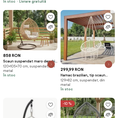
În stoc
Livrare gratuită
pentru interior și exterior,
Maro/Crem
858 RON
Scaun suspendat maro deschis
120×105×70 cm, suspendat, din
TROPIKAL cu suport.
299,99 RON
metal
Hamac brazilian, tip scaun
În stoc
129×82 cm, suspendat, din
Avenberg JAMAICA
metal
În stoc
-10 %