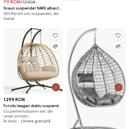
711 RON
772 RON
Scaun suspendat NARS albastru
120×94×65 cm, suspendat, din
inchis fara suport
metal
1.299 RON
Fotoliu leagan dublu suspendat
Cu perne incluse in set, din
în formă de ou cu suport,
ratan sintetic
hamac pentru terasă,
În stoc
Livrare gratuită
balansoar pentru 2 persoane,
cos pliabil, cu perne detasabile,