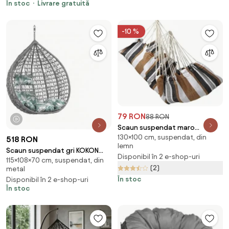
În stoc
Livrare gratuită
-10 %
79 RON
88 RON
1 videoclip
Scaun suspendat maro
130×100 cm, suspendat, din
BRANCO
518 RON
lemn
Scaun suspendat gri KOKON
Disponibil în 2 e-shop-uri
115×108×70 cm, suspendat, din
fara suport, perna verde-alb
(2)
metal
În stoc
Disponibil în 2 e-shop-uri
În stoc