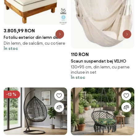
3.805,99 RON
Fotoliu exterior din lemn de
Din lemn, de salcâm, cu cotiere
acacia, cu mâner lateral și
În stoc
șezut waterproof din stofă,
110 RON
"Outek"
Scaun suspendat bej VELHO
130×95 cm, din lemn, cu perne
incluse in set
În stoc
-13 %