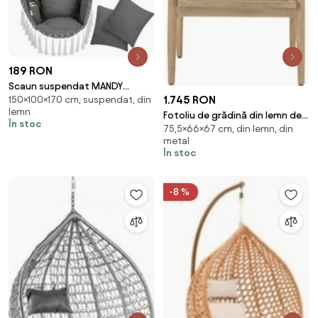
189 RON
Scaun suspendat MANDY
1.745 RON
150×100×170 cm, suspendat, din
170x100x150 cm, gri închis
lemn
Detex
Fotoliu de grădină din lemn de
În stoc
75,5×66×67 cm, din lemn, din
acacia FSC® și polirattan,
metal
L66×H75,5×W67 cm, „Sorrento"
În stoc
-8 %