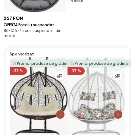
În stoc
fibra goala 500 g
267 RON
OFERTA Fotoliu suspendat
116×106×75 cm, suspendat, din
antracit KOKON fara suport II.
metal
calitate
Sponsorizat
Promo: produse de grădină
Promo: produse de grădină
-37 %
-37 %