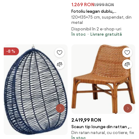
1.269 RON
1.999 RON
Fotoliu leagan dublu,
120×135×75 cm, suspendat, din
suspendat, cu perne moi,
metal
rezistente la UV, împletitură tip
Disponibil în 2 e-shop-uri
răchită, structură metalică,
În stoc
Livrare gratuită
pentru interior și exterior,
Alb/Floral
-8 %
2.419,99 RON
Scaun tip lounge din rattan ,
Din ratan natural, cu cotiere, fix
"Newlake"
În stoc