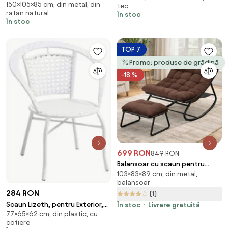
150×105×85 cm, din metal, din
CALISTA
tec
ratan natural
În stoc
În stoc
TOP 7
Promo: produse de grădină
-18 %
699 RON
849 RON
Balansoar cu scaun pentru
103×83×89 cm, din metal,
suport picioare, cadru metalic,
balansoar
pentru uz interior și exterior,
284 RON
(1)
rezistent până la 150 kg, Maro
Scaun Lizeth, pentru Exterior,
În stoc
Livrare gratuită
77×65×62 cm, din plastic, cu
Alb
cotiere