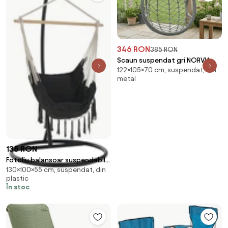
346 RON
385 RON
Scaun suspendat gri NORVIA
122×105×70 cm, suspendat, din
fara suport
metal
135 RON
Fotoliu balansoar suspendabil,
130×100×55 cm, suspendat, din
gri închis, OFRAME
plastic
În stoc