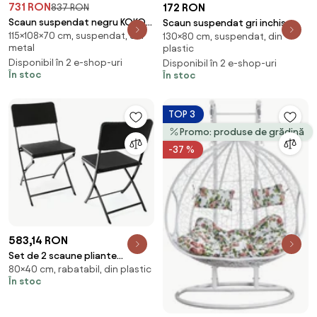
731 RON
172 RON
837 RON
Scaun suspendat negru KOKON
Scaun suspendat gri inchis
115×108×70 cm, suspendat, din
cu suport, perna alb-gri
130×80 cm, suspendat, din
KOLUMBIA fara suport, perna
metal
plastic
colorata cu model
Disponibil în 2 e-shop-uri
Disponibil în 2 e-shop-uri
În stoc
În stoc
TOP 3
Promo: produse de grădină
-37 %
583,14 RON
Set de 2 scaune pliante
80×40 cm, rabatabil, din plastic
polyrattan 80 x 40 cm
În stoc