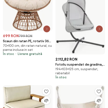
699 RON
799 RON
Scaun din ratan PE, rotativ 360
70×100 cm, din ratan natural, cu
grade, perna Bej– Relaxare
perne incluse in set
premium pentru grădina ta
În stoc
Livrare gratuită
2.112,82 RON
Fotoliu suspendat de gradina,
194×103×125 cm, suspendat,
pliabil, cu perna, 125x103x194
rabatabil
cm, Algar Yes
În stoc