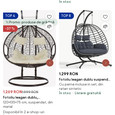
În stoc
Bizzotto
TOP 4
TOP 8
Promo: produse de grădină
-37 %
1.299 RON
Fotoliu leagan dublu suspendat
Cu perne incluse in set, din
în formă de ou cu suport,
ratan sintetic
hamac pentru terasă,
1.269 RON
1.999 RON
În stoc
Livrare gratuită
balansoar pentru 2 persoane,
Fotoliu leagan dublu,
cos pliabil, cu perne detasabile,
120×135×75 cm, suspendat, din
suspendat, cu perne moi,
pentru interior, gazon, grădină,
metal
rezistente la UV, împletitură tip
Gri inchis
Disponibil în 2 e-shop-uri
răchită, structură metalică,