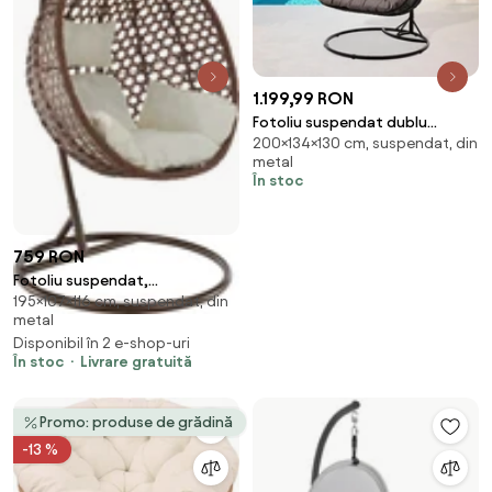
1.199,99 RON
Fotoliu suspendat dublu
200×134×130 cm, suspendat, din
Avenberg BILBAO
metal
În stoc
759 RON
Fotoliu suspendat,
195×107×116 cm, suspendat, din
cupru/maro/crem, NOREL
metal
Disponibil în 2 e-shop-uri
În stoc
Livrare gratuită
Promo: produse de grădină
-13 %