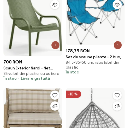
178,79 RON
Set de scaune pliante - 2 buc,
700 RON
84,5×85×50 cm, rabatabil, din
albastru
plastic
Scaun Exterior Nardi - Net
În stoc
Stivuibil, din plastic, cu cotiere
Lounge - Agave
În stoc
Livrare gratuită
-10 %