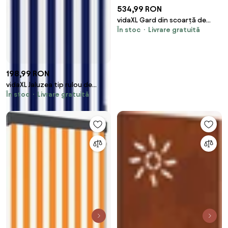
534,99 RON
vidaXL Gard din scoarță de
În stoc
Livrare gratuită
copac Maro 100 x 600 cm
Cortex
198,99 RON
vidaXL Jaluzea tip rulou de
În stoc
Livrare gratuită
exterior, albastru și alb, 60 x
250 cm