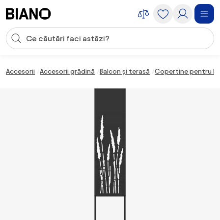
Sari peste navigare, accesează conținutul
Introducerea căutării
Sari peste conținut, mergi la subsol
Accesorii
Accesorii grădină
Balcon și terasă
Copertine pentru b