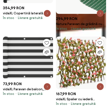
354,99 RON
vidaXL Copertină laterală
În stoc
Livrare gratuită
retractabilă antracit 117x300
294,99 RON
cm
Nature Paravan de grădină cu
În stoc
Livrare gratuită
două fețe, verde, 1,5 x 3 m, PVC
73,99 RON
vidaXL Paravan de balcon,
167,99 RON
În stoc
Livrare gratuită
antracit și alb, 75x400 cm,
țesătură oxford
vidaXL Spalier cu iederă
În stoc
Livrare gratuită
artificială extensibil, roz închis,
180x60 cm