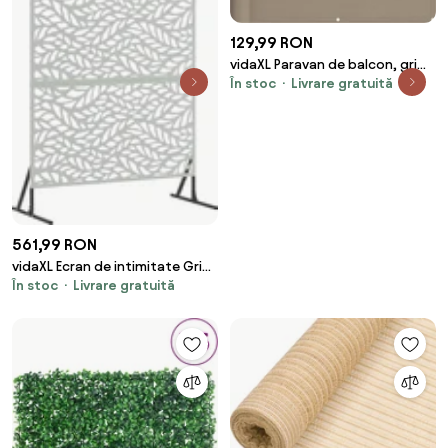
129,99 RON
vidaXL Paravan de balcon, gri
În stoc
Livrare gratuită
taupe, 75x700 cm, 100%
poliester oxford
561,99 RON
vidaXL Ecran de intimitate Gri
În stoc
Livrare gratuită
100 x 50 x 180 cm Oțel