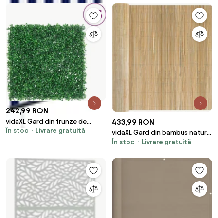
242,99 RON
433,99 RON
vidaXL Gard din frunze de
În stoc
Livrare gratuită
arbust artificiale, 6 buc., verde,
vidaXL Gard din bambus natural
50x50 cm
În stoc
Livrare gratuită
400 x 180 cm Bambus