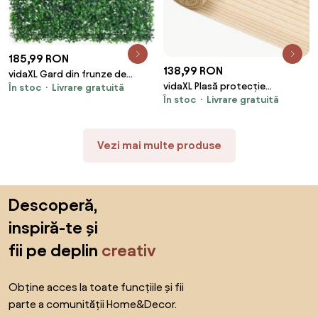
185,99 RON
138,99 RON
vidaXL Gard din frunze de
vidaXL Plasă protecție
În stoc
Livrare gratuită
arbust artificiale, 6 buc., verde,
În stoc
Livrare gratuită
intimitate, bej, 1,5x10 m, HDPE,
40x60 cm
195 g/m²
Vezi mai multe produse
Sari peste subsol, revino la începutul paginii
Descoperă,
inspiră-te și
fii pe deplin
creativ
Obține acces la toate funcțiile și fii
parte a comunității Home&Decor.