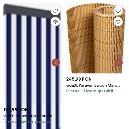
245,99 RON
vidaXL Paravan Balcon Maro
În stoc
Livrare gratuită
Deschis 300x100 cm Poly
Rattan
198,99 RON
vidaXL Jaluzea tip rulou de
În stoc
Livrare gratuită
exterior, albastru și alb, 60 x
250 cm