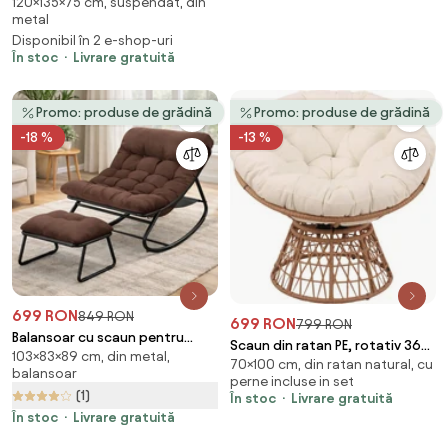
120×135×75 cm, suspendat, din
suspendat, cu perne moi,
pentru interior, gazon, grădină,
metal
rezistente la UV, împletitură tip
Gri inchis
Disponibil în 2 e-shop-uri
răchită, structură metalică,
În stoc
Livrare gratuită
pentru interior și exterior,
Maro/Crem
Promo: produse de grădină
Promo: produse de grădină
-18 %
-13 %
699 RON
849 RON
699 RON
799 RON
Balansoar cu scaun pentru
Scaun din ratan PE, rotativ 360
103×83×89 cm, din metal,
suport picioare, cadru metalic,
70×100 cm, din ratan natural, cu
grade, perna Bej– Relaxare
balansoar
pentru uz interior și exterior,
perne incluse in set
premium pentru grădina ta
(1)
rezistent până la 150 kg, Maro
În stoc
Livrare gratuită
În stoc
Livrare gratuită