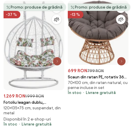
Promo: produse de grădină
Promo: produse de grădină
-37 %
-13 %
699 RON
799 RON
Scaun din ratan PE, rotativ 360
70×100 cm, din ratan natural, cu
grade, perna Gri– Relaxare
perne incluse in set
premium pentru grădina ta
În stoc
Livrare gratuită
1.269 RON
1.999 RON
Fotoliu leagan dublu,
120×135×75 cm, suspendat, din
suspendat, cu perne moi,
metal
rezistente la UV, împletitură tip
Disponibil în 2 e-shop-uri
răchită, structură metalică,
În stoc
Livrare gratuită
pentru interior și exterior,
Alb/Floral