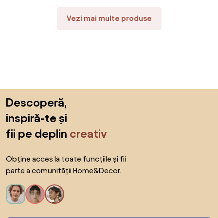
Vezi mai multe produse
Sari peste subsol, revino la începutul paginii
Descoperă,
inspiră-te și
fii pe deplin
creativ
Obține acces la toate funcțiile și fii
parte a comunității Home&Decor.