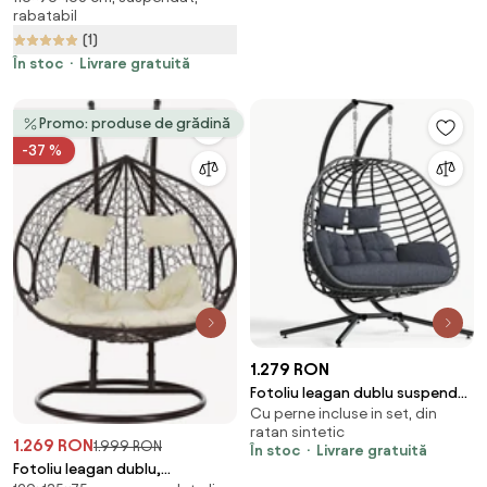
rabatabil
UV, împletitură PE ratan,
(1)
structură metalică, pentru
interior și exterior, Maro
În stoc
Livrare gratuită
Promo: produse de grădină
-37 %
1.279 RON
Fotoliu leagan dublu suspendat
Cu perne incluse in set, din
în formă de ou cu suport,
ratan sintetic
hamac pentru terasă,
1.269 RON
1.999 RON
În stoc
Livrare gratuită
balansoar pentru 2 persoane,
Fotoliu leagan dublu,
cos pliabil, cu perne detasabile,