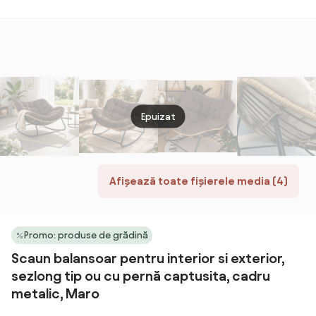
pliabil
lemn, cu
suport, hamac
rezis
umplutură din
pentru terasă,
UV, î
arcuri în formă
balansoar
PE ra
de S și pernă,
pentru 2
struc
61x78x76 cm,
persoane, cos
metal
Bej | Aosom
pliabil, cu perne
pentr
Romania
detasabile,
și ext
pentru interior,
Epuizat
Maro
gazon, grădină,
Bej
Afișează toate fișierele media (4)
Promo: produse de grădină
Scaun balansoar pentru interior si exterior,
sezlong tip ou cu pernă captusita, cadru
metalic, Maro