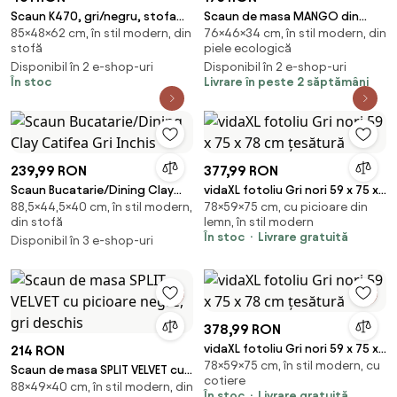
Scaun K470, gri/negru, stofa
Scaun de masa MANGO din
85×48×62 cm, în stil modern, din
76×46×34 cm, în stil modern, din
clasica/metal, 48x62x85 cm
piele ecologica cu picioare
stofă
piele ecologică
negre, gri
Disponibil în 2 e-shop-uri
Disponibil în 2 e-shop-uri
În stoc
Livrare în peste 2 săptămâni
239,99 RON
377,99 RON
Scaun Bucatarie/Dining Clay
vidaXL fotoliu Gri nori 59 x 75 x
88,5×44,5×40 cm, în stil modern,
78×59×75 cm, cu picioare din
Catifea Gri Inchis
78 cm țesătură
din stofă
lemn, în stil modern
În stoc
Livrare gratuită
Disponibil în 3 e-shop-uri
378,99 RON
vidaXL fotoliu Gri nori 59 x 75 x
214 RON
78×59×75 cm, în stil modern, cu
78 cm țesătură
Scaun de masa SPLIT VELVET cu
cotiere
88×49×40 cm, în stil modern, din
picioare negre, gri deschis
În stoc
Livrare gratuită