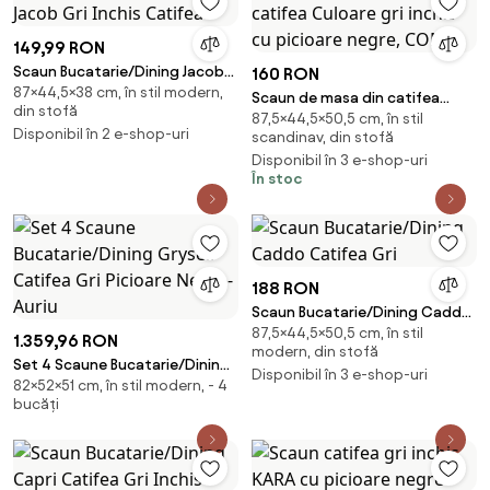
149,99 RON
Scaun Bucatarie/Dining Jacob
160 RON
87×44,5×38 cm, în stil modern,
Gri Inchis Catifea
Scaun de masa din catifea
din stofă
87,5×44,5×50,5 cm, în stil
Culoare gri inchis cu picioare
Disponibil în 2 e-shop-uri
scandinav, din stofă
negre, COMO
Disponibil în 3 e-shop-uri
În stoc
188 RON
Scaun Bucatarie/Dining Caddo
87,5×44,5×50,5 cm, în stil
Catifea Gri
1.359,96 RON
modern, din stofă
Set 4 Scaune Bucatarie/Dining
Disponibil în 3 e-shop-uri
82×52×51 cm, în stil modern, - 4
Grysell Catifea Gri Picioare
bucăți
Negre-Auriu