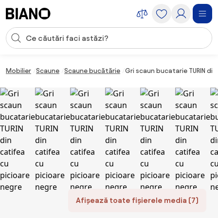
Sari peste navigare, accesează conținutul
Introducerea căutării
Sari peste conținut, mergi la subsol
Mobilier
Scaune
Scaune bucătărie
Gri scaun bucatarie TURIN din
Afișează toate fișierele media (7)