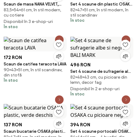
Scaun de masa NANA VELVET,
Set 4 scaune din plastic OSAKA,
83,5×54×61 cm, în stil modern,
82×47×51 cm, în stil modern, în
crem
verde deschis
cu cotiere
stil scandinav
În stoc
Disponibil în 3 e-shop-uri
În stoc
172 RON
Scaun de catifea teracota LAVA
496 RON
90×43×51 cm, în stil scandinav,
Set 4 scaune de sufragerie albe
din stofă
82×48×43 cm, cu picioare din
si negre BALI MARK
În stoc
lemn, decor fag
Disponibil în 2 e-shop-uri
În stoc
137 RON
394 RON
Scaun bucatarie OSAKA plastic,
Set 4 scaune portocalii OSAKA