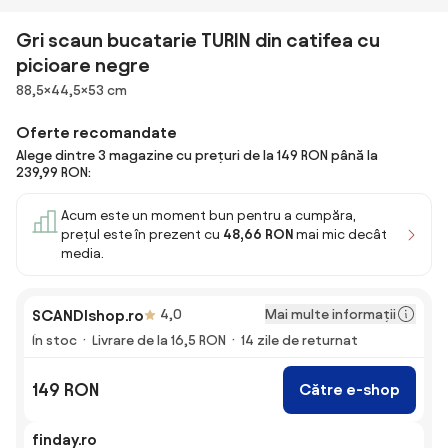
Gri scaun bucatarie TURIN din catifea cu
picioare negre
Dimensiuni
88,5×44,5×53 cm
Oferte recomandate
Alege dintre 3 magazine cu prețuri de la 149 RON până la
239,99 RON:
Acum este un moment bun pentru a cumpăra,
prețul este în prezent cu
48,66 RON
mai mic decât
media.
Mai multe informații
SCANDIshop.ro
4,0
În stoc
Livrare de la 16,5 RON
14 zile de returnat
149 RON
Către e-shop
finday.ro