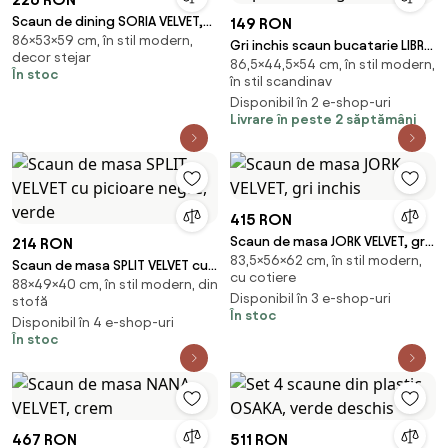
Scaun de dining SORIA VELVET,
149 RON
86×53×59 cm, în stil modern,
bej deschis
Gri inchis scaun bucatarie LIBRA
decor stejar
86,5×44,5×54 cm, în stil modern,
din catifea cu picioare negre
În stoc
în stil scandinav
Disponibil în 2 e-shop-uri
Livrare în peste 2 săptămâni
415 RON
Scaun de masa JORK VELVET, gri
214 RON
83,5×56×62 cm, în stil modern,
inchis
Scaun de masa SPLIT VELVET cu
cu cotiere
88×49×40 cm, în stil modern, din
picioare negre, verde
Disponibil în 3 e-shop-uri
stofă
În stoc
Disponibil în 4 e-shop-uri
În stoc
467 RON
511 RON