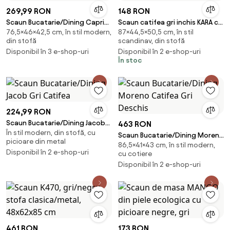
269,99 RON
148 RON
Scaun Bucatarie/Dining Capri
Scaun catifea gri inchis KARA cu
76,5×46×42,5 cm, în stil modern,
87×44,5×50,5 cm, în stil
Catifea Gri Inchis
picioare negre
din stofă
scandinav, din stofă
Disponibil în 3 e-shop-uri
Disponibil în 2 e-shop-uri
În stoc
224,99 RON
Scaun Bucatarie/Dining Jacob
463 RON
În stil modern, din stofă, cu
Gri Catifea
Scaun Bucatarie/Dining Moreno
picioare din metal
86,5×41×43 cm, în stil modern,
Catifea Gri Deschis
Disponibil în 2 e-shop-uri
cu cotiere
Disponibil în 2 e-shop-uri
461 RON
173 RON