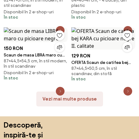
82×47×51 cm, în stil modern, în
84×46×41 cm, - 4 bucăți, din
verde deschis
cu picioare negre
stil scandinav
plastic
Disponibil în 2 e-shop-uri
Disponibil în 2 e-shop-uri
În stoc
În stoc
150 RON
Scaun de masa LIBRA maro cu
129 RON
87×44,5×54,5 cm, în stil modern,
picioare negre
OFERTA Scaun de catifea bej
în stil scandinav
87×44,5×50,5 cm, în stil
KARA cu picioare negre II.
Disponibil în 2 e-shop-uri
scandinav, din stofă
calitate
În stoc
În stoc
Vezi mai multe produse
Sari peste subsol, revino la începutul paginii
Descoperă,
inspiră-te și