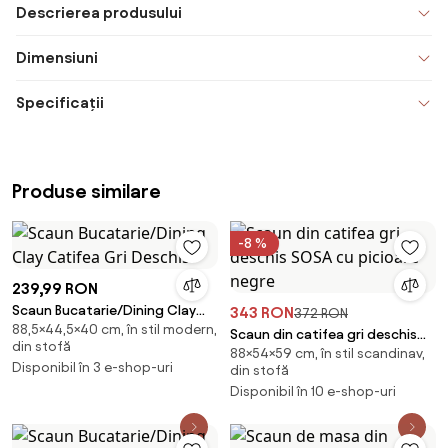
Descrierea produsului
Dimensiuni
Specificații
Produse similare
-8 %
239,99 RON
Scaun Bucatarie/Dining Clay
343 RON
372 RON
88,5×44,5×40 cm, în stil modern,
Catifea Gri Deschis
Scaun din catifea gri deschis
din stofă
88×54×59 cm, în stil scandinav,
SOSA cu picioare negre
Disponibil în 3 e-shop-uri
din stofă
Disponibil în 10 e-shop-uri