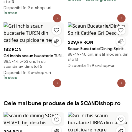
stofă
Disponibil în 9 e-shop-uri
În stoc
229,99 RON
Scaun Bucatarie/Dining Spirit
182 RON
88×49×40 cm, în stil modern, din
Catifea Gri Deschis
Gri inchis scaun bucatarie TURIN
stofă
88,5×44,5×53 cm, în stil
din catifea cu picioare negre
Disponibil în 9 e-shop-uri
scandinav, din stofă
Disponibil în 3 e-shop-uri
În stoc
Cele mai bune produse de la SCANDIshop.ro
226 RON