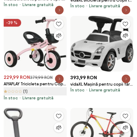
vidaXL Bicicletă pentru Copii 18
În stoc
Livrare gratuită
Inci pentru 5-7 ani Roz deschis
În stoc
Livrare gratuită
Inci pentru 5-7 ani Alb
-39 %
229,99 RON
393,99 RON
379,99 RON
AIYAPLAY Tricicleta pentru Copii
vidaXL Mașină pentru copii fără
2-5 Ani cu Scaun Reglabil,
În stoc
Livrare gratuită
pedale Alb
(1)
Bicicletă pentru Copii cu Coș,
În stoc
Livrare gratuită
70,5x53x58 cm, Roz | Aosom
Romania