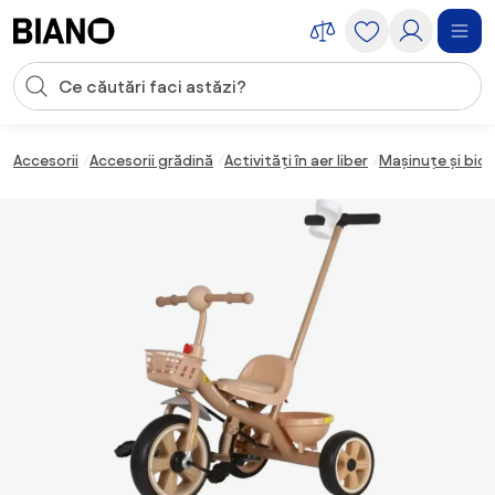
Sari peste navigare, accesează conținutul
Introducerea căutării
Sari peste conținut, mergi la subsol
Accesorii
Accesorii grădină
Activități în aer liber
Mașinuțe și bici