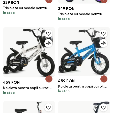
229 RON
Tricicleta cu pedale pentru
249 RON
În stoc
copii 2-5 ani, 2 cosuri
Tricicleta cu pedale pentru
depozitare, Albastru
În stoc
copii 2-5 ani, cu maner parental
detasabil, Mov
459 RON
459 RON
Bicicleta pentru copii cu roti
Bicicleta pentru copii cu roti
În stoc
ajutatoare si frane, 14 inch,
În stoc
ajutatoare si frane, 14 inch, Alb
Albastru