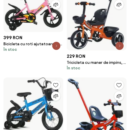
399 RON
Bicicleta cu roti ajutatoare, 2 -
În stoc
6 ani, 12", Roz, Frane, Sezut
reglabil
229 RON
Tricicleta cu maner de impins, 2
În stoc
- 6 ani, Portocaliu, Maner
detasabil