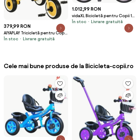
1.012,99 RON
vidaXL Bicicletă pentru Copii 18
În stoc
Livrare gratuită
Inci pentru 5-7 ani Violet
379,99 RON
AIYAPLAY Tricicletă pentru Copii
În stoc
Livrare gratuită
2-5 Ani cu Scaun Reglabil și Coș
Galben | Aosom Romania
Cele mai bune produse de la Bicicleta-copii.ro