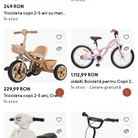
Doua cosuri pentru jucarii, Roti
249 RON
EVA
Tricicleta copii 2-5 ani cu maner
În stoc
parental detasabil, Roz
1.112,99 RON
vidaXL Bicicletă pentru Copii 20
În stoc
Livrare gratuită
Inci pentru 6-11 ani Roz deschis
229,99 RON
Tricicleta copii 2-5 ani, Crem,
În stoc
Doua cosuri pentru jucarii, Roti
EVA