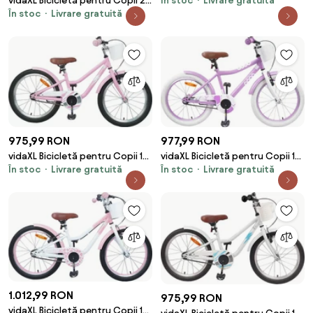
vidaXL Bicicletă pentru Copii 20
În stoc
Livrare gratuită
Inci pentru 6-11 ani Alb
În stoc
Livrare gratuită
Inci pentru 6-11 ani Negru
975,99 RON
977,99 RON
vidaXL Bicicletă pentru Copii 18
vidaXL Bicicletă pentru Copii 18
În stoc
Livrare gratuită
În stoc
Livrare gratuită
Inci pentru 5-7 ani Roz deschis
Inci pentru 5-7 ani Violet
1.012,99 RON
975,99 RON
vidaXL Bicicletă pentru Copii 18