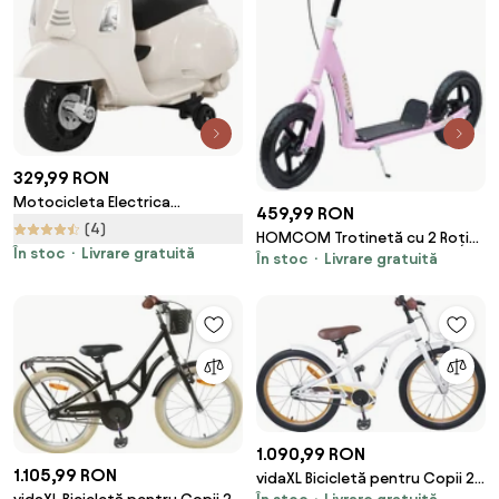
329,99 RON
Motocicleta Electrica
459,99 RON
HOMCOM pentru Copii varsta
(4)
HOMCOM Trotinetă cu 2 Roți
18-36 luni, Licenta Oficiala
În stoc
Livrare gratuită
În stoc
Livrare gratuită
pentru Copii 5-12 Ani cu Frână
Vespa Baterie 6V,
Posterioară și Ghidon Reglabil,
66.5x38x52cm | Aosom
Trotinetă din Oțel și Plastic,
Romania
120x52x80-88 cm, Roz | Aosom
Romania
1.090,99 RON
1.105,99 RON
vidaXL Bicicletă pentru Copii 20