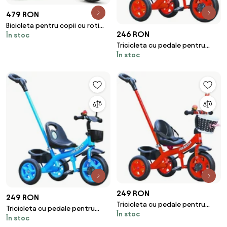
479 RON
Bicicleta pentru copii cu roti
246 RON
În stoc
ajutatoare si frane, 16 inch,
Tricicleta cu pedale pentru
Albastru
În stoc
copii 2-5 ani, Maner parental,
Rosu
249 RON
249 RON
Tricicleta cu pedale pentru
Tricicleta cu pedale pentru
În stoc
copii 2-5 ani, cu maner parental
În stoc
copii 2-5 ani, Maner parental,
detasabil, Rosu