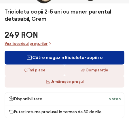
Tricicleta copii 2-5 ani cu maner parental
detasabil, Crem
249 RON
Vezi istoricul prețurilor
Către magazin Bicicleta-copii.ro
Îmi place
Comparaţie
Urmărește prețul
Disponibilitate
În stoc
Puteți returna produsul în termen de 30 de zile.