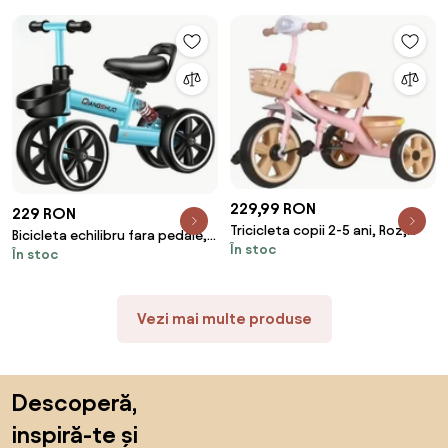
Albastru
229,99 RON
229 RON
Tricicleta copii 2-5 ani, Roz,
Bicicleta echilibru fara pedale,
În stoc
Doua cosuri pentru jucarii, Roti
În stoc
4 roti, 12", pentru copii 2-5 ani,
EVA
Albastru
Vezi mai multe produse
Sari peste subsol, revino la începutul paginii
Descoperă,
inspiră-te și