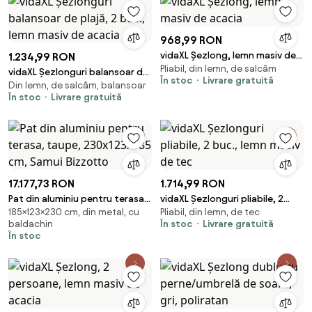
968,99 RON
vidaXL Șezlong, lemn masiv de
1.234,99 RON
Pliabil, din lemn, de salcâm
acacia
vidaXL Șezlonguri balansoar de
În stoc
Livrare gratuită
Din lemn, de salcâm, balansoar
plajă, 2 buc., lemn masiv de
În stoc
Livrare gratuită
acacia
17.177,73 RON
1.714,99 RON
Pat din aluminiu pentru terasa,
vidaXL Șezlonguri pliabile, 2
185×123×230 cm, din metal, cu
Pliabil, din lemn, de tec
taupe, 230x123x185 cm, Samui
buc., lemn masiv de tec
baldachin
În stoc
Livrare gratuită
Bizzotto
În stoc