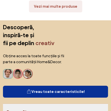
188x56x28 cm, Gri | Aosom
Romania
Vezi mai multe produse
Sari peste subsol, revino la începutul paginii
Descoperă,
inspiră-te și
fii pe deplin
creativ
Obține acces la toate funcțiile și fii
parte a comunității Home&Decor.
Vreau toate caracteristicile!