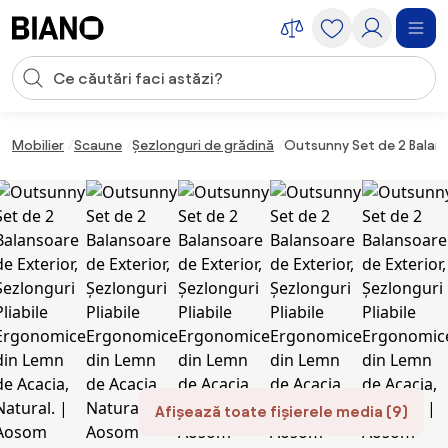
Sari peste navigare, accesează conținutul
Introducerea căutării
Sari peste conținut, mergi la subsol
Mobilier
Scaune
Șezlonguri de grădină
Outsunny Set de 2 Balanso
Afișează toate fișierele media (9)