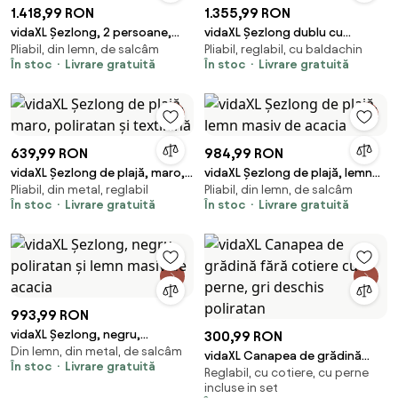
1.418,99 RON
1.355,99 RON
vidaXL Șezlong, 2 persoane,
vidaXL Șezlong dublu cu
Pliabil, din lemn, de salcâm
Pliabil, reglabil, cu baldachin
lemn masiv de acacia
perne/umbrelă de soare, gri,
În stoc
Livrare gratuită
În stoc
Livrare gratuită
poliratan
639,99 RON
984,99 RON
vidaXL Șezlong de plajă, maro,
vidaXL Șezlong de plajă, lemn
Pliabil, din metal, reglabil
Pliabil, din lemn, de salcâm
poliratan și textilenă
masiv de acacia
În stoc
Livrare gratuită
În stoc
Livrare gratuită
993,99 RON
vidaXL Șezlong, negru,
300,99 RON
Din lemn, din metal, de salcâm
poliratan și lemn masiv de
vidaXL Canapea de grădină
În stoc
Livrare gratuită
acacia
Reglabil, cu cotiere, cu perne
fără cotiere cu perne, gri
incluse in set
deschis poliratan