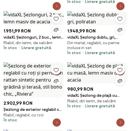
În stoc
Livrare gratuită
1.951,99 RON
1.948,99 RON
vidaXL Șezlonguri, 2 buc., lemn
vidaXL Șezlong dublu, gri,
Pliabil, din lemn, de salcâm
Din metal, reglabil, cu perne
masiv de acacia
poliratan
În stoc
Livrare gratuită
incluse in set
În stoc
Livrare gratuită
980,99 RON
vidaXL Șezlong de plajă cu
Pliabil, din lemn, de salcâm
masă, lemn masiv de acacia
2.902,99 RON
În stoc
Livrare gratuită
Șezlong de exterior reglabil cu
Pliabil, reglabil, cu roți
roți și pernă din rattan sintetic
În stoc
pentru grădină și terasă, stil
boho chic, „Riviera”