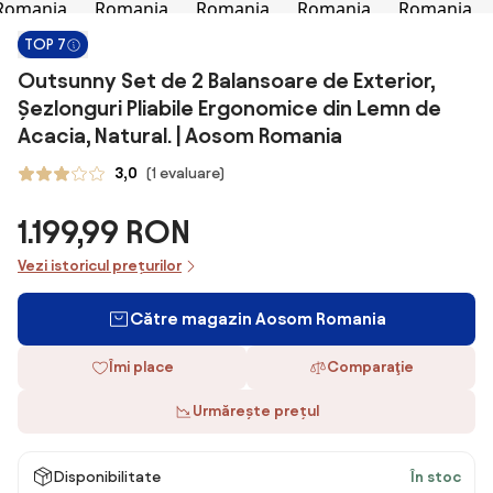
TOP 7
Outsunny Set de 2 Balansoare de Exterior,
Șezlonguri Pliabile Ergonomice din Lemn de
Acacia, Natural. | Aosom Romania
3,0
(1 evaluare)
1.199,99 RON
Vezi istoricul prețurilor
Către magazin Aosom Romania
Îmi place
Comparaţie
Urmărește prețul
Disponibilitate
În stoc