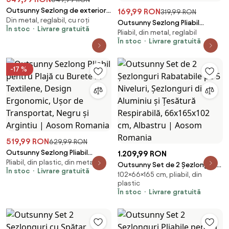
Outsunny Sezlong de exterior
169,99 RON
319,99 RON
Din metal, reglabil, cu roți
pentru gradina cu acoperis
Outsunny Sezlong Pliabil
În stoc
Livrare gratuită
parasolar, gri inchis | AOSOM
Pliabil, din metal, reglabil
pentru Grădină, Cadru Metalic
RO
În stoc
Livrare gratuită
și Țesătură Oxford Rezistentă,
Negru | Aosom Romania
-17 %
519,99 RON
629,99 RON
Outsunny Sezlong Pliabil
1.209,99 RON
Pliabil, din plastic, din metal
pentru Plajă cu Burete în
Outsunny Set de 2 Șezlonguri
În stoc
Livrare gratuită
Textilene, Design Ergonomic,
102×66×165 cm, pliabil, din
Rabatabile pe 5 Niveluri,
Ușor de Transportat, Negru și
plastic
Șezlonguri din Aluminiu și
În stoc
Livrare gratuită
Argintiu | Aosom Romania
Țesătură Respirabilă,
66x165x102 cm, Albastru |
Aosom Romania