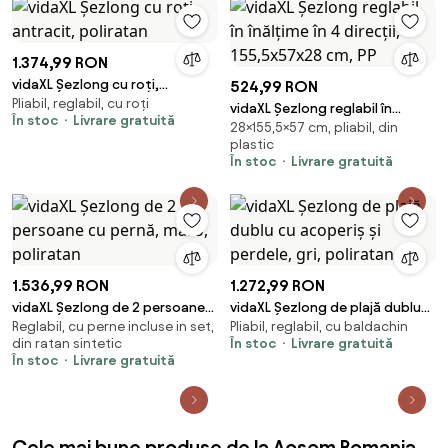
1.374,99 RON
vidaXL Șezlong cu roți,
524,99 RON
Pliabil, reglabil, cu roți
antracit, poliratan
vidaXL Șezlong reglabil în
În stoc
Livrare gratuită
28×155,5×57 cm, pliabil, din
înălțime în 4 direcții,
plastic
155,5x57x28 cm, PP
În stoc
Livrare gratuită
1.536,99 RON
1.272,99 RON
vidaXL Șezlong de 2 persoane
vidaXL Șezlong de plajă dublu
Reglabil, cu perne incluse in set,
Pliabil, reglabil, cu baldachin
cu pernă, maro, poliratan
cu acoperiș și perdele, gri,
din ratan sintetic
În stoc
Livrare gratuită
poliratan
În stoc
Livrare gratuită
Cele mai bune produse de la Aosom Romania