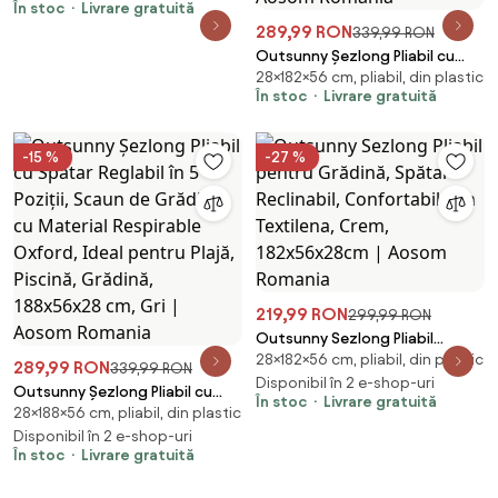
În stoc
Livrare gratuită
289,99 RON
339,99 RON
Outsunny Șezlong Pliabil cu
28×182×56 cm, pliabil, din plastic
Spătar Reglabil pe 5 Nivele și
În stoc
Livrare gratuită
Pernă, Șezlong de Grădină cu
Material Texteline, pentru Plajă,
Piscină, Grădină, 182x56x28 cm,
-15 %
-27 %
Crem | Aosom Romania
219,99 RON
299,99 RON
Outsunny Sezlong Pliabil
28×182×56 cm, pliabil, din plastic
pentru Grădină, Spătar
289,99 RON
339,99 RON
Reclinabil, Confortabil, din
Disponibil în 2 e-shop-uri
Outsunny Șezlong Pliabil cu
În stoc
Livrare gratuită
Textilena, Crem, 182x56x28cm |
28×188×56 cm, pliabil, din plastic
Spătar Reglabil în 5 Poziții,
Aosom Romania
Scaun de Grădină cu Material
Disponibil în 2 e-shop-uri
În stoc
Livrare gratuită
Respirable Oxford, Ideal pentru
Plajă, Piscină, Grădină,