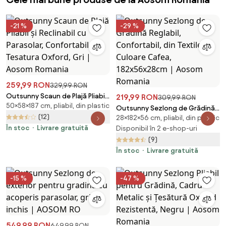
-21 %
-29 %
259,99 RON
329,99 RON
Outsunny Scaun de Plajă Pliabil
219,99 RON
309,99 RON
50×58×187 cm, pliabil, din plastic
și Reclinabil cu Parasolar,
Outsunny Sezlong de Grădină
Confortabil, în Tesatura
(12)
28×182×56 cm, pliabil, din plastic
Reglabil, Confortabil, din
Oxford, Gri | Aosom Romania
În stoc
Livrare gratuită
Textilena, Culoare Cafea,
Disponibil în 2 e-shop-uri
182x56x28cm | Aosom Romania
(9)
În stoc
Livrare gratuită
-15 %
-47 %
549,99 RON
649,99 RON