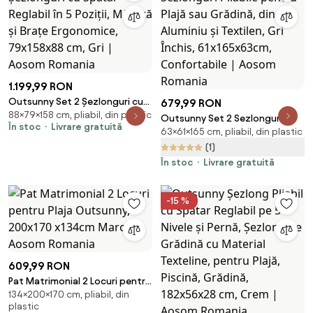
1.199,99 RON
Outsunny Set 2 Șezlonguri cu
679,99 RON
88×79×158 cm, pliabil, din plastic
Spătar Reglabil în 5 Poziții,
Outsunny Set 2 Sezlonguri
În stoc
Livrare gratuită
Măsuță și Brațe Ergonomice,
63×61×165 cm, pliabil, din plastic
Pliabile pentru Plajă sau
79x158x88 cm, Gri | Aosom
Grădină, din Aluminiu și Textilen,
(1)
Romania
Gri Închis, 61x165x63cm,
În stoc
Livrare gratuită
Confortabile | Aosom Romania
-15 %
609,99 RON
Pat Matrimonial 2 Locuri pentru
134×200×170 cm, pliabil, din
Plaja Outsunny, 200x170
plastic
x134cm Maro | Aosom Romania