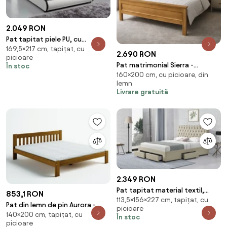
2.049 RON
Pat tapitat piele PU, cu
169,5×217 cm, tapițat, cu
iluminare LED, telecomanda,
2.690 RON
picioare
cadru lemn, suport saltea
Pat matrimonial Sierra -
În stoc
inclus, 160x200, Alb
160×200 cm, cu picioare, din
160x200 cm - din lemn masiv de
lemn
brad
Livrare gratuită
2.349 RON
Pat tapitat material textil,
853,1 RON
113,5×156×227 cm, tapițat, cu
cadru lemn, 4 sertare
Pat din lemn de pin Aurora -
picioare
depozitare, suport saltea
140×200 cm, tapițat, cu
Culoarea Stejar: Stejar 140x200
În stoc
inclus, 140x200, Bej
picioare