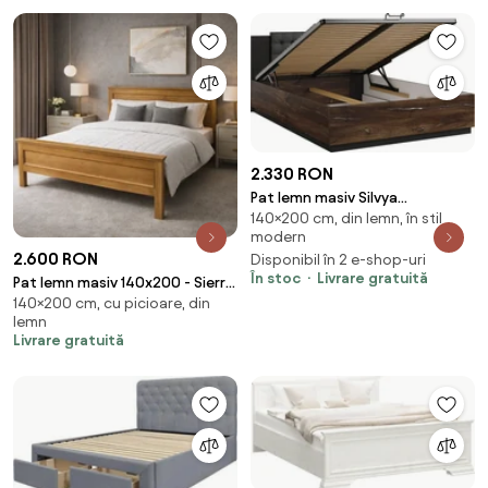
2.330 RON
Pat lemn masiv Silvya
140×200 cm, din lemn, în stil
140/160/180x200cm Stejar
modern
Fumuriu - 140x200
2.600 RON
Disponibil în 2 e-shop-uri
În stoc
Livrare gratuită
Pat lemn masiv 140x200 - Sierra
140×200 cm, cu picioare, din
(Personalizabil)
lemn
Livrare gratuită