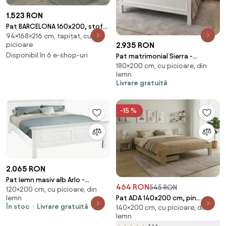
1.523 RON
Pat BARCELONA 160x200, stofa
94×168×216 cm, tapițat, cu
gri - TAP 23, cu somiera
2.935 RON
picioare
Disponibil în 6 e-shop-uri
Pat matrimonial Sierra -
180×200 cm, cu picioare, din
180x200 cm - din lemn masiv de
lemn
pin
Livrare gratuită
-15 %
2.065 RON
Pat lemn masiv alb Arlo -
464 RON
545 RON
120×200 cm, cu picioare, din
120x200
lemn
Pat ADA 140x200 cm, pin
În stoc
Livrare gratuită
140×200 cm, cu picioare, din
Saltele: Fara saltea, Somiera
lemn
pat: Cu lamele drepte