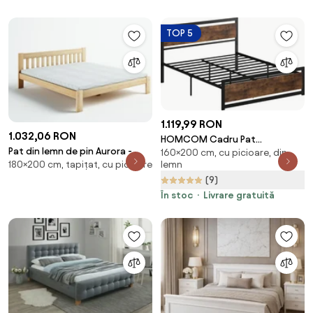
TOP 5
1.119,99 RON
1.032,06 RON
HOMCOM Cadru Pat
Pat din lemn de pin Aurora -
160×200 cm, cu picioare, din
Matrimonial din Lemn si Otel
lemn
180×200 cm, tapițat, cu picioare
Culoarea - Pin natural: Pin
160x200cm, Sipci Integrate si
natural 180x200
(9)
Tetiera in Stil Industrial, Negru
Maro Rustic
În stoc
Livrare gratuită