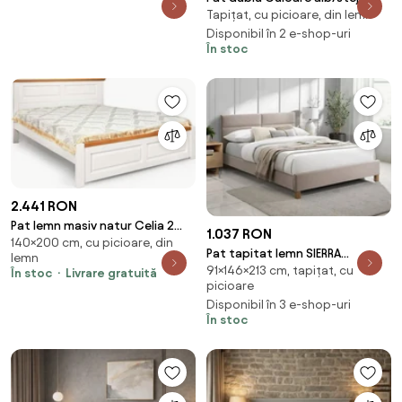
Tapițat, cu picioare, din lemn
trufa, IKAROS 160 x 200 cm
Saltele: Fara saltea, Somiera
Disponibil în 2 e-shop-uri
În stoc
pat: Fara somiera
2.441 RON
Pat lemn masiv natur Celia 2
1.037 RON
140×200 cm, cu picioare, din
Alb/ - 140x200
Pat tapitat lemn SIERRA
lemn
91×146×213 cm, tapițat, cu
140x200, stofa catifelata, bej -
În stoc
Livrare gratuită
picioare
Bluvel 28, so
Disponibil în 3 e-shop-uri
În stoc