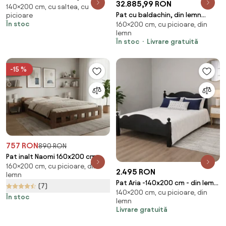
32.885,99 RON
140×200 cm, cu saltea, cu
Saltele: Cu saltele Deluxe 10
Pat cu baldachin, din lemn
picioare
cm, Somiera pat: Cu lamele
În stoc
160×200 cm, cu picioare, din
masiv de tec, 160x200 cm,
drepte
lemn
„Raja”
În stoc
Livrare gratuită
-15 %
757 RON
890 RON
Pat inalt Naomi 160x200 cm,
160×200 cm, cu picioare, din
stejar Saltele: Fara saltea,
2.495 RON
lemn
Somiera pat: Cu lamele drepte
Pat Aria -140x200 cm - din lemn
(7)
140×200 cm, cu picioare, din
masiv de brad , finisaj
În stoc
lemn
personalizabil
Livrare gratuită