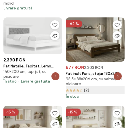
molid
inclusa
Livrare gratuită
-62 %
2.390 RON
Pat Natalie, Tapițat, Lemn
877 RON
2.303 RON
140×200 cm, tapițat, cu
Masiv, Alb 140x200 Silver
Pat inalt Paris, stejar 180x200
picioare
98,5×188×206 cm, cu saltea, cu
cm Saltele: Fara saltea, Somiera
În stoc
Livrare gratuită
picioare
pat: Cu lamele curbate
(2)
În stoc
-15 %
-15 %