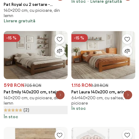
În stoc
Livrare gratuită
Pat Royal cu 2 sertare -
140×200 cm, cu picioare, din
140x200 cm - din lemn masiv de
lemn
brad
Livrare gratuită
-15 %
-15 %
598 RON
1.116 RON
705 RON
1.311 RON
Pat Emily 140x200 cm, stejar
Pat Laura 140x200 cm, arin
140×200 cm, cu picioare, din
64×140×200 cm, cu saltea, cu
Saltele: Fara saltea, Somiera
Saltele: Cu saltele Deluxe 10
lemn
picioare
pat: Cu lamele curbate
cm, Somiera pat: Cu lamele
În stoc
(2)
drepte
În stoc