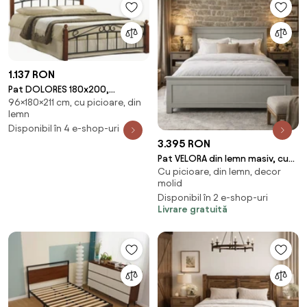
1.137 RON
Pat DOLORES 180x200,
96×180×211 cm, cu picioare, din
nuc/negru, metal/lemn, cu
lemn
somiera
Disponibil în 4 e-shop-uri
3.395 RON
Pat VELORA din lemn masiv, cu
Cu picioare, din lemn, decor
sertare integrate si somiera
molid
inclusa
Disponibil în 2 e-shop-uri
Livrare gratuită