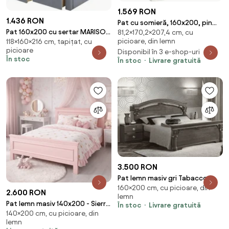
1.569 RON
1.436 RON
Pat cu somieră, 160x200, pin
Pat 160x200 cu sertar MARISOL,
81,2×170,2×207,4 cm, cu
andersen, IRINA
picioare, din lemn
118×160×216 cm, tapițat, cu
stofa catifelata gri, cu somiera
picioare
Disponibil în 3 e-shop-uri
În stoc
În stoc
Livrare gratuită
3.500 RON
Pat lemn masiv gri Tabacco
160×200 cm, cu picioare, din
Lucios 160x200cm
2.600 RON
lemn
Pat lemn masiv 140x200 - Sierra
În stoc
Livrare gratuită
140×200 cm, cu picioare, din
(Personalizabil)
lemn