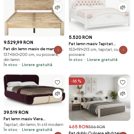
5.520 RON
9.529,99 RON
Pat lemn masiv Tapițat
Pat din lemn masiv de mango,
153×191×213 cm, tapițat, cu
Elizabeth 180x200cm - Cu
picioare
137×160×200 cm, cu picioare,
160x200 cm, „Dharma”
somiera
În stoc
Livrare gratuită
din lemn
În stoc
Livrare gratuită
-16 %
39.519 RON
Pat lemn masiv Viera
Tapițat, din lemn, în stil modern
Personalizabil - 200x200
465 RON
556 RON
În stoc
Livrare gratuită
Pat dublu Culoare alb/stejar