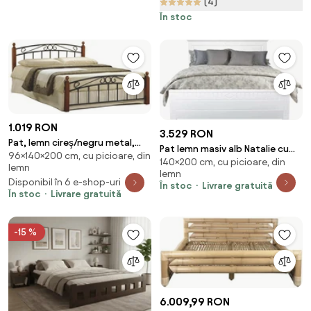
(4)
În stoc
1.019 RON
3.529 RON
Pat, lemn cireş/negru metal,
Pat lemn masiv alb Natalie cu
96×140×200 cm, cu picioare, din
140x200, DOLORES
140×200 cm, cu picioare, din
Sertar - 140x200
lemn
lemn
Disponibil în 6 e-shop-uri
În stoc
Livrare gratuită
În stoc
Livrare gratuită
-15 %
6.009,99 RON