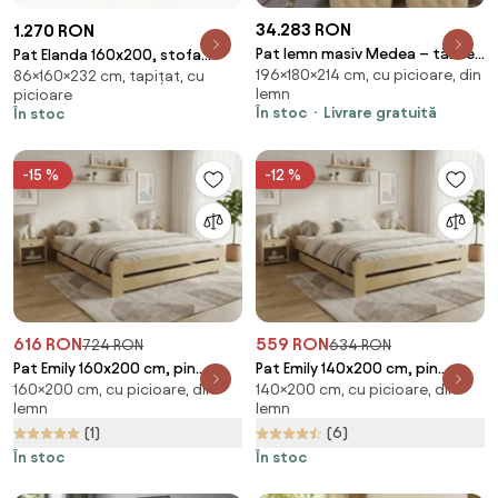
34.283 RON
1.270 RON
Pat lemn masiv Medea – tăblie
Pat Elanda 160x200, stofa
196×180×214 cm, cu picioare, din
capitonată 160/180x200 cm -
86×160×232 cm, tapițat, cu
clasica gri deschis, cu somiera
lemn
picioare
180x200
În stoc
Livrare gratuită
În stoc
-15 %
-12 %
616 RON
559 RON
724 RON
634 RON
Pat Emily 160x200 cm, pin
Pat Emily 140x200 cm, pin
160×200 cm, cu picioare, din
140×200 cm, cu picioare, din
Saltele: Fara saltea, Somiera
Saltele: Fara saltea, Somiera
lemn
lemn
pat: Cu lamele curbate
pat: Cu lamele drepte
(1)
(6)
În stoc
În stoc