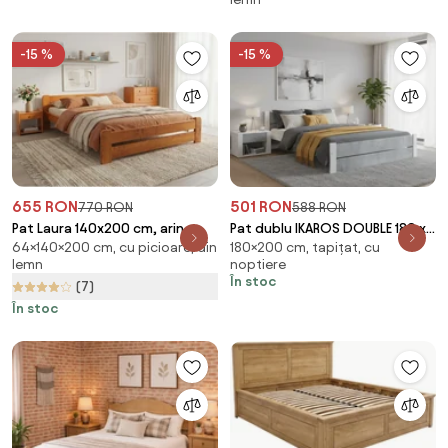
-15 %
-15 %
655 RON
501 RON
770 RON
588 RON
Pat Laura 140x200 cm, arin
Pat dublu IKAROS DOUBLE 180 x
64×140×200 cm, cu picioare, din
180×200 cm, tapițat, cu
Saltele: Fara saltea, Somiera
200 cm, beton/alba Saltele:
lemn
noptiere
pat: Cu lamele drepte
Fara saltea, Somiera pat: Fara
În stoc
(7)
somiera
În stoc