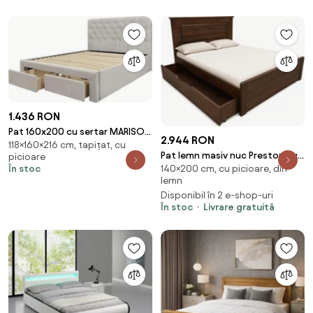
1.436 RON
Pat 160x200 cu sertar MARISOL,
2.944 RON
118×160×216 cm, tapițat, cu
stofa catifelata bej, cu
Pat lemn masiv nuc Preston cu
picioare
somiera
În stoc
140×200 cm, cu picioare, din
Sertar - 140x200
lemn
Disponibil în 2 e-shop-uri
În stoc
Livrare gratuită