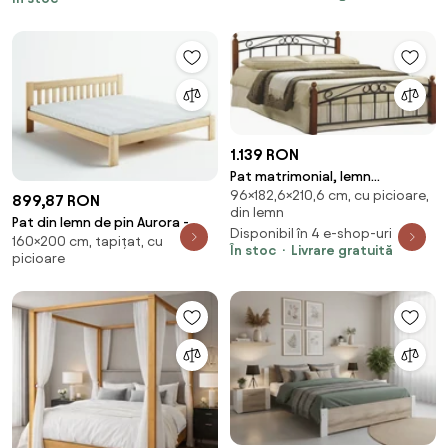
1.139 RON
Pat matrimonial, lemn
96×182,6×210,6 cm, cu picioare,
cireş/metal negru, 180x200,
899,87 RON
din lemn
DOLORES
Pat din lemn de pin Aurora -
Disponibil în 4 e-shop-uri
160×200 cm, tapițat, cu
Culoarea - Pin natural: Pin
În stoc
Livrare gratuită
picioare
natural 160x200