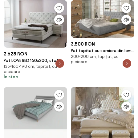
3.500 RON
Pat tapitat cu somiera din lemn
2.628 RON
200×200 cm, tapițat, cu
si spatiu pentru depozitare,
Pat LOVE BED 160x200, stofa
picioare
200x200 cm, Milano L201, Eltap
135×160×190 cm, tapițat, cu
catifelata crem - Luna 01, cu
(Culoare: Gri inchis / Jasmine
picioare
somiera si s
96)
În stoc