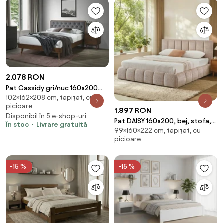
2.078 RON
Pat Cassidy gri/nuc 160x200
102×162×208 cm, tapițat, cu
cm
picioare
1.897 RON
Disponibil în 5 e-shop-uri
Pat DAISY 160x200, bej, stofa,
În stoc
Livrare gratuită
99×160×222 cm, tapițat, cu
cu somiera
picioare
-15 %
-15 %