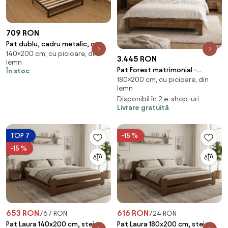
709 RON
Pat dublu, cadru metalic, cu
140×200 cm, cu picioare, din
tăblii efect lemn de nuc, Negru
3.445 RON
lemn
Pat Forest matrimonial -
În stoc
180×200 cm, cu picioare, din
180x200 cm - din lemn masiv de
lemn
brad
Disponibil în 2 e-shop-uri
Livrare gratuită
TOP 7
-15 %
-15 %
653 RON
616 RON
767 RON
724 RON
Pat Laura 140x200 cm, stejar
Pat Laura 180x200 cm, stejar