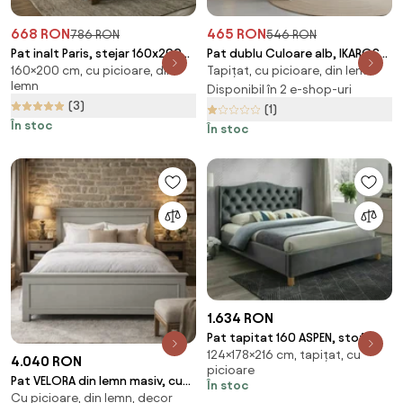
668 RON
465 RON
786 RON
546 RON
Pat inalt Paris, stejar 160x200
Pat dublu Culoare alb, IKAROS
160×200 cm, cu picioare, din
Tapițat, cu picioare, din lemn
cm Saltele: Fara saltea, Somiera
160 x 200 cm Saltele: Fara
lemn
pat: Fara somiera
saltea, Somiera pat: Fara
Disponibil în 2 e-shop-uri
(3)
somiera
(1)
În stoc
În stoc
1.634 RON
Pat tapitat 160 ASPEN, stofa
124×178×216 cm, tapițat, cu
catifelata gri - BLUVEL 14, cu
4.040 RON
picioare
somiera
Pat VELORA din lemn masiv, cu
În stoc
Cu picioare, din lemn, decor
sertare integrate si somiera