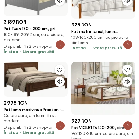
3.189 RON
925 RON
Pat Tuan 180 x 200 cm, gri
Pat matrimonial, lemn
100×189×209,2 cm, cu picioare,
108×160×200 cm, cu picioare,
arin/metal argintiu, 160x200,
din lemn
din lemn
MIRELA
Disponibil în 2 e-shop-uri
În stoc
Livrare gratuită
În stoc
Livrare gratuită
2.995 RON
Pat lemn masiv nuc Preston -
Cu picioare, din lemn, în stil
180x200
929 RON
modern
Disponibil în 2 e-shop-uri
Pat VIOLETTA 120x200, cires
În stoc
Livrare gratuită
96×120×210 cm, cu picioare, din
antic/negru, lemn, cu somiera
lemn