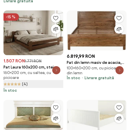
Livrare gratuită
-15 %
6.819,99 RON
1.507 RON
1.771 RON
Pat din lemn masiv de acacia,
Pat Laura 160x200 cm, stejar
100×160×200 cm, cu picioare,
160x200 cm, "Lombok"
160×200 cm, cu saltea, cu
din lemn
Saltele: Cu saltele Sommera 18
picioare
În stoc
Livrare gratuită
cm, Somiera pat: Cu lamele
(4)
drepte
În stoc