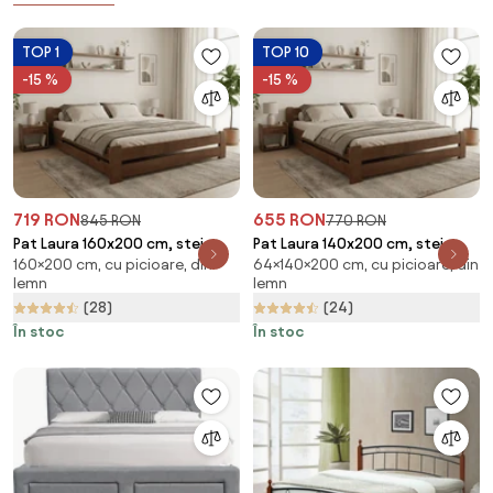
TOP 1
TOP 10
-15 %
-15 %
719 RON
655 RON
845 RON
770 RON
Pat Laura 160x200 cm, stejar
Pat Laura 140x200 cm, stejar
160×200 cm, cu picioare, din
64×140×200 cm, cu picioare, din
Saltele: Fara saltea, Somiera
Saltele: Fara saltea, Somiera
lemn
lemn
pat: Cu lamele drepte
pat: Cu lamele drepte
(28)
(24)
În stoc
În stoc