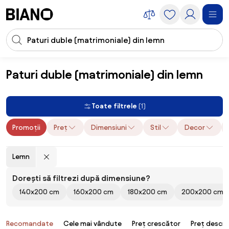
Sari peste navigare, accesează conținutul
Introducerea căutării
Sari peste conținut, mergi la subsol
Paturi duble (matrimoniale) din lemn
Mobilier
Paturi
Paturi duble (matrimoniale)
Paturi duble (matrimo
Toate filtrele
(1)
Promoții
Preț
Dimensiuni
Stil
Decor
Lemn
Dorești să filtrezi după dimensiune?
140x200 cm
160x200 cm
180x200 cm
200x200 cm
Produse
Recomandate
Cele mai vândute
Preț crescător
Preț descr