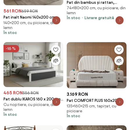
Pat din bambus și rattan,
74×180×200 cm, cu picioare, din
180x200 cm, „Bali”
561 RON
659 RON
lemn
Pat inalt Naomi 140x200 cm,
În stoc
Livrare gratuită
140×200 cm, cu picioare, din
nuc Saltele: Fara saltea,
lemn
Somiera pat: Fara somiera
În stoc
-16 %
465 RON
556 RON
3.169 RON
Pat dublu IKAROS 160 x 200 cm,
Pat COMFORT PLUS 160x200,
Cu noptiere, cu picioare, din
antracit/alb Saltele: Fara
135×160×215 cm, tapițat, cu
stofa crem - Troya 01, cu
lemn
saltea, Somiera pat: Fara
picioare
somiera si spatiu
În stoc
În stoc
somiera