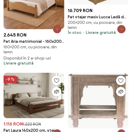
16.709 RON
Pat stejar masiv Lucca Ladă de
200×200 cm, cu picioare, din
Depozitare - 200x200
lemn
În stoc
Livrare gratuită
2.645 RON
Pat Aria matrimonial - 160x200
160×200 cm, cu picioare, din
cm - din lemn masiv de brad ,
lemn
culoare personalizabila
Disponibil în 2 e-shop-uri
Livrare gratuită
-9 %
1.116 RON
1.222 RON
Pat Laura 140x200 cm, stejar