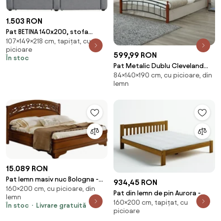
1.503 RON
Pat BETINA 140x200, stofa
107×149×218 cm, tapițat, cu
clasica gri deschis, cu somiera
picioare
si spatiu de
599,99 RON
În stoc
Pat Metalic Dublu Cleveland
84×140×190 cm, cu picioare, din
Nuc 140x190 Cm
lemn
15.089 RON
Pat lemn masiv nuc Bologna -
934,45 RON
160×200 cm, cu picioare, din
160 x 200 cm, Da
Pat din lemn de pin Aurora -
lemn
160×200 cm, tapițat, cu
Culoarea Stejar: Stejar 160x200
În stoc
Livrare gratuită
picioare