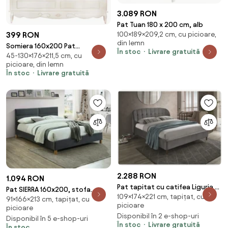
3.089 RON
Pat Tuan 180 x 200 cm, alb
100×189×209,2 cm, cu picioare,
399 RON
din lemn
Somiera 160x200 Pat
În stoc
Livrare gratuită
45-130×176×211,5 cm, cu
Casandra, Lemn Masiv, Alb
picioare, din lemn
Antic
În stoc
Livrare gratuită
2.288 RON
1.094 RON
Pat tapitat cu catifea Liguria -
Pat SIERRA 160x200, stofa
109×174×221 cm, tapițat, cu
Gri - 160x200
91×166×213 cm, tapițat, cu
catifelata gri - Tap. 150,
picioare
picioare
somiera inclusa
Disponibil în 2 e-shop-uri
Disponibil în 5 e-shop-uri
În stoc
Livrare gratuită
În stoc