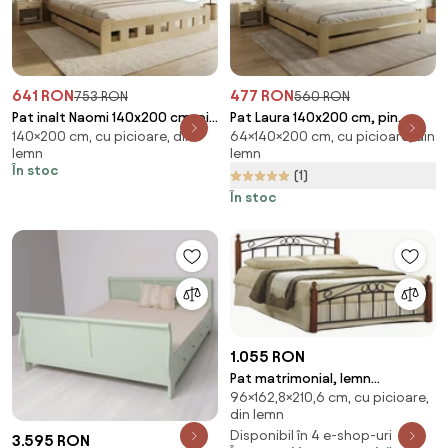
641 RON
477 RON
753 RON
560 RON
Pat inalt Naomi 140x200 cm, pin
Pat Laura 140x200 cm, pin
140×200 cm, cu picioare, din
64×140×200 cm, cu picioare, din
Saltele: Fara saltea, Somiera
Saltele: Fara saltea, Somiera
lemn
lemn
pat: Cu lamele curbate
pat: Fara somiera
În stoc
(1)
În stoc
1.055 RON
Pat matrimonial, lemn
96×162,8×210,6 cm, cu picioare,
cireş/metal negru, 160x200,
din lemn
DOLORES
Disponibil în 4 e-shop-uri
3.595 RON