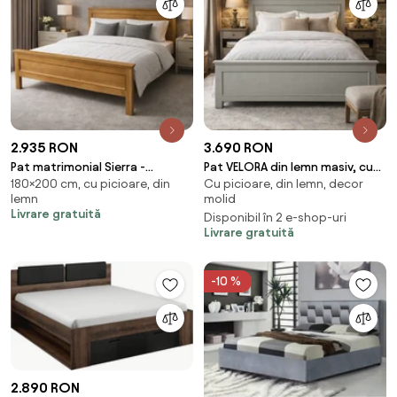
2.935 RON
3.690 RON
Pat matrimonial Sierra -
Pat VELORA din lemn masiv, cu
180×200 cm, cu picioare, din
Cu picioare, din lemn, decor
180x200 cm - din lemn masiv de
sertare integrate si somiera
lemn
molid
pin
inclusa
Livrare gratuită
Disponibil în 2 e-shop-uri
Livrare gratuită
-10 %
2.890 RON