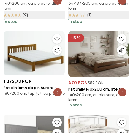
140×200 cm, cu picioare, din
64×187×205 cm, cu picioare, din
Saltele: Fara saltea, Somiera
Saltele: Fara saltea, Somiera
lemn
lemn
pat: Cu lamele curbate
pat: Fara somiera
(9)
(1)
În stoc
În stoc
-15 %
1.072,73 RON
470 RON
552 RON
Pat din lemn de pin Aurora -
Pat Emily 140x200 cm, stejar
180×200 cm, tapițat, cu picioare
Culoarea Stejar: Stejar 180x200
140×200 cm, cu picioare, din
Saltele: Fara saltea, Somiera
lemn
pat: Fara somiera
În stoc