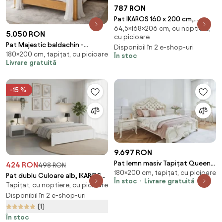
787 RON
Pat IKAROS 160 x 200 cm,
64,5×168×206 cm, cu noptiere,
alb/stejar sonoma Saltea: fara
5.050 RON
cu picioare
saltea, Somiera: cu somiera din
Pat Majestic baldachin -
Disponibil în 2 e-shop-uri
lamele
180×200 cm, tapițat, cu picioare
180x200 cm - din lemn masiv de
În stoc
Livrare gratuită
brad - culoare personalizabila
-15 %
9.697 RON
Pat lemn masiv Tapițat Queen
424 RON
498 RON
180×200 cm, tapițat, cu picioare
Paris 180x200cm Ecru/
Pat dublu Culoare alb, IKAROS
În stoc
Livrare gratuită
Șampanie - Cu somieră
Tapițat, cu noptiere, cu picioare
140 x 200 cm Saltele: Fara
saltea, Somiera pat: Fara
Disponibil în 2 e-shop-uri
somiera
(1)
În stoc