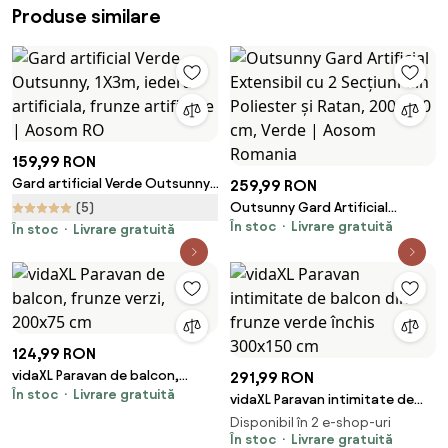
Produse similare
159,99 RON
Gard artificial Verde Outsunny,
259,99 RON
1X3m, iedera artificiala, frunze
(5)
Outsunny Gard Artificial
artificiale | Aosom RO
În stoc
Livrare gratuită
Extensibil cu 2 Secțiuni din
În stoc
Livrare gratuită
Poliester și Ratan, 200x100 cm,
Verde | Aosom Romania
124,99 RON
vidaXL Paravan de balcon,
291,99 RON
În stoc
Livrare gratuită
frunze verzi, 200x75 cm
vidaXL Paravan intimitate de
balcon din frunze verde închis
Disponibil în 2 e-shop-uri
300x150 cm
În stoc
Livrare gratuită