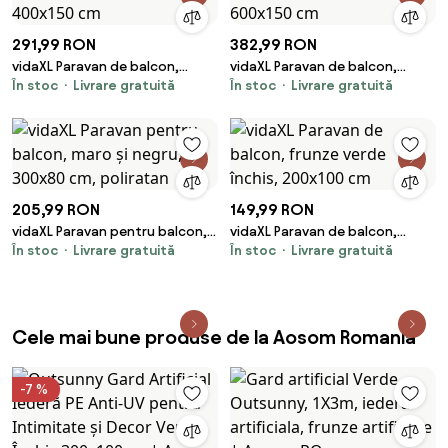
291,99 RON
382,99 RON
vidaXL Paravan de balcon,
vidaXL Paravan de balcon,
În stoc
Livrare gratuită
În stoc
Livrare gratuită
frunze verzi, 400x150 cm
frunze verzi, 600x150 cm
205,99 RON
149,99 RON
vidaXL Paravan pentru balcon,
vidaXL Paravan de balcon,
În stoc
Livrare gratuită
În stoc
Livrare gratuită
maro și negru, 300x80 cm,
frunze verde închis, 200x100
poliratan
cm
Cele mai bune produse de la Aosom Romania
-7 %