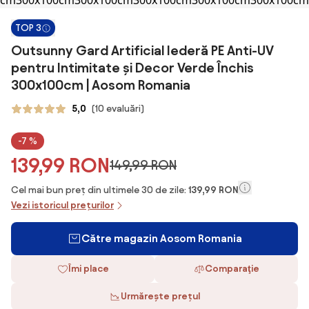
TOP 3
Outsunny Gard Artificial Iederă PE Anti-UV
pentru Intimitate și Decor Verde Închis
300x100cm | Aosom Romania
5,0
(10 evaluări)
-7 %
139,99 RON
149,99 RON
Cel mai bun preț din ultimele 30 de zile:
139,99 RON
Vezi istoricul prețurilor
Către magazin Aosom Romania
Îmi place
Comparaţie
Urmărește prețul