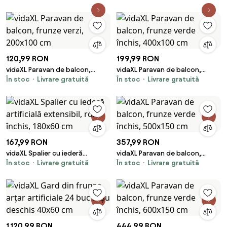
120,99 RON
199,99 RON
vidaXL Paravan de balcon,
vidaXL Paravan de balcon,
În stoc
Livrare gratuită
În stoc
Livrare gratuită
frunze verzi, 200x100 cm
frunze verde închis, 400x100
cm
167,99 RON
357,99 RON
vidaXL Spalier cu iederă
vidaXL Paravan de balcon,
În stoc
Livrare gratuită
În stoc
Livrare gratuită
artificială extensibil, roz închis,
frunze verde închis, 500x150
180x60 cm
cm
1.120,99 RON
444,99 RON