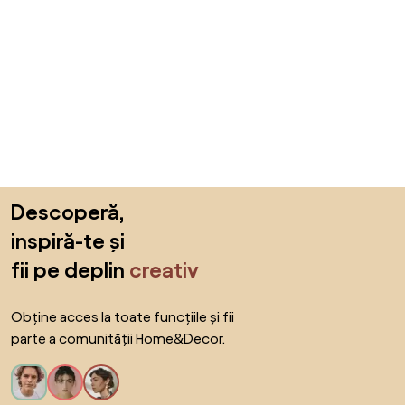
Sari peste subsol, revino la începutul paginii
Descoperă,
inspiră-te și
fii pe deplin
creativ
Obține acces la toate funcțiile și fii
parte a comunității Home&Decor.