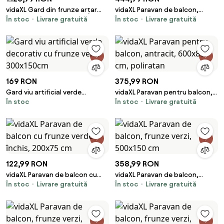
vidaXL Gard din frunze arțar
vidaXL Paravan de balcon,
În stoc
Livrare gratuită
În stoc
Livrare gratuită
artificiale 24 buc roșu deschis
frunze verde închis, 600x150
40x60 cm
cm
169 RON
375,99 RON
Gard viu artificial verde
vidaXL Paravan pentru balcon,
În stoc
În stoc
Livrare gratuită
decorativ cu frunze verzi
antracit, 600x80 cm, poliratan
300x150cm
122,99 RON
358,99 RON
vidaXL Paravan de balcon cu
vidaXL Paravan de balcon,
În stoc
Livrare gratuită
În stoc
Livrare gratuită
frunze verde închis, 200x75 cm
frunze verzi, 500x150 cm