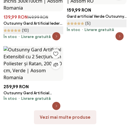
159,99 RON
Gard artificial Verde Outsunny,
139,99 RON
149,99 RON
1X3m, iedera artificiala, frunze
Outsunny Gard Artificial Iederă
(5)
artificiale | Aosom RO
PE Anti-UV pentru Intimitate și
În stoc
Livrare gratuită
(10)
Decor Verde Închis 300x100cm |
În stoc
Livrare gratuită
Aosom Romania
259,99 RON
Outsunny Gard Artificial
În stoc
Livrare gratuită
Extensibil cu 2 Secțiuni din
Poliester și Ratan, 200x100 cm,
Verde | Aosom Romania
Vezi mai multe produse