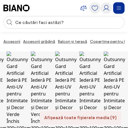
Sari peste navigare, accesează conținutul
Introducerea căutării
Sari peste conținut, mergi la subsol
Accesorii
Accesorii grădină
Balcon și terasă
Copertine pentru b
Afișează toate fișierele media (9)