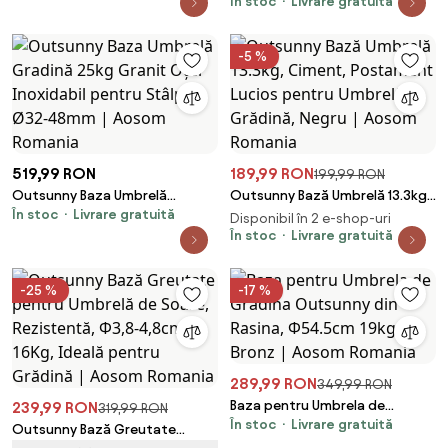
În stoc
Livrare gratuită
Rotundă din Plastic Rezistent
30kg, Ø55x14cm, Ideală pentru
Stabilitate, Ușor de Mutat,
-5 %
Negru | Aosom Romania
519,99 RON
189,99 RON
199,99 RON
Outsunny Baza Umbrelă
Outsunny Bază Umbrelă 13.3kg,
În stoc
Livrare gratuită
Gradină 25kg Granit Oțel
Ciment, Postament Lucios
Disponibil în 2 e-shop-uri
Inoxidabil pentru Stâlpi Ø32-
pentru Umbrelă Grădină, Negru
În stoc
Livrare gratuită
48mm | Aosom Romania
| Aosom Romania
-25 %
-17 %
289,99 RON
349,99 RON
Baza pentru Umbrela de
239,99 RON
319,99 RON
În stoc
Livrare gratuită
Gradina Outsunny din Rasina,
Outsunny Bază Greutate
Φ54.5cm 19kg, Bronz | Aosom