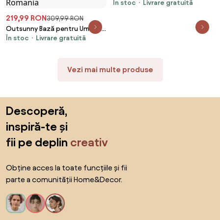
În stoc
Livrare gratuită
Umbrelă, Plastic, 25kg, pentru
Stâlpi 35/38/48mm, Bronz |
219,99 RON
309,99 RON
Aosom Romania
Outsunny Bază pentru Umbrelă
În stoc
Livrare gratuită
de Soare, din Plastic Rezistent,
15kg, Compatibilă cu Stâlpi de
Ф35-38-48mm, Negru,
Ф49x32cm | Aosom Romania
Vezi mai multe produse
Sari peste subsol, revino la începutul paginii
Descoperă,
inspiră-te și
fii pe deplin
creativ
Obține acces la toate funcțiile și fii
parte a comunității Home&Decor.