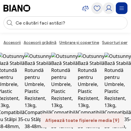
Sari peste navigare, accesează conținutul
Introducerea căutării
Sari peste conținut, mergi la subsol
Accesorii
Accesorii grădină
Umbrare și copertine
Suporturi pent
Afișează toate fișierele media (9)