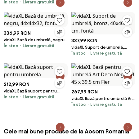
În stoc
Livrare gratuită
Rotundă din Plastic Rezistent
30kg, Ø55x14cm, Ideală pentru
Stabilitate, Ușor de Mutat,
Negru | Aosom Romania
336,99 RON
vidaXL Bază de umbrelă, negru,
337,99 RON
În stoc
Livrare gratuită
44x44x32, fontă
vidaXL Suport de umbrelă,
În stoc
Livrare gratuită
bronz, 40x40x32 cm, fontă
212,99 RON
vidaXL Bază suport pentru
267,99 RON
În stoc
Livrare gratuită
umbrelă
vidaXL Bază pentru umbrelă Art
În stoc
Livrare gratuită
Deco Negru Ø 45 x 39,5 cm Fier
Cele mai bune produse de la Aosom Romania