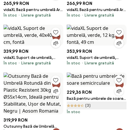
265,99 RON
266,99 RON
vidaXL Bază pentru umbrelă Art
vidaXL Bază pentru umbrelă Art
În stoc
Livrare gratuită
În stoc
Livrare gratuită
Deco Negru Ø 45 x 39,5 cm Fier
Deco Negru Ø 45 x 39,5 cm Fier
339,99 RON
353,99 RON
vidaXL Suport de umbrelă,
vidaXL Suport de umbrelă,
În stoc
Livrare gratuită
În stoc
Livrare gratuită
verde, 40x40x32 cm, fontă
verde, 12 kg, fontă, 49 cm
229,36 RON
Bază pentru umbrele de soare
semicirculare
(3)
În stoc
319,99 RON
Outsunny Bază de Umbrelă