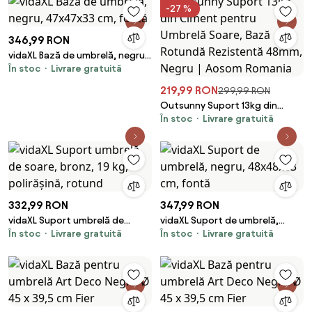
-27 %
346,99 RON
vidaXL Bază de umbrelă, negru,
În stoc
Livrare gratuită
47x47x33 cm, fontă
219,99 RON
299,99 RON
Outsunny Suport 13kg din
În stoc
Livrare gratuită
Ciment pentru Umbrelă Soare,
Bază Rotundă Rezistentă
48mm, Negru | Aosom Romania
332,99 RON
347,99 RON
vidaXL Suport umbrelă de
vidaXL Suport de umbrelă,
În stoc
Livrare gratuită
În stoc
Livrare gratuită
soare, bronz, 19 kg, polirășină,
negru, 48x48x33 cm, fontă
rotund