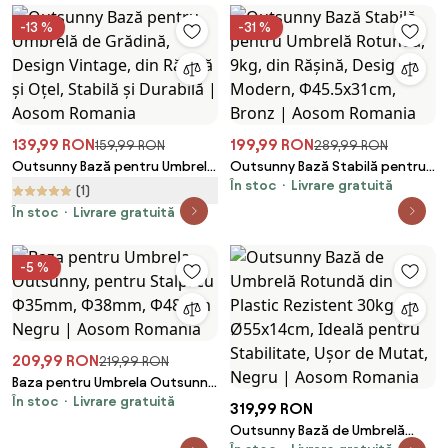
-13 %
-31 %
139,99 RON
199,99 RON
159,99 RON
289,99 RON
Outsunny Bază pentru Umbrelă
Outsunny Bază Stabilă pentru
În stoc
Livrare gratuită
de Grădină, Design Vintage, din
Umbrelă Rotundă, 9kg, din
(1)
Rășină și Oțel, Stabilă și
Rășină, Design Modern,
În stoc
Livrare gratuită
Durabilă | Aosom Romania
Φ45.5x31cm, Bronz | Aosom
Romania
-5 %
209,99 RON
219,99 RON
Baza pentru Umbrela Outsunny,
În stoc
Livrare gratuită
pentru Stalpi cu Φ35mm,
319,99 RON
Φ38mm, Φ48mm Negru | Aosom
Outsunny Bază de Umbrelă
Romania