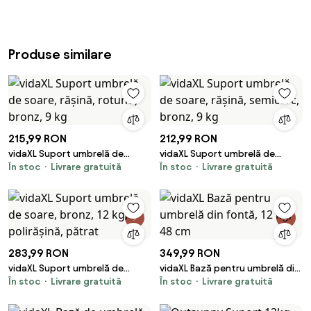
Produse similare
215,99 RON
212,99 RON
vidaXL Suport umbrelă de
vidaXL Suport umbrelă de
În stoc
Livrare gratuită
În stoc
Livrare gratuită
soare, rășină, rotund, bronz, 9
soare, rășină, semicerc, bronz,
kg
9 kg
283,99 RON
349,99 RON
vidaXL Suport umbrelă de
vidaXL Bază pentru umbrelă din
În stoc
Livrare gratuită
În stoc
Livrare gratuită
soare, bronz, 12 kg, polirășină,
fontă, 12 kg, 48 cm
pătrat