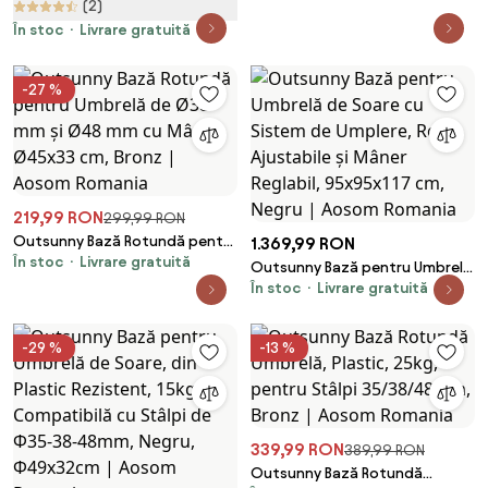
pentru Umbrelă de Soare,
(2)
Romania
Rezistentă, Φ3,8-4,8cm, 16Kg,
În stoc
Livrare gratuită
Ideală pentru Grădină | Aosom
Romania
-27 %
219,99 RON
299,99 RON
Outsunny Bază Rotundă pentru
1.369,99 RON
În stoc
Livrare gratuită
Umbrelă de Ø38 mm și Ø48 mm
Outsunny Bază pentru Umbrelă
cu Mâner, Ø45x33 cm, Bronz |
În stoc
Livrare gratuită
de Soare cu Sistem de Umplere,
Aosom Romania
Roți Ajustabile și Mâner
Reglabil, 95x95x117 cm, Negru |
-29 %
-13 %
Aosom Romania
339,99 RON
389,99 RON
Outsunny Bază Rotundă