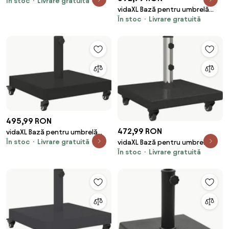
În stoc
Livrare gratuită
stâlpi Ø32/38/48 mm, 18 kg,
vidaXL Bază pentru umbrelă
pătrat
În stoc
Livrare gratuită
Negru Ø 45 x 37.5 cm Granit
495,99 RON
472,99 RON
vidaXL Bază pentru umbrelă
În stoc
Livrare gratuită
Negru 45 x 45 x 31,5 cm
vidaXL Bază pentru umbrelă
În stoc
Livrare gratuită
Negru 45 x 45 x 45 cm Granit