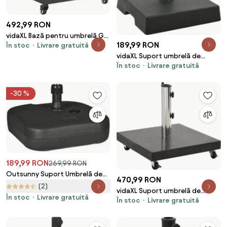
492,99 RON
vidaXL Bază pentru umbrelă Gri
189,99 RON
În stoc
Livrare gratuită
închis 45 x 45 x 31,5 cm
vidaXL Suport umbrelă de
În stoc
Livrare gratuită
soare, negru, 8 kg, polirășină,
pătrat
-30 %
189,99 RON
269,99 RON
Outsunny Suport Umbrelă de
470,99 RON
Grădină cu Bază de Umplere
(2)
vidaXL Suport umbrelă de
Apă/Nisip HDPE Rezistent la
În stoc
Livrare gratuită
În stoc
Livrare gratuită
soare, negru, 30 kg, granit,
Intemperii 46x45x26cm Negru |
pătrat
Aosom Romania