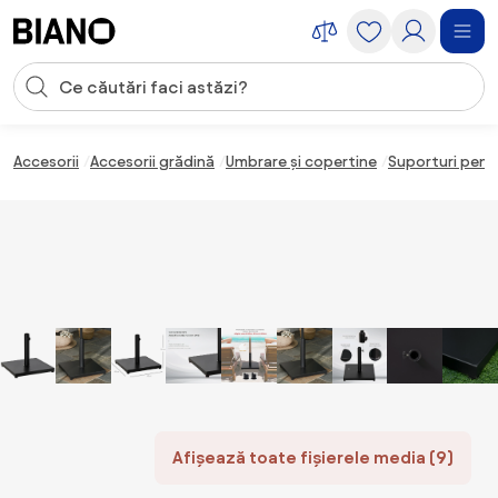
Sari peste navigare, accesează conținutul
Introducerea căutării
Sari peste conținut, mergi la subsol
Accesorii
Accesorii grădină
Umbrare și copertine
Suporturi pent
Afișează toate fișierele media (9)