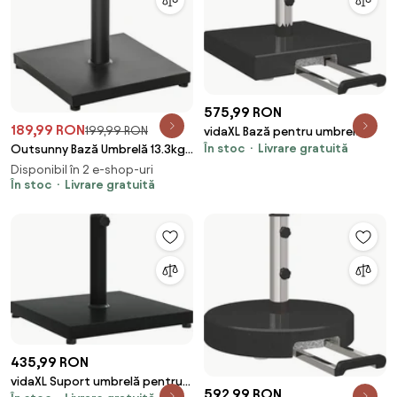
575,99 RON
189,99 RON
199,99 RON
vidaXL Bază pentru umbrelă
În stoc
Livrare gratuită
Negru 41 x 41 x 37 cm Granit
Outsunny Bază Umbrelă 13.3kg,
Ciment, Postament Lucios
Disponibil în 2 e-shop-uri
pentru Umbrelă Grădină, Negru
În stoc
Livrare gratuită
| Aosom Romania
435,99 RON
vidaXL Suport umbrelă pentru
592,99 RON