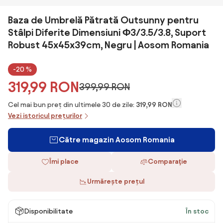
Baza de Umbrelă Pătrată Outsunny pentru
Stâlpi Diferite Dimensiuni Φ3/3.5/3.8, Suport
Robust 45x45x39cm, Negru | Aosom Romania
-20 %
319,99 RON
399,99 RON
Cel mai bun preț din ultimele 30 de zile:
319,99 RON
Vezi istoricul prețurilor
Către magazin Aosom Romania
Îmi place
Comparaţie
Urmărește prețul
Disponibilitate
În stoc