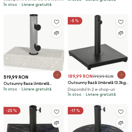
În stoc
Livrare gratuită
pentru Stalpi cu Φ35mm,
30kg, Ø55x14cm, Ideală pentru
Φ38mm, Φ48mm Negru | Aosom
Stabilitate, Ușor de Mutat,
Romania
Negru | Aosom Romania
-5 %
189,99 RON
199,99 RON
519,99 RON
Outsunny Bază Umbrelă 13.3kg,
Outsunny Baza Umbrelă
Ciment, Postament Lucios
În stoc
Livrare gratuită
Gradină 25kg Granit Oțel
Disponibil în 2 e-shop-uri
pentru Umbrelă Grădină, Negru
În stoc
Livrare gratuită
Inoxidabil pentru Stâlpi Ø32-
| Aosom Romania
48mm | Aosom Romania
-25 %
-17 %