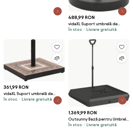
488,99 RON
vidaXL Suport umbrelă de
În stoc
Livrare gratuită
soare, negru, 28,5 kg, granit,
rotund
361,99 RON
vidaXL Suport umbrelă de
În stoc
Livrare gratuită
soare, cărămiziu și alb, pătrat,
12 kg
1.369,99 RON
Outsunny Bază pentru Umbrelă
În stoc
Livrare gratuită
de Soare cu Sistem de Umplere,
Roți Ajustabile și Mâner