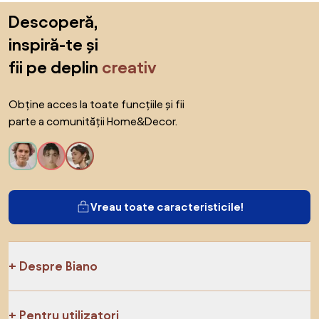
Sari peste subsol, revino la începutul paginii
Descoperă,
inspiră-te și
fii pe deplin
creativ
Obține acces la toate funcțiile și fii
parte a comunității Home&Decor.
Vreau toate caracteristicile!
Despre Biano
Pentru utilizatori