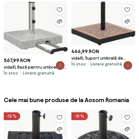
Reglabil, 95x95x117 cm, Negru |
Aosom Romania
466,99 RON
vidaXL Suport umbrelă de
567,99 RON
În stoc
Livrare gratuită
soare, cărămiziu, pătrat, 12 kg
vidaXL Bază pentru umbrelă Gri
În stoc
Livrare gratuită
41 x 41 x 37 cm Granit
Cele mai bune produse de la Aosom Romania
-13 %
-31 %