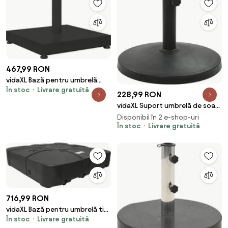
467,99 RON
vidaXL Bază pentru umbrelă
În stoc
Livrare gratuită
Negru 45 x 45 x 31,5 cm
228,99 RON
vidaXL Suport umbrelă de soare
rotund, negru, 10 kg, polirășină
Disponibil în 2 e-shop-uri
În stoc
Livrare gratuită
716,99 RON
vidaXL Bază pentru umbrelă tip
În stoc
Livrare gratuită
cantilever Negru 86 x 86 x 19 cm