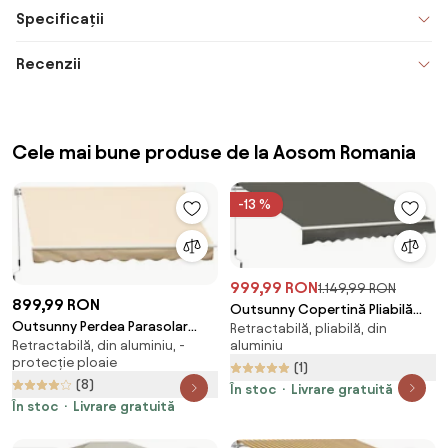
Specificații
Recenzii
Cele mai bune produse de la Aosom Romania
-13 %
999,99 RON
1.149,99 RON
899,99 RON
Outsunny Copertină Pliabilă
Outsunny Perdea Parasolar
Retractabilă, pliabilă, din
pentru Exterior, Copertină Tip
aluminiu
Retractabilă, din aluminiu, -
Rulou de Perete pentru Exterior,
Roll-Up cu Deschidere Manivelă,
protecție ploaie
Impermeabilă, din Aluminiu și
(1)
350x250 cm, Gri | Aosom
(8)
Poliester, 3x2.5m, Bej | Aosom
Romania
În stoc
Livrare gratuită
Romania
În stoc
Livrare gratuită