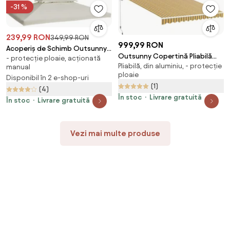
-31 %
239,99 RON
349,99 RON
999,99 RON
Acoperiș de Schimb Outsunny
Outsunny Copertină Pliabilă
- protecție ploaie, acționată
Impermeabil pentru foisor,
Pliabilă, din aluminiu, - protecție
pentru Exterior, Copertină Tip
manual
Dublu Strat 3x4m | AOSOM RO
ploaie
Roll-Up cu Deschidere Manivelă,
Disponibil în 2 e-shop-uri
(1)
350x250 cm, Galben | Aosom
(4)
Romania
În stoc
Livrare gratuită
În stoc
Livrare gratuită
Vezi mai multe produse