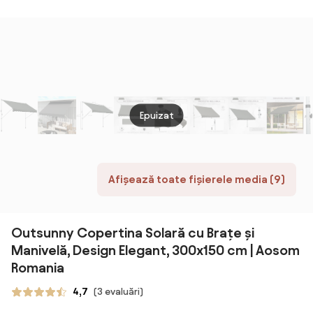
Exterior,
Imper
Copertină Tip
pentru Exterior,
Copertină Tip
pentr
Roll-Up cu
Impermeabilă,
Roll-Up cu
Dublu
Deschidere
din Aluminiu și
Deschidere
3x4m
Manivelă,
Poliester,
Manivelă,
RO
350x250 cm,
3x2.5m, Bej |
350x250 cm,
Galben | Aosom
Aosom Romania
Gri | Aosom
Romania
Romania
Epuizat
Afișează toate fișierele media (9)
Outsunny Copertina Solară cu Brațe și
Manivelă, Design Elegant, 300x150 cm | Aosom
Romania
4,7
(3 evaluări)