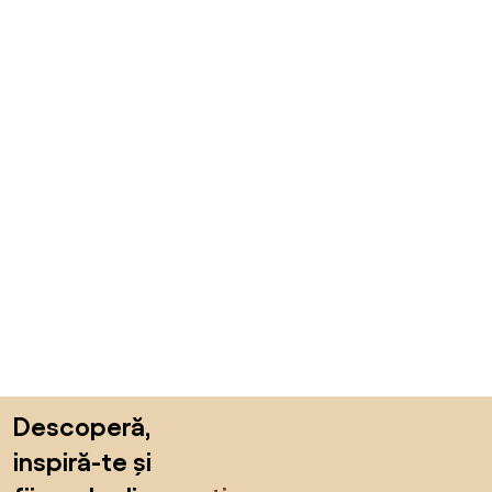
Sari peste subsol, revino la începutul paginii
Descoperă,
inspiră-te și