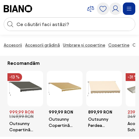
Sari peste navigare, accesează conținutul
Introducerea căutării
Sari peste conținut, mergi la subsol
Accesorii
Accesorii grădină
Umbrare și copertine
Copertine
Out
Recomandăm
-13 %
-31 %
999,99 RON
999,99 RON
899,99 RON
239,
1.149,99 RON
349,
Outsunny
Outsunny
Outsunny
Acope
Copertină
Perdea
Copertină
Schi
Pliabilă pentru
Parasolar Rulou
Pliabilă pentru
Outs
Exterior,
de Perete