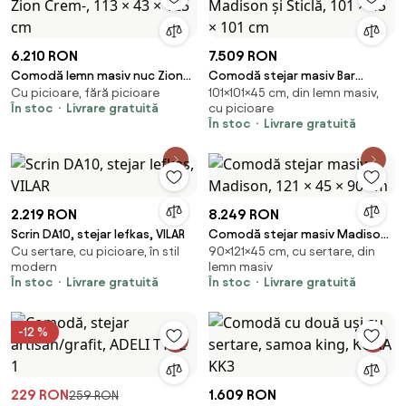
6.210 RON
7.509 RON
Comodă lemn masiv nuc Zion
Comodă stejar masiv Bar
Cu picioare, fără picioare
101×101×45 cm, din lemn masiv,
Crem-, 113 × 43 × 125 cm
Madison și Sticlă, 101 × 45 × 101
În stoc
Livrare gratuită
cu picioare
cm
În stoc
Livrare gratuită
2.219 RON
8.249 RON
Scrin DA10, stejar lefkas, VILAR
Comodă stejar masiv Madison,
Cu sertare, cu picioare, în stil
90×121×45 cm, cu sertare, din
121 × 45 × 90 cm
modern
lemn masiv
În stoc
Livrare gratuită
În stoc
Livrare gratuită
-12 %
229 RON
1.609 RON
259 RON