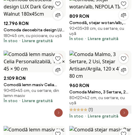
809 RON
Comodă, stejar wotan/alb,
12.796 RON
92×135×38 cm, cu sertare, cu
NEPOLA TIP 2
Comoda deosebita design LUX
ușă
180×45 cm, cu picioare, cu ușă
Dark Grey-Walnut 180x45cm
În stoc
Livrare gratuită
În stoc
Livrare gratuită
2.109 RON
Comodă lemn masiv Celia
960 RON
90×115×45 cm, cu sertare, din
Personalizabilă, 115 × 45 × 90 cm
Comoda Malmo, 3 Sertare, 2
lemn masiv
80×120×42 cm, cu sertare, cu
Usi, Stejar Artisan/Argila, 120 x
În stoc
Livrare gratuită
ușă
42 x 80 cm
(1)
În stoc
Livrare gratuită