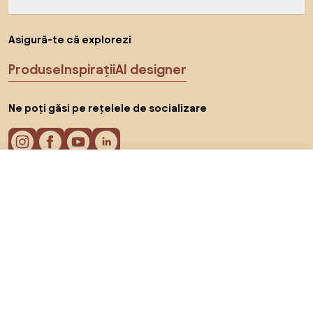
Asigură-te că explorezi
Produse
Inspirații
AI designer
Ne poți găsi pe rețelele de socializare
De la 8.166 RON
Arată ofertele
în magazinele online 2
Cookie-uri
Politica de confidențialitate
Termeni de utilizare
Alege țara
© 2026 Biano s.r.o.