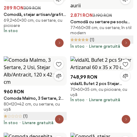
289 RON
309 RON
Comodă, stejar artisan/grafit,
2.871 RON
3.190 RON
69,2×60×30 cm, cu sertare, cu
ADELI TYPE 2
Comodă cu sertare pe soclu
picioare
77×160×38 cm, cu sertare, în stil
Vesper 160 cm - kashmir / nuc /
În stoc
modern
mânere aurii
(1)
În stoc
Livrare gratuită
748,99 RON
vidaXL Bufet 2 pcs Stejar
70×60×35 cm, cu picioare, cu
Artizanal 60 x 35 x 70 cm
960 RON
ușă
Comoda Malmo, 3 Sertare, 2
În stoc
Livrare gratuită
80×120×42 cm, cu sertare, cu
Usi, Stejar Alb/Antracit, 120 x 42
ușă
x 80 cm
(1)
În stoc
Livrare gratuită