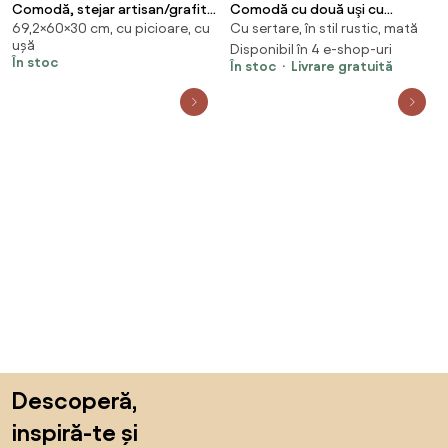
Comodă, stejar artisan/grafit,
Comodă cu două uşi cu
69,2×60×30 cm, cu picioare, cu
Cu sertare, în stil rustic, mată
ADELI TYPE 1
sertare, samoa king, KORA KK3
ușă
Disponibil în 4 e-shop-uri
În stoc
În stoc
Livrare gratuită
Sari peste subsol, revino la începutul paginii
Descoperă,
inspiră-te și