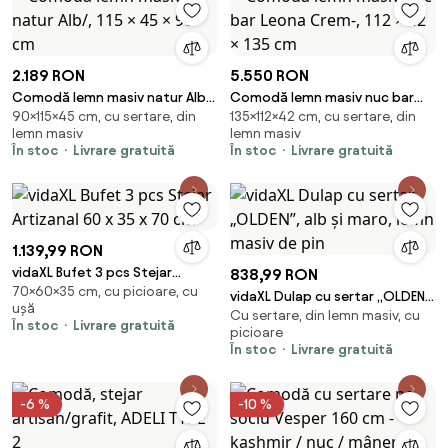
2.189 RON
5.550 RON
Comodă lemn masiv natur Alb/,
Comodă lemn masiv nuc bar
90×115×45 cm, cu sertare, din
135×112×42 cm, cu sertare, din
115 × 45 × 90 cm
Leona Crem-, 112 × 42 × 135 cm
lemn masiv
lemn masiv
În stoc
Livrare gratuită
În stoc
Livrare gratuită
1.139,99 RON
vidaXL Bufet 3 pcs Stejar
838,99 RON
70×60×35 cm, cu picioare, cu
Artizanal 60 x 35 x 70 cm
vidaXL Dulap cu sertar „OLDEN”,
ușă
Cu sertare, din lemn masiv, cu
alb și maro, lemn masiv de pin
În stoc
Livrare gratuită
picioare
În stoc
Livrare gratuită
-6 %
-10 %