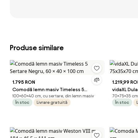
Produse similare
1.795 RON
1.219,99 R
Comodă lemn masiv Timeless 5
vidaXL Dula
100×60×40 cm, cu sertare, din lemn masiv
70×75×35 cm,
Sertare Negru, 60 × 40 × 100 cm
75x35x70 c
În stoc
Livrare gratuită
În stoc