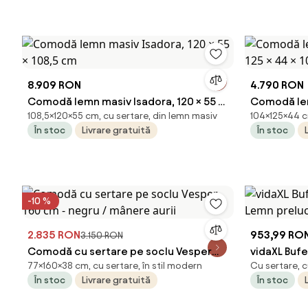
8.909 RON
4.790 RON
Comodă lemn masiv Isadora, 120 × 55 ×
Comodă lem
108,5×120×55 cm, cu sertare, din lemn masiv
104×125×44 c
108,5 cm
× 44 × 104 
În stoc
Livrare gratuită
În stoc
-10 %
2.835 RON
953,99 RO
3.150 RON
Comodă cu sertare pe soclu Vesper
vidaXL Buf
77×160×38 cm, cu sertare, în stil modern
Cu sertare, c
160 cm - negru / mânere aurii
prelucrat
În stoc
Livrare gratuită
În stoc