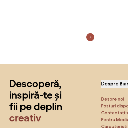
Sari peste subsol, revino la începutul paginii
Descoperă,
Despre Bia
inspiră-te și
Despre noi
fii pe deplin
Posturi disp
Contactați-
creativ
Pentru Medi
Caracteristi