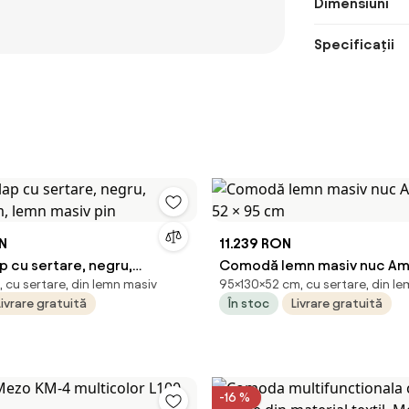
Dimensiuni
Specificații
ON
11.239 RON
p cu sertare, negru,
Comodă lemn masiv nuc Amb
 cu sertare, din lemn masiv
95×130×52 cm, cu sertare, din l
m, lemn masiv pin
52 × 95 cm
Livrare gratuită
În stoc
Livrare gratuită
-16 %