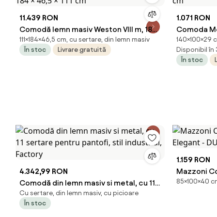
11.439 RON
1.071 RON
Comodă lemn masiv Weston VIII m, 184
Comoda Me
111×184×46,5 cm, cu sertare, din lemn masiv
140×100×29 c
× 46,5 × 111 cm
cm
În stoc
Livrare gratuită
Disponibil în
În stoc
1.159 RON
4.342,99 RON
Mazzoni C
85×100×40 cm
Comodă din lemn masiv si metal, cu 11
Elegant - 
Cu sertare, din lemn masiv, cu picioare
sertare pentru pantofi, stil industrial,
În stoc
Factory