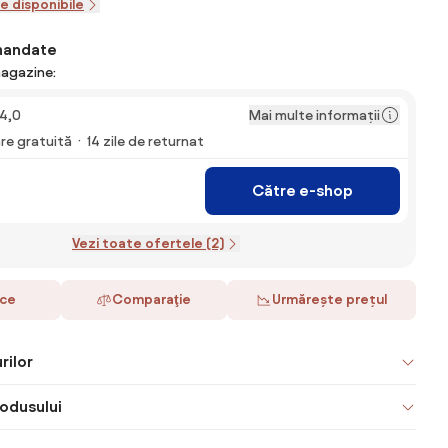
le disponibile
mandate
magazine:
Mai multe informații
4,0
are gratuită
14 zile de returnat
Către e-shop
Vezi toate ofertele (2)
ace
Comparaţie
Urmărește prețul
rilor
odusului