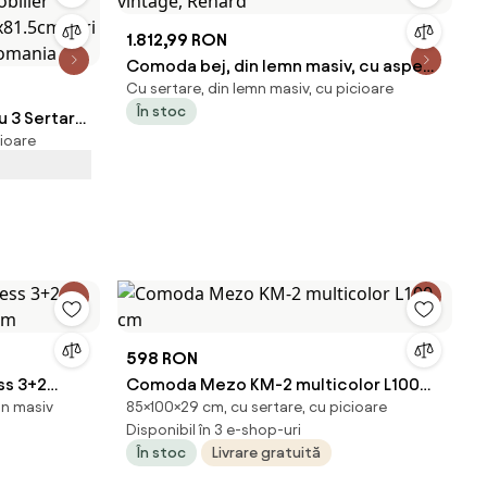
1.812,99 RON
Comoda bej, din lemn masiv, cu aspect
Cu sertare, din lemn masiv, cu picioare
vintage, Renard
În stoc
 3 Sertare
cioare
Mobilier
9x81.5cm,
m Romania
598 RON
ss 3+2
Comoda Mezo KM-2 multicolor L100
mn masiv
85×100×29 cm, cu sertare, cu picioare
 cm
cm
Disponibil în 3 e-shop-uri
În stoc
Livrare gratuită