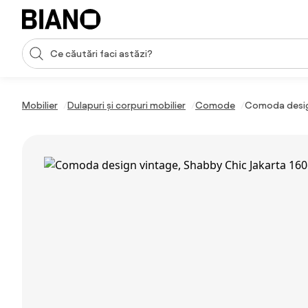
Sari peste navigare, accesează conținutul
Introducerea căutării
Sari peste conținut, mergi la subsol
Mobilier
Dulapuri și corpuri mobilier
Comode
Comoda design