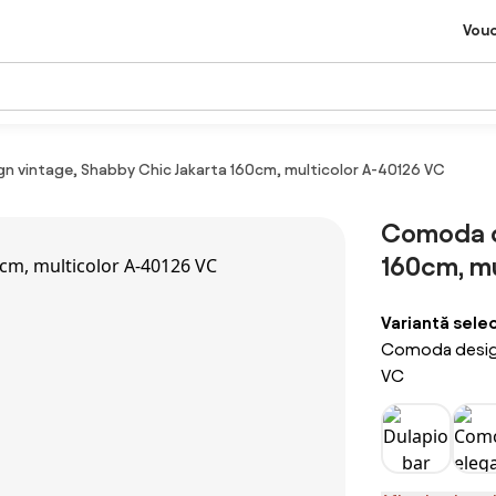
Vou
 vintage, Shabby Chic Jakarta 160cm, multicolor A-40126 VC
Comoda d
160cm, mu
Variantă sele
Comoda design
VC