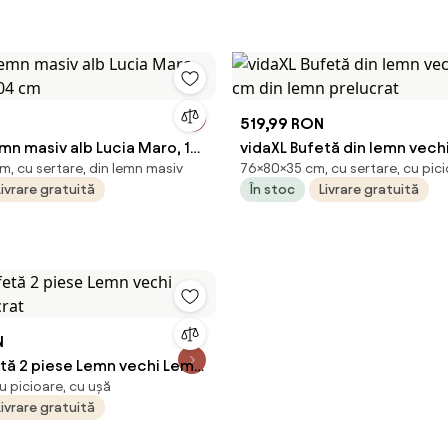
519,99 RON
n masiv alb Lucia Maro, 125
vidaXL Bufetă din lemn vech
m, cu sertare, din lemn masiv
76×80×35 cm, cu sertare, cu pic
cm
cm din lemn prelucrat
Livrare gratuită
În stoc
Livrare gratuită
N
etă 2 piese Lemn vechi Lemn
u picioare, cu ușă
Livrare gratuită