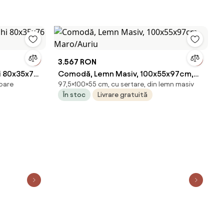
3.567 RON
i 80x35x76
Comodă, Lemn Masiv, 100x55x97cm,
ioare
97,5×100×55 cm, cu sertare, din lemn masiv
Maro/Auriu
În stoc
Livrare gratuită