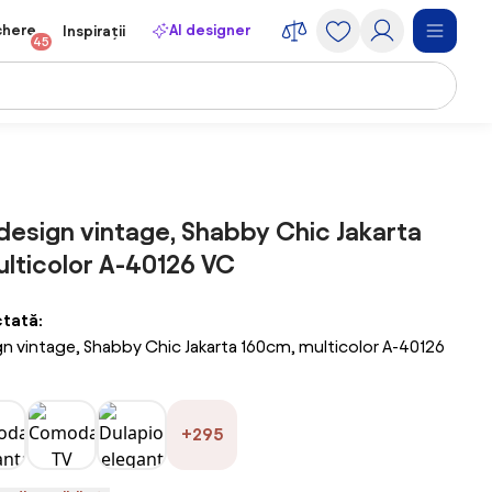
chere
AI designer
Inspirații
45
esign vintage, Shabby Chic Jakarta
lticolor A-40126 VC
ctată:
 vintage, Shabby Chic Jakarta 160cm, multicolor A-40126
+295