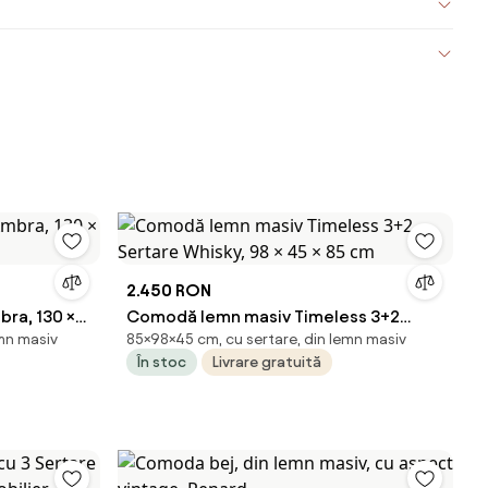
2.450 RON
ra, 130 ×
Comodă lemn masiv Timeless 3+2
emn masiv
85×98×45 cm, cu sertare, din lemn masiv
Sertare Whisky, 98 × 45 × 85 cm
În stoc
Livrare gratuită