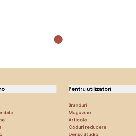
no
Pentru utilizatori
Branduri
onibile
Magazine
ne
Articole
a
Coduri reducere
ci
Densy Studio