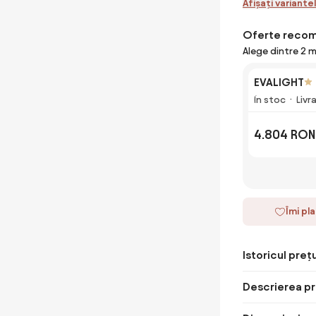
Afișați variante
Oferte reco
Alege dintre 2 
EVALIGHT
În stoc
Livr
4.804 RON
Îmi pl
Istoricul prețu
Descrierea pr