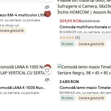
zo KM-4 multicolor L100
m, cu sertare, cu picioare
309,99 RON
369,99 RON
 3 e-shop-uri
Comoda multifunctionala cu
Livrare gratuită
81,5×58×29 cm, cu sertare, cu pi
Pliabile din material textil, 
(2)
Sufragerie si Camera, 58x2
În stoc
Livrare gratuită
Gri Închis HOMCOM | Aoso
2.450 RON
omodă LANA K-100S Nuc
Comodă lemn masiv Timele
, cu sertare, cu picioare
85×98×45 cm, cu sertare, din le
DULAP VERTICAL CU SERTARE
Sertare Negru, 98 × 45 × 85
În stoc
Livrare gratuită