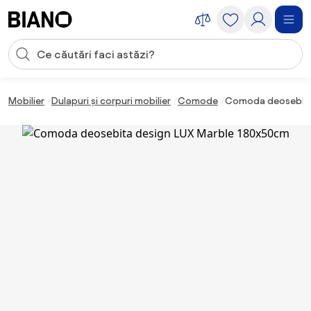
Sari peste navigare, accesează conținutul
Introducerea căutării
Sari peste conținut, mergi la subsol
Mobilier
Dulapuri și corpuri mobilier
Comode
Comoda deosebita