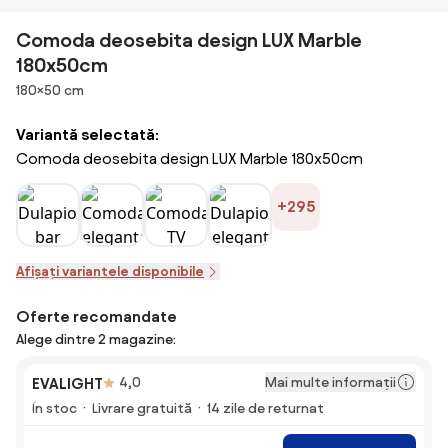
Comoda deosebita design LUX Marble
180x50cm
Dimensiuni
180×50 cm
Variantă selectată:
Comoda deosebita design LUX Marble 180x50cm
+295
Afișați variantele disponibile
Oferte recomandate
Alege dintre 2 magazine:
Mai multe informații
EVALIGHT
4,0
În stoc
Livrare gratuită
14 zile de returnat