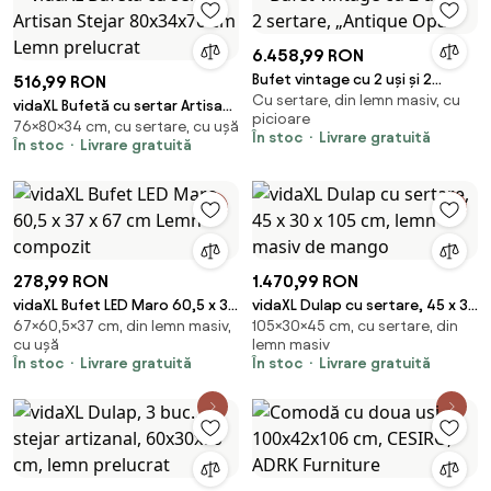
6.458,99 RON
Bufet vintage cu 2 uși și 2
516,99 RON
Cu sertare, din lemn masiv, cu
sertare, „Antique Opal”
vidaXL Bufetă cu sertar Artisan
picioare
76×80×34 cm, cu sertare, cu ușă
Stejar 80x34x76 cm Lemn
În stoc
Livrare gratuită
În stoc
Livrare gratuită
prelucrat
278,99 RON
1.470,99 RON
vidaXL Bufet LED Maro 60,5 x 37
vidaXL Dulap cu sertare, 45 x 30
67×60,5×37 cm, din lemn masiv,
105×30×45 cm, cu sertare, din
x 67 cm Lemn compozit
x 105 cm, lemn masiv de mango
cu ușă
lemn masiv
În stoc
Livrare gratuită
În stoc
Livrare gratuită