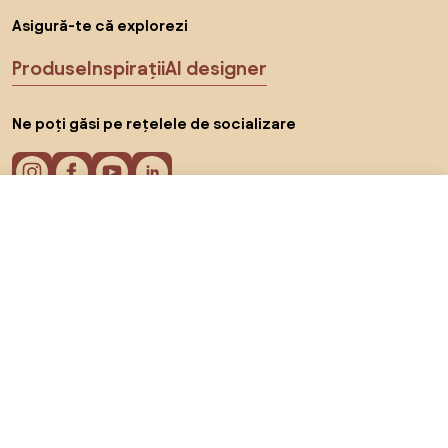
Asigură-te că explorezi
Produse
Inspirații
AI designer
Ne poți găsi pe rețelele de socializare
De la 10.990 RON
Arată ofertele
în magazinele online 2
Cookie-uri
Politica de confidențialitate
Termeni de utilizare
Alege țara
© 2026 Biano s.r.o.