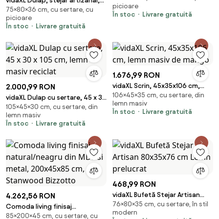
vidaXL Dulap, stejar artizanal,
picioare
75×80×36 cm, cu sertare, cu
80x36x75 cm, lemn prelucrat
În stoc
Livrare gratuită
picioare
În stoc
Livrare gratuită
1.676,99 RON
vidaXL Scrin, 45x35x106 cm,
2.000,99 RON
106×45×35 cm, cu sertare, din
lemn masiv de mango
vidaXL Dulap cu sertare, 45 x 30
lemn masiv
105×45×30 cm, cu sertare, din
x 105 cm, lemn masiv reciclat
În stoc
Livrare gratuită
lemn masiv
În stoc
Livrare gratuită
468,99 RON
vidaXL Bufetă Stejar Artisan
4.262,56 RON
76×80×35 cm, cu sertare, în stil
80x35x76 cm Lemn prelucrat
Comoda living finisaj
modern
85×200×45 cm, cu sertare, cu
natural/neagru din MDF si