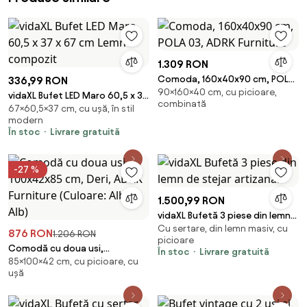
1.309 RON
Comoda, 160x40x90 cm, POLA
336,99 RON
90×160×40 cm, cu picioare,
03, ADRK Furniture
vidaXL Bufet LED Maro 60,5 x 37
combinată
67×60,5×37 cm, cu ușă, în stil
x 67 cm Lemn compozit
modern
În stoc
Livrare gratuită
-27 %
1.500,99 RON
vidaXL Bufetă 3 piese din lemn
Cu sertare, din lemn masiv, cu
de stejar artizanal
876 RON
1.206 RON
picioare
Comodă cu doua usi,
În stoc
Livrare gratuită
85×100×42 cm, cu picioare, cu
100x42x85 cm, Deri, ADRK
ușă
Furniture (Culoare: Alb / Alb)