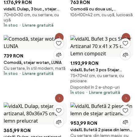
1.176,99 RON
763 RON
vidaXL Dulap, 3 buc., stejar
Comodă cu doua usi,
70×60×30 cm, cu sertare, cu
106×100×42 cm, cu ușă, lucioasă
artizanal, 60x30x70 cm, lemn
100x42x106 cm, CESIRO, ADRK
ușă
prelucrat
Furniture
În stoc
Livrare gratuită
739 RON
Comodă, stejar wotan, LUNIA
1.193,99 RON
Cu sertare, în stil modern, mată
vidaXL Bufet 3 pcs Stejar
În stoc
Livrare gratuită
75×70×41 cm, cu sertare, cu
Artizanal 70 x 41 x 75 cm Lemn
picioare
compozit
Disponibil în 2 e-shop-uri
În stoc
Livrare gratuită
953,99 RON
vidaXL Bufetă 2 piese din lemn
365,99 RON
Cu sertare, din lemn masiv, cu
de stejar artizanal