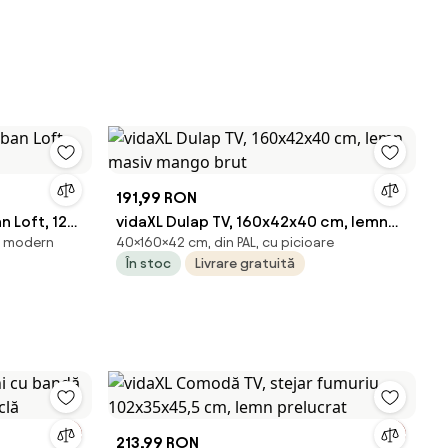
191,99 RON
 Loft, 120
vidaXL Dulap TV, 160x42x40 cm, lemn
il modern
40×160×42 cm, din PAL, cu picioare
masiv mango brut
În stoc
Livrare gratuită
213,99 RON