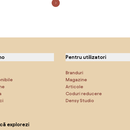
no
Pentru utilizatori
Branduri
onibile
Magazine
ne
Articole
a
Coduri reducere
ci
Densy Studio
că explorezi