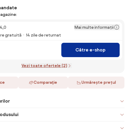
mandate
magazine:
Mai multe informații
4,0
are gratuită
14 zile de returnat
Către e-shop
Vezi toate ofertele (2)
ace
Comparaţie
Urmărește prețul
rilor
odusului