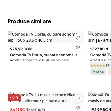
Produse similare
925,99 RON
1.327 RON
Comoda TV Eloria, culoare sonoma-alb,
Comodă TV 
46,3×150×29,5 cm, din PAL, cu picioare
41×200×37 cm,
150 x 29.5 x 46.3 cm
și nișă - ar
(9)
În stoc
-10 %
2.421 RON
192,99 RON
2.690 RON