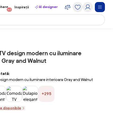
chere
AI designer
Inspirații
40
V design modern cu iluminare
a Gray and Walnut
ctată:
ign modern cu iluminare interioara Gray and Walnut
+295
le disponibile