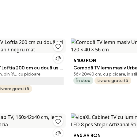
4.100 RON
Loftia 200 cm cu două uși
Comodă TV lemn masiv Urban
 din PAL, cu picioare
56×120×40 cm, cu picioare, în st
tisan / negru mat
× 40 × 56 cm
În stoc
Livrare gratuită
Livrare gratuită
945,99 RON