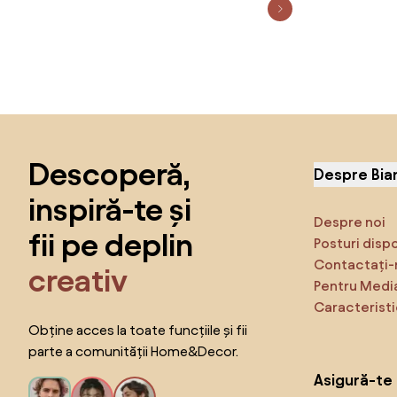
Sari peste subsol, revino la începutul paginii
Descoperă,
Despre Bia
inspiră-te și
Despre noi
fii pe deplin
Posturi disp
Contactați-
creativ
Pentru Medi
Caracteristi
Obține acces la toate funcțiile și fii
parte a comunității Home&Decor.
Asigură-te 