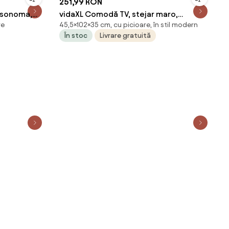
251,99 RON
 sonoma,
vidaXL Comodă TV, stejar maro,
re
45,5×102×35 cm, cu picioare, în stil modern
102x35x45,5 cm, lemn prelucrat
În stoc
Livrare gratuită