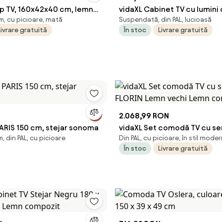
ap TV, 160x42x40 cm, lemn
vidaXL Cabinet TV cu lumini
, cu picioare, mată
Suspendată, din PAL, lucioasă
cacia
LED 8 pcs Stejar Artizanal St
Livrare gratuită
În stoc
Livrare gratuită
2.068,99 RON
PARIS 150 cm, stejar sonoma
vidaXL Set comodă TV cu ser
 din PAL, cu picioare
Din PAL, cu picioare, în stil mode
FLORIN Lemn vechi Lemn co
În stoc
Livrare gratuită