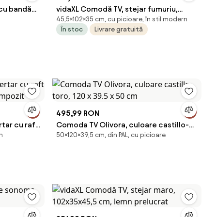
 cu bandă
vidaXL Comodă TV, stejar fumuriu,
45,5×102×35 cm, cu picioare, în stil modern
iclă
102x35x45,5 cm, lemn prelucrat
În stoc
Livrare gratuită
495,99 RON
tar cu raft
Comoda TV Olivora, culoare castillo-
rn
50×120×39,5 cm, din PAL, cu picioare
mpozit
toro, 120 x 39.5 x 50 cm