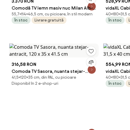
3.370 RON
528,99 RO
Comodă TV lemn masiv nuc Milan Alb-,
vidaXL Cabi
55,7×114×46,5 cm, cu picioare, în stil modern
40×180×31,5 c
114 × 46,5 × 55,7 cm
31,5 x 40 
În stoc
Livrare gratuită
În stoc
316,58 RON
554,99 RO
Comoda TV Sasora, nuanta stejar-
vidaXL Cabi
41,5×120×35 cm, din PAL, cu picioare
40×180×31,5 
antracit, 120 x 35 x 41.5 cm
31,5 x 40 
Disponibil în 2 e-shop-uri
În stoc