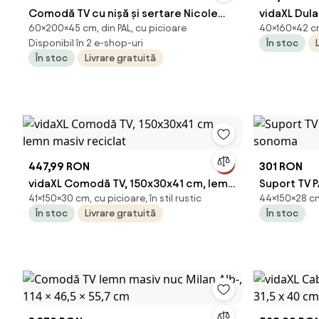
Comodă TV cu nișă și sertare Nicole
vidaXL Dul
60×200×45 cm, din PAL, cu picioare
40×160×42 cm
200 cm - alb mat / picioare aurii
masiv de a
Disponibil în 2 e-shop-uri
În stoc
În stoc
Livrare gratuită
447,99 RON
301 RON
vidaXL Comodă TV, 150x30x41 cm, lemn
Suport TV 
41×150×30 cm, cu picioare, în stil rustic
44×150×28 cm,
masiv reciclat
În stoc
Livrare gratuită
În stoc