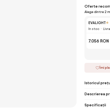
Oferte reco
Alege dintre 2 
EVALIGHT
În stoc
Livr
7.056 RON
Îmi pl
Istoricul prețu
Descrierea pr
Specificații