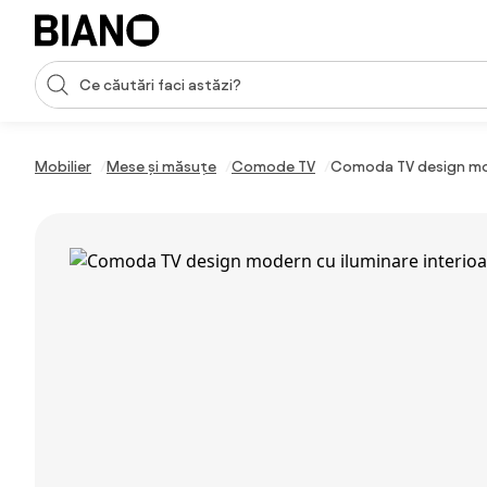
Sari peste navigare, accesează conținutul
Introducerea căutării
Sari peste conținut, mergi la subsol
Mobilier
Mese și măsuțe
Comode TV
Comoda TV design mod