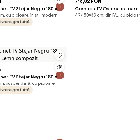
N
716,82 RON
net TV Stejar Negru 180 x
Comoda TV Oslera, culoare
m, cu picioare, în stil modern
49×150×39 cm, din PAL, cu picioa
cm Lemn compozit
150 x 39 x 49 cm
Livrare gratuită
N
net TV Stejar Negru 180 x
cm, suspendată, cu picioare
cm Lemn compozit
Livrare gratuită