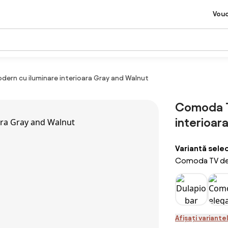
Vou
ern cu iluminare interioara Gray and Walnut
Comoda T
interioar
Variantă sele
Comoda TV des
Afișați variante