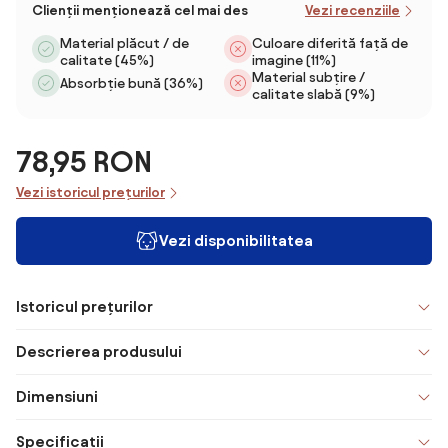
Clienții menționează cel mai des
Vezi recenziile
Material plăcut / de
Culoare diferită față de
calitate (45%)
imagine (11%)
Material subțire /
Absorbție bună (36%)
calitate slabă (9%)
78,95 RON
Vezi istoricul prețurilor
Vezi disponibilitatea
Istoricul prețurilor
Descrierea produsului
Dimensiuni
Specificații