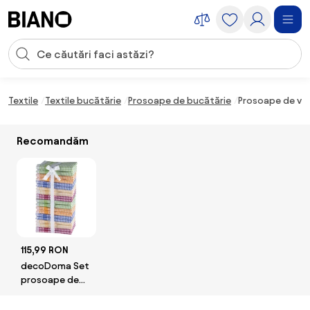
Sari peste navigare, accesează conținutul
Introducerea căutării
Sari peste conținut, mergi la subsol
Textile
Textile bucătărie
Prosoape de bucătărie
Prosoape de va
Recomandăm
115,99 RON
decoDoma Set
prosoape de
bucătărie din
bumbac 20 buc