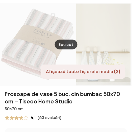
Epuizat
Afișează toate fișierele media (2)
Prosoape de vase 5 buc. din bumbac 50x70
cm – Tiseco Home Studio
Dimensiuni
50×70 cm
4,1
(63 evaluări)