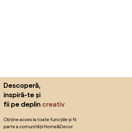
Sari peste subsol, revino la începutul paginii
Descoperă,
inspiră-te și
fii pe deplin
creativ
Obține acces la toate funcțiile și fii
parte a comunității Home&Decor.