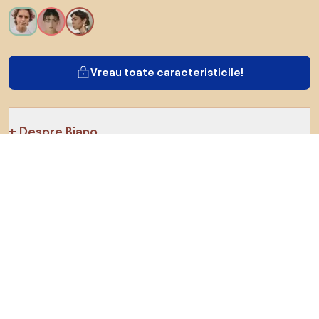
Vreau toate caracteristicile!
Despre Biano
Pentru utilizatori
Pentru magazine
Asigură-te că explorezi
Produse
Inspirații
AI designer