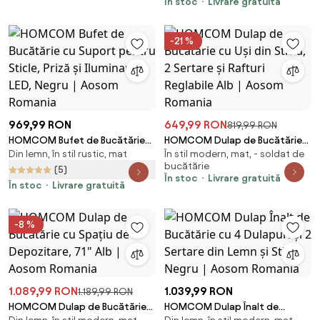
Aosom Romania
În stoc
Livrare gratuită
-21 %
969,99 RON
649,99 RON
819,99 RON
HOMCOM Bufet de Bucătărie
HOMCOM Dulap de Bucătărie
Din lemn, în stil rustic, mat
În stil modern, mat, - soldat de
cu Suport pentru Sticle, Priză și
cu Uși din Sticlă, 2 Sertare și
bucătărie
Iluminare LED, Negru | Aosom
Rafturi Reglabile Alb | Aosom
(5)
În stoc
Livrare gratuită
Romania
Romania
În stoc
Livrare gratuită
-8 %
1.089,99 RON
1.039,99 RON
1.189,99 RON
HOMCOM Dulap de Bucătărie
HOMCOM Dulap Înalt de