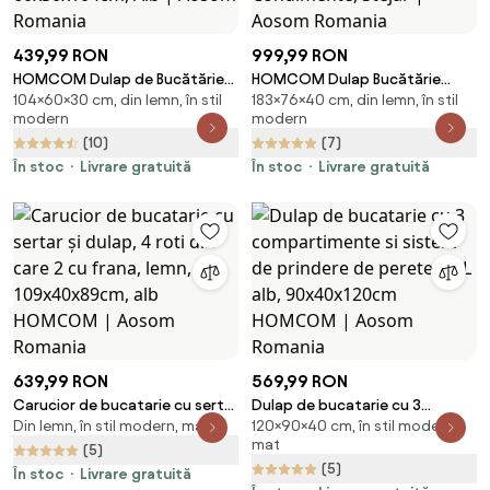
439,99 RON
999,99 RON
HOMCOM Dulap de Bucătărie
HOMCOM Dulap Bucătărie
104×60×30 cm, din lemn, în stil
183×76×40 cm, din lemn, în stil
Depozitare Independent
76×40×183 cm cu 2 Uși și Sertar,
modern
modern
60x30x104cm, Alb | Aosom
Rafturi Condimente, Stejar |
(10)
(7)
Romania
Aosom Romania
În stoc
Livrare gratuită
În stoc
Livrare gratuită
639,99 RON
569,99 RON
Carucior de bucatarie cu sertar
Dulap de bucatarie cu 3
Din lemn, în stil modern, mat
120×90×40 cm, în stil modern,
și dulap, 4 roti din care 2 cu
compartimente si sistem de
mat
frana, lemn, 109x40x89cm, alb
prindere de perete, PAL alb,
(5)
(5)
HOMCOM | Aosom Romania
90x40x120cm HOMCOM |
În stoc
Livrare gratuită