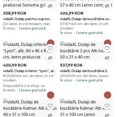
308,99 RON
406,99 RON
vidaXL Dulap pentru cuptor
vidaXL Dulap de bucătărie cu
Din lemn, în stil modern, mat
57×57×40 cm, din lemn, în stil
„Porto” din lemn de prelucrat
raft Alb 57 x 57 x 40 cm Lemn
În stoc
Livrare gratuită
modern
Sonoma gri
compozit
În stoc
Livrare gratuită
400,99 RON
537,99 RON
vidaXL Dulap inferior “Lyon”, alb,
vidaXL Dulap de bucătărie 2
81,5×60×46 cm, din lemn, în stil
40×50×31 cm, din lemn, lucios
60 x 46 x 81,5 cm, lemn
pcs Alb lucios 50 x 31 x 40 cm
modern
În stoc
Livrare gratuită
prelucrat
Disponibil în 2 e-shop-uri
În stoc
Livrare gratuită