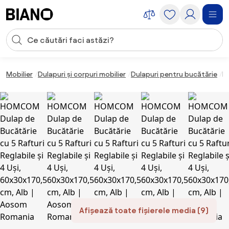
Sari peste navigare, accesează conținutul
Introducerea căutării
Sari peste conținut, mergi la subsol
Mobilier
Dulapuri și corpuri mobilier
Dulapuri pentru bucătărie
H
Afișează toate fișierele media (9)