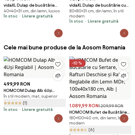
vidaXL Dulap de bucătărie
vidaXL Dulap de bucătărie cu
40×40×31 cm, din lemn, lucios
80×80×31 cm, din lemn, în stil
Kalmar 2 pcs Alb lucios 40 x 31 x
raft Alb 80 x 31 x 80 cm Lemn
În stoc
Livrare gratuită
modern
40 cm
compozit
În stoc
Livrare gratuită
Cele mai bune produse de la Aosom Romania
-10 %
499,99 RON
HOMCOM Dulap Alb 4Uși
În stil modern, mat, superior
Reglabil | Aosom Romania
(1)
1.089,99 RON
1.209,99 RON
În stoc
Livrare gratuită
HOMCOM Bufet de Bucătărie
180×100×40 cm, din lemn, în stil
cu Sertare, Rafturi Deschise și
modern
Rafturi Reglabile din Lemn MDF,
(6)
100x40x180 cm, Alb | Aosom