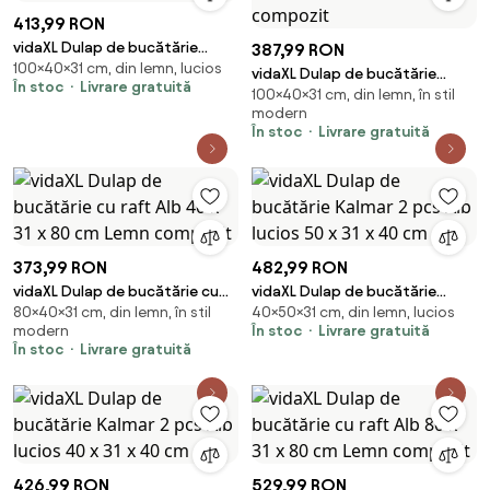
413,99 RON
vidaXL Dulap de bucătărie
387,99 RON
100×40×31 cm, din lemn, lucios
Kalmar Alb lucios 40 x 31 x 100
vidaXL Dulap de bucătărie
În stoc
Livrare gratuită
cm
100×40×31 cm, din lemn, în stil
Kalmar Alb 40 x 31 x 100 cm
modern
Lemn compozit
În stoc
Livrare gratuită
373,99 RON
482,99 RON
vidaXL Dulap de bucătărie cu
vidaXL Dulap de bucătărie
80×40×31 cm, din lemn, în stil
40×50×31 cm, din lemn, lucios
raft Alb 40 x 31 x 80 cm Lemn
Kalmar 2 pcs Alb lucios 50 x 31 x
modern
În stoc
Livrare gratuită
compozit
40 cm
În stoc
Livrare gratuită
426,99 RON
529,99 RON