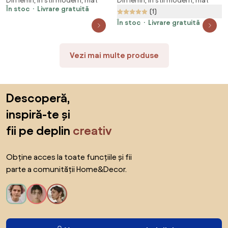
Din lemn, în stil modern, mat
Din lemn, în stil modern, mat
cu Spațiu de Depozitare, 71"
Bucătărie cu 4 Dulapuri și 2
În stoc
Livrare gratuită
Alb | Aosom Romania
Sertare din Lemn și Sticlă Negru
(1)
| Aosom Romania
În stoc
Livrare gratuită
Vezi mai multe produse
Sari peste subsol, revino la începutul paginii
Descoperă,
inspiră-te și
fii pe deplin
creativ
Obține acces la toate funcțiile și fii
parte a comunității Home&Decor.