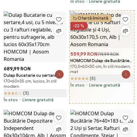
Romania
În stoc
Livrare gratuită
Ofertă limitată
-22 %
559,99 RON
719,99 RON
HOMCOM Dulap de Bucătărie
170,5×60×30 cm, în stil modern,
cu 5 Rafturi Reglabile și 4 Uși,
689,99 RON
mat
60x30x170,5 cm, Alb | Aosom
Dulap Bucatarie cu sertare,4
(5)
Romania
170×60×35 cm, lucios, în stil
usi, cu 5 niveluri cu 3 rafturi
În stoc
Livrare gratuită
modern
reglabile, pentru sufragerie, alb
(3)
lucios 60x35x170cm HOMCOM |
Aosom Romania
În stoc
Livrare gratuită