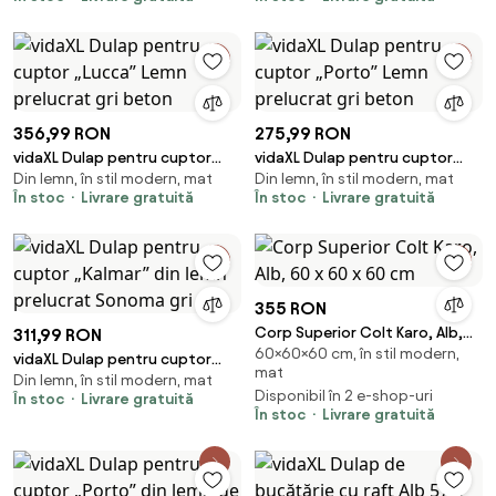
356,99 RON
275,99 RON
vidaXL Dulap pentru cuptor
vidaXL Dulap pentru cuptor
Din lemn, în stil modern, mat
Din lemn, în stil modern, mat
„Lucca” Lemn prelucrat gri
„Porto” Lemn prelucrat gri
În stoc
Livrare gratuită
În stoc
Livrare gratuită
beton
beton
355 RON
Corp Superior Colt Karo, Alb,
311,99 RON
60×60×60 cm, în stil modern,
60 x 60 x 60 cm
vidaXL Dulap pentru cuptor
mat
Din lemn, în stil modern, mat
„Kalmar” din lemn prelucrat
Disponibil în 2 e-shop-uri
În stoc
Livrare gratuită
Sonoma gri
În stoc
Livrare gratuită