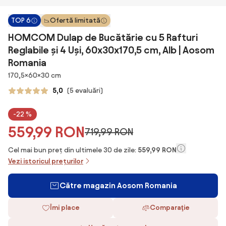
TOP 6
Ofertă limitată
HOMCOM Dulap de Bucătărie cu 5 Rafturi
Reglabile și 4 Uși, 60x30x170,5 cm, Alb | Aosom
Romania
Dimensiuni
170,5×60×30 cm
5,0
(5 evaluări)
-22 %
559,99 RON
719,99 RON
Cel mai bun preț din ultimele 30 de zile:
559,99 RON
Vezi istoricul prețurilor
Către magazin Aosom Romania
Îmi place
Comparaţie