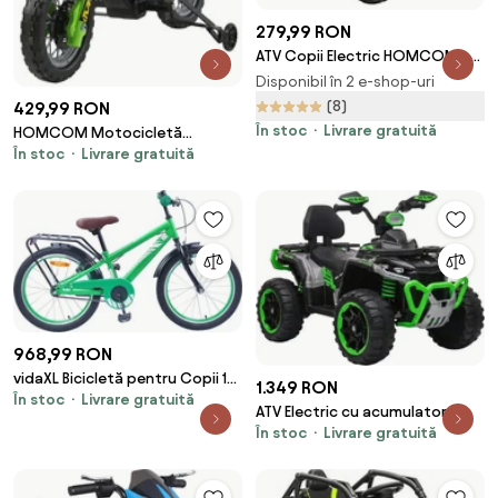
279,99 RON
ATV Copii Electric HOMCOM cu
Baterie Incarcabila 6V, Viteza
Disponibil în 2 e-shop-uri
2,8-4,6km/h, Varsta 3-5 Ani,
(8)
429,99 RON
72x40x45,5cm, Verde | Aosom
În stoc
Livrare gratuită
HOMCOM Motocicletă
Romania
În stoc
Livrare gratuită
Electrică pentru Copii cu Role,
102×58×66 cm, Verde | Aosom
Romania
968,99 RON
vidaXL Bicicletă pentru Copii 18
1.349 RON
În stoc
Livrare gratuită
Inci pentru 5-7 ani Verde
ATV Electric cu acumulator
În stoc
Livrare gratuită
pentru copii NOVOKIDS™
MonsterQuad PRO , Cu melodii
si lumini, Lungime 113 cm, 3-8 ani