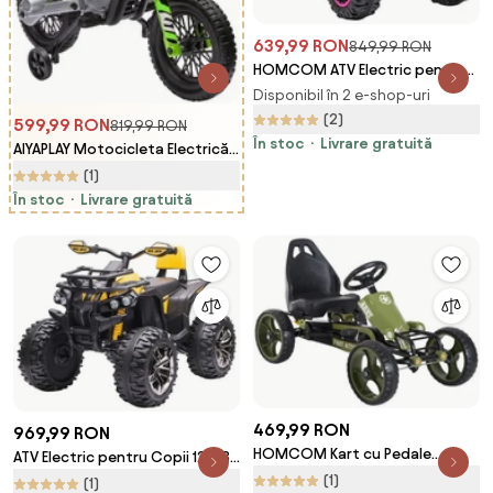
639,99 RON
849,99 RON
HOMCOM ATV Electric pentru
Copii cu Motor Dublu și 2
Disponibil în 2 e-shop-uri
Viteze, Roți, Faruri LED, Claxon
(2)
599,99 RON
819,99 RON
și Muzică, 83x53x55.5 cm, Roz |
În stoc
Livrare gratuită
AIYAPLAY Motocicleta Electrică
Aosom Romania
Copii pentru copii 3-6 ani cu 2
(1)
motoare, 2.4-5 km/h,
În stoc
Livrare gratuită
107x56x70 cm, verde | Aosom
Romania
469,99 RON
969,99 RON
HOMCOM Kart cu Pedale
ATV Electric pentru Copii 12V, 3-
pentru Copii de 3-6 Ani cu
5 Ani, Faruri, Muzica, Pedale
(1)
(1)