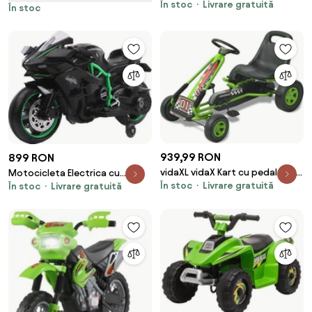
Rennmeister
În stoc
Livrare gratuită
În stoc
Romania
939,99 RON
899 RON
vidaXL vidaX Kart cu pedale cu
Motocicleta Electrica cu
În stoc
Livrare gratuită
șezut reglabil verde
În stoc
Livrare gratuită
Acumulator Pentru Copii
NOVOKIDS™ Ninja Premium
Motocross, Viteza din maner,
3-8 ani, Max 30 kg, Cu Melodii si
Lumini LED,