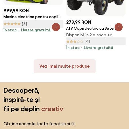
999,99 RON
Masina electrica pentru copii
279,99 RON
12V Lamborghini, telecomanda,
(3)
viteza 3-8 km/h, 108x62x40cm,
ATV Copii Electric cu Baterie
În stoc
Livrare gratuită
Verde HOMCOM | Aosom
Incarcabila HOMCOM, Viteza
Disponibil în 2 e-shop-uri
Romania
2,8-4,6km/h, Varsta 18–48 Luni,
(4)
Negru | Aosom Romania
În stoc
Livrare gratuită
Vezi mai multe produse
Sari peste subsol, revino la începutul paginii
Descoperă,
inspiră-te și
fii pe deplin
creativ
Obține acces la toate funcțiile și fii