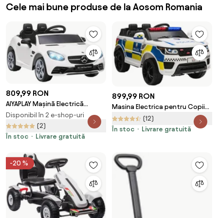
Cele mai bune produse de la Aosom Romania
809,99 RON
899,99 RON
AIYAPLAY Mașină Electrică
Masina Electrica pentru Copii
pentru Copii 3-6 Ani cu 2
Disponibil în 2 e-shop-uri
de Politie Baterie 12V si
(12)
Motoare și Telecomandă,
(2)
Telecomanda, Sirena Lumini,
În stoc
Livrare gratuită
Dimensiuni 107x62,5x44 cm,
Conexiune USB pentru Muzica
În stoc
Livrare gratuită
Alb, Distracție și Siguranță |
110x68x52cm HOMCOM |
Aosom Romania
Aosom Romania
-20 %