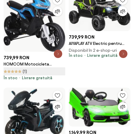
, Max 35 kg , Roti EVA, 12V, 4
739,99 RON
AIYAPLAY ATV Electric pentru
Copii 3-5 Ani 12V cu Licență
Disponibil în 2 e-shop-uri
KAWASAKI, Dublu Motor,
În stoc
Livrare gratuită
739,99 RON
Telecomandă și Muzică, Negru |
HOMCOM Motocicleta
Aosom Romania
Electrică Copii cu Suspensie
(1)
Dublă și Muzică și Lumini pentru
În stoc
Livrare gratuită
Copii de la 3 la 8 ani Albastru
Deschis | Aosom Romania
1.149,99 RON