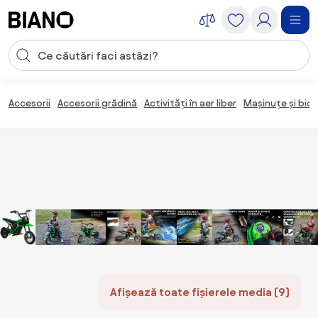
Sari peste navigare, accesează conținutul
Introducerea căutării
Sari peste conținut, mergi la subsol
Accesorii
Accesorii grădină
Activități în aer liber
Mașinuțe și bici
Afișează toate fișierele media (9)