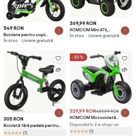
369,99 RON
549 RON
HOMCOM Mini ATV,
Bicicleta pentru copii
În stoc
Livrare gratuită
Motocicletă pentru Copii 18-36
În stoc
Livrare gratuită
NOVOKIDS™ Splend'Or Boom
Luni cu Melodii Integrate și
PRO Edition, Cu bidon pentru
Ghidon Larg, 67,5x38x44 cm,
apa, Roti 12" inch, Maxim 50 kg,
Verde | Aosom Romania
-33 %
Cadru din otel, Roti ajutatoare
329,99 RON
489,99 RON
HOMCOM Motocicletă
305 RON
Electrică pentru Copii 6V
Disponibil în 2 e-shop-uri
Bicicletă fără pedale pentru
Honda CRF450RL Licențiată
(1)
copii QUIDO, de la 3 ani, verde
(1)
Verde 3 Roți 18-36 Luni | Aosom