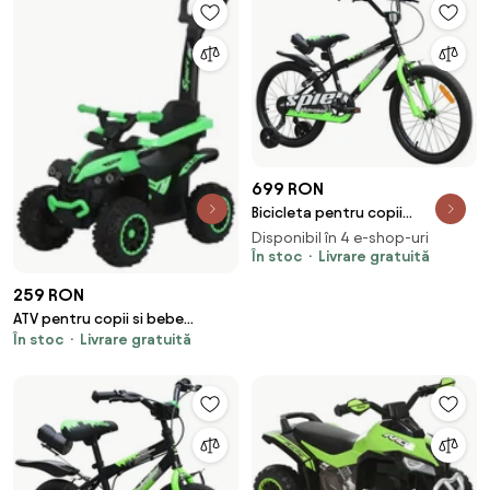
699 RON
Bicicleta pentru copii
NOVOKIDS™ Splend'Or Boom
Disponibil în 4 e-shop-uri
PRO Edition, Cu bidon pentru
În stoc
Livrare gratuită
apa, Roti 20" inch, Maxim 50 kg,
259 RON
Cadru din otel, Roti ajutatoare
ATV pentru copii si bebe
În stoc
Livrare gratuită
NOVOKIDS™ Little Beast, Cu
melodii si lumini, Maner de
impins pentru parinti detasabil,
Functie trotineta fara pedale,