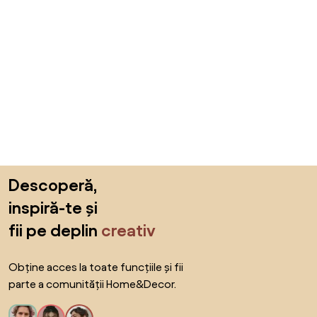
Sari peste subsol, revino la începutul paginii
Descoperă,
inspiră-te și
fii pe deplin
creativ
Obține acces la toate funcțiile și fii
parte a comunității Home&Decor.