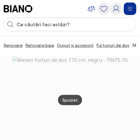
Sari peste navigare, accesează conținutul
Introducerea căutării
Sari peste conținut, mergi la subsol
Renovare
Renovare baie
Dușuri și accesorii
Furtunuri de duș
Mex
Epuizat