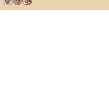
Vreau toate caracteristicile!
Despre Biano
Pentru utilizatori
Pentru magazine
Asigură-te că explorezi
Produse
Inspirații
AI designer