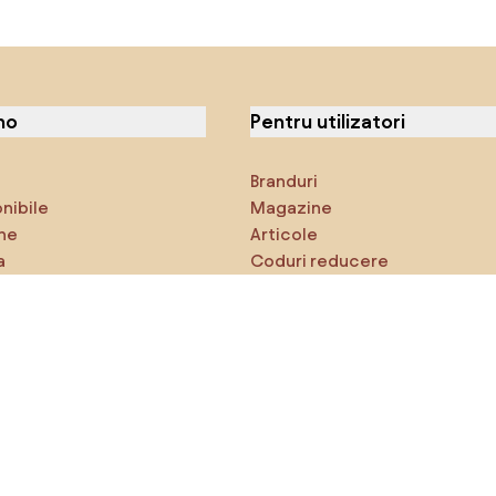
no
Pentru utilizatori
Branduri
onibile
Magazine
ne
Articole
a
Coduri reducere
ci
Densy Studio
că explorezi
Inspirații
AI designer