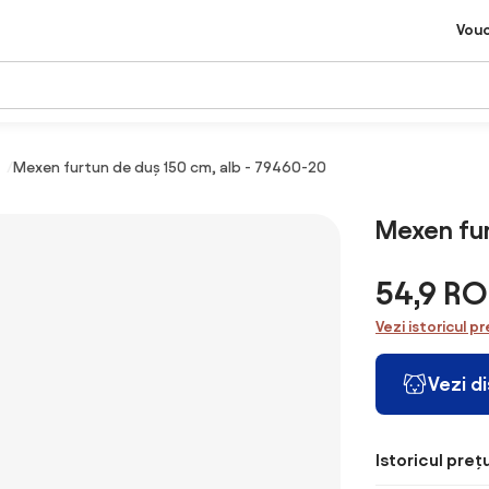
Vou
Mexen furtun de duș 150 cm, alb - 79460-20
Mexen fur
54,9 R
Vezi istoricul pr
Vezi d
Istoricul prețu