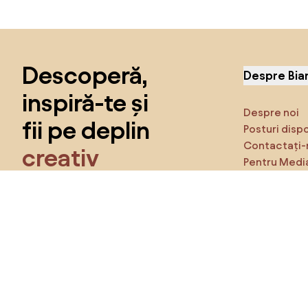
Sari peste subsol, revino la începutul paginii
Descoperă,
Despre Bia
inspiră-te și
Despre noi
fii pe deplin
Posturi disp
Contactați-
creativ
Pentru Medi
Caracteristi
Obține acces la toate funcțiile și fii
parte a comunității Home&Decor.
Asigură-te 
Produse
Vreau toate caracteristicile!