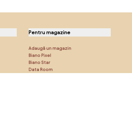
Pentru magazine
Adaugă un magazin
Biano Pixel
Biano Star
Data Room
Ne poți găsi pe rețelele de
socializare