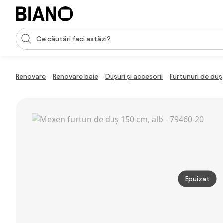
Sari peste navigare, accesează conținutul
Introducerea căutării
Sari peste conținut, mergi la subsol
Renovare
Renovare baie
Dușuri și accesorii
Furtunuri de duș
Epuizat