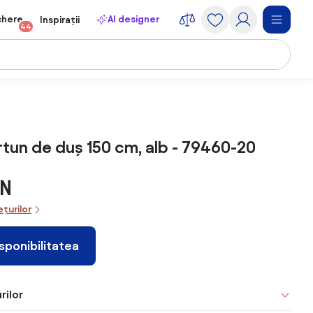
chere
AI designer
Inspirații
44
tun de duș 150 cm, alb - 79460-20
ON
ețurilor
isponibilitatea
rilor