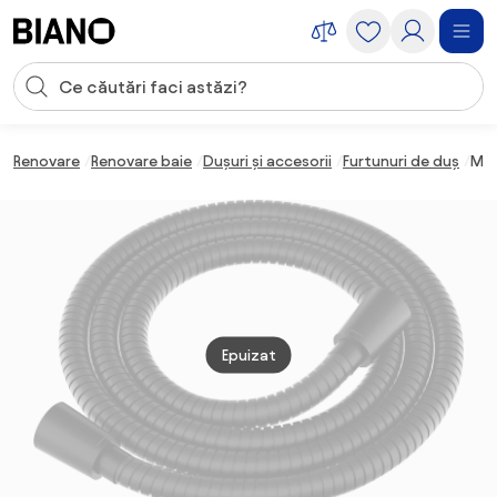
Sari peste navigare, accesează conținutul
Introducerea căutării
Sari peste conținut, mergi la subsol
Renovare
Renovare baie
Dușuri și accesorii
Furtunuri de duș
Mex
Epuizat