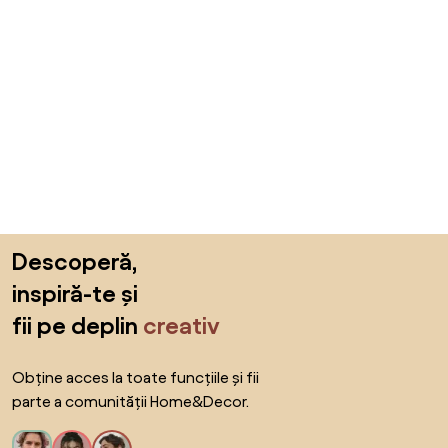
Sari peste subsol, revino la începutul paginii
Descoperă,
inspiră-te și
fii pe deplin
creativ
Obține acces la toate funcțiile și fii
parte a comunității Home&Decor.