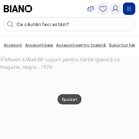
Sari peste navigare, accesează conținutul
Introducerea căutării
Sari peste conținut, mergi la subsol
Accesorii
Accesorii baie
Accesorii pentru toaletă
Suporturi hârti
Epuizat