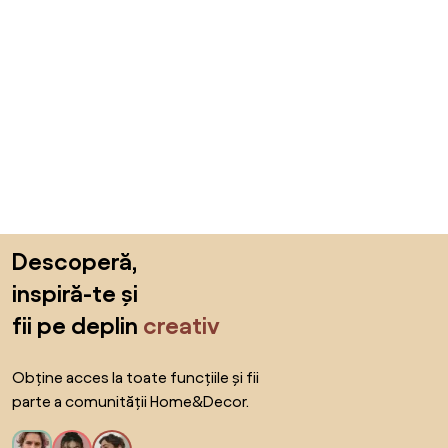
Sari peste subsol, revino la începutul paginii
Descoperă,
inspiră-te și
fii pe deplin
creativ
Obține acces la toate funcțiile și fii
parte a comunității Home&Decor.