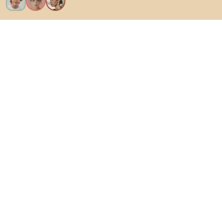
Vreau toate caracteristicile!
Despre Biano
Pentru utilizatori
Pentru magazine
Asigură-te că explorezi
Produse
Inspirații
AI designer